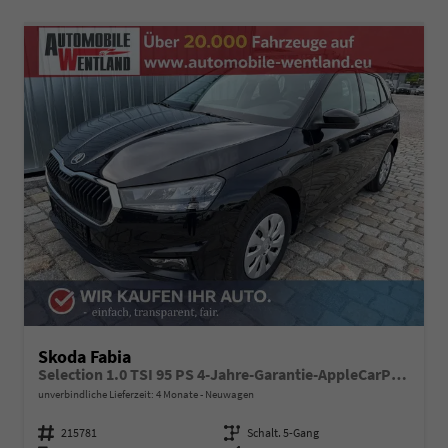
Skoda Fabia
Selection 1.0 TSI 95 PS 4-Jahre-Garantie-AppleCarPlay-AndroidAuto-LED-PDC-Sitzheizung-DAB-Klima
unverbindliche Lieferzeit:
4 Monate
Neuwagen
Fahrzeugnummer
215781
Getriebe
Schalt. 5-Gang