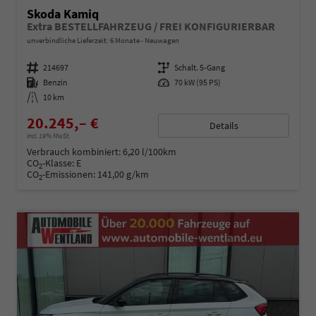
Skoda Kamiq
Extra BESTELLFAHRZEUG / FREI KONFIGURIERBAR
unverbindliche Lieferzeit:
6 Monate
Neuwagen
Fahrzeugnummer
214697
Getriebe
Schalt. 5-Gang
Kraftstoff
Benzin
Leistung
70 kW (95 PS)
Kilometerstand
10 km
20.245,– €
Details
incl. 19% MwSt.
Verbrauch kombiniert:
6,20 l/100km
CO
-Klasse:
E
2
CO
-Emissionen:
141,00 g/km
2