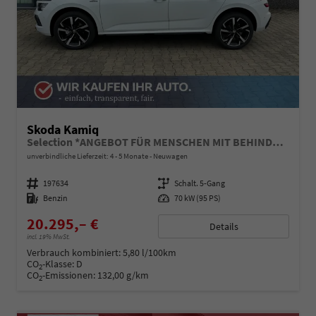
Skoda Kamiq
Selection *ANGEBOT FÜR MENSCHEN MIT BEHINDERUNG AB 50%! 1.0 TSI 95PS, Klimaanlage, Sitzheizung, Parksensoren hinten, LED-Scheinwerfer, Tempomat, Infotainment 8", Virtual Cockpit Nebelscheinwerfer, Dachreling
unverbindliche Lieferzeit: 4 - 5 Monate
Neuwagen
Fahrzeugnummer
197634
Getriebe
Schalt. 5-Gang
Kraftstoff
Benzin
Leistung
70 kW (95 PS)
20.295,– €
Details
incl. 19% MwSt.
Verbrauch kombiniert:
5,80 l/100km
CO
-Klasse:
D
2
CO
-Emissionen:
132,00 g/km
2