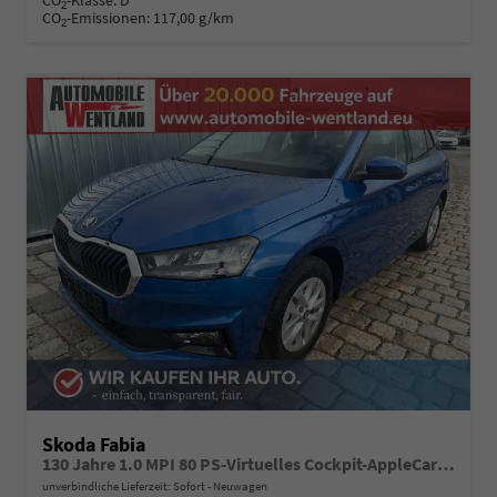
CO
-Klasse:
D
2
CO
-Emissionen:
117,00 g/km
2
Skoda Fabia
130 Jahre 1.0 MPI 80 PS-Virtuelles Cockpit-AppleCarplay-Android-Auto-LED-Klima-Tempomat-Rückfahrkamera-DAB-SHZ-15" Alu-sofort
unverbindliche Lieferzeit: Sofort
Neuwagen