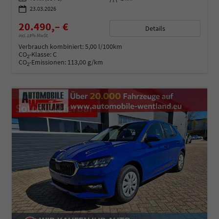
23.03.2026
20.490,– €
Details
incl. 19% MwSt.
Verbrauch kombiniert:
5,00 l/100km
CO
-Klasse:
C
2
CO
-Emissionen:
113,00 g/km
2