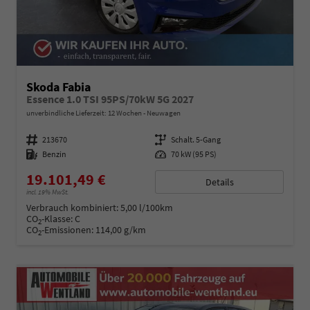
Skoda Fabia
Essence 1.0 TSI 95PS/70kW 5G 2027
unverbindliche Lieferzeit:
12 Wochen
Neuwagen
Fahrzeugnummer
213670
Getriebe
Schalt. 5-Gang
Kraftstoff
Benzin
Leistung
70 kW (95 PS)
19.101,49 €
Details
incl. 19% MwSt.
Verbrauch kombiniert:
5,00 l/100km
CO
-Klasse:
C
2
CO
-Emissionen:
114,00 g/km
2