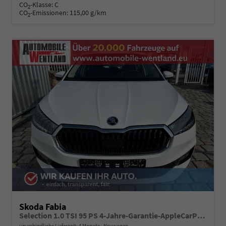
CO
-Klasse:
C
2
CO
-Emissionen:
115,00 g/km
2
Skoda Fabia
Selection 1.0 TSI 95 PS 4-Jahre-Garantie-AppleCarPlay-AndroidAuto-LED-PDC-Sitzheizung-DAB-Klima
unverbindliche Lieferzeit:
4 Monate
Neuwagen