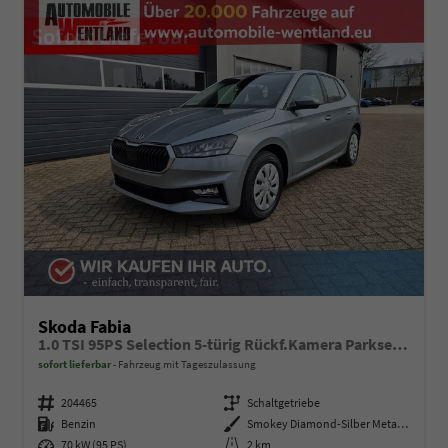
Skoda Fabia
1.0 TSI 95PS Selection 5-türig Rückf.Kamera Parksensoren Sitzheizung Multifunktionslenkrad Klima Skoda-Radio Bluetooth Touchscreen Tempomat Nebelsch. Apple CarPlay + Android Auto
sofort lieferbar
Fahrzeug mit Tageszulassung
Fahrzeugnummer
204465
Getriebe
Schaltgetriebe
Kraftstoff
Benzin
Außenfarbe
Smokey Diamond-Silber Metallic
Leistung
70 kW (95 PS)
Kilometerstand
2 km