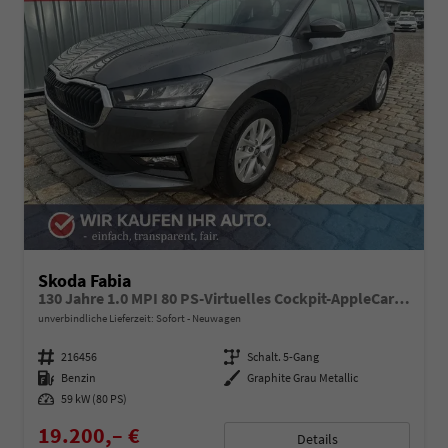
Skoda Fabia
130 Jahre 1.0 MPI 80 PS-Virtuelles Cockpit-AppleCarplay-Android-Auto-LED-Klima-Tempomat-Rückfahrkamera-DAB-SHZ-15" Alu-sofort
unverbindliche Lieferzeit: Sofort
Neuwagen
Fahrzeugnummer
216456
Getriebe
Schalt. 5-Gang
Kraftstoff
Benzin
Außenfarbe
Graphite Grau Metallic
Leistung
59 kW (80 PS)
19.200,– €
Details