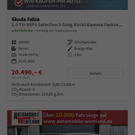
Skoda Fabia
1.0 TSI 95PS Selection 5-türig Rückf.Kamera Parksensoren Sitzheizung Multifunktionslenkrad Klima Skoda-Radio Bluetooth Touchscreen Tempomat Nebelsch. Apple CarPlay + Android Auto
sofort lieferbar
Fahrzeug mit Tageszulassung
Fahrzeugnummer
206450
Getriebe
Schaltgetriebe
Kraftstoff
Benzin
Außenfarbe
Energy-Blau
Leistung
70 kW (95 PS)
Kilometerstand
2 km
23.03.2026
20.490,– €
Details
incl. 19% MwSt.
Verbrauch kombiniert:
5,00 l/100km
CO
-Klasse:
C
2
CO
-Emissionen:
113,00 g/km
2