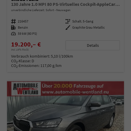
130 Jahre 1.0 MPI 80 PS-Virtuelles Cockpit-AppleCarplay-Android-Auto-LED-Klima-Tempomat-Rückfahrkamera-DAB-SHZ-15" Alu-sofort
unverbindliche Lieferzeit: Sofort
Neuwagen
Fahrzeugnummer
216457
Getriebe
Schalt. 5-Gang
Kraftstoff
Benzin
Außenfarbe
Graphite Grau Metallic
Leistung
59 kW (80 PS)
19.200,– €
Details
incl. 19% MwSt.
Verbrauch kombiniert:
5,10 l/100km
CO
-Klasse:
D
2
CO
-Emissionen:
117,00 g/km
2