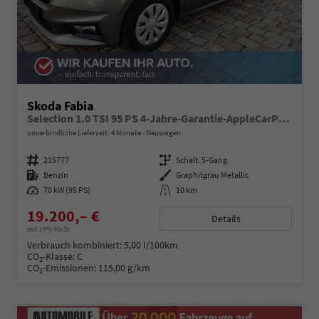
Skoda Fabia
Selection 1.0 TSI 95 PS 4-Jahre-Garantie-AppleCarPlay-AndroidAuto-LED-PDC-Sitzheizung-DAB-Klima
unverbindliche Lieferzeit:
4 Monate
Neuwagen
Fahrzeugnummer
215777
Getriebe
Schalt. 5-Gang
Kraftstoff
Benzin
Außenfarbe
Graphitgrau Metallic
Leistung
70 kW (95 PS)
Kilometerstand
10 km
19.200,– €
Details
incl. 19% MwSt.
Verbrauch kombiniert:
5,00 l/100km
CO
-Klasse:
C
2
CO
-Emissionen:
115,00 g/km
2