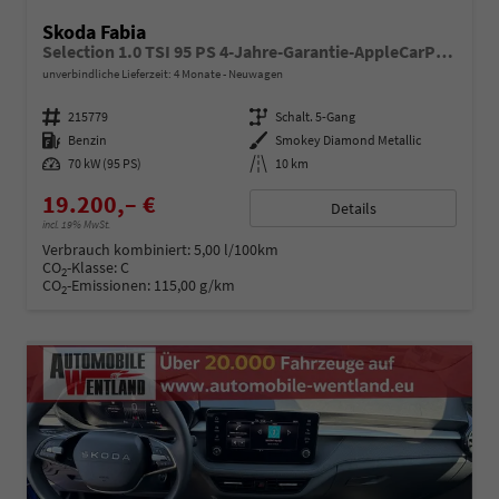
Skoda Fabia
Selection 1.0 TSI 95 PS 4-Jahre-Garantie-AppleCarPlay-AndroidAuto-LED-PDC-Sitzheizung-DAB-Klima
unverbindliche Lieferzeit:
4 Monate
Neuwagen
Fahrzeugnummer
215779
Getriebe
Schalt. 5-Gang
Kraftstoff
Benzin
Außenfarbe
Smokey Diamond Metallic
Leistung
70 kW (95 PS)
Kilometerstand
10 km
19.200,– €
Details
incl. 19% MwSt.
Verbrauch kombiniert:
5,00 l/100km
CO
-Klasse:
C
2
CO
-Emissionen:
115,00 g/km
2