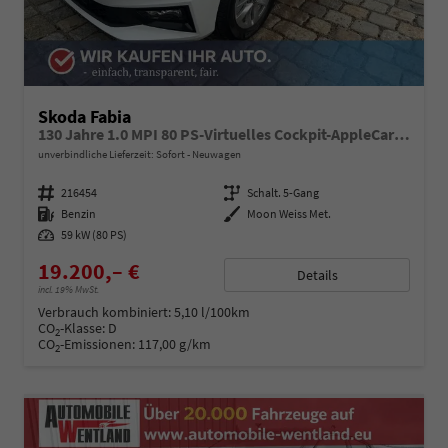
Skoda Fabia
130 Jahre 1.0 MPI 80 PS-Virtuelles Cockpit-AppleCarplay-Android-Auto-LED-Klima-Tempomat-Rückfahrkamera-DAB-SHZ-15" Alu-sofort
unverbindliche Lieferzeit: Sofort
Neuwagen
Fahrzeugnummer
216454
Getriebe
Schalt. 5-Gang
Kraftstoff
Benzin
Außenfarbe
Moon Weiss Met.
Leistung
59 kW (80 PS)
19.200,– €
Details
incl. 19% MwSt.
Verbrauch kombiniert:
5,10 l/100km
CO
-Klasse:
D
2
CO
-Emissionen:
117,00 g/km
2