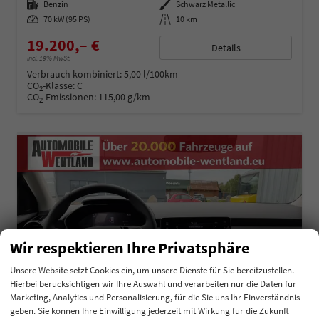
Kraftstoff
Benzin
Außenfarbe
Schwarz Metallic
Leistung
70 kW (95 PS)
Kilometerstand
10 km
19.200,– €
Details
incl. 19% MwSt.
Verbrauch kombiniert:
5,00 l/100km
CO
-Klasse:
C
2
CO
-Emissionen:
115,00 g/km
2
Wir respektieren Ihre Privatsphäre
Unsere Website setzt Cookies ein, um unsere Dienste für Sie bereitzustellen.
Hierbei berücksichtigen wir Ihre Auswahl und verarbeiten nur die Daten für
Marketing, Analytics und Personalisierung, für die Sie uns Ihr Einverständnis
geben. Sie können Ihre Einwilligung jederzeit mit Wirkung für die Zukunft