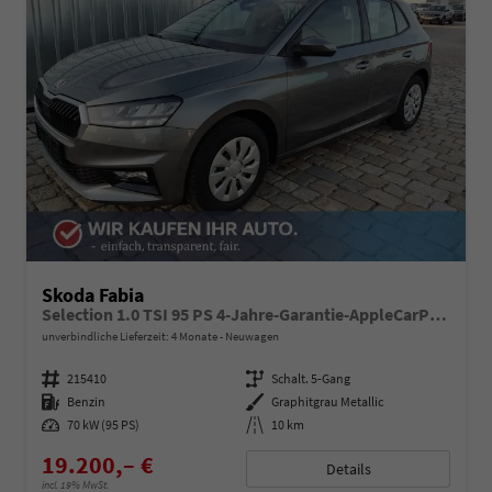
Skoda Fabia
Selection 1.0 TSI 95 PS 4-Jahre-Garantie-AppleCarPlay-AndroidAuto-LED-PDC-Sitzheizung-DAB-Klima
unverbindliche Lieferzeit:
4 Monate
Neuwagen
Fahrzeugnummer
215410
Getriebe
Schalt. 5-Gang
Kraftstoff
Benzin
Außenfarbe
Graphitgrau Metallic
Leistung
70 kW (95 PS)
Kilometerstand
10 km
19.200,– €
Details
incl. 19% MwSt.