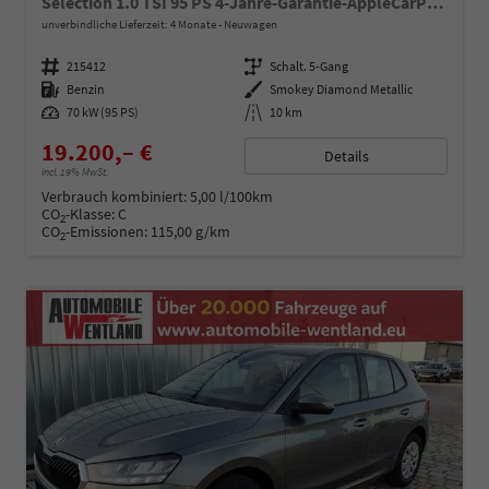
Selection 1.0 TSI 95 PS 4-Jahre-Garantie-AppleCarPlay-AndroidAuto-LED-PDC-Sitzheizung-DAB-Klima
unverbindliche Lieferzeit:
4 Monate
Neuwagen
Fahrzeugnummer
215412
Getriebe
Schalt. 5-Gang
Kraftstoff
Benzin
Außenfarbe
Smokey Diamond Metallic
Leistung
70 kW (95 PS)
Kilometerstand
10 km
19.200,– €
Details
incl. 19% MwSt.
Verbrauch kombiniert:
5,00 l/100km
CO
-Klasse:
C
2
CO
-Emissionen:
115,00 g/km
2