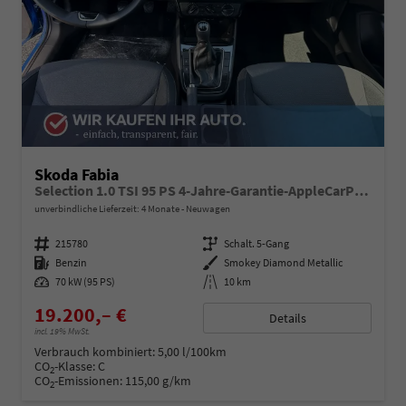
Skoda Fabia
Selection 1.0 TSI 95 PS 4-Jahre-Garantie-AppleCarPlay-AndroidAuto-LED-PDC-Sitzheizung-DAB-Klima
unverbindliche Lieferzeit:
4 Monate
Neuwagen
Fahrzeugnummer
215780
Getriebe
Schalt. 5-Gang
Kraftstoff
Benzin
Außenfarbe
Smokey Diamond Metallic
Leistung
70 kW (95 PS)
Kilometerstand
10 km
19.200,– €
Details
incl. 19% MwSt.
Verbrauch kombiniert:
5,00 l/100km
CO
-Klasse:
C
2
CO
-Emissionen:
115,00 g/km
2