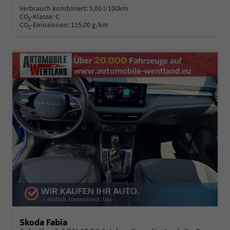
Verbrauch kombiniert:
5,00 l/100km
CO
-Klasse:
C
2
CO
-Emissionen:
115,00 g/km
2
Skoda Fabia