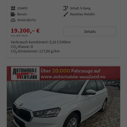
Fahrzeugnummer
216453
Getriebe
Schalt. 5-Gang
Kraftstoff
Benzin
Außenfarbe
Raceblau Metallic
Leistung
59 kW (80 PS)
19.200,– €
Details
incl. 19% MwSt.
Verbrauch kombiniert:
5,10 l/100km
CO
-Klasse:
D
2
CO
-Emissionen:
117,00 g/km
2