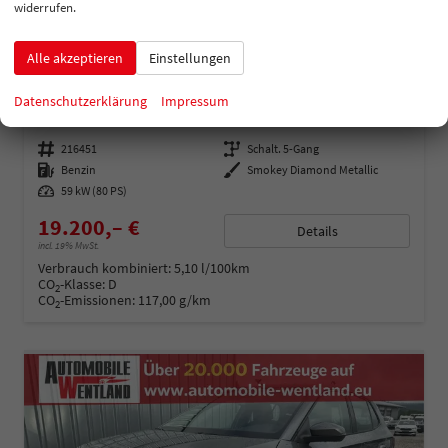
widerrufen.
Alle akzeptieren
Einstellungen
Skoda Fabia
130 Jahre 1.0 MPI 80 PS-Virtuelles Cockpit-AppleCarplay-Android-Auto-LED-Klima-Tempomat-Rückfahrkamera-DAB-SHZ-15" Alu-sofort
Datenschutzerklärung
Impressum
unverbindliche Lieferzeit: Sofort
Neuwagen
Fahrzeugnummer
216451
Getriebe
Schalt. 5-Gang
Kraftstoff
Benzin
Außenfarbe
Smokey Diamond Metallic
Leistung
59 kW (80 PS)
19.200,– €
Details
incl. 19% MwSt.
Verbrauch kombiniert:
5,10 l/100km
CO
-Klasse:
D
2
CO
-Emissionen:
117,00 g/km
2