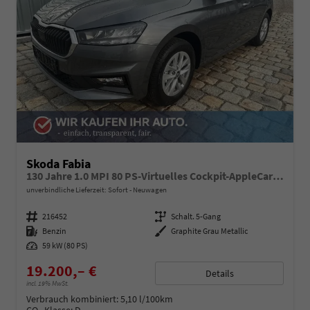
Skoda Fabia
130 Jahre 1.0 MPI 80 PS-Virtuelles Cockpit-AppleCarplay-Android-Auto-LED-Klima-Tempomat-Rückfahrkamera-DAB-SHZ-15" Alu-sofort
unverbindliche Lieferzeit: Sofort
Neuwagen
Fahrzeugnummer
216452
Getriebe
Schalt. 5-Gang
Kraftstoff
Benzin
Außenfarbe
Graphite Grau Metallic
Leistung
59 kW (80 PS)
19.200,– €
Details
incl. 19% MwSt.
Verbrauch kombiniert:
5,10 l/100km