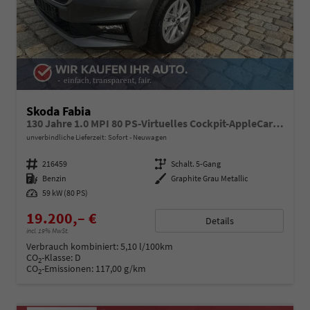
Skoda Fabia
130 Jahre 1.0 MPI 80 PS-Virtuelles Cockpit-AppleCarplay-Android-Auto-LED-Klima-Tempomat-Rückfahrkamera-DAB-SHZ-15" Alu-sofort
unverbindliche Lieferzeit: Sofort
Neuwagen
Fahrzeugnummer
216459
Getriebe
Schalt. 5-Gang
Kraftstoff
Benzin
Außenfarbe
Graphite Grau Metallic
Leistung
59 kW (80 PS)
19.200,– €
Details
incl. 19% MwSt.
Verbrauch kombiniert:
5,10 l/100km
CO
-Klasse:
D
2
CO
-Emissionen:
117,00 g/km
2