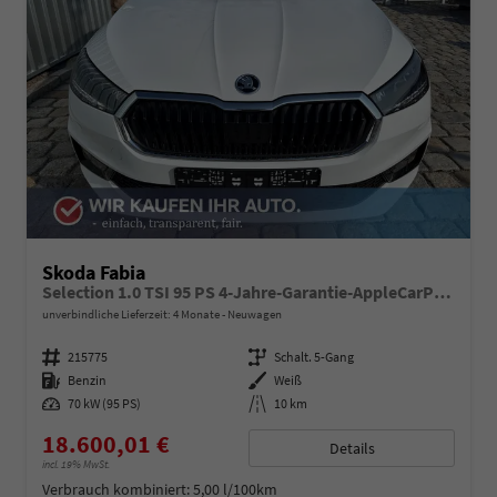
Skoda Fabia
Selection 1.0 TSI 95 PS 4-Jahre-Garantie-AppleCarPlay-AndroidAuto-LED-PDC-Sitzheizung-DAB-Klima
unverbindliche Lieferzeit:
4 Monate
Neuwagen
Fahrzeugnummer
215775
Getriebe
Schalt. 5-Gang
Kraftstoff
Benzin
Außenfarbe
Weiß
Leistung
70 kW (95 PS)
Kilometerstand
10 km
18.600,01 €
Details
incl. 19% MwSt.
Verbrauch kombiniert:
5,00 l/100km