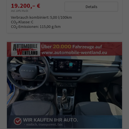
19.200,– €
Details
incl. 19% MwSt.
Verbrauch kombiniert:
5,00 l/100km
CO
-Klasse:
C
2
CO
-Emissionen:
115,00 g/km
2