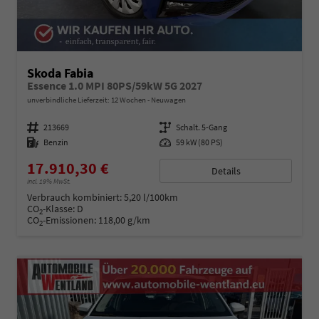
Skoda Fabia
Essence 1.0 MPI 80PS/59kW 5G 2027
unverbindliche Lieferzeit:
12 Wochen
Neuwagen
Fahrzeugnummer
213669
Getriebe
Schalt. 5-Gang
Kraftstoff
Benzin
Leistung
59 kW (80 PS)
17.910,30 €
Details
incl. 19% MwSt.
Verbrauch kombiniert:
5,20 l/100km
CO
-Klasse:
D
2
CO
-Emissionen:
118,00 g/km
2