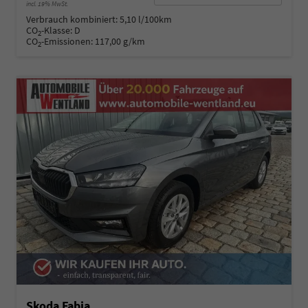
incl. 19% MwSt.
Verbrauch kombiniert:
5,10 l/100km
CO
-Klasse:
D
2
CO
-Emissionen:
117,00 g/km
2
Skoda Fabia