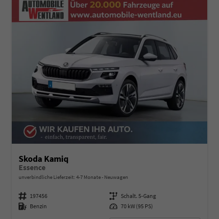
Skoda Kamiq
Essence
unverbindliche Lieferzeit: 4-7 Monate
Neuwagen
Fahrzeugnummer
197456
Getriebe
Schalt. 5-Gang
Kraftstoff
Benzin
Leistung
70 kW (95 PS)