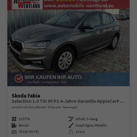
Skoda Fabia
Selection 1.0 TSI 95 PS 4-Jahre-Garantie-AppleCarPlay-AndroidAuto-LED-PDC-Sitzheizung-DAB-Klima
unverbindliche Lieferzeit:
4 Monate
Neuwagen
Fahrzeugnummer
215778
Getriebe
Schalt. 5-Gang
Kraftstoff
Benzin
Außenfarbe
Graphitgrau Metallic
Leistung
70 kW (95 PS)
Kilometerstand
10 km