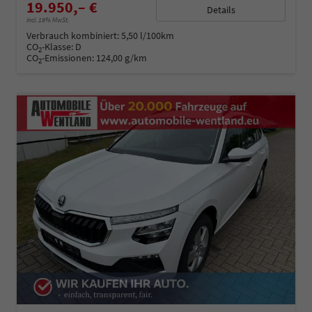
19.950,– €
Details
incl. 19% MwSt.
Verbrauch kombiniert:
5,50 l/100km
CO
-Klasse:
D
2
CO
-Emissionen:
124,00 g/km
2