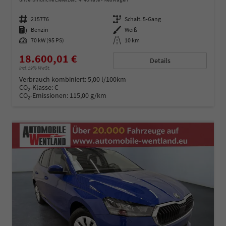
Fahrzeugnummer
215776
Getriebe
Schalt. 5-Gang
Kraftstoff
Benzin
Außenfarbe
Weiß
Leistung
70 kW (95 PS)
Kilometerstand
10 km
18.600,01 €
Details
incl. 19% MwSt.
Verbrauch kombiniert:
5,00 l/100km
CO
-Klasse:
C
2
CO
-Emissionen:
115,00 g/km
2