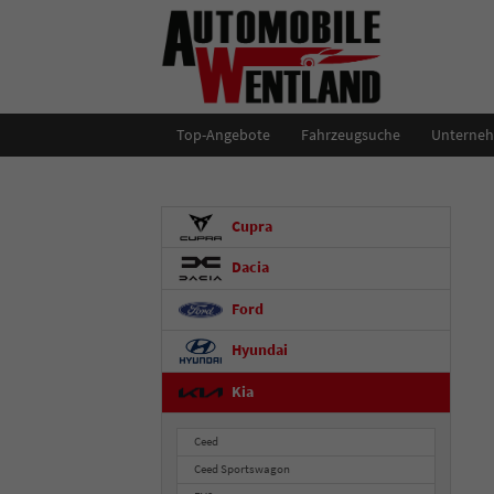
Top-Angebote
Fahrzeugsuche
Unterne
Cupra
Dacia
Ford
Hyundai
Kia
Ceed
Ceed Sportswagon