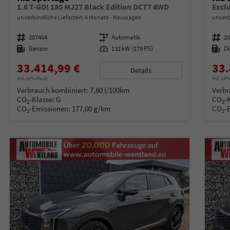
1.6 T-GDI 180 MJ27 Black Edition DCT7 4WD
Excl
unverbindliche Lieferzeit:
4 Monate
Neuwagen
unverb
Fahrzeugnummer
207464
Getriebe
Automatik
Fahrzeugnummer
2
Kraftstoff
Benzin
Leistung
132 kW (179 PS)
Kraftstoff
Di
33.414,99 €
33.
Details
incl. 19% MwSt.
incl. 19
Verbrauch kombiniert:
7,80 l/100km
Verbr
CO
-Klasse:
G
CO
-
2
2
CO
-Emissionen:
177,00 g/km
CO
-
2
2