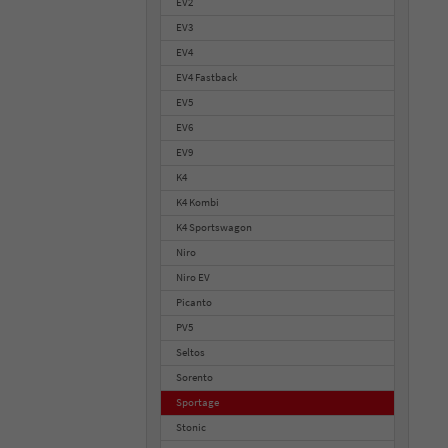
EV2
EV3
EV4
EV4 Fastback
EV5
EV6
EV9
K4
K4 Kombi
K4 Sportswagon
Niro
Niro EV
Picanto
PV5
Seltos
Sorento
Sportage
Stonic