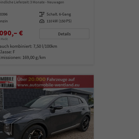
indliche Lieferzeit:
3 Monate
Neuwagen
00396
Getriebe
Schalt. 6-Gang
enzin
Leistung
110 kW (150 PS)
090,– €
Details
% MwSt.
auch kombiniert:
7,50 l/100km
Klasse:
F
Emissionen:
169,00 g/km