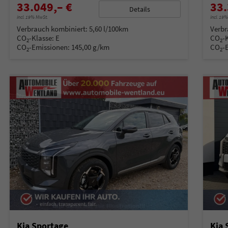
33.049,– €
33.
Details
incl. 19% MwSt.
incl. 19
Verbrauch kombiniert:
5,60 l/100km
Verbr
CO
-Klasse:
E
CO
-
2
2
CO
-Emissionen:
145,00 g/km
CO
-
2
2
Kia Sportage
Kia 