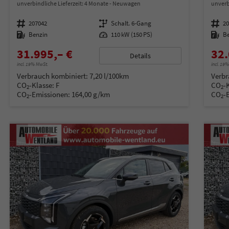
unverbindliche Lieferzeit:
4 Monate
Neuwagen
unverb
Fahrzeugnummer
207042
Getriebe
Schalt. 6-Gang
Fahrzeugnummer
2
Kraftstoff
Benzin
Leistung
110 kW (150 PS)
Kraftstoff
B
31.995,– €
32.
Details
incl. 19% MwSt.
incl. 19
Verbrauch kombiniert:
7,20 l/100km
Verbr
CO
-Klasse:
F
CO
-
2
2
CO
-Emissionen:
164,00 g/km
CO
-
2
2