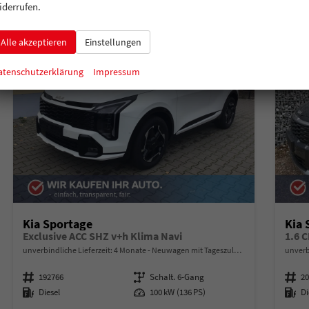
iderrufen.
Alle akzeptieren
Einstellungen
atenschutzerklärung
Impressum
Kia Sportage
Kia 
Exclusive ACC SHZ v+h Klima Navi
1.6 
unverbindliche Lieferzeit:
4 Monate
Neuwagen mit Tageszulassung
unverb
Fahrzeugnummer
192766
Getriebe
Schalt. 6-Gang
Fahrzeugnummer
2
Kraftstoff
Diesel
Leistung
100 kW (136 PS)
Kraftstoff
Di