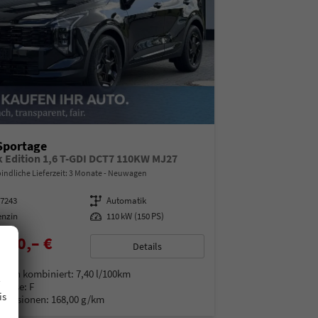
Sportage
k Edition 1,6 T-GDI DCT7 110KW MJ27
indliche Lieferzeit:
3 Monate
Neuwagen
07243
Getriebe
Automatik
enzin
Leistung
110 kW (150 PS)
890,– €
Details
% MwSt.
.
auch kombiniert:
7,40 l/100km
Klasse:
F
is
Emissionen:
168,00 g/km