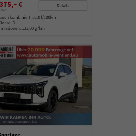
375,– €
Details
% MwSt.
auch kombiniert:
5,10 l/100km
Klasse:
D
Emissionen:
133,00 g/km
Sportage