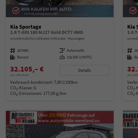
Kia Sportage
Kia 
1.6 T-GDI 180 MJ27 Gold DCT7 4WD
1.6 
unverbindliche Lieferzeit:
4 Monate
Neuwagen
unverb
Fahrzeugnummer
207460
Getriebe
Automatik
Fahrzeugnummer
2
Kraftstoff
Benzin
Leistung
132 kW (179 PS)
Kraftstoff
B
32.105,– €
32.
Details
incl. 19% MwSt.
incl. 19
Verbrauch kombiniert:
7,80 l/100km
Verbr
CO
-Klasse:
G
CO
-
2
2
CO
-Emissionen:
177,00 g/km
CO
-
2
2