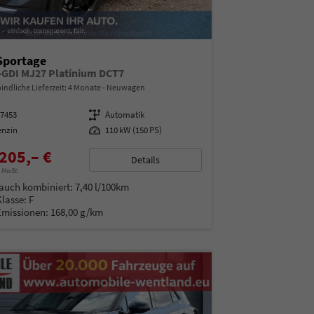
Sportage
T-GDI MJ27 Platinium DCT7
indliche Lieferzeit:
4 Monate
Neuwagen
07453
Getriebe
Automatik
enzin
Leistung
110 kW (150 PS)
205,– €
Details
% MwSt.
auch kombiniert:
7,40 l/100km
Klasse:
F
Emissionen:
168,00 g/km