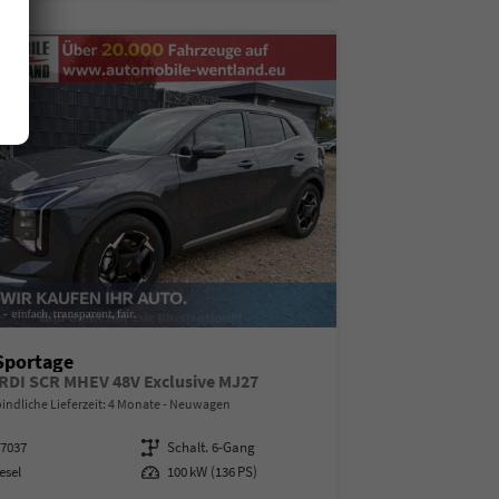
Sportage
CRDI SCR MHEV 48V Exclusive MJ27
indliche Lieferzeit:
4 Monate
Neuwagen
07037
Getriebe
Schalt. 6-Gang
esel
Leistung
100 kW (136 PS)