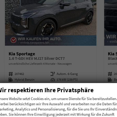
Kia Sportage
Kia 
1.6 T-GDI HEV MJ27 Silver DCT7
Blac
unverbindliche Lieferzeit:
4 Monate
Neuwagen
unverb
Fahrzeugnummer
207462
Getriebe
Autom. 6-Gang
Fahrzeugnummer
2
Kraftstoff
Hybrid Benzin
Leistung
176 kW (239 PS)
Kraftstoff
B
32.855,– €
32.
ir respektieren Ihre Privatsphäre
Details
incl. 19% MwSt.
incl. 19
nsere Website setzt Cookies ein, um unsere Dienste für Sie bereitzustellen
Verbrauch kombiniert:
5,80 l/100km
Verbr
ierbei berücksichtigen wir Ihre Auswahl und verarbeiten nur die Daten für
CO
-Klasse:
D
CO
-
2
2
arketing, Analytics und Personalisierung, für die Sie uns Ihr Einverständn
CO
-Emissionen:
132,00 g/km
CO
-
2
2
eben. Sie können Ihre Einwilligung jederzeit mit Wirkung für die Zukunft