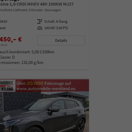
usive 1,6 CRDi MHEV 48V 100KW MJ27
indliche Lieferzeit:
3 Monate
Neuwagen
00419
Getriebe
Schalt. 6-Gang
esel
Leistung
100 kW (136 PS)
450,– €
Details
% MwSt.
auch kombiniert:
5,00 l/100km
Klasse:
D
Emissionen:
132,00 g/km