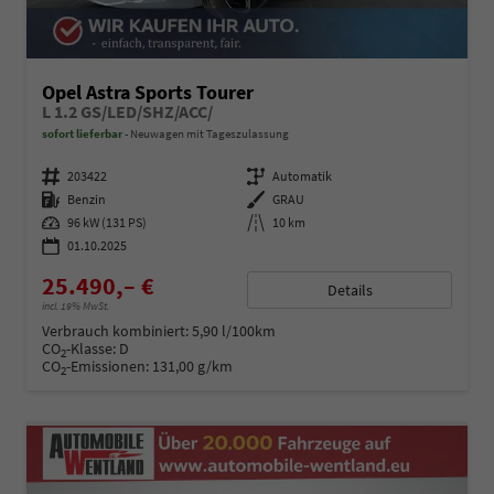
Opel Astra Sports Tourer
L 1.2 GS/LED/SHZ/ACC/
sofort lieferbar
Neuwagen mit Tageszulassung
Fahrzeugnummer
203422
Getriebe
Automatik
Kraftstoff
Benzin
Außenfarbe
GRAU
Leistung
96 kW (131 PS)
Kilometerstand
10 km
01.10.2025
25.490,– €
Details
incl. 19% MwSt.
Verbrauch kombiniert:
5,90 l/100km
CO
-Klasse:
D
2
CO
-Emissionen:
131,00 g/km
2