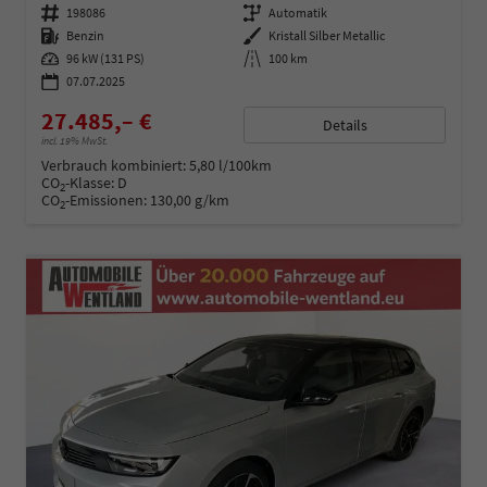
Fahrzeugnummer
198086
Getriebe
Automatik
Kraftstoff
Benzin
Außenfarbe
Kristall Silber Metallic
Leistung
96 kW (131 PS)
Kilometerstand
100 km
07.07.2025
27.485,– €
Details
incl. 19% MwSt.
Verbrauch kombiniert:
5,80 l/100km
CO
-Klasse:
D
2
CO
-Emissionen:
130,00 g/km
2