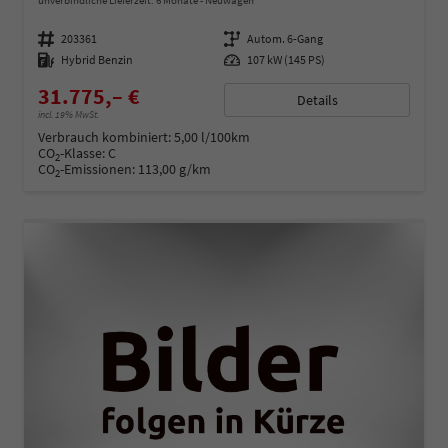
unverbindliche Lieferzeit:
6 Monate
Neuwagen
Fahrzeugnummer
203361
Getriebe
Autom. 6-Gang
Kraftstoff
Hybrid Benzin
Leistung
107 kW (145 PS)
31.775,– €
Details
incl. 19% MwSt.
Verbrauch kombiniert:
5,00 l/100km
CO
-Klasse:
C
2
CO
-Emissionen:
113,00 g/km
2