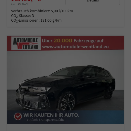
incl. 19% MwSt.
Verbrauch kombiniert:
5,90 l/100km
CO
-Klasse:
D
2
CO
-Emissionen:
131,00 g/km
2