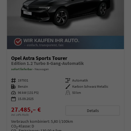
Opel Astra Sports Tourer
Edition 1.2 Turbo 8-Gang-Automatik
sofort lieferbar
Neuwagen
Fahrzeugnummer
197931
Getriebe
Automatik
Kraftstoff
Benzin
Außenfarbe
Karbon Schwarz Metallic
Leistung
96 kW (131 PS)
Kilometerstand
50 km
15.09.2025
27.485,– €
Details
incl. 19% MwSt.
Verbrauch kombiniert:
5,80 l/100km
CO
-Klasse:
D
2
CO
-Emissionen:
130,00 g/km