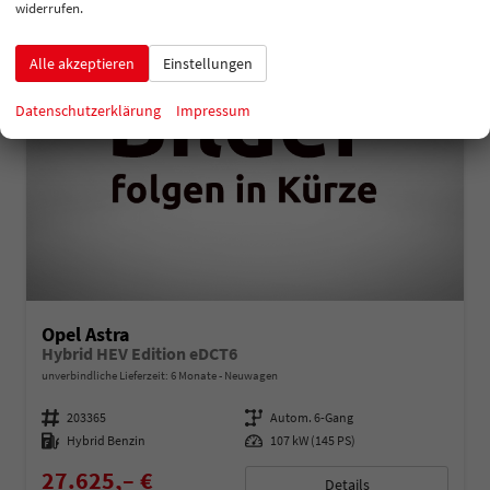
widerrufen.
Alle akzeptieren
Einstellungen
Datenschutzerklärung
Impressum
Opel Astra
Hybrid HEV Edition eDCT6
unverbindliche Lieferzeit:
6 Monate
Neuwagen
Fahrzeugnummer
203365
Getriebe
Autom. 6-Gang
Kraftstoff
Hybrid Benzin
Leistung
107 kW (145 PS)
27.625,– €
Details