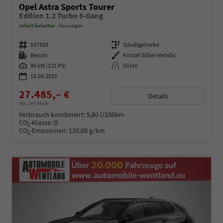
Opel Astra Sports Tourer
Edition 1.2 Turbo 6-Gang
sofort lieferbar
Neuwagen
Fahrzeugnummer
197929
Getriebe
Schaltgetriebe
Kraftstoff
Benzin
Außenfarbe
Kristall Silber Metallic
Leistung
96 kW (131 PS)
Kilometerstand
50 km
15.09.2025
27.485,– €
Details
incl. 19% MwSt.
Verbrauch kombiniert:
5,80 l/100km
CO
-Klasse:
D
2
CO
-Emissionen:
130,00 g/km
2