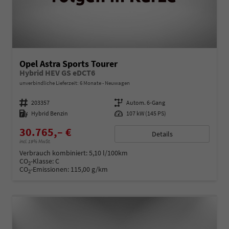
Opel Astra Sports Tourer
Hybrid HEV GS eDCT6
unverbindliche Lieferzeit:
6 Monate
Neuwagen
Fahrzeugnummer
203357
Getriebe
Autom. 6-Gang
Kraftstoff
Hybrid Benzin
Leistung
107 kW (145 PS)
30.765,– €
Details
incl. 19% MwSt.
Verbrauch kombiniert:
5,10 l/100km
CO
-Klasse:
C
2
CO
-Emissionen:
115,00 g/km
2