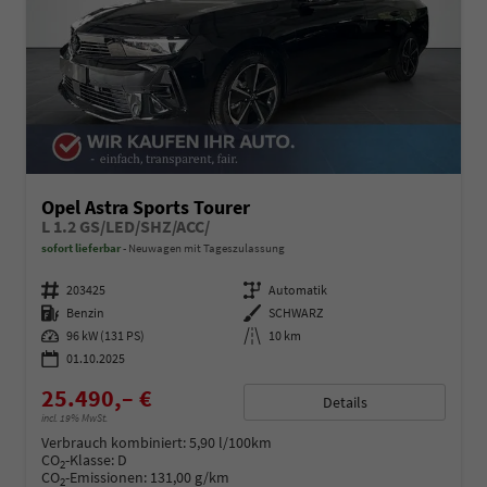
Opel Astra Sports Tourer
L 1.2 GS/LED/SHZ/ACC/
sofort lieferbar
Neuwagen mit Tageszulassung
Fahrzeugnummer
203425
Getriebe
Automatik
Kraftstoff
Benzin
Außenfarbe
SCHWARZ
Leistung
96 kW (131 PS)
Kilometerstand
10 km
01.10.2025
25.490,– €
Details
incl. 19% MwSt.
Verbrauch kombiniert:
5,90 l/100km
CO
-Klasse:
D
2
CO
-Emissionen:
131,00 g/km
2