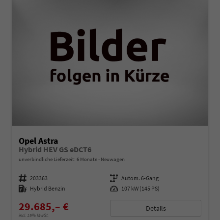
Opel Astra
Hybrid HEV GS eDCT6
unverbindliche Lieferzeit:
6 Monate
Neuwagen
Fahrzeugnummer
203363
Getriebe
Autom. 6-Gang
Kraftstoff
Hybrid Benzin
Leistung
107 kW (145 PS)
29.685,– €
Details
incl. 19% MwSt.