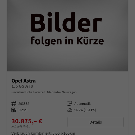
Opel Astra
1.5 GS AT8
unverbindliche Lieferzeit:
6 Monate
Neuwagen
Fahrzeugnummer
203362
Getriebe
Automatik
Kraftstoff
Diesel
Leistung
96 kW (131 PS)
30.875,– €
Details
incl. 19% MwSt.
Verbrauch kombiniert:
5,00 l/100km