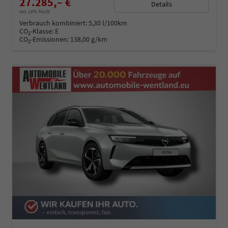
27.285,– €
Details
incl. 19% MwSt.
Verbrauch kombiniert:
5,30 l/100km
CO
-Klasse:
E
2
CO
-Emissionen:
138,00 g/km
2