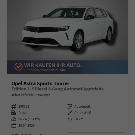
Opel Astra Sports Tourer
Edition 1.5 Diesel 8-Gang Automatikgetriebe
sofort lieferbar
Neuwagen
Fahrzeugnummer
208721
Getriebe
Automatik
Kraftstoff
Diesel
Außenfarbe
Arktis Weiß
Leistung
96 kW (131 PS)
Kilometerstand
50 km
20.04.2026