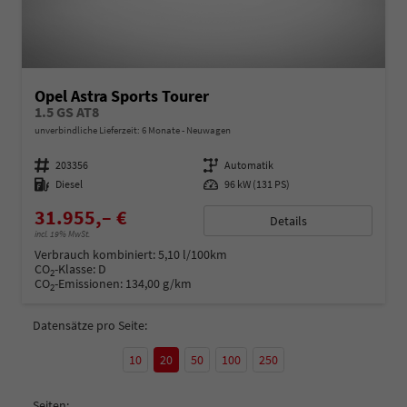
Opel Astra Sports Tourer
1.5 GS AT8
unverbindliche Lieferzeit:
6 Monate
Neuwagen
Fahrzeugnummer
203356
Getriebe
Automatik
Kraftstoff
Diesel
Leistung
96 kW (131 PS)
31.955,– €
Details
incl. 19% MwSt.
Verbrauch kombiniert:
5,10 l/100km
CO
-Klasse:
D
2
CO
-Emissionen:
134,00 g/km
2
Datensätze pro Seite:
10
20
50
100
250
Seiten: