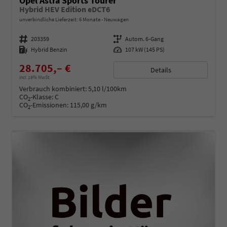
Opel Astra Sports Tourer
Hybrid HEV Edition eDCT6
unverbindliche Lieferzeit:
6 Monate
Neuwagen
Fahrzeugnummer
203359
Getriebe
Autom. 6-Gang
Kraftstoff
Hybrid Benzin
Leistung
107 kW (145 PS)
28.705,– €
Details
incl. 19% MwSt.
Verbrauch kombiniert:
5,10 l/100km
CO
-Klasse:
C
2
CO
-Emissionen:
115,00 g/km
2