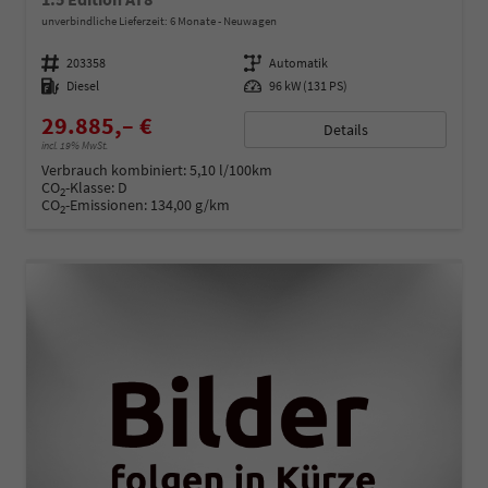
unverbindliche Lieferzeit:
6 Monate
Neuwagen
Fahrzeugnummer
203358
Getriebe
Automatik
Kraftstoff
Diesel
Leistung
96 kW (131 PS)
29.885,– €
Details
incl. 19% MwSt.
Verbrauch kombiniert:
5,10 l/100km
CO
-Klasse:
D
2
CO
-Emissionen:
134,00 g/km
2