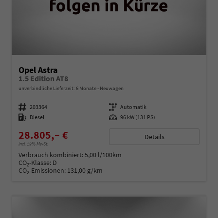
Opel Astra
1.5 Edition AT8
unverbindliche Lieferzeit:
6 Monate
Neuwagen
Fahrzeugnummer
203364
Getriebe
Automatik
Kraftstoff
Diesel
Leistung
96 kW (131 PS)
28.805,– €
Details
incl. 19% MwSt.
Verbrauch kombiniert:
5,00 l/100km
CO
-Klasse:
D
2
CO
-Emissionen:
131,00 g/km
2