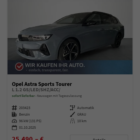
Opel Astra Sports Tourer
L 1.2 GS/LED/SHZ/ACC/
sofort lieferbar
Neuwagen mit Tageszulassung
Fahrzeugnummer
203423
Getriebe
Automatik
Kraftstoff
Benzin
Außenfarbe
GRAU
Leistung
96 kW (131 PS)
Kilometerstand
10 km
01.10.2025
25.490,– €
Details