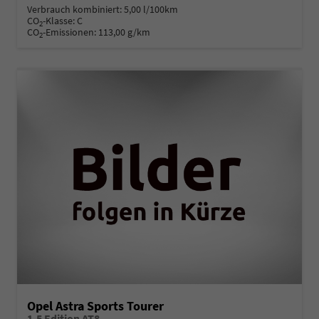
Verbrauch kombiniert:
5,00 l/100km
CO
-Klasse:
C
2
CO
-Emissionen:
113,00 g/km
2
Opel Astra Sports Tourer
1.5 Edition AT8