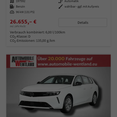
Fahrzeugnummer
197592
Getriebe
Automatik
Kraftstoff
Benzin
Außenfarbe
wählbar - ggf. mit Aufpreis
Leistung
96 kW (131 PS)
26.655,– €
Details
incl. 19% MwSt.
Verbrauch kombiniert:
6,00 l/100km
CO
-Klasse:
D
2
CO
-Emissionen:
135,00 g/km
2