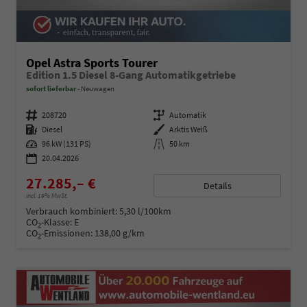
Opel Astra Sports Tourer
Edition 1.5 Diesel 8-Gang Automatikgetriebe
sofort lieferbar
Neuwagen
Fahrzeugnummer
208720
Getriebe
Automatik
Kraftstoff
Diesel
Außenfarbe
Arktis Weiß
Leistung
96 kW (131 PS)
Kilometerstand
50 km
20.04.2026
27.285,– €
Details
incl. 19% MwSt.
Verbrauch kombiniert:
5,30 l/100km
CO
-Klasse:
E
2
CO
-Emissionen:
138,00 g/km
2