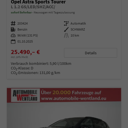
Opel Astra Sports Tourer
L 1.2 GS/LED/SHZ/ACC/
sofort lieferbar
Neuwagen mit Tageszulassung
Fahrzeugnummer
203424
Getriebe
Automatik
Kraftstoff
Benzin
Außenfarbe
SCHWARZ
Leistung
96 kW (131 PS)
Kilometerstand
10 km
01.10.2025
25.490,– €
Details
incl. 19% MwSt.
Verbrauch kombiniert:
5,90 l/100km
CO
-Klasse:
D
2
CO
-Emissionen:
131,00 g/km
2