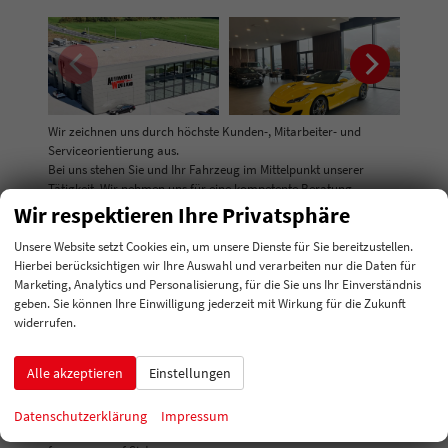
Wir zeichnen uns durch höchste Kunden-, Mitarbeiter- und
Serviceorientierung aus.
Bei uns stehen Sie und Ihr Fahrzeug im Mittelpunkt unserer
Tätigkeit. Wir nehmen uns für eine kompetente Beratung
genügend Zeit. Dafür bekommen wir oft eine positive
Wir respektieren Ihre Privatsphäre
Rückmeldung.
Unsere Website setzt Cookies ein, um unsere Dienste für Sie bereitzustellen.
Hierbei berücksichtigen wir Ihre Auswahl und verarbeiten nur die Daten für
Wenn Sie es wünschen, übernehmen wir auch die Zulassung Ihres
Marketing, Analytics und Personalisierung, für die Sie uns Ihr Einverständnis
EU Neuwagens und erledigen sämtliche Formalitäten, die damit
geben. Sie können Ihre Einwilligung jederzeit mit Wirkung für die Zukunft
zusammenhängen.
widerrufen.
Lernen Sie uns schnellstmöglich kennen – Ihr starker Partner für
EU-Fahrzeuge.
Alle akzeptieren
Einstellungen
Unsere Kunden gehören zur Familie dazu. Wir geben uns größte
Datenschutzerklärung
Impressum
Mühe, dass Sie uns jederzeit persönlich erreichen können. Wir