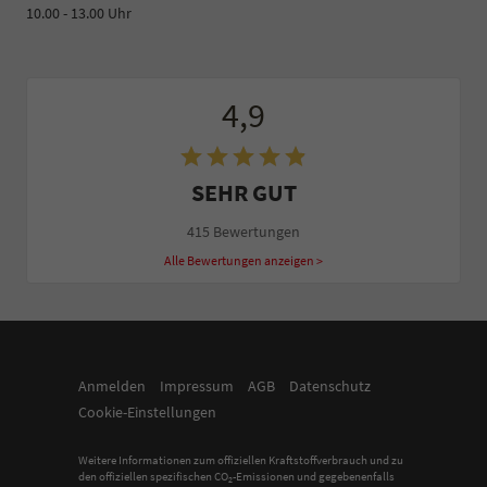
10.00 - 13.00 Uhr
4,9
SEHR GUT
415 Bewertungen
Alle Bewertungen anzeigen >
Anmelden
Impressum
AGB
Datenschutz
Cookie-Einstellungen
Weitere Informationen zum offiziellen Kraftstoffverbrauch und zu
den offiziellen spezifischen CO
-Emissionen und gegebenenfalls
2