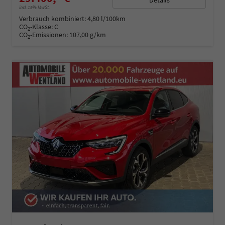
incl. 19% MwSt.
Verbrauch kombiniert:
4,80 l/100km
CO
-Klasse:
C
2
CO
-Emissionen:
107,00 g/km
2