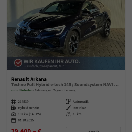
Renault Arkana
Techno Full Hybrid e-tech 145 / Soundsystem NAVI Teilleder ACC PDC vo.+hi. Rückfahrkamera KEYLESS LED
sofort lieferbar
Fahrzeug mit Tageszulassung
Fahrzeugnummer
214539
Getriebe
Automatik
Kraftstoff
Hybrid Benzin
Außenfarbe
RRE Blue
Leistung
107 kW (145 PS)
Kilometerstand
15 km
01.10.2025
29.400,– €
Details