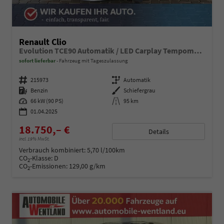
Renault Clio
Evolution TCE90 Automatik / LED Carplay Tempomat Alu 16"
sofort lieferbar
Fahrzeug mit Tageszulassung
Fahrzeugnummer
215973
Getriebe
Automatik
Kraftstoff
Benzin
Außenfarbe
Schiefergrau
Leistung
66 kW (90 PS)
Kilometerstand
95 km
01.04.2025
18.750,– €
Details
incl. 19% MwSt.
Verbrauch kombiniert:
5,70 l/100km
CO
-Klasse:
D
2
CO
-Emissionen:
129,00 g/km
2