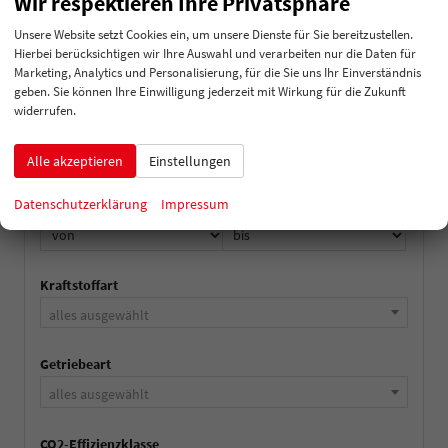
Wir respektieren Ihre Privatsphäre
Unsere Website setzt Cookies ein, um unsere Dienste für Sie bereitzustellen.
Fahrzeugtyp
Hierbei berücksichtigen wir Ihre Auswahl und verarbeiten nur die Daten für
Marketing, Analytics und Personalisierung, für die Sie uns Ihr Einverständnis
alles ausgewählt
geben. Sie können Ihre Einwilligung jederzeit mit Wirkung für die Zukunft
widerrufen.
Verfügbarkeit, Art
alles ausgewählt
Alle akzeptieren
Einstellungen
Datenschutzerklärung
Impressum
Leistung
Kraftstoffart
alles ausgewählt
Getriebeart
alles ausgewählt
CO2-Effizienzklasse