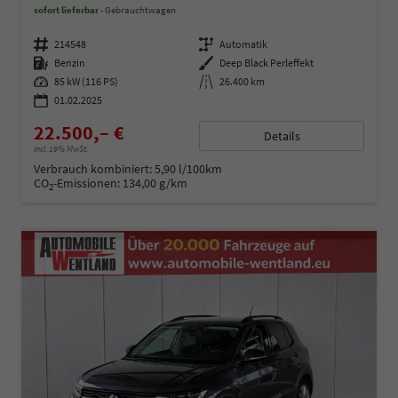
sofort lieferbar
Gebrauchtwagen
Fahrzeugnummer
214548
Getriebe
Automatik
Kraftstoff
Benzin
Außenfarbe
Deep Black Perleffekt
Leistung
85 kW (116 PS)
Kilometerstand
26.400 km
01.02.2025
22.500,– €
Details
incl. 19% MwSt.
Verbrauch kombiniert:
5,90 l/100km
CO
-Emissionen:
134,00 g/km
2