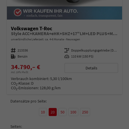
Volkswagen T-Roc
Style ACC+KAMERA+eHK+SHZ+17"LM+LED PLUS+MASSAGE
unverbindliche Lieferzeit: ca. 4-6 Monate
Neuwagen
Fahrzeugnummer
213336
Getriebe
Doppelkupplungsgetriebe (DSG)
Kraftstoff
Benzin
Leistung
110 kW (150 PS)
34.790,– €
Details
incl. 19% MwSt.
Verbrauch kombiniert:
5,30 l/100km
CO
-Klasse:
D
2
CO
-Emissionen:
128,00 g/km
2
Datensätze pro Seite:
10
20
50
100
250
Seiten: