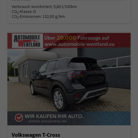
Verbrauch kombiniert:
5,80 l/100km
CO
-Klasse:
D
2
CO
-Emissionen:
132,00 g/km
2
Volkswagen T-Cross