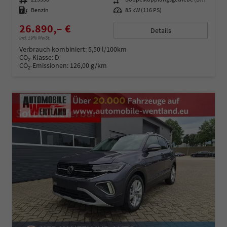
Kraftstoff
Benzin
Leistung
85 kW (116 PS)
26.890,– €
Details
incl. 19% MwSt.
Verbrauch kombiniert:
5,50 l/100km
CO
-Klasse:
D
2
CO
-Emissionen:
126,00 g/km
2