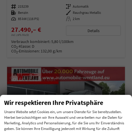
Fahrzeugnummer
215239
Getriebe
Automatik
Kraftstoff
Benzin
Außenfarbe
Rauchgrau Metallic
Leistung
85 kW (116 PS)
Kilometerstand
2 km
27.490,– €
Details
incl. 19% MwSt.
Verbrauch kombiniert:
5,80 l/100km
CO
-Klasse:
D
2
CO
-Emissionen:
132,00 g/km
2
Wir respektieren Ihre Privatsphäre
Unsere Website setzt Cookies ein, um unsere Dienste für Sie bereitzustellen.
Hierbei berücksichtigen wir Ihre Auswahl und verarbeiten nur die Daten für
Marketing, Analytics und Personalisierung, für die Sie uns Ihr Einverständnis
geben. Sie können Ihre Einwilligung jederzeit mit Wirkung für die Zukunft