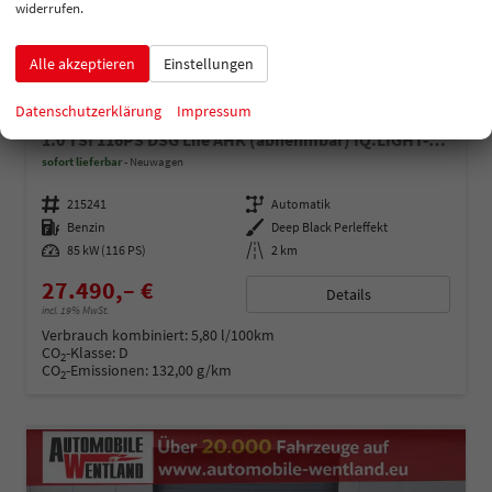
widerrufen.
Alle akzeptieren
Einstellungen
Datenschutzerklärung
Impressum
Volkswagen T-Cross
1.0 TSI 116PS DSG Life AHK (abnehmbar) IQ.LIGHT-LED-Matrix Sitzheizung Rückf.Kamera Klimaautomatik Abstandstempomat Apple CarPlay Android Auto
sofort lieferbar
Neuwagen
Fahrzeugnummer
215241
Getriebe
Automatik
Kraftstoff
Benzin
Außenfarbe
Deep Black Perleffekt
Leistung
85 kW (116 PS)
Kilometerstand
2 km
27.490,– €
Details
incl. 19% MwSt.
Verbrauch kombiniert:
5,80 l/100km
CO
-Klasse:
D
2
CO
-Emissionen:
132,00 g/km
2