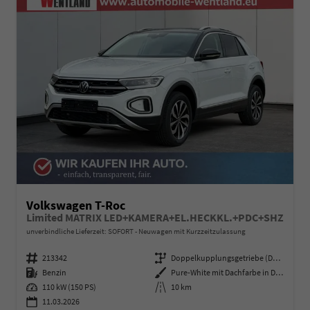
Volkswagen T-Roc
Limited MATRIX LED+KAMERA+EL.HECKKL.+PDC+SHZ
unverbindliche Lieferzeit: SOFORT
Neuwagen mit Kurzzeitzulassung
Fahrzeugnummer
213342
Getriebe
Doppelkupplungsgetriebe (DSG)
Kraftstoff
Benzin
Außenfarbe
Pure-White mit Dachfarbe in Deep Black Perleffekt
Leistung
110 kW (150 PS)
Kilometerstand
10 km
11.03.2026