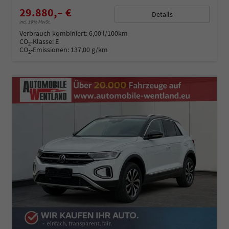
29.880,– €
Details
incl. 19% MwSt.
Verbrauch kombiniert:
6,00 l/100km
CO
-Klasse:
E
2
CO
-Emissionen:
137,00 g/km
2