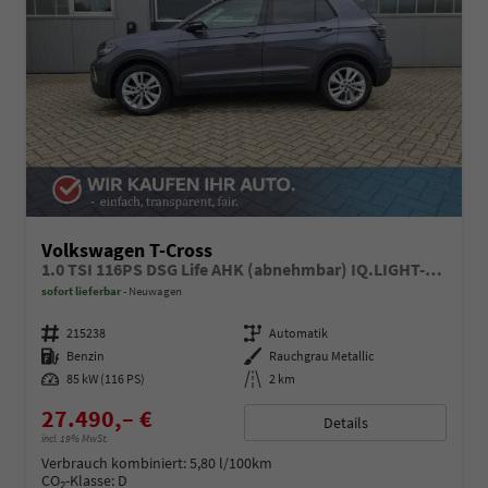
Volkswagen T-Cross
1.0 TSI 116PS DSG Life AHK (abnehmbar) IQ.LIGHT-LED-Matrix Sitzheizung Rückf.Kamera Klimaautomatik Abstandstempomat Apple CarPlay Android Auto
sofort lieferbar
Neuwagen
Fahrzeugnummer
215238
Getriebe
Automatik
Kraftstoff
Benzin
Außenfarbe
Rauchgrau Metallic
Leistung
85 kW (116 PS)
Kilometerstand
2 km
27.490,– €
Details
incl. 19% MwSt.
Verbrauch kombiniert:
5,80 l/100km
CO
-Klasse:
D
2