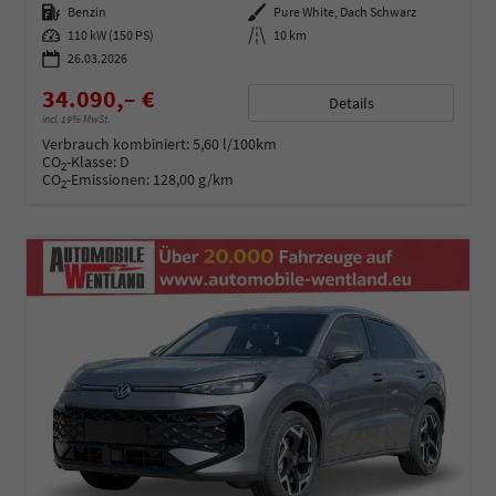
Kraftstoff
Benzin
Außenfarbe
Pure White, Dach Schwarz
Leistung
110 kW (150 PS)
Kilometerstand
10 km
26.03.2026
34.090,– €
Details
incl. 19% MwSt.
Verbrauch kombiniert:
5,60 l/100km
CO
-Klasse:
D
2
CO
-Emissionen:
128,00 g/km
2