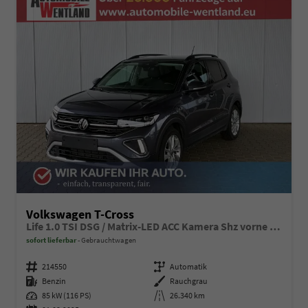
Volkswagen T-Cross
Life 1.0 TSI DSG / Matrix-LED ACC Kamera Shz vorne Apple Carplay Alu 17'' Winterreifen
sofort lieferbar
Gebrauchtwagen
Fahrzeugnummer
214550
Getriebe
Automatik
Kraftstoff
Benzin
Außenfarbe
Rauchgrau
Leistung
85 kW (116 PS)
Kilometerstand
26.340 km