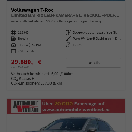
Volkswagen T-Roc
Limited MATRIX LED+ KAMERA+ EL. HECKKL.+PDC+SHZ
unverbindliche Lieferzeit: SOFORT
Neuwagen mit Tageszulassung
Fahrzeugnummer
213343
Getriebe
Doppelkupplungsgetriebe (DSG)
Kraftstoff
Benzin
Außenfarbe
Pure-White mit Dachfarbe in Deep Black Perleffekt
Leistung
110 kW (150 PS)
Kilometerstand
10 km
28.01.2026
29.880,– €
Details
incl. 19% MwSt.
Verbrauch kombiniert:
6,00 l/100km
CO
-Klasse:
E
2
CO
-Emissionen:
137,00 g/km
2