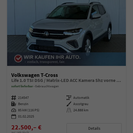
Volkswagen T-Cross
Life 1.0 TSI DSG / Matrix-LED ACC Kamera Shz vorne Apple Carplay Alu 17'' Winterreifen
sofort lieferbar
Gebrauchtwagen
Fahrzeugnummer
214547
Getriebe
Automatik
Kraftstoff
Benzin
Außenfarbe
Ascotgrau
Leistung
85 kW (116 PS)
Kilometerstand
24.888 km
01.02.2025
22.500,– €
Details
incl. 19% MwSt.