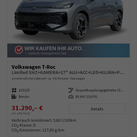
Volkswagen T-Roc
Limited SHZ+KAMERA+17" ALU+ACC+LED+KLIMA+PARK ASSIST
unverbindliche Lieferzeit: ca. 4-6 Monate
Neuwagen
Fahrzeugnummer
215125
Getriebe
Doppelkupplungsgetriebe (DSG)
Kraftstoff
Benzin
Leistung
85 kW (116 PS)
31.290,– €
Details
incl. 19% MwSt.
Verbrauch kombiniert:
5,60 l/100km
CO
-Klasse:
D
2
CO
-Emissionen:
127,00 g/km
2