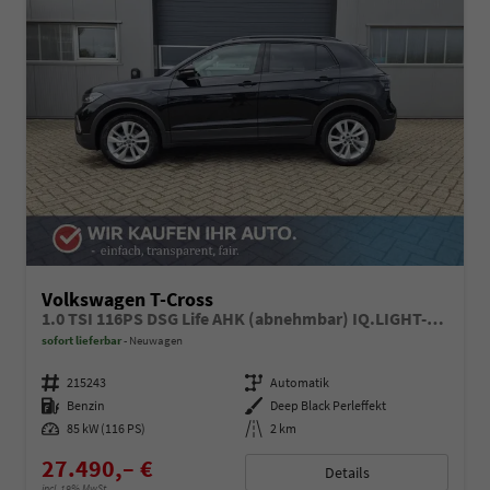
Volkswagen T-Cross
1.0 TSI 116PS DSG Life AHK (abnehmbar) IQ.LIGHT-LED-Matrix Sitzheizung Rückf.Kamera Klimaautomatik Abstandstempomat Apple CarPlay Android Auto
sofort lieferbar
Neuwagen
Fahrzeugnummer
215243
Getriebe
Automatik
Kraftstoff
Benzin
Außenfarbe
Deep Black Perleffekt
Leistung
85 kW (116 PS)
Kilometerstand
2 km
27.490,– €
Details
incl. 19% MwSt.