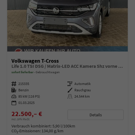
Volkswagen T-Cross
Life 1.0 TSI DSG / Matrix-LED ACC Kamera Shz vorne Apple Carplay Alu 17'' Winterreifen
sofort lieferbar
Gebrauchtwagen
Fahrzeugnummer
215335
Getriebe
Automatik
Kraftstoff
Benzin
Außenfarbe
Rauchgrau
Leistung
85 kW (116 PS)
Kilometerstand
24.544 km
01.03.2025
22.500,– €
Details
incl. 19% MwSt.
Verbrauch kombiniert:
5,90 l/100km
CO
-Emissionen:
134,00 g/km
2