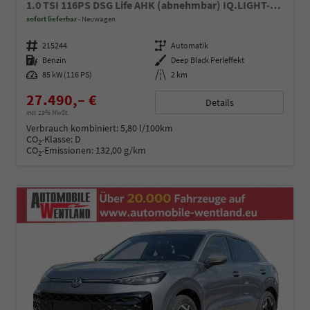
1.0 TSI 116PS DSG Life AHK (abnehmbar) IQ.LIGHT-LED-Matrix Sitzheizung Rückf.Kamera Klimaautomatik Abstandstempomat Apple CarPlay Android Auto
sofort lieferbar
Neuwagen
Fahrzeugnummer
215244
Getriebe
Automatik
Kraftstoff
Benzin
Außenfarbe
Deep Black Perleffekt
Leistung
85 kW (116 PS)
Kilometerstand
2 km
27.490,– €
Details
incl. 19% MwSt.
Verbrauch kombiniert:
5,80 l/100km
CO
-Klasse:
D
2
CO
-Emissionen:
132,00 g/km
2