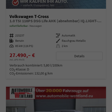
Volkswagen T-Cross
1.0 TSI 116PS DSG Life AHK (abnehmbar) IQ.LIGHT-LED-Matrix Sitzheizung Rückf.Kamera Klimaautomatik Abstandstempomat Apple CarPlay Android Auto
sofort lieferbar
Neuwagen
Fahrzeugnummer
215237
Getriebe
Automatik
Kraftstoff
Benzin
Außenfarbe
Rauchgrau Metallic
Leistung
85 kW (116 PS)
Kilometerstand
2 km
27.490,– €
Details
incl. 19% MwSt.
Verbrauch kombiniert:
5,80 l/100km
CO
-Klasse:
D
2
CO
-Emissionen:
132,00 g/km
2