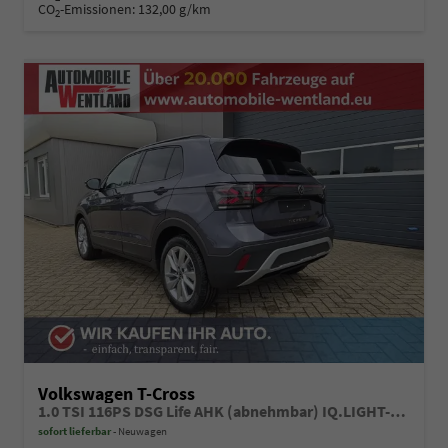
CO
-Emissionen:
132,00 g/km
2
Volkswagen T-Cross
1.0 TSI 116PS DSG Life AHK (abnehmbar) IQ.LIGHT-LED-Matrix Sitzheizung Rückf.Kamera Klimaautomatik Abstandstempomat Apple CarPlay Android Auto
sofort lieferbar
Neuwagen