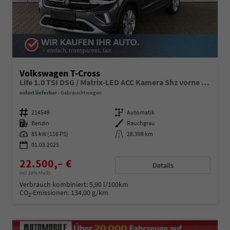
Volkswagen T-Cross
Life 1.0 TSI DSG / Matrix-LED ACC Kamera Shz vorne Apple Carplay Alu 17'' Winterreifen
sofort lieferbar
Gebrauchtwagen
Fahrzeugnummer
214549
Getriebe
Automatik
Kraftstoff
Benzin
Außenfarbe
Rauchgrau
Leistung
85 kW (116 PS)
Kilometerstand
28.398 km
01.03.2025
22.500,– €
Details
incl. 19% MwSt.
Verbrauch kombiniert:
5,90 l/100km
CO
-Emissionen:
134,00 g/km
2