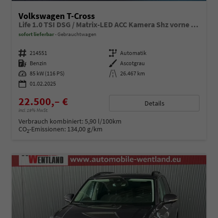
Volkswagen T-Cross
Life 1.0 TSI DSG / Matrix-LED ACC Kamera Shz vorne Apple Carplay Alu 17'' Winterreifen
sofort lieferbar
Gebrauchtwagen
Fahrzeugnummer
214551
Getriebe
Automatik
Kraftstoff
Benzin
Außenfarbe
Ascotgrau
Leistung
85 kW (116 PS)
Kilometerstand
26.467 km
01.02.2025
22.500,– €
Details
incl. 19% MwSt.
Verbrauch kombiniert:
5,90 l/100km
CO
-Emissionen:
134,00 g/km
2