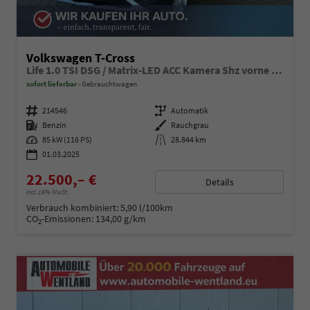
Volkswagen T-Cross
Life 1.0 TSI DSG / Matrix-LED ACC Kamera Shz vorne Apple Carplay Alu 17'' Winterreifen
sofort lieferbar
Gebrauchtwagen
Fahrzeugnummer
214546
Getriebe
Automatik
Kraftstoff
Benzin
Außenfarbe
Rauchgrau
Leistung
85 kW (116 PS)
Kilometerstand
28.844 km
01.03.2025
22.500,– €
Details
incl. 19% MwSt.
Verbrauch kombiniert:
5,90 l/100km
CO
-Emissionen:
134,00 g/km
2