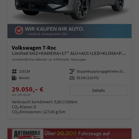
Volkswagen T-Roc
Limited SHZ+KAMERA+17" ALU+ACC+LED+KLIMA+PARK ASSIST
unverbindliche Lieferzeit: ca. 4-6 Monate
Neuwagen
Fahrzeugnummer
215124
Getriebe
Doppelkupplungsgetriebe (DSG)
Kraftstoff
Benzin
Leistung
85 kW (116 PS)
29.050,– €
Details
incl. 19% MwSt.
Verbrauch kombiniert:
5,60 l/100km
CO
-Klasse:
D
2
CO
-Emissionen:
127,00 g/km
2