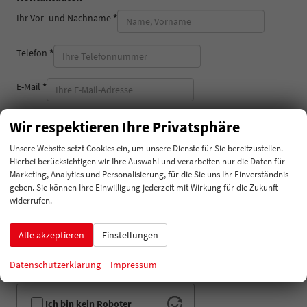
Ihr Vor- und Nachname
*
Telefon
*
E-Mail
*
Erwarteter Preis
*
Wir respektieren Ihre Privatsphäre
Unsere Website setzt Cookies ein, um unsere Dienste für Sie bereitzustellen.
Hierbei berücksichtigen wir Ihre Auswahl und verarbeiten nur die Daten für
Ich willige ein, dass Automobile Wentland die von mir übermittelten
Marketing, Analytics und Personalisierung, für die Sie uns Ihr Einverständnis
Informationen und Kontaktdaten dazu verwendet, um mit mir
geben. Sie können Ihre Einwilligung jederzeit mit Wirkung für die Zukunft
anlässlich meiner Kontaktaufnahme in Verbindung zu treten, in
widerrufen.
diesem Zusammenhang zu kommunizieren und meine Anfrage zu
bearbeiten und abzuwickeln. Dies gilt insbesondere für die
Verwendung der E-Mail-Adresse und der Telefonnummer zu den
Alle akzeptieren
Einstellungen
vorgenannten Zwecken.
Die Datenschutzerklärung kann hier eingesehen werden.
Datenschutzerklärung
Impressum
Ich bin kein Roboter