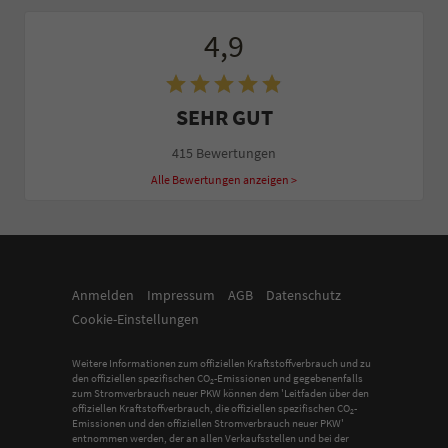
4,9
SEHR GUT
415 Bewertungen
Alle Bewertungen anzeigen >
Anmelden
Impressum
AGB
Datenschutz
Cookie-Einstellungen
Weitere Informationen zum offiziellen Kraftstoffverbrauch und zu
den offiziellen spezifischen CO
-Emissionen und gegebenenfalls
2
zum Stromverbrauch neuer PKW können dem 'Leitfaden über den
offiziellen Kraftstoffverbrauch, die offiziellen spezifischen CO
-
2
Emissionen und den offiziellen Stromverbrauch neuer PKW'
entnommen werden, der an allen Verkaufsstellen und bei der