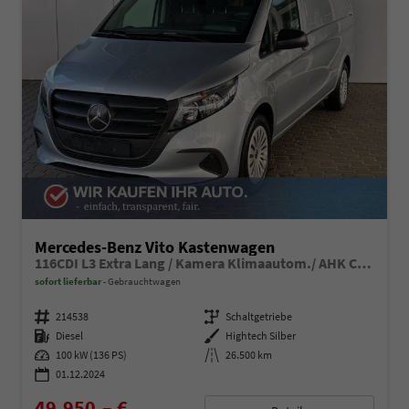
Mercedes-Benz Vito Kastenwagen
116CDI L3 Extra Lang / Kamera Klimaautom./ AHK Carplay Allwetter
sofort lieferbar
Gebrauchtwagen
Fahrzeugnummer
214538
Getriebe
Schaltgetriebe
Kraftstoff
Diesel
Außenfarbe
Hightech Silber
Leistung
100 kW (136 PS)
Kilometerstand
26.500 km
01.12.2024
49.950,– €