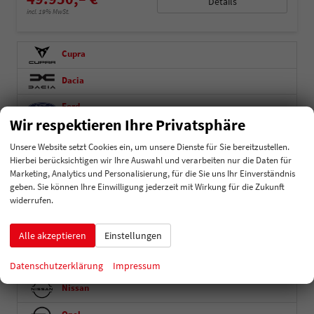
Details
incl. 19% MwSt.
Cupra
Dacia
Ford
Wir respektieren Ihre Privatsphäre
Hyundai
Unsere Website setzt Cookies ein, um unsere Dienste für Sie bereitzustellen.
Hierbei berücksichtigen wir Ihre Auswahl und verarbeiten nur die Daten für
Kia
Marketing, Analytics und Personalisierung, für die Sie uns Ihr Einverständnis
Mercedes-Benz
geben. Sie können Ihre Einwilligung jederzeit mit Wirkung für die Zukunft
widerrufen.
Sprinter
Vito Kastenwagen
Alle akzeptieren
Einstellungen
MG
Datenschutzerklärung
Impressum
Nissan