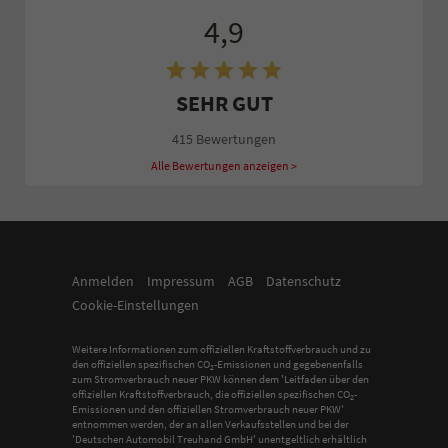
4,9
SEHR GUT
415 Bewertungen
Alle Bewertungen anzeigen >
Anmelden
Impressum
AGB
Datenschutz
Cookie-Einstellungen
Weitere Informationen zum offiziellen Kraftstoffverbrauch und zu
den offiziellen spezifischen CO
-Emissionen und gegebenenfalls
2
zum Stromverbrauch neuer PKW können dem 'Leitfaden über den
offiziellen Kraftstoffverbrauch, die offiziellen spezifischen CO
-
2
Emissionen und den offiziellen Stromverbrauch neuer PKW'
entnommen werden, der an allen Verkaufsstellen und bei der
'Deutschen Automobil Treuhand GmbH' unentgeltlich erhältlich