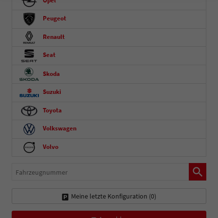
Opel
Peugeot
Renault
Seat
Skoda
Suzuki
Toyota
Volkswagen
Volvo
Fahrzeugnummer
Meine letzte Konfiguration (
0
)