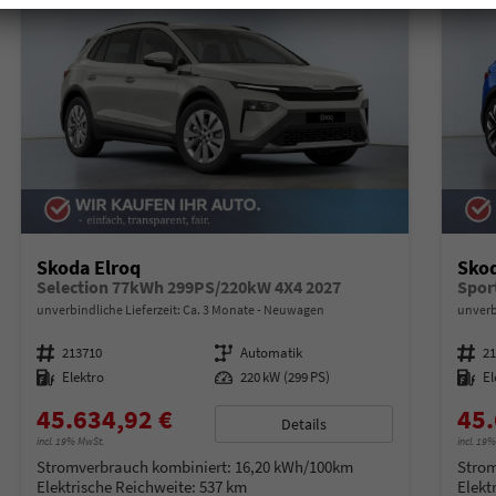
Skoda Elroq
Skod
Selection 77kWh 299PS/220kW 4X4 2027
Spor
unverbindliche Lieferzeit: Ca. 3 Monate
Neuwagen
unverb
Fahrzeugnummer
213710
Getriebe
Automatik
Fahrzeugnummer
2
Kraftstoff
Elektro
Leistung
220 kW (299 PS)
Kraftstoff
El
45.634,92 €
45.
Details
incl. 19% MwSt.
incl. 19
Stromverbrauch kombiniert:
16,20 kWh/100km
Strom
Elektrische Reichweite:
537 km
Elekt