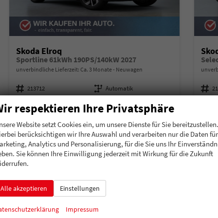
Skoda Elroq
Skod
Sportline 61kWh 190PS/140kW 2027
Sele
unverbindliche Lieferzeit: Ca. 3 Monate
Neuwagen
unverb
Fahrzeugnummer
213712
Getriebe
Automatik
Fahrzeugnummer
2
Kraftstoff
Elektro
Leistung
140 kW (190 PS)
Kraftstoff
El
ir respektieren Ihre Privatsphäre
39.889,60 €
43.
Details
nsere Website setzt Cookies ein, um unsere Dienste für Sie bereitzustellen
incl. 19% MwSt.
incl. 19
ierbei berücksichtigen wir Ihre Auswahl und verarbeiten nur die Daten für
Stromverbrauch kombiniert:
16,00 kWh/100km
Strom
arketing, Analytics und Personalisierung, für die Sie uns Ihr Einverständn
Elektrische Reichweite:
424 km
Elekt
eben. Sie können Ihre Einwilligung jederzeit mit Wirkung für die Zukunft
CO
-Klasse:
A
CO
-
2
2
iderrufen.
CO
-Emissionen:
0 g/km
CO
-
2
2
Alle akzeptieren
Einstellungen
atenschutzerklärung
Impressum