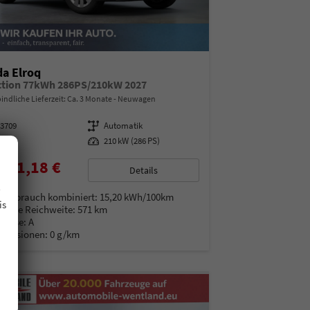
a Elroq
ction 77kWh 286PS/210kW 2027
indliche Lieferzeit: Ca. 3 Monate
Neuwagen
13709
Getriebe
Automatik
ektro
Leistung
210 kW (286 PS)
081,18 €
Details
.
% MwSt.
verbrauch kombiniert:
15,20 kWh/100km
is
rische Reichweite:
571 km
Klasse:
A
Emissionen:
0 g/km