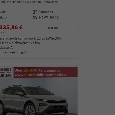
indliche Lieferzeit: Ca. 3 Monate
Neuwagen
13708
Getriebe
Automatik
ektro
Leistung
140 kW (190 PS)
335,86 €
Details
% MwSt.
verbrauch kombiniert:
15,80 kWh/100km
rische Reichweite:
427 km
Klasse:
A
Emissionen:
0 g/km