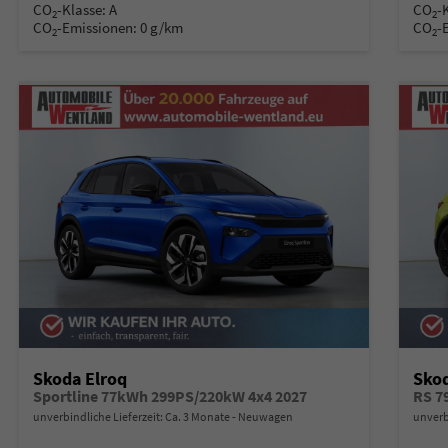
CO
-Klasse:
A
CO
-
2
2
CO
-Emissionen:
0 g/km
CO
-
2
2
Skoda Elroq
Skod
Sportline 77kWh 299PS/220kW 4x4 2027
RS 7
unverbindliche Lieferzeit: Ca. 3 Monate
Neuwagen
unverb