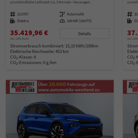
unverbindliche Lieferzeit: Ca. 3 Monate
Neuwagen
unverb
Fahrzeugnummer
213707
Getriebe
Automatik
Fahrzeugnummer
2
Kraftstoff
Elektro
Leistung
140 kW (190 PS)
Kraftstoff
El
35.419,96 €
37.
Details
incl. 19% MwSt.
incl. 19
Stromverbrauch kombiniert:
15,10 kWh/100km
Strom
Elektrische Reichweite:
453 km
Elekt
CO
-Klasse:
A
CO
-
2
2
CO
-Emissionen:
0 g/km
CO
-
2
2