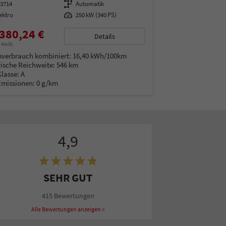
13714
Getriebe
Automatik
ektro
Leistung
250 kW (340 PS)
380,24 €
Details
% MwSt.
verbrauch kombiniert:
16,40 kWh/100km
rische Reichweite:
546 km
Klasse:
A
Emissionen:
0 g/km
4,9
SEHR GUT
415 Bewertungen
Alle Bewertungen anzeigen >