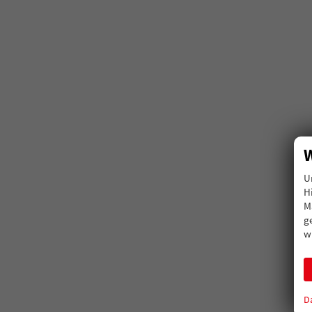
W
U
H
M
g
w
D