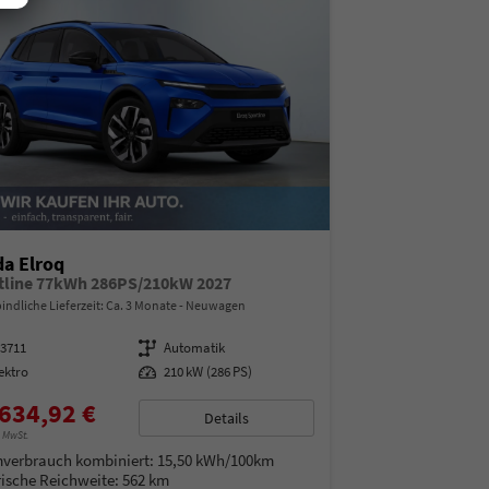
a Elroq
tline 77kWh 286PS/210kW 2027
indliche Lieferzeit: Ca. 3 Monate
Neuwagen
13711
Getriebe
Automatik
ektro
Leistung
210 kW (286 PS)
634,92 €
Details
% MwSt.
verbrauch kombiniert:
15,50 kWh/100km
rische Reichweite:
562 km