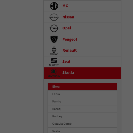
MG
Nissan
Opel
Peugeot
Renault
Seat
Skoda
Elroq
Fabia
Kamiq
Karoq
Kodiaq
Octavia Combi
Scala