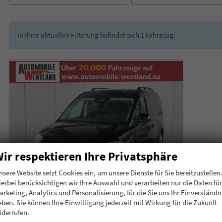
In Ihrer aktuellen Filterung befindet sich
1
Fahrzeug:
ir respektieren Ihre Privatsphäre
nsere Website setzt Cookies ein, um unsere Dienste für Sie bereitzustellen
ierbei berücksichtigen wir Ihre Auswahl und verarbeiten nur die Daten für
arketing, Analytics und Personalisierung, für die Sie uns Ihr Einverständn
eben. Sie können Ihre Einwilligung jederzeit mit Wirkung für die Zukunft
Volkswagen Caddy Maxi
iderrufen.
eHybrid 150 PS Plug-in-Hybrid Life 1.5 PHEV 7 Sitze DSG