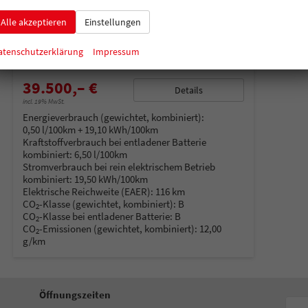
unverbindliche Lieferzeit:
14 Tage
Neuwagen
Alle akzeptieren
Einstellungen
Fahrzeugnummer
214559
Getriebe
Automatik
Kraftstoff
Hybrid Benzin
Außenfarbe
Deep Black
atenschutzerklärung
Impressum
Leistung
110 kW (150 PS)
Kilometerstand
15 km
39.500,– €
Details
incl. 19% MwSt.
Energieverbrauch (gewichtet, kombiniert):
0,50 l/100km + 19,10 kWh/100km
Kraftstoffverbrauch bei entladener Batterie
kombiniert:
6,50 l/100km
Stromverbrauch bei rein elektrischem Betrieb
kombiniert:
19,50 kWh/100km
Elektrische Reichweite (EAER):
116 km
CO
-Klasse (gewichtet, kombiniert):
B
2
CO
-Klasse bei entladener Batterie:
B
2
CO
-Emissionen (gewichtet, kombiniert):
12,00
2
g/km
Öffnungszeiten