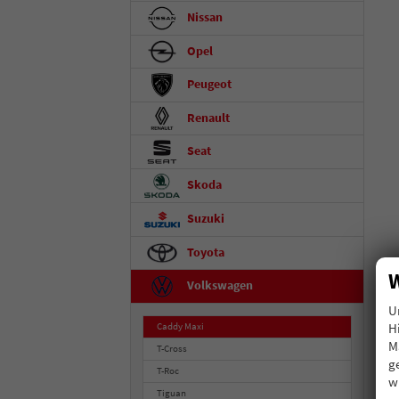
Nissan
Opel
Peugeot
Renault
Seat
Skoda
Suzuki
Toyota
W
Volkswagen
U
H
Caddy Maxi
M
T-Cross
g
T-Roc
w
Tiguan