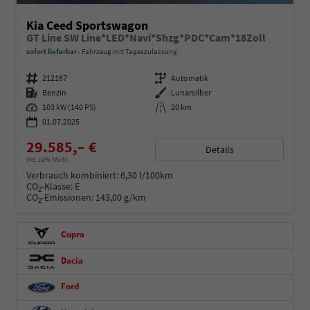
Kia Ceed Sportswagon
GT Line SW Line*LED*Navi*Shzg*PDC*Cam*18Zoll
sofort lieferbar
Fahrzeug mit Tageszulassung
Fahrzeugnummer
212187
Getriebe
Automatik
Kraftstoff
Benzin
Außenfarbe
Lunarsilber
Leistung
103 kW (140 PS)
Kilometerstand
20 km
01.07.2025
29.585,– €
Details
incl. 19% MwSt.
Verbrauch kombiniert:
6,30 l/100km
CO
-Klasse:
E
2
CO
-Emissionen:
143,00 g/km
2
Cupra
Dacia
Ford