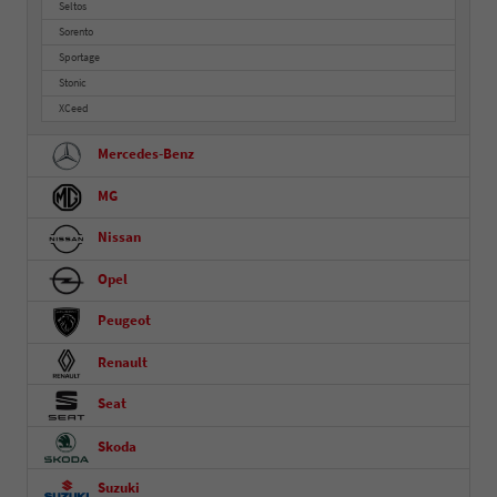
Seltos
Sorento
Sportage
Stonic
XCeed
Mercedes-Benz
MG
Nissan
Opel
Peugeot
Renault
Seat
Skoda
Suzuki