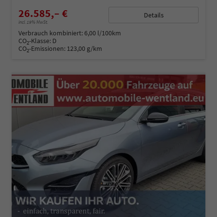
26.585,– €
Details
incl. 19% MwSt.
Verbrauch kombiniert:
6,00 l/100km
CO
-Klasse:
D
2
CO
-Emissionen:
123,00 g/km
2