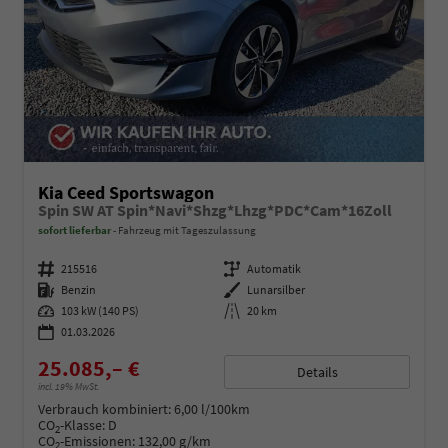
Kia Ceed Sportswagon
Spin SW AT Spin*Navi*Shzg*Lhzg*PDC*Cam*16Zoll
sofort lieferbar
Fahrzeug mit Tageszulassung
Fahrzeugnummer
215516
Getriebe
Automatik
Kraftstoff
Benzin
Außenfarbe
Lunarsilber
Leistung
103 kW (140 PS)
Kilometerstand
20 km
01.03.2026
25.085,– €
Details
incl. 19% MwSt.
Verbrauch kombiniert:
6,00 l/100km
CO
-Klasse:
D
2
CO
-Emissionen:
132,00 g/km
2