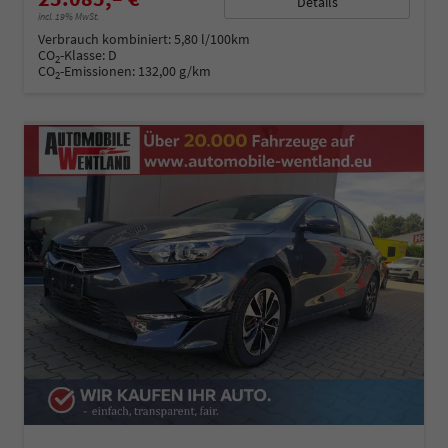
Details
incl. 19% MwSt.
Verbrauch kombiniert:
5,80 l/100km
CO
-Klasse:
D
2
CO
-Emissionen:
132,00 g/km
2