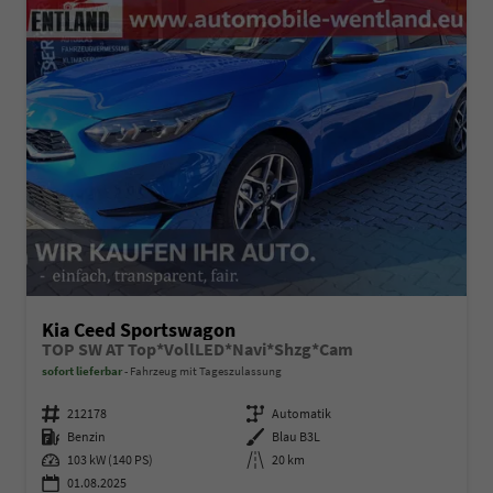
Kia Ceed Sportswagon
TOP SW AT Top*VollLED*Navi*Shzg*Cam
sofort lieferbar
Fahrzeug mit Tageszulassung
Fahrzeugnummer
212178
Getriebe
Automatik
Kraftstoff
Benzin
Außenfarbe
Blau B3L
Leistung
103 kW (140 PS)
Kilometerstand
20 km
01.08.2025