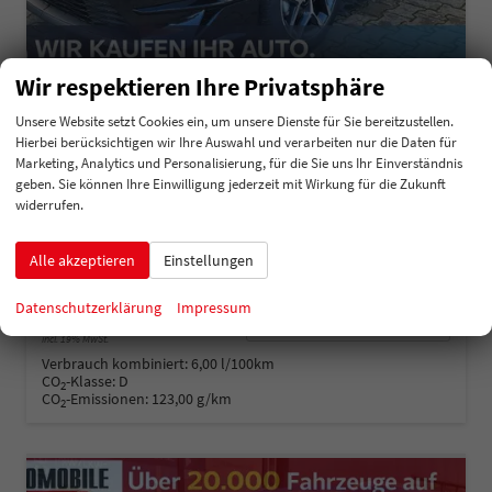
Wir respektieren Ihre Privatsphäre
Unsere Website setzt Cookies ein, um unsere Dienste für Sie bereitzustellen.
Kia Ceed Sportswagon
Hierbei berücksichtigen wir Ihre Auswahl und verarbeiten nur die Daten für
TOP SW AT Top*VollLED*Navi*Shzg*Cam
Marketing, Analytics und Personalisierung, für die Sie uns Ihr Einverständnis
sofort lieferbar
Fahrzeug mit Tageszulassung
geben. Sie können Ihre Einwilligung jederzeit mit Wirkung für die Zukunft
widerrufen.
Fahrzeugnummer
212177
Getriebe
Automatik
Kraftstoff
Benzin
Außenfarbe
Schwarz-Metallic
Leistung
103 kW (140 PS)
Kilometerstand
20 km
Alle akzeptieren
Einstellungen
01.08.2025
Datenschutzerklärung
Impressum
26.585,– €
Details
incl. 19% MwSt.
Verbrauch kombiniert:
6,00 l/100km
CO
-Klasse:
D
2
CO
-Emissionen:
123,00 g/km
2