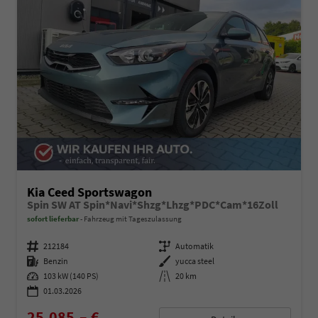
Kia Ceed Sportswagon
Spin SW AT Spin*Navi*Shzg*Lhzg*PDC*Cam*16Zoll
sofort lieferbar
Fahrzeug mit Tageszulassung
Fahrzeugnummer
212184
Getriebe
Automatik
Kraftstoff
Benzin
Außenfarbe
yucca steel
Leistung
103 kW (140 PS)
Kilometerstand
20 km
01.03.2026
25.085,– €