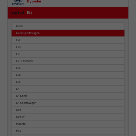
Hyundai
Kia
Ceed
Ceed Sportswagon
EV2
EV3
EV4
EV4 Fastback
EV5
EV6
EV9
K4
K4 Kombi
K4 Sportswagon
Niro
Niro EV
Picanto
PV5