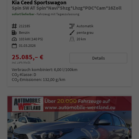
Kia Ceed Sportswagon
Spin SW AT Spin*Navi*Shzg*Lhzg*PDC*Cam*16Zoll
sofort lieferbar
Fahrzeug mit Tageszulassung
Fahrzeugnummer
212185
Getriebe
Automatik
Kraftstoff
Benzin
Außenfarbe
penta grau
Leistung
103 kW (140 PS)
Kilometerstand
20 km
01.03.2026
25.085,– €
Details
incl. 19% MwSt.
Verbrauch kombiniert:
6,00 l/100km
CO
-Klasse:
D
2
CO
-Emissionen:
132,00 g/km
2