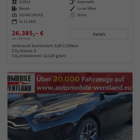
Fahrzeugnummer
212613
Getriebe
Automatik
Kraftstoff
Benzin
Außenfarbe
Lunar Silber
Leistung
103 kW (140 PS)
Kilometerstand
20 km
01.11.2025
26.385,– €
Details
incl. 19% MwSt.
Verbrauch kombiniert:
6,00 l/100km
CO
-Klasse:
D
2
CO
-Emissionen:
123,00 g/km
2