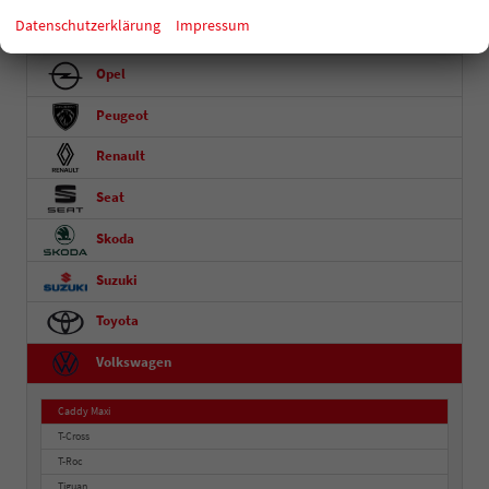
Datenschutzerklärung
Impressum
Nissan
Opel
Peugeot
Renault
Seat
Skoda
Suzuki
Toyota
Volkswagen
Caddy Maxi
T-Cross
T-Roc
Tiguan