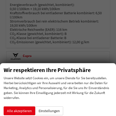
Energieverbrauch (gewichtet, kombiniert):
0,50 l/100km + 19,10 kWh/100km
Kraftstoffverbrauch bei entladener Batterie kombiniert:
6,50
l/100km
Stromverbrauch bei rein elektrischem Betrieb kombiniert:
19,50 kWh/100km
Elektrische Reichweite (EAER):
116 km
CO
-Klasse (gewichtet, kombiniert):
B
2
CO
-Klasse bei entladener Batterie:
B
2
CO
-Emissionen (gewichtet, kombiniert):
12,00 g/km
2
Cupra
Dacia
Wir respektieren Ihre Privatsphäre
Ford
Unsere Website setzt Cookies ein, um unsere Dienste für Sie bereitzustellen.
Hierbei berücksichtigen wir Ihre Auswahl und verarbeiten nur die Daten für
Hyundai
Marketing, Analytics und Personalisierung, für die Sie uns Ihr Einverständnis
geben. Sie können Ihre Einwilligung jederzeit mit Wirkung für die Zukunft
Kia
widerrufen.
Mercedes-Benz
Alle akzeptieren
Einstellungen
MG