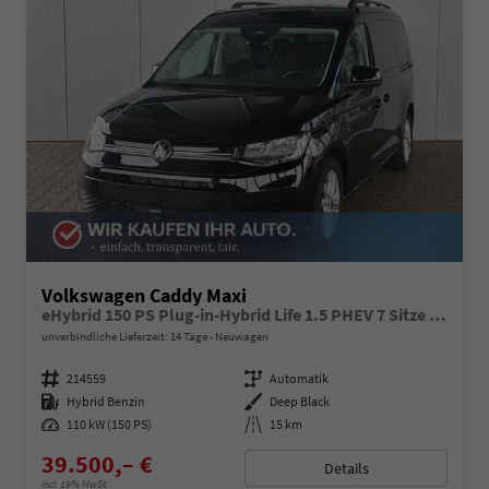
Volkswagen Caddy Maxi
eHybrid 150 PS Plug-in-Hybrid Life 1.5 PHEV 7 Sitze DSG
unverbindliche Lieferzeit:
14 Tage
Neuwagen
Fahrzeugnummer
214559
Getriebe
Automatik
Kraftstoff
Hybrid Benzin
Außenfarbe
Deep Black
Leistung
110 kW (150 PS)
Kilometerstand
15 km
39.500,– €
Details
incl. 19% MwSt.