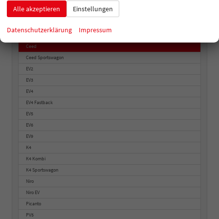
Hyundai
Alle akzeptieren
Einstellungen
Kia
Datenschutzerklärung
Impressum
Ceed
Ceed Sportswagon
EV2
EV3
EV4
EV4 Fastback
EV5
EV6
EV9
K4
K4 Kombi
K4 Sportswagon
Niro
Niro EV
Picanto
PV5