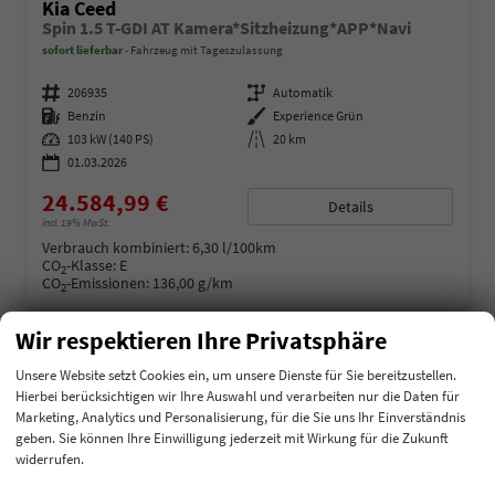
Kia Ceed
Spin 1.5 T-GDI AT Kamera*Sitzheizung*APP*Navi
sofort lieferbar
Fahrzeug mit Tageszulassung
Fahrzeugnummer
206935
Getriebe
Automatik
Kraftstoff
Benzin
Außenfarbe
Experience Grün
Leistung
103 kW (140 PS)
Kilometerstand
20 km
01.03.2026
24.584,99 €
Details
incl. 19% MwSt.
Verbrauch kombiniert:
6,30 l/100km
CO
-Klasse:
E
2
CO
-Emissionen:
136,00 g/km
2
Wir respektieren Ihre Privatsphäre
Cupra
Unsere Website setzt Cookies ein, um unsere Dienste für Sie bereitzustellen.
Dacia
Hierbei berücksichtigen wir Ihre Auswahl und verarbeiten nur die Daten für
Marketing, Analytics und Personalisierung, für die Sie uns Ihr Einverständnis
Fiat
geben. Sie können Ihre Einwilligung jederzeit mit Wirkung für die Zukunft
widerrufen.
Ford