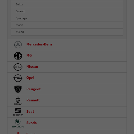
Seltos
Sorento
Sportage
Stonic
XCeed
Mercedes-Benz
MG
Nissan
Opel
Peugeot
Renault
Seat
Skoda