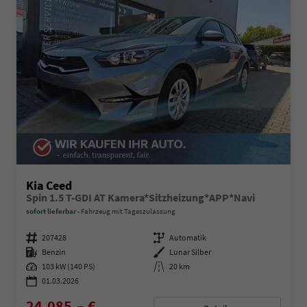
Kia Ceed
Spin 1.5 T-GDI AT Kamera*Sitzheizung*APP*Navi
sofort lieferbar
Fahrzeug mit Tageszulassung
Fahrzeugnummer
207428
Getriebe
Automatik
Kraftstoff
Benzin
Außenfarbe
Lunar Silber
Leistung
103 kW (140 PS)
Kilometerstand
20 km
01.03.2026
24.085,– €