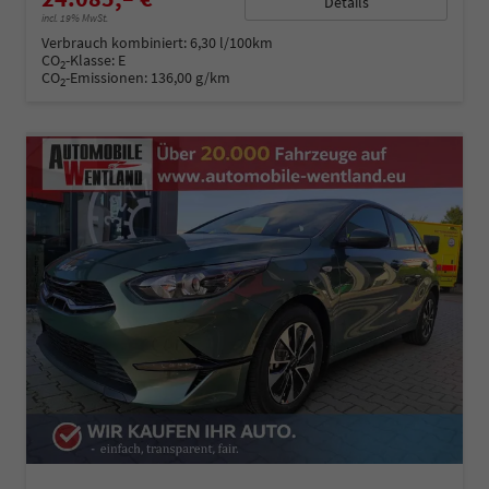
Details
incl. 19% MwSt.
Verbrauch kombiniert:
6,30 l/100km
CO
-Klasse:
E
2
CO
-Emissionen:
136,00 g/km
2