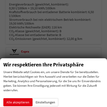
Energieverbrauch (gewichtet, kombiniert):
0,50 l/100km + 19,10 kWh/100km
Kraftstoffverbrauch bei entladener Batterie kombiniert:
6,50
l/100km
Stromverbrauch bei rein elektrischem Betrieb kombiniert:
19,50 kWh/100km
Elektrische Reichweite (EAER):
116 km
CO
-Klasse (gewichtet, kombiniert):
B
2
CO
-Klasse bei entladener Batterie:
B
2
CO
-Emissionen (gewichtet, kombiniert):
12,00 g/km
2
Cupra
Dacia
Wir respektieren Ihre Privatsphäre
Ford
Unsere Website setzt Cookies ein, um unsere Dienste für Sie bereitzustellen.
Hierbei berücksichtigen wir Ihre Auswahl und verarbeiten nur die Daten für
Hyundai
Marketing, Analytics und Personalisierung, für die Sie uns Ihr Einverständnis
geben. Sie können Ihre Einwilligung jederzeit mit Wirkung für die Zukunft
Kia
widerrufen.
Mercedes-Benz
Alle akzeptieren
Einstellungen
MG