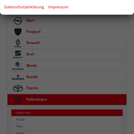
Datenschutzerklärung
Impressum
Nissan
Opel
Peugeot
Renault
Seat
Skoda
Suzuki
Toyota
Volkswagen
Caddy Maxi
T-Cross
T-Roc
Tiguan