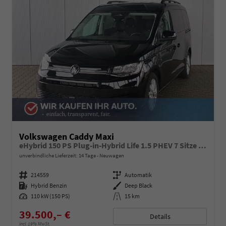
Volkswagen Caddy Maxi
eHybrid 150 PS Plug-in-Hybrid Life 1.5 PHEV 7 Sitze DSG
unverbindliche Lieferzeit:
14 Tage
Neuwagen
Fahrzeugnummer
214559
Getriebe
Automatik
Kraftstoff
Hybrid Benzin
Außenfarbe
Deep Black
Leistung
110 kW (150 PS)
Kilometerstand
15 km
39.500,– €
Details
incl. 19% MwSt.