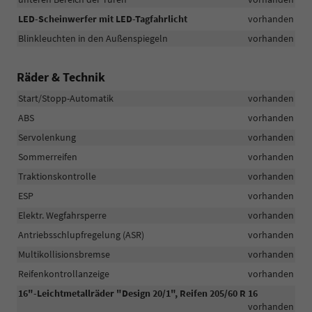
LED-Scheinwerfer mit LED-Tagfahrlicht
vorhanden
Blinkleuchten in den Außenspiegeln
vorhanden
Räder & Technik
Start/Stopp-Automatik
vorhanden
ABS
vorhanden
Servolenkung
vorhanden
Sommerreifen
vorhanden
Traktionskontrolle
vorhanden
ESP
vorhanden
Elektr. Wegfahrsperre
vorhanden
Antriebsschlupfregelung (ASR)
vorhanden
Multikollisionsbremse
vorhanden
Reifenkontrollanzeige
vorhanden
16"-Leichtmetallräder "Design 20/1", Reifen 205/60 R 16
vorhanden