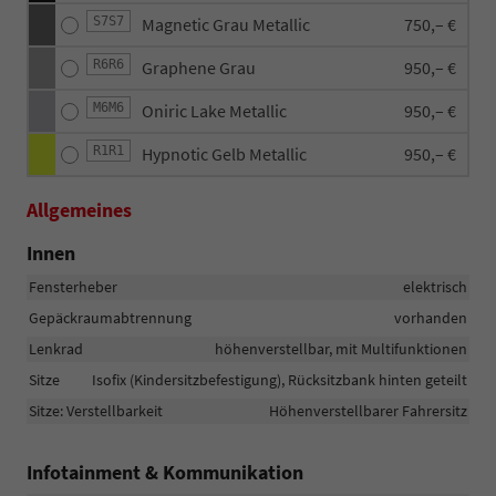
S7S7
Magnetic Grau Metallic
750,– €
R6R6
Graphene Grau
950,– €
M6M6
Oniric Lake Metallic
950,– €
R1R1
Hypnotic Gelb Metallic
950,– €
Allgemeines
Innen
Fensterheber
elektrisch
Gepäckraumabtrennung
vorhanden
Lenkrad
höhenverstellbar, mit Multifunktionen
Sitze
Isofix (Kindersitzbefestigung), Rücksitzbank hinten geteilt
Sitze: Verstellbarkeit
Höhenverstellbarer Fahrersitz
Infotainment & Kommunikation