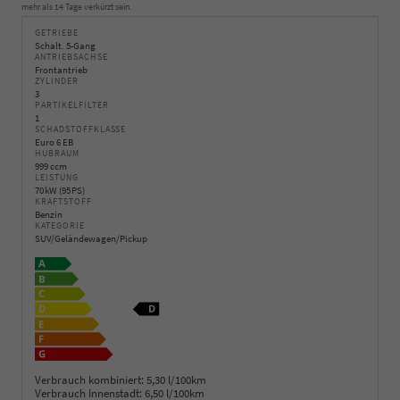
mehr als 14 Tage verkürzt sein.
GETRIEBE
Schalt. 5-Gang
ANTRIEBSACHSE
Frontantrieb
ZYLINDER
3
PARTIKELFILTER
1
SCHADSTOFFKLASSE
Euro 6 EB
HUBRAUM
999 ccm
LEISTUNG
70 kW (95 PS)
KRAFTSTOFF
Benzin
KATEGORIE
SUV/Geländewagen/Pickup
Verbrauch kombiniert:
5,30 l/100km
Verbrauch Innenstadt:
6,50 l/100km