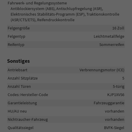
Fahrwerk- und Regelungssysteme
Antiblockiersystem (ABS), Antischlupfregelung (ASR),
Elektronisches Stabilitäts-Programm (ESP), Traktionskontrolle
(ASR/CTS/ETS), Reifendruckkontrolle
Felgengröße
16 Zoll
Felgentyp
Leichtmetallfelge
Reifentyp
Sommerreifen
Sonstiges
Antriebsart
Verbrennungsmotor (ICE)
Anzahl Sitzplätze
5
Anzahl Türen
5-türig
Codes: Hersteller-Code
KJP1XVS6
Garantieleistung
Fahrzeuggarantie
HU/AU neu
vorhanden
Nichtraucher-Fahrzeug
vorhanden
Qualitätssiegel
BVFK-Siegel