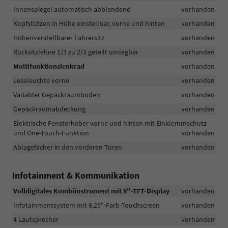
Innenspiegel automatisch abblendend
vorhanden
Kopfstützen in Höhe einstellbar, vorne und hinten
vorhanden
Höhenverstellbarer Fahrersitz
vorhanden
Rücksitzlehne 1/3 zu 2/3 geteilt umlegbar
vorhanden
Multifunktionslenkrad
vorhanden
Leseleuchte vorne
vorhanden
Variabler Gepäckraumboden
vorhanden
Gepäckraumabdeckung
vorhanden
Elektrische Fensterheber vorne und hinten mit Einklemmschutz
und One-Touch-Funktion
vorhanden
Ablagefächer in den vorderen Türen
vorhanden
Infotainment & Kommunikation
Volldigitales Kombiinstrument mit 8"-TFT-Display
vorhanden
Infotainmentsystem mit 8,25"-Farb-Touchscreen
vorhanden
4 Lautsprecher
vorhanden