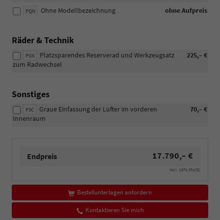
Ohne Modellbezeichnung
ohne Aufpreis
PQN
Räder & Technik
Platzsparendes Reserverad und Werkzeugsatz
225,– €
PG6
zum Radwechsel
Sonstiges
Graue Einfassung der Lüfter im vorderen
70,– €
P3C
Innenraum
17.790,– €
Endpreis
incl. 19% MwSt.
Bestellunterlagen anfordern
Kontaktieren Sie mich