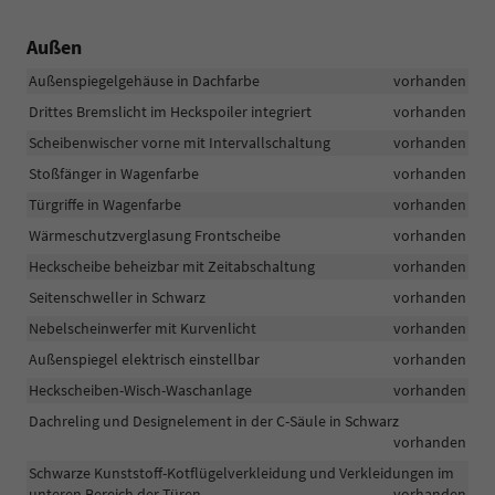
Außen
Außenspiegelgehäuse in Dachfarbe
vorhanden
Drittes Bremslicht im Heckspoiler integriert
vorhanden
Scheibenwischer vorne mit Intervallschaltung
vorhanden
Stoßfänger in Wagenfarbe
vorhanden
Türgriffe in Wagenfarbe
vorhanden
Wärmeschutzverglasung Frontscheibe
vorhanden
Heckscheibe beheizbar mit Zeitabschaltung
vorhanden
Seitenschweller in Schwarz
vorhanden
Nebelscheinwerfer mit Kurvenlicht
vorhanden
Außenspiegel elektrisch einstellbar
vorhanden
Heckscheiben-Wisch-Waschanlage
vorhanden
Dachreling und Designelement in der C-Säule in Schwarz
vorhanden
Schwarze Kunststoff-Kotflügelverkleidung und Verkleidungen im
unteren Bereich der Türen
vorhanden