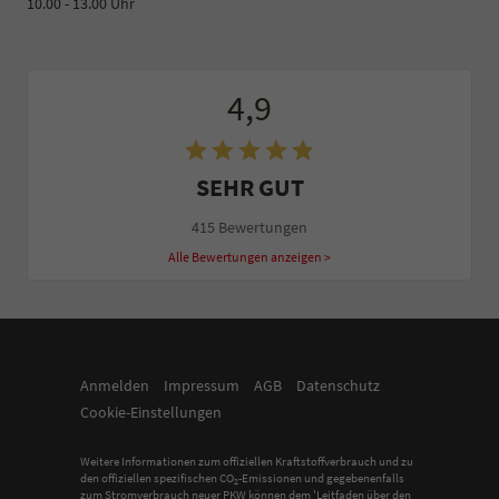
10.00 - 13.00 Uhr
4,9
SEHR GUT
415 Bewertungen
Alle Bewertungen anzeigen >
Anmelden
Impressum
AGB
Datenschutz
Cookie-Einstellungen
Weitere Informationen zum offiziellen Kraftstoffverbrauch und zu
den offiziellen spezifischen CO
-Emissionen und gegebenenfalls
2
zum Stromverbrauch neuer PKW können dem 'Leitfaden über den