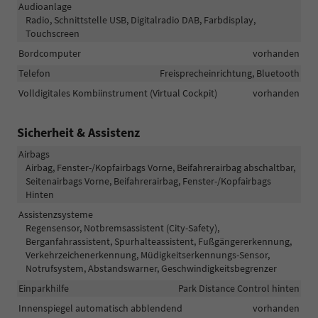
Audioanlage
Radio, Schnittstelle USB, Digitalradio DAB, Farbdisplay,
Touchscreen
Bordcomputer
vorhanden
Telefon
Freisprecheinrichtung, Bluetooth
Volldigitales Kombiinstrument (Virtual Cockpit)
vorhanden
Sicherheit & Assistenz
Airbags
Airbag, Fenster-/Kopfairbags Vorne, Beifahrerairbag abschaltbar,
Seitenairbags Vorne, Beifahrerairbag, Fenster-/Kopfairbags
Hinten
Assistenzsysteme
Regensensor, Notbremsassistent (City-Safety),
Berganfahrassistent, Spurhalteassistent, Fußgängererkennung,
Verkehrzeichenerkennung, Müdigkeitserkennungs-Sensor,
Notrufsystem, Abstandswarner, Geschwindigkeitsbegrenzer
Einparkhilfe
Park Distance Control hinten
Innenspiegel automatisch abblendend
vorhanden