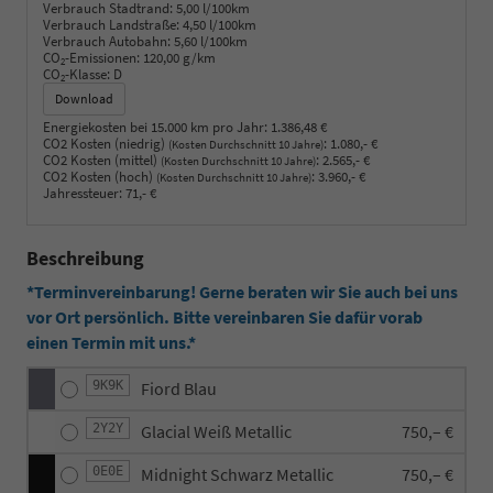
Verbrauch Stadtrand:
5,00 l/100km
Verbrauch Landstraße:
4,50 l/100km
Verbrauch Autobahn:
5,60 l/100km
CO
-Emissionen:
120,00 g/km
2
CO
-Klasse:
D
2
Download
Energiekosten bei 15.000 km pro Jahr:
1.386,48 €
CO2 Kosten (niedrig)
:
1.080,- €
(Kosten Durchschnitt 10 Jahre)
CO2 Kosten (mittel)
:
2.565,- €
(Kosten Durchschnitt 10 Jahre)
CO2 Kosten (hoch)
:
3.960,- €
(Kosten Durchschnitt 10 Jahre)
Jahressteuer:
71,- €
Beschreibung
*Terminvereinbarung! Gerne beraten wir Sie auch bei uns
vor Ort persönlich. Bitte vereinbaren Sie dafür vorab
einen Termin mit uns.*
9K9K
Fiord Blau
2Y2Y
Glacial Weiß Metallic
750,– €
0E0E
Midnight Schwarz Metallic
750,– €