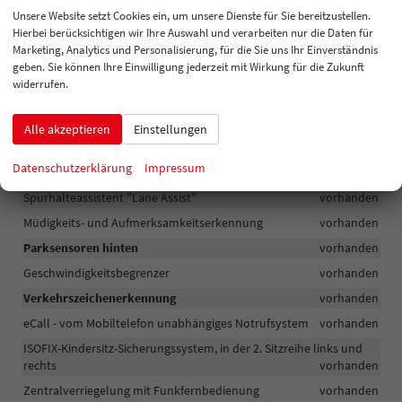
Unsere Website setzt Cookies ein, um unsere Dienste für Sie bereitzustellen.
Seitenairbag für Fahrer und Beifahrer
vorhanden
Hierbei berücksichtigen wir Ihre Auswahl und verarbeiten nur die Daten für
Dreipunkt-Automatikgurt vorne, mit Gurtstraffer, ohne
Marketing, Analytics und Personalisierung, für die Sie uns Ihr Einverständnis
Höheneinstellung
vorhanden
geben. Sie können Ihre Einwilligung jederzeit mit Wirkung für die Zukunft
widerrufen.
Warnton für nicht angelegten Sicherheitsgurt, vorne und hinten
vorhanden
Alle akzeptieren
Einstellungen
Berganfahrassistent (HHC)
vorhanden
Umfeldbeobachtungssystem "Front Assist" mit City-
Datenschutzerklärung
Impressum
Notbremsfunktion und Fußgängererkennung
vorhanden
Spurhalteassistent "Lane Assist"
vorhanden
Müdigkeits- und Aufmerksamkeitserkennung
vorhanden
Parksensoren hinten
vorhanden
Geschwindigkeitsbegrenzer
vorhanden
Verkehrszeichenerkennung
vorhanden
eCall - vom Mobiltelefon unabhängiges Notrufsystem
vorhanden
ISOFIX-Kindersitz-Sicherungssystem, in der 2. Sitzreihe links und
rechts
vorhanden
Zentralverriegelung mit Funkfernbedienung
vorhanden