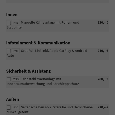
Innen
Manuelle Klimaanlage mit Pollen- und
930,– €
PH1
Staubfilter
Infotainment & Kommunikation
Seat Full Link inkl. Apple CarPlay & Android
210,– €
PML
Auto
Sicherheit & Assistenz
Diebstahl-Warnanlage mit
280,– €
WAS
Innenraumüberwachung und Abschleppschutz
Außen
Seitenscheiben ab 2. Sitzreihe und Heckscheibe
220,– €
PCO
dunkel getönt