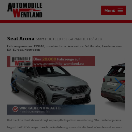
Menü
Seat Arona
Start PDC+LED+5J GARANTIE+16" ALU
Fahrzeugnummer
:
199840
, unverbindliche Lieferzeit: ca. 5-7 Monate , Landesversion:
EU - Europa,
Neuwagen
Bild dient zur Illustration und zeigt aufpreispflichtige Sonderausstattung. "Die Herstellergarantie
beginnt bei EU-Fahrzeugen bereits bei Auslieferung vom ausländischen Lieferanten und kann um