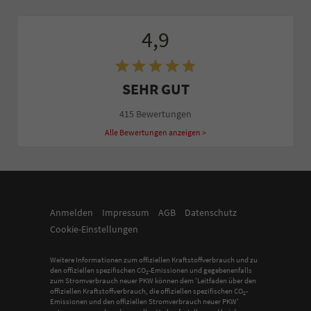
4,9
SEHR GUT
415 Bewertungen
Alle Bewertungen anzeigen >
Anmelden
Impressum
AGB
Datenschutz
Cookie-Einstellungen
Weitere Informationen zum offiziellen Kraftstoffverbrauch und zu
den offiziellen spezifischen CO
-Emissionen und gegebenenfalls
2
zum Stromverbrauch neuer PKW können dem 'Leitfaden über den
offiziellen Kraftstoffverbrauch, die offiziellen spezifischen CO
-
2
Emissionen und den offiziellen Stromverbrauch neuer PKW'