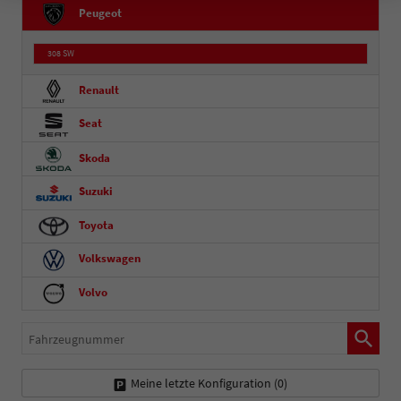
Peugeot
308 SW
Renault
Seat
Skoda
Suzuki
Toyota
Volkswagen
Volvo
Fahrzeugnummer
Meine letzte Konfiguration (
0
)