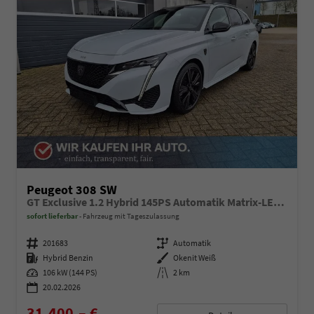
Peugeot 308 SW
GT Exclusive 1.2 Hybrid 145PS Automatik Matrix-LED elektr. PanoDach Heckklappe Sitzheizung Lenkradheizung Navi 10" HD-Touchscreen wireless Apple CarPlay + Android Auto FOCAL-System 2x Keyless ACC 4x Kamera PDC v+h 18"LM
sofort lieferbar
Fahrzeug mit Tageszulassung
Fahrzeugnummer
201683
Getriebe
Automatik
Kraftstoff
Hybrid Benzin
Außenfarbe
Okenit Weiß
Leistung
106 kW (144 PS)
Kilometerstand
2 km
20.02.2026
31.400,– €