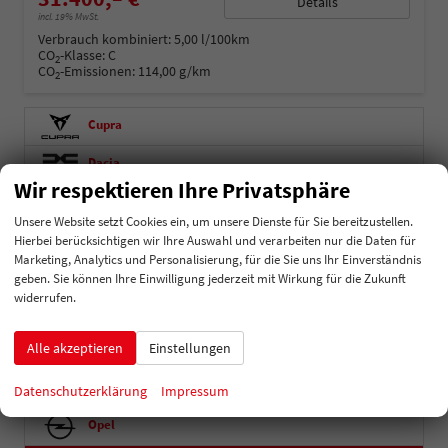
Details
incl. 19% MwSt.
Verbrauch kombiniert:
5,00 l/100km
CO
-Klasse:
C
2
CO
-Emissionen:
114,00 g/km
2
Cupra
Dacia
Wir respektieren Ihre Privatsphäre
Ford
Unsere Website setzt Cookies ein, um unsere Dienste für Sie bereitzustellen.
Hyundai
Hierbei berücksichtigen wir Ihre Auswahl und verarbeiten nur die Daten für
Marketing, Analytics und Personalisierung, für die Sie uns Ihr Einverständnis
Kia
geben. Sie können Ihre Einwilligung jederzeit mit Wirkung für die Zukunft
widerrufen.
Mercedes-Benz
Alle akzeptieren
Einstellungen
MG
Nissan
Datenschutzerklärung
Impressum
Opel