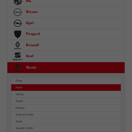
MG
Nissan
Opel
Peugeot
Renault
Seat
Skoda
Elroq
Fabia
Kamiq
Karoq
Kodiaq
Octavia Combi
Scala
Superb Combi