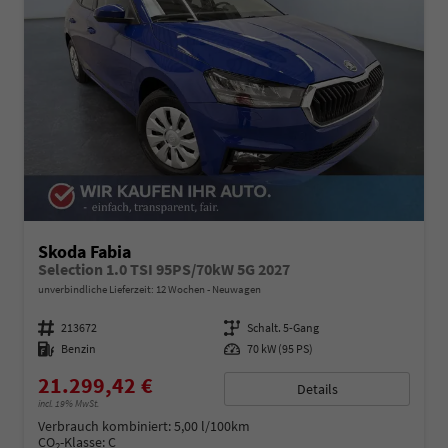
Skoda Fabia
Selection 1.0 TSI 95PS/70kW 5G 2027
unverbindliche Lieferzeit:
12 Wochen
Neuwagen
Fahrzeugnummer
213672
Getriebe
Schalt. 5-Gang
Kraftstoff
Benzin
Leistung
70 kW (95 PS)
21.299,42 €
Details
incl. 19% MwSt.
Verbrauch kombiniert:
5,00 l/100km
CO
-Klasse:
C
2