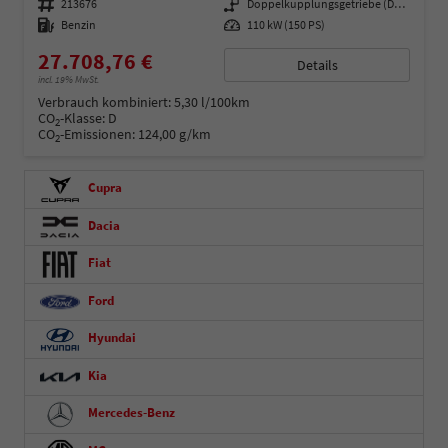
Fahrzeugnummer
213676
Getriebe
Doppelkupplungsgetriebe (DSG)
Kraftstoff
Benzin
Leistung
110 kW (150 PS)
27.708,76 €
Details
incl. 19% MwSt.
Verbrauch kombiniert:
5,30 l/100km
CO
-Klasse:
D
2
CO
-Emissionen:
124,00 g/km
2
Cupra
Dacia
Fiat
Ford
Hyundai
Kia
Mercedes-Benz