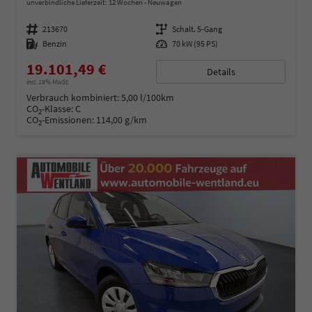
unverbindliche Lieferzeit:
12 Wochen
Neuwagen
Fahrzeugnummer
213670
Getriebe
Schalt. 5-Gang
Kraftstoff
Benzin
Leistung
70 kW (95 PS)
19.101,49 €
Details
incl. 19% MwSt.
Verbrauch kombiniert:
5,00 l/100km
CO
-Klasse:
C
2
CO
-Emissionen:
114,00 g/km
2