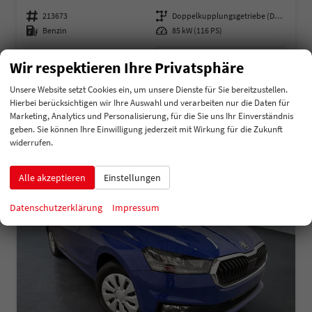
Fahrzeugnummer
213673
Getriebe
Doppelkupplungsgetriebe (DSG)
Kraftstoff
Benzin
Leistung
85 kW (116 PS)
22.929,72 €
Details
Wir respektieren Ihre Privatsphäre
incl. 19% MwSt.
Verbrauch kombiniert:
5,20 l/100km
Unsere Website setzt Cookies ein, um unsere Dienste für Sie bereitzustellen.
CO
-Klasse:
D
2
Hierbei berücksichtigen wir Ihre Auswahl und verarbeiten nur die Daten für
CO
-Emissionen:
119,00 g/km
2
Marketing, Analytics und Personalisierung, für die Sie uns Ihr Einverständnis
geben. Sie können Ihre Einwilligung jederzeit mit Wirkung für die Zukunft
widerrufen.
Alle akzeptieren
Einstellungen
Datenschutzerklärung
Impressum