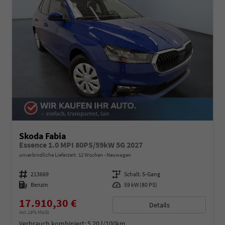
Skoda Fabia
Essence 1.0 MPI 80PS/59kW 5G 2027
unverbindliche Lieferzeit:
12 Wochen
Neuwagen
Fahrzeugnummer
213669
Getriebe
Schalt. 5-Gang
Kraftstoff
Benzin
Leistung
59 kW (80 PS)
17.910,30 €
Details
incl. 19% MwSt.
Verbrauch kombiniert:
5,20 l/100km