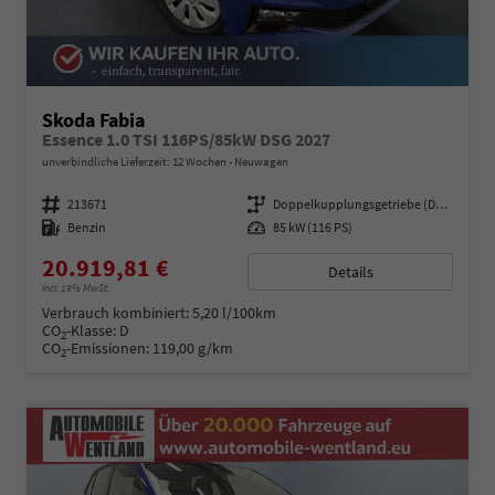
Skoda Fabia
Essence 1.0 TSI 116PS/85kW DSG 2027
unverbindliche Lieferzeit:
12 Wochen
Neuwagen
Fahrzeugnummer
213671
Getriebe
Doppelkupplungsgetriebe (DSG)
Kraftstoff
Benzin
Leistung
85 kW (116 PS)
20.919,81 €
Details
incl. 19% MwSt.
Verbrauch kombiniert:
5,20 l/100km
CO
-Klasse:
D
2
CO
-Emissionen:
119,00 g/km
2