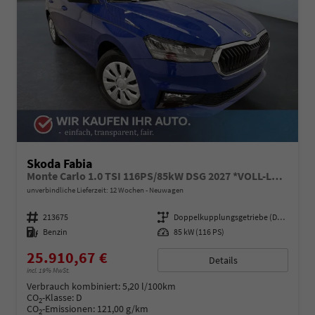
Skoda Fabia
Monte Carlo 1.0 TSI 116PS/85kW DSG 2027 *VOLL-LED+Sportsitze*
unverbindliche Lieferzeit:
12 Wochen
Neuwagen
Fahrzeugnummer
213675
Getriebe
Doppelkupplungsgetriebe (DSG)
Kraftstoff
Benzin
Leistung
85 kW (116 PS)
25.910,67 €
Details
incl. 19% MwSt.
Verbrauch kombiniert:
5,20 l/100km
CO
-Klasse:
D
2
CO
-Emissionen:
121,00 g/km
2