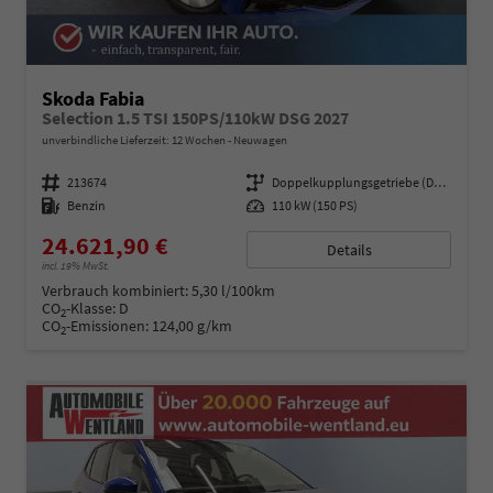
Skoda Fabia
Selection 1.5 TSI 150PS/110kW DSG 2027
unverbindliche Lieferzeit:
12 Wochen
Neuwagen
Fahrzeugnummer
213674
Getriebe
Doppelkupplungsgetriebe (DSG)
Kraftstoff
Benzin
Leistung
110 kW (150 PS)
24.621,90 €
Details
incl. 19% MwSt.
Verbrauch kombiniert:
5,30 l/100km
CO
-Klasse:
D
2
CO
-Emissionen:
124,00 g/km
2