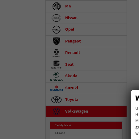
MG
Nissan
Opel
Peugeot
Renault
Seat
Skoda
Suzuki
W
Toyota
U
Volkswagen
H
M
Caddy Maxi
g
w
T-Cross