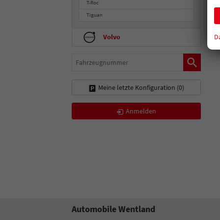
T-Roc
Tiguan
D
Volvo
Fahrzeugnummer
Meine letzte Konfiguration (
0
)
Anmelden
Automobile Wentland