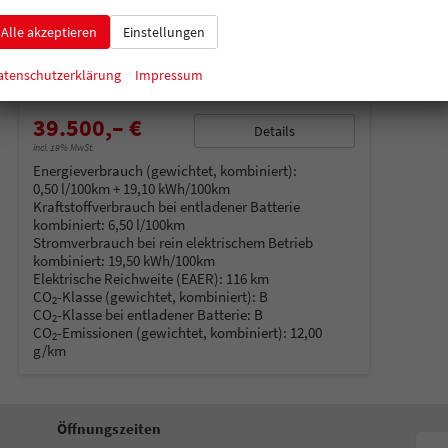
unverbindliche Lieferzeit:
14 Tage
Neuwagen
Alle akzeptieren
Einstellungen
Fahrzeugnummer
214559
Getriebe
Automatik
Kraftstoff
Hybrid Benzin
Außenfarbe
Deep Black
atenschutzerklärung
Impressum
Leistung
110 kW (150 PS)
Kilometerstand
15 km
39.500,– €
Details
incl. 19% MwSt.
Energieverbrauch (gewichtet, kombiniert):
0,50 l/100km + 19,10 kWh/100km
Kraftstoffverbrauch bei entladener Batterie
kombiniert:
6,50 l/100km
Stromverbrauch bei rein elektrischem Betrieb
kombiniert:
19,50 kWh/100km
Elektrische Reichweite (EAER):
116 km
CO
-Klasse (gewichtet, kombiniert):
B
2
CO
-Klasse bei entladener Batterie:
B
2
CO
-Emissionen (gewichtet, kombiniert):
12,00
2
g/km
Öffnungszeiten