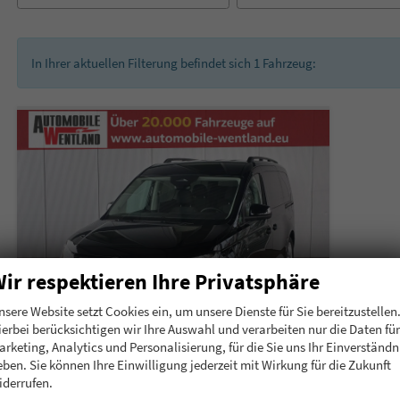
In Ihrer aktuellen Filterung befindet sich
1
Fahrzeug:
ir respektieren Ihre Privatsphäre
nsere Website setzt Cookies ein, um unsere Dienste für Sie bereitzustellen
ierbei berücksichtigen wir Ihre Auswahl und verarbeiten nur die Daten für
arketing, Analytics und Personalisierung, für die Sie uns Ihr Einverständn
eben. Sie können Ihre Einwilligung jederzeit mit Wirkung für die Zukunft
Volkswagen Caddy Maxi
iderrufen.
eHybrid 150 PS Plug-in-Hybrid Life 1.5 PHEV 7 Sitze DSG