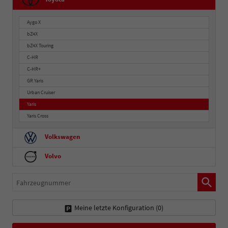
Aygo X
bZ4X
bZ4X Touring
C-HR
C-HR+
GR Yaris
Urban Cruiser
Yaris
Yaris Cross
Volkswagen
Volvo
Fahrzeugnummer
Meine letzte Konfiguration (
0
)