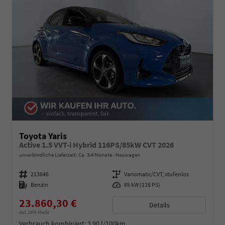
Toyota Yaris
Active 1.5 VVT-i Hybrid 116PS/85kW CVT 2026
unverbindliche Lieferzeit: Ca. 3-4 Monate
Neuwagen
Fahrzeugnummer
213646
Getriebe
Variomatic/CVT, stufenlos
Kraftstoff
Benzin
Leistung
85 kW (116 PS)
23.860,30 €
Details
incl. 19% MwSt.
Verbrauch kombiniert:
3,90 l/100km