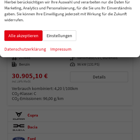
Hierbei berücksichtigen wir Ihre Auswahl und verarbeiten nur die Daten für
Marketing, Analytics und Personalisierung, für die Sie uns Ihr Einverständnis
geben. Sie können Ihre Einwilligung jederzeit mit Wirkung für die Zukunft
widerrufen.
Toyota Yaris
Alle akzeptieren
Einstellungen
GR Sport 1.5 VVT-i Hybrid 130PS/96kW CVT 2026
unverbindliche Lieferzeit: Ca. 3-4 Monate
Neuwagen
Datenschutzerklärung
Impressum
Fahrzeugnummer
213648
Getriebe
Variomatic/CVT, stufenlos
Kraftstoff
Benzin
Leistung
96 kW (131 PS)
30.905,10 €
Details
incl. 19% MwSt.
Verbrauch kombiniert:
4,20 l/100km
CO
-Klasse:
C
2
CO
-Emissionen:
96,00 g/km
2
Cupra
Dacia
Ford