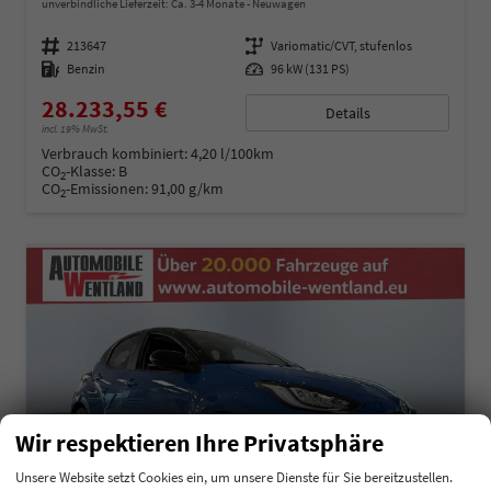
unverbindliche Lieferzeit: Ca. 3-4 Monate
Neuwagen
Fahrzeugnummer
213647
Getriebe
Variomatic/CVT, stufenlos
Kraftstoff
Benzin
Leistung
96 kW (131 PS)
28.233,55 €
Details
incl. 19% MwSt.
Verbrauch kombiniert:
4,20 l/100km
CO
-Klasse:
B
2
CO
-Emissionen:
91,00 g/km
2
Wir respektieren Ihre Privatsphäre
Unsere Website setzt Cookies ein, um unsere Dienste für Sie bereitzustellen.