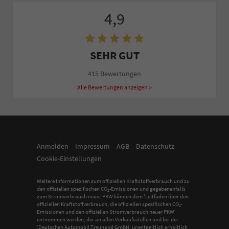
4,9
SEHR GUT
415 Bewertungen
Alle Bewertungen anzeigen >
Anmelden
Impressum
AGB
Datenschutz
Cookie-Einstellungen
Weitere Informationen zum offiziellen Kraftstoffverbrauch und zu
den offiziellen spezifischen CO
-Emissionen und gegebenenfalls
2
zum Stromverbrauch neuer PKW können dem 'Leitfaden über den
offiziellen Kraftstoffverbrauch, die offiziellen spezifischen CO
-
2
Emissionen und den offiziellen Stromverbrauch neuer PKW'
entnommen werden, der an allen Verkaufsstellen und bei der
'Deutschen Automobil Treuhand GmbH' unentgeltlich erhältlich