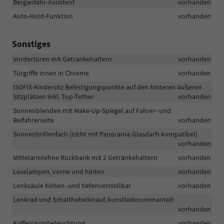
Berganfahr-Assistent
vorhanden
Auto-Hold-Funktion
vorhanden
Sonstiges
Vordertüren mit Getränkehaltern
vorhanden
Türgriffe innen in Chrome
vorhanden
ISOFIX-Kindersitz Befestigungspunkte auf den hinteren äußeren
Sitzplätzen inkl. Top-Tether
vorhanden
Sonnenblenden mit Make-Up-Spiegel auf Fahrer- und
Beifahrerseite
vorhanden
Sonnenbrillenfach (nicht mit Panorama-Glasdach kompatibel)
vorhanden
Mittelarmlehne Rückbank mit 2 Getränkehaltern
vorhanden
Leselampen, vorne und hinten
vorhanden
Lenksäule höhen- und tiefenverstellbar
vorhanden
Lenkrad und Schalthebelknauf, kunstlederummantelt
vorhanden
Kofferraumbeleuchtung
vorhanden