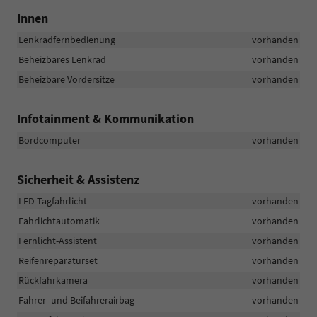
Innen
Lenkradfernbedienung
vorhanden
Beheizbares Lenkrad
vorhanden
Beheizbare Vordersitze
vorhanden
Infotainment & Kommunikation
Bordcomputer
vorhanden
Sicherheit & Assistenz
LED-Tagfahrlicht
vorhanden
Fahrlichtautomatik
vorhanden
Fernlicht-Assistent
vorhanden
Reifenreparaturset
vorhanden
Rückfahrkamera
vorhanden
Fahrer- und Beifahrerairbag
vorhanden