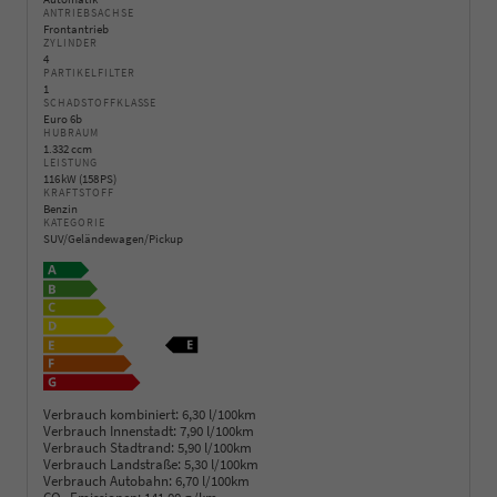
ANTRIEBSACHSE
Frontantrieb
ZYLINDER
4
PARTIKELFILTER
1
SCHADSTOFFKLASSE
Euro 6b
HUBRAUM
1.332 ccm
LEISTUNG
116 kW (158 PS)
KRAFTSTOFF
Benzin
KATEGORIE
SUV/Geländewagen/Pickup
Verbrauch kombiniert:
6,30 l/100km
Verbrauch Innenstadt:
7,90 l/100km
Verbrauch Stadtrand:
5,90 l/100km
Verbrauch Landstraße:
5,30 l/100km
Verbrauch Autobahn:
6,70 l/100km