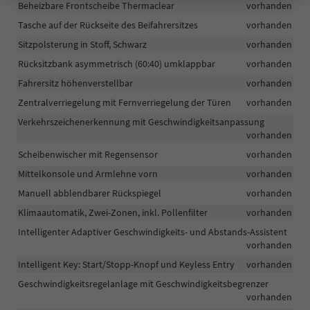
Beheizbare Frontscheibe Thermaclear
vorhanden
Tasche auf der Rückseite des Beifahrersitzes
vorhanden
Sitzpolsterung in Stoff, Schwarz
vorhanden
Rücksitzbank asymmetrisch (60:40) umklappbar
vorhanden
Fahrersitz höhenverstellbar
vorhanden
Zentralverriegelung mit Fernverriegelung der Türen
vorhanden
Verkehrszeichenerkennung mit Geschwindigkeitsanpassung
vorhanden
Scheibenwischer mit Regensensor
vorhanden
Mittelkonsole und Armlehne vorn
vorhanden
Manuell abblendbarer Rückspiegel
vorhanden
Klimaautomatik, Zwei-Zonen, inkl. Pollenfilter
vorhanden
Intelligenter Adaptiver Geschwindigkeits- und Abstands-Assistent
vorhanden
Intelligent Key: Start/Stopp-Knopf und Keyless Entry
vorhanden
Geschwindigkeitsregelanlage mit Geschwindigkeitsbegrenzer
vorhanden