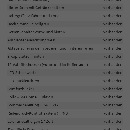
Hintertüren mit Getränkehaltern
vorhanden
Haltegriffe Beifahrer und Fond
vorhanden
Dachhimmel in hellgrau
vorhanden
Getränkehalter vorne und hinten
vorhanden
Ambientebeleuchtung weiß
vorhanden
Ablagefächer in den vorderen und hinteren Türen
vorhanden
3 Kopfstützen hinten
vorhanden
12-Volt-Steckdosen (vorne und im Kofferraum)
vorhanden
LED-Scheinwerfer
vorhanden
LED-Rückleuchten
vorhanden
Komfortblinker
vorhanden
Follow Me Home Funktion
vorhanden
Sommerbereifung 215/65 R17
vorhanden
Reifendruck-Kontrollsystem (TPMS)
vorhanden
Leichtmetallfelgen 17 Zoll
vorhanden
Türgriffe in Wagenfarbe
vorhanden