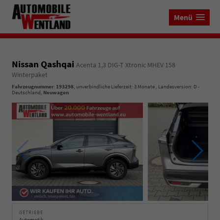
Menü
Nissan Qashqai
Acenta 1,3 DIG-T Xtronic MHEV 158
Winterpaket
Fahrzeugnummer
:
193298
, unverbindliche Lieferzeit:
3 Monate
, Landesversion: D -
Deutschland,
Neuwagen
GETRIEBE
Automatik