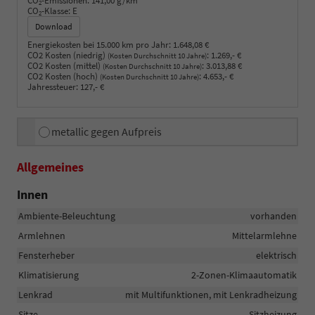
CO
-Emissionen:
141,00 g/km
2
CO
-Klasse:
E
2
Download
Energiekosten bei 15.000 km pro Jahr:
1.648,08 €
CO2 Kosten (niedrig)
:
1.269,- €
(Kosten Durchschnitt 10 Jahre)
CO2 Kosten (mittel)
:
3.013,88 €
(Kosten Durchschnitt 10 Jahre)
CO2 Kosten (hoch)
:
4.653,- €
(Kosten Durchschnitt 10 Jahre)
Jahressteuer:
127,- €
metallic gegen Aufpreis
Allgemeines
Innen
Ambiente-Beleuchtung
vorhanden
Armlehnen
Mittelarmlehne
Fensterheber
elektrisch
Klimatisierung
2-Zonen-Klimaautomatik
Lenkrad
mit Multifunktionen, mit Lenkradheizung
Sitze
Sitzheizung