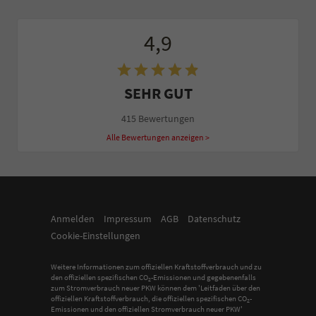
4,9
SEHR GUT
415 Bewertungen
Alle Bewertungen anzeigen >
Anmelden
Impressum
AGB
Datenschutz
Cookie-Einstellungen
Weitere Informationen zum offiziellen Kraftstoffverbrauch und zu
den offiziellen spezifischen CO
-Emissionen und gegebenenfalls
2
zum Stromverbrauch neuer PKW können dem 'Leitfaden über den
offiziellen Kraftstoffverbrauch, die offiziellen spezifischen CO
-
2
Emissionen und den offiziellen Stromverbrauch neuer PKW'