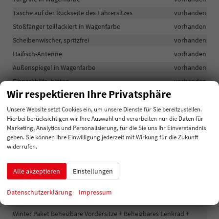
Tasche auf der Rückseite des Fahrersitzes
vorhanden
Stoßfänger teillackiert in Wagenfarbe
vorhanden
Scheibenwischer, spritzfrei
vorhanden
Haifisch-Antenne
vorhanden
Außenspiegel in Wagenfarbe
vorhanden
Einparkhilfe, hinten
vorhanden
Wir respektieren Ihre Privatsphäre
Deckelloser Tankverschluss (push/pull)
vorhanden
Alle Bilder sind Bestellbeispiele
vorhanden
Unsere Website setzt Cookies ein, um unsere Dienste für Sie bereitzustellen.
Hierbei berücksichtigen wir Ihre Auswahl und verarbeiten nur die Daten für
Kombi-Instrument mit 7 Zoll Farbdisplay
vorhanden
Marketing, Analytics und Personalisierung, für die Sie uns Ihr Einverständnis
Digitalradio (DAB)
vorhanden
geben. Sie können Ihre Einwilligung jederzeit mit Wirkung für die Zukunft
widerrufen.
Bluetooth-Schnittstelle für Mobiltelefone und Audio-Streaming
vorhanden
Alle akzeptieren
Einstellungen
2 x USB-Eingang (Typ C) in der Mittelkonsole
vorhanden
6 Lautsprecher
vorhanden
Datenschutzerklärung
Impressum
Apple CarPlay und Android Auto
vorhanden
Winter Paket Beheizbare Vordersitze + Beheizbares Lenkrad +