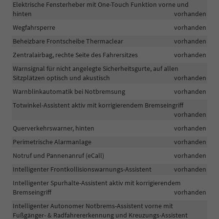
Elektrische Fensterheber mit One-Touch Funktion vorne und
hinten
vorhanden
Wegfahrsperre
vorhanden
Beheizbare Frontscheibe Thermaclear
vorhanden
Zentralairbag, rechte Seite des Fahrersitzes
vorhanden
Warnsignal für nicht angelegte Sicherheitsgurte, auf allen
Sitzplätzen optisch und akustisch
vorhanden
Warnblinkautomatik bei Notbremsung
vorhanden
Totwinkel-Assistent aktiv mit korrigierendem Bremseingriff
vorhanden
Querverkehrswarner, hinten
vorhanden
Perimetrische Alarmanlage
vorhanden
Notruf und Pannenanruf (eCall)
vorhanden
Intelligenter Frontkollisionswarnungs-Assistent
vorhanden
Intelligenter Spurhalte-Assistent aktiv mit korrigierendem
Bremseingriff
vorhanden
Intelligenter Autonomer Notbrems-Assistent vorne mit
Fußgänger- & Radfahrererkennung und Kreuzungs-Assistent