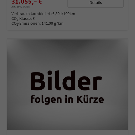
31.055,– €
Details
incl. 19% MwSt.
Verbrauch kombiniert:
6,30 l/100km
CO
-Klasse:
E
2
CO
-Emissionen:
141,00 g/km
2