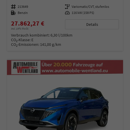
Fahrzeugnummer
213649
Getriebe
Variomatic/CVT, stufenlos
Kraftstoff
Benzin
Leistung
116 kW (158 PS)
27.862,27 €
Details
incl. 19% MwSt.
Verbrauch kombiniert:
6,30 l/100km
CO
-Klasse:
E
2
CO
-Emissionen:
141,00 g/km
2