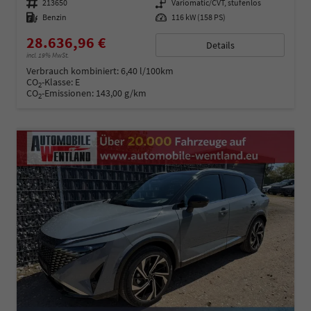
Fahrzeugnummer
213650
Getriebe
Variomatic/CVT, stufenlos
Kraftstoff
Benzin
Leistung
116 kW (158 PS)
28.636,96 €
Details
incl. 19% MwSt.
Verbrauch kombiniert:
6,40 l/100km
CO
-Klasse:
E
2
CO
-Emissionen:
143,00 g/km
2