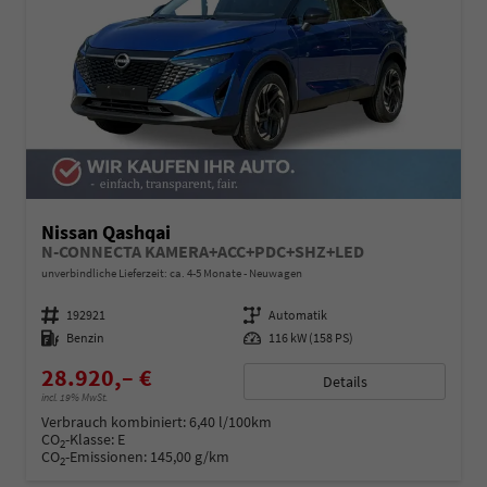
Nissan Qashqai
N-CONNECTA KAMERA+ACC+PDC+SHZ+LED
unverbindliche Lieferzeit: ca. 4-5 Monate
Neuwagen
Fahrzeugnummer
192921
Getriebe
Automatik
Kraftstoff
Benzin
Leistung
116 kW (158 PS)
28.920,– €
Details
incl. 19% MwSt.
Verbrauch kombiniert:
6,40 l/100km
CO
-Klasse:
E
2
CO
-Emissionen:
145,00 g/km
2