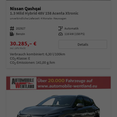
Nissan Qashqai
1.3 Mild Hybrid 48V 158 Acenta Xtronic
unverbindliche Lieferzeit:
4 Monate
Neuwagen
Fahrzeugnummer
202927
Getriebe
Automatik
Kraftstoff
Benzin
Leistung
116 kW (158 PS)
30.285,– €
Details
incl. 19% MwSt.
Verbrauch kombiniert:
6,30 l/100km
CO
-Klasse:
E
2
CO
-Emissionen:
141,00 g/km
2