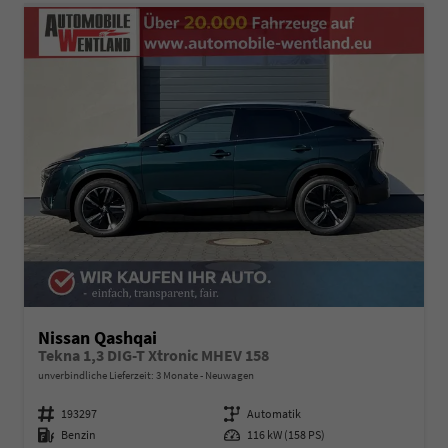
Nissan Qashqai
Tekna 1,3 DIG-T Xtronic MHEV 158
unverbindliche Lieferzeit:
3 Monate
Neuwagen
Fahrzeugnummer
193297
Getriebe
Automatik
Kraftstoff
Benzin
Leistung
116 kW (158 PS)