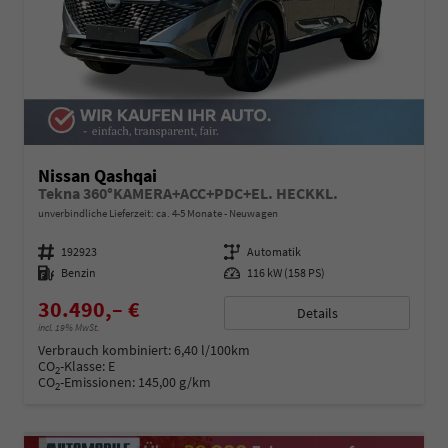
Nissan Qashqai
Tekna 360°KAMERA+ACC+PDC+EL. HECKKL.
unverbindliche Lieferzeit: ca. 4-5 Monate
Neuwagen
Fahrzeugnummer
192923
Getriebe
Automatik
Kraftstoff
Benzin
Leistung
116 kW (158 PS)
30.490,– €
Details
incl. 19% MwSt.
Verbrauch kombiniert:
6,40 l/100km
CO
-Klasse:
E
2
CO
-Emissionen:
145,00 g/km
2