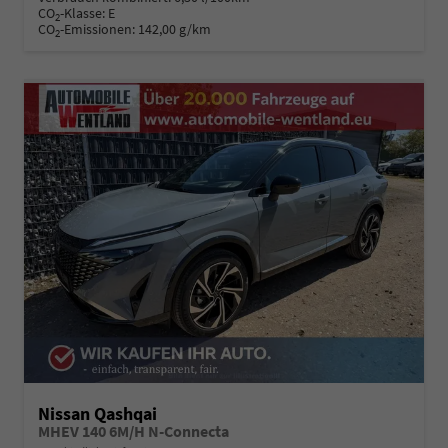
CO
-Klasse:
E
2
CO
-Emissionen:
142,00 g/km
2
Nissan Qashqai
MHEV 140 6M/H N-Connecta