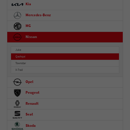
Kia
Mercedes-Benz
MG
Nissan
Juke
Qashqai
Townstar
X-Trail
Opel
Peugeot
Renault
Seat
Skoda