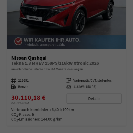
Nissan Qashqai
Tekna 1.3 MHEV 158PS/116kW Xtronic 2026
unverbindliche Lieferzeit: Ca. 3-4 Monate
Neuwagen
Fahrzeugnummer
213651
Getriebe
Variomatic/CVT, stufenlos
Kraftstoff
Benzin
Leistung
116 kW (158 PS)
30.110,18 €
Details
incl. 19% MwSt.
Verbrauch kombiniert:
6,40 l/100km
CO
-Klasse:
E
2
CO
-Emissionen:
144,00 g/km
2