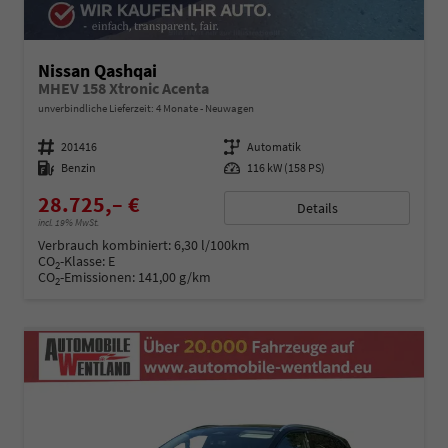
Nissan Qashqai
MHEV 158 Xtronic Acenta
unverbindliche Lieferzeit:
4 Monate
Neuwagen
Fahrzeugnummer
201416
Getriebe
Automatik
Kraftstoff
Benzin
Leistung
116 kW (158 PS)
28.725,– €
Details
incl. 19% MwSt.
Verbrauch kombiniert:
6,30 l/100km
CO
-Klasse:
E
2
CO
-Emissionen:
141,00 g/km
2