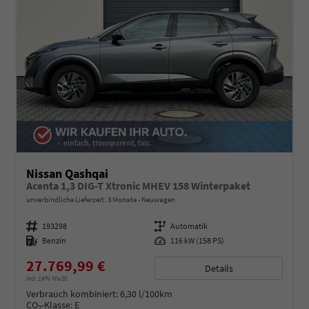
Nissan Qashqai
Acenta 1,3 DIG-T Xtronic MHEV 158 Winterpaket
unverbindliche Lieferzeit:
3 Monate
Neuwagen
Fahrzeugnummer
193298
Getriebe
Automatik
Kraftstoff
Benzin
Leistung
116 kW (158 PS)
27.769,99 €
Details
incl. 19% MwSt.
Verbrauch kombiniert:
6,30 l/100km
CO
-Klasse:
E
2