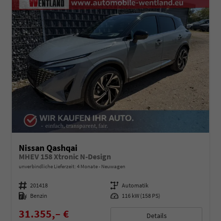
Nissan Qashqai
MHEV 158 Xtronic N-Design
unverbindliche Lieferzeit:
4 Monate
Neuwagen
Fahrzeugnummer
201418
Getriebe
Automatik
Kraftstoff
Benzin
Leistung
116 kW (158 PS)
31.355,– €
Details