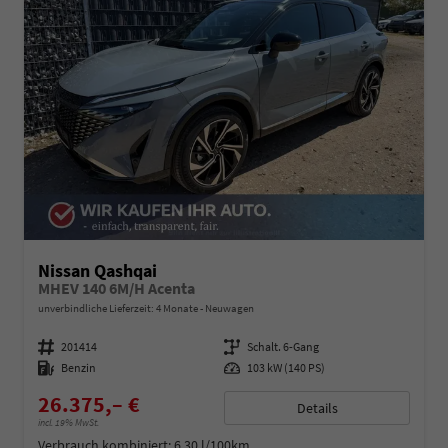
Nissan Qashqai
MHEV 140 6M/H Acenta
unverbindliche Lieferzeit:
4 Monate
Neuwagen
Fahrzeugnummer
201414
Getriebe
Schalt. 6-Gang
Kraftstoff
Benzin
Leistung
103 kW (140 PS)
26.375,– €
Details
incl. 19% MwSt.
Verbrauch kombiniert:
6,30 l/100km