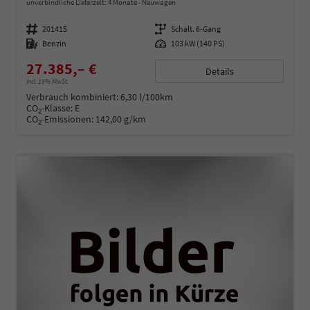
unverbindliche Lieferzeit:
4 Monate
Neuwagen
Fahrzeugnummer
201415
Getriebe
Schalt. 6-Gang
Kraftstoff
Benzin
Leistung
103 kW (140 PS)
27.385,– €
Details
incl. 19% MwSt.
Verbrauch kombiniert:
6,30 l/100km
CO
-Klasse:
E
2
CO
-Emissionen:
142,00 g/km
2