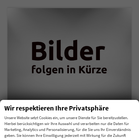
Wir respektieren Ihre Privatsphäre
Nissan Qashqai
1.3 Mild Hybrid 48V 140 N-Connecta
Unsere Website setzt Cookies ein, um unsere Dienste für Sie bereitzustellen.
unverbindliche Lieferzeit:
4 Monate
Neuwagen
Hierbei berücksichtigen wir Ihre Auswahl und verarbeiten nur die Daten für
Marketing, Analytics und Personalisierung, für die Sie uns Ihr Einverständnis
Fahrzeugnummer
202925
Getriebe
Schalt. 6-Gang
geben. Sie können Ihre Einwilligung jederzeit mit Wirkung für die Zukunft