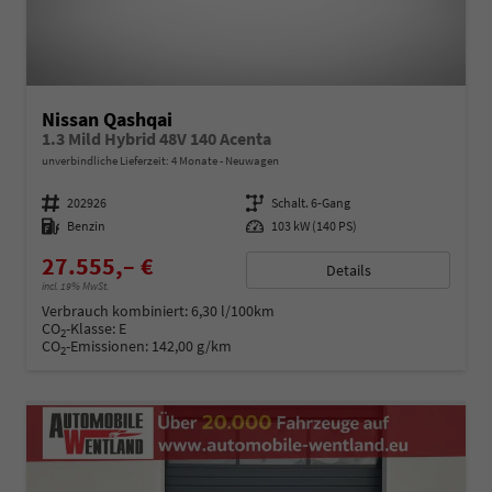
Nissan Qashqai
1.3 Mild Hybrid 48V 140 Acenta
unverbindliche Lieferzeit:
4 Monate
Neuwagen
Fahrzeugnummer
202926
Getriebe
Schalt. 6-Gang
Kraftstoff
Benzin
Leistung
103 kW (140 PS)
27.555,– €
Details
incl. 19% MwSt.
Verbrauch kombiniert:
6,30 l/100km
CO
-Klasse:
E
2
CO
-Emissionen:
142,00 g/km
2