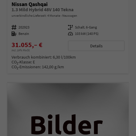
Nissan Qashqai
1.3 Mild Hybrid 48V 140 Tekna
unverbindliche Lieferzeit:
4 Monate
Neuwagen
Fahrzeugnummer
202923
Getriebe
Schalt. 6-Gang
Kraftstoff
Benzin
Leistung
103 kW (140 PS)
31.055,– €
Details
incl. 19% MwSt.
Verbrauch kombiniert:
6,30 l/100km
CO
-Klasse:
E
2
CO
-Emissionen:
142,00 g/km
2