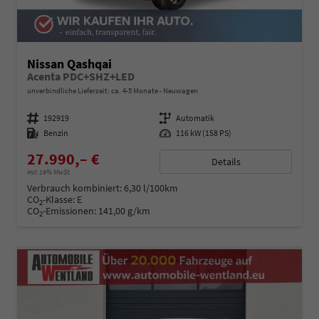
Nissan Qashqai
Acenta PDC+SHZ+LED
unverbindliche Lieferzeit: ca. 4-5 Monate
Neuwagen
Fahrzeugnummer
192919
Getriebe
Automatik
Kraftstoff
Benzin
Leistung
116 kW (158 PS)
27.990,– €
Details
incl. 19% MwSt.
Verbrauch kombiniert:
6,30 l/100km
CO
-Klasse:
E
2
CO
-Emissionen:
141,00 g/km
2