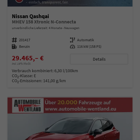
Nissan Qashqai
MHEV 158 Xtronic N-Connecta
unverbindliche Lieferzeit:
4 Monate
Neuwagen
Fahrzeugnummer
201417
Getriebe
Automatik
Kraftstoff
Benzin
Leistung
116 kW (158 PS)
29.465,– €
Details
incl. 19% MwSt.
Verbrauch kombiniert:
6,30 l/100km
CO
-Klasse:
E
2
CO
-Emissionen:
141,00 g/km
2