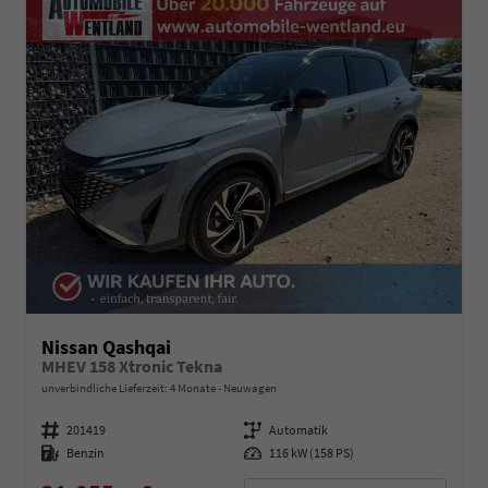
Nissan Qashqai
MHEV 158 Xtronic Tekna
unverbindliche Lieferzeit:
4 Monate
Neuwagen
Fahrzeugnummer
201419
Getriebe
Automatik
Kraftstoff
Benzin
Leistung
116 kW (158 PS)