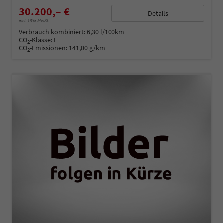
30.200,– €
Details
incl. 19% MwSt.
Verbrauch kombiniert:
6,30 l/100km
CO
-Klasse:
E
2
CO
-Emissionen:
141,00 g/km
2