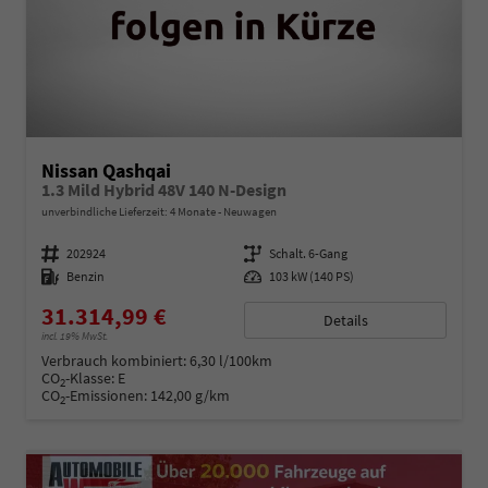
Nissan Qashqai
1.3 Mild Hybrid 48V 140 N-Design
unverbindliche Lieferzeit:
4 Monate
Neuwagen
Fahrzeugnummer
202924
Getriebe
Schalt. 6-Gang
Kraftstoff
Benzin
Leistung
103 kW (140 PS)
31.314,99 €
Details
incl. 19% MwSt.
Verbrauch kombiniert:
6,30 l/100km
CO
-Klasse:
E
2
CO
-Emissionen:
142,00 g/km
2