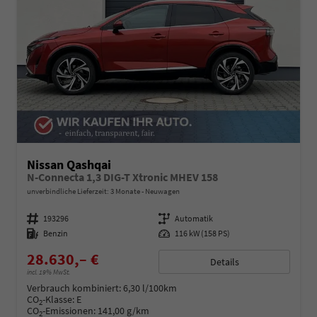
Nissan Qashqai
N-Connecta 1,3 DIG-T Xtronic MHEV 158
unverbindliche Lieferzeit:
3 Monate
Neuwagen
Fahrzeugnummer
193296
Getriebe
Automatik
Kraftstoff
Benzin
Leistung
116 kW (158 PS)
28.630,– €
Details
incl. 19% MwSt.
Verbrauch kombiniert:
6,30 l/100km
CO
-Klasse:
E
2
CO
-Emissionen:
141,00 g/km
2