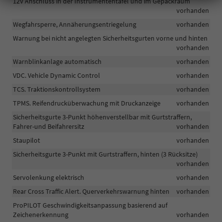
12V Anschluss in der Instrumententafel und im Gepäckraum
vorhanden
Wegfahrsperre, Annäherungsentriegelung
vorhanden
Warnung bei nicht angelegten Sicherheitsgurten vorne und hinten
vorhanden
Warnblinkanlage automatisch
vorhanden
VDC. Vehicle Dynamic Control
vorhanden
TCS. Traktionskontrollsystem
vorhanden
TPMS. Reifendrucküberwachung mit Druckanzeige
vorhanden
Sicherheitsgurte 3-Punkt höhenverstellbar mit Gurtstraffern,
Fahrer-und Beifahrersitz
vorhanden
Staupilot
vorhanden
Sicherheitsgurte 3-Punkt mit Gurtstraffern, hinten (3 Rücksitze)
vorhanden
Servolenkung elektrisch
vorhanden
Rear Cross Traffic Alert. Querverkehrswarnung hinten
vorhanden
ProPILOT Geschwindigkeitsanpassung basierend auf
Zeichenerkennung
vorhanden