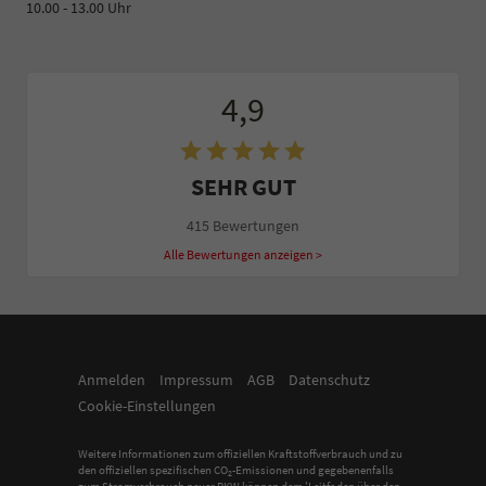
10.00 - 13.00 Uhr
4,9
SEHR GUT
415 Bewertungen
Alle Bewertungen anzeigen >
Anmelden
Impressum
AGB
Datenschutz
Cookie-Einstellungen
Weitere Informationen zum offiziellen Kraftstoffverbrauch und zu
den offiziellen spezifischen CO
-Emissionen und gegebenenfalls
2