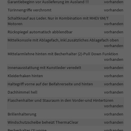
Garantiebeginn vor Auslieferung im Ausland !!!
vorhanden
Türinnengriffe verchromt
vorhanden
Schaltknauf aus Leder. Nur in Kombination mit MHEV 6M/T
Motoren
vorhanden
Rückspiegel automatisch abblendbar
vorhanden
Mittelkonsole mit Ablagefach, inkl.zusätzliches Ablagefach oben
vorhanden
Mittelarmlehne hinten mit Becherhalter (2)-Pull Down Funktion
vorhanden
Innenausstattung mit Kunstleder veredelt
vorhanden
Kleiderhaken hinten
vorhanden
Haltegriff vorne auf der Beifahrerseite und hinten
vorhanden
Dachhimmel hell
vorhanden
Flaschenhalter und Stauraum in den Vorder-und Hintertüren
vorhanden
Brillenhalterung
vorhanden
Windschutzscheibe beheizt ThermaClear
vorhanden
Becherhalter (2) vorne
vorhanden