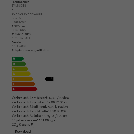
Frontantrieb
ZYLINDER
4
SCHADSTOFFKLASSE
Euro 6d
HUBRAUM
1.332 ccm
LEISTUNG
116 kW (158 PS)
KRAFTSTOFF
Benzin
KATEGORIE
SUV/Geländewagen/Pickup
Verbrauch kombiniert:
6,30 l/100km
Verbrauch Innenstadt:
7,90 l/100km
Verbrauch Stadtrand:
5,90 l/100km
Verbrauch Landstraße:
5,30 l/100km
Verbrauch Autobahn:
6,70 l/100km
CO
-Emissionen:
141,00 g/km
2
CO
-Klasse:
E
2
Download