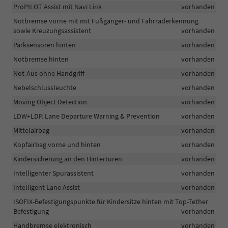
ProPILOT Assist mit Navi Link
vorhanden
Notbremse vorne mit mit Fußgänger- und Fahrraderkennung
sowie Kreuzungsassistent
vorhanden
Parksensoren hinten
vorhanden
Notbremse hinten
vorhanden
Not-Aus ohne Handgriff
vorhanden
Nebelschlussleuchte
vorhanden
Moving Object Detection
vorhanden
LDW+LDP. Lane Departure Warning & Prevention
vorhanden
Mittelairbag
vorhanden
Kopfairbag vorne und hinten
vorhanden
Kindersicherung an den Hintertüren
vorhanden
Intelligenter Spurassistent
vorhanden
Intelligent Lane Assist
vorhanden
ISOFIX-Befestigungspunkte für Kindersitze hinten mit Top-Tether
Befestigung
vorhanden
Handbremse elektronisch
vorhanden