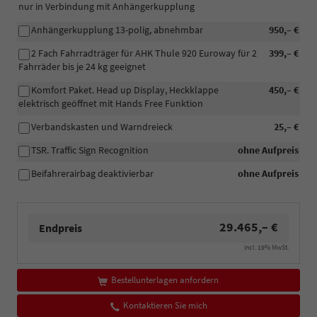
nur in Verbindung mit Anhängerkupplung
Anhängerkupplung 13-polig, abnehmbar
950,– €
2 Fach Fahrradträger für AHK Thule 920 Euroway für 2
399,– €
Fahrräder bis je 24 kg geeignet
Komfort Paket. Head up Display, Heckklappe
450,– €
elektrisch geöffnet mit Hands Free Funktion
Verbandskasten und Warndreieck
25,– €
TSR. Traffic Sign Recognition
ohne Aufpreis
Beifahrerairbag deaktivierbar
ohne Aufpreis
29.465,– €
Endpreis
incl. 19% MwSt.
Bestellunterlagen anfordern
Kontaktieren Sie mich