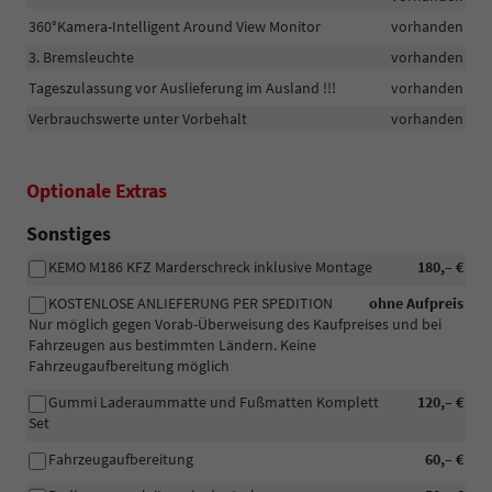
360°Kamera-Intelligent Around View Monitor
vorhanden
3. Bremsleuchte
vorhanden
Tageszulassung vor Auslieferung im Ausland !!!
vorhanden
Verbrauchswerte unter Vorbehalt
vorhanden
Optionale Extras
Sonstiges
KEMO M186 KFZ Marderschreck inklusive Montage
180,– €
KOSTENLOSE ANLIEFERUNG PER SPEDITION
ohne Aufpreis
Nur möglich gegen Vorab-Überweisung des Kaufpreises und bei
Fahrzeugen aus bestimmten Ländern. Keine
Fahrzeugaufbereitung möglich
Gummi Laderaummatte und Fußmatten Komplett
120,– €
Set
Fahrzeugaufbereitung
60,– €