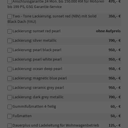
Anschlussgarantie 24 Mon. bis 150.000 KM für Motoren
470,– €
bis 199 PS, GSG Garantie-Service
Two - Tone Lackierung. sunset red (NBV) mit Solid
350,– €
Black Dach (YAU)
Lackierung: sunset red pearl
ohne Aufpreis
Lackierung: silver metallic
700,– €
Lackierung: pearl black pearl
950,– €
Lackierung: pearl white pearl
950,– €
Lackierung: ocean deep pearl
950,– €
Lackierung: magnetic blue pearl
950,– €
Lackierung: ceramic grey pearl
950,– €
Lackierung: dark grey metallic
700,– €
Gummifußmatten 4-Teilig
60,– €
Fußmatten
50,– €
Dauerplus und Ladeleitung für Wohnwagenbetrieb
125,– €