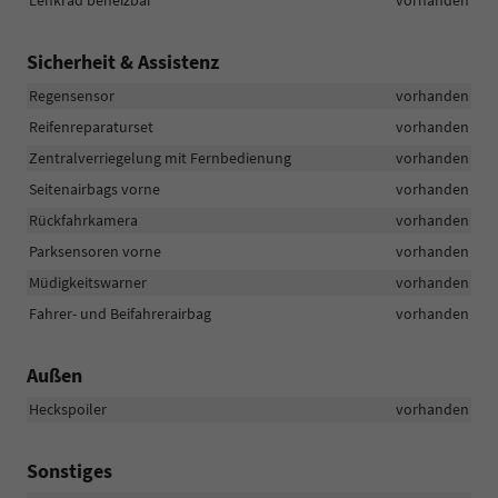
Lenkrad beheizbar
vorhanden
Sicherheit & Assistenz
Regensensor
vorhanden
Reifenreparaturset
vorhanden
Zentralverriegelung mit Fernbedienung
vorhanden
Seitenairbags vorne
vorhanden
Rückfahrkamera
vorhanden
Parksensoren vorne
vorhanden
Müdigkeitswarner
vorhanden
Fahrer- und Beifahrerairbag
vorhanden
Außen
Heckspoiler
vorhanden
Sonstiges