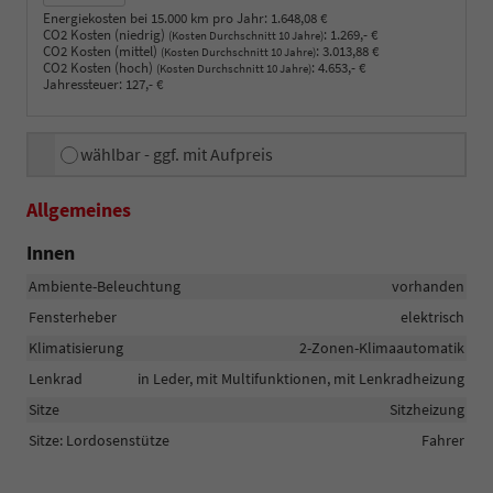
Energiekosten bei 15.000 km pro Jahr:
1.648,08 €
CO2 Kosten (niedrig)
:
1.269,- €
(Kosten Durchschnitt 10 Jahre)
CO2 Kosten (mittel)
:
3.013,88 €
(Kosten Durchschnitt 10 Jahre)
CO2 Kosten (hoch)
:
4.653,- €
(Kosten Durchschnitt 10 Jahre)
Jahressteuer:
127,- €
wählbar - ggf. mit Aufpreis
Allgemeines
Innen
Ambiente-Beleuchtung
vorhanden
Fensterheber
elektrisch
Klimatisierung
2-Zonen-Klimaautomatik
Lenkrad
in Leder, mit Multifunktionen, mit Lenkradheizung
Sitze
Sitzheizung
Sitze: Lordosenstütze
Fahrer