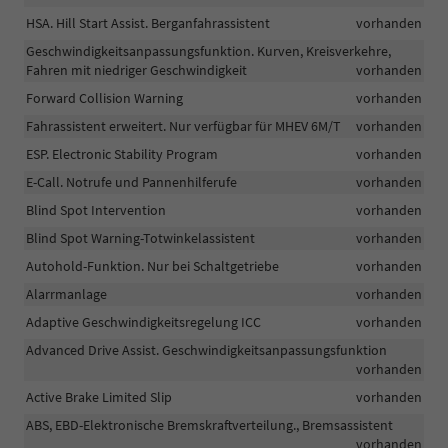
HSA. Hill Start Assist. Berganfahrassistent
vorhanden
Geschwindigkeitsanpassungsfunktion. Kurven, Kreisverkehre,
Fahren mit niedriger Geschwindigkeit
vorhanden
Forward Collision Warning
vorhanden
Fahrassistent erweitert. Nur verfügbar für MHEV 6M/T
vorhanden
ESP. Electronic Stability Program
vorhanden
E-Call. Notrufe und Pannenhilferufe
vorhanden
Blind Spot Intervention
vorhanden
Blind Spot Warning-Totwinkelassistent
vorhanden
Autohold-Funktion. Nur bei Schaltgetriebe
vorhanden
Alarrmanlage
vorhanden
Adaptive Geschwindigkeitsregelung ICC
vorhanden
Advanced Drive Assist. Geschwindigkeitsanpassungsfunktion
vorhanden
Active Brake Limited Slip
vorhanden
ABS, EBD-Elektronische Bremskraftverteilung., Bremsassistent
vorhanden