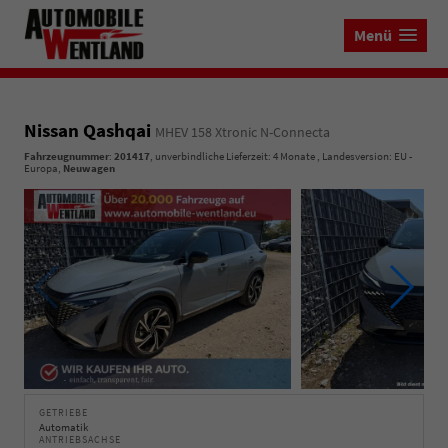
Menü
Nissan Qashqai
MHEV 158 Xtronic N-Connecta
Fahrzeugnummer
:
201417
, unverbindliche Lieferzeit:
4 Monate
, Landesversion: EU -
Europa,
Neuwagen
GETRIEBE
Automatik
ANTRIEBSACHSE