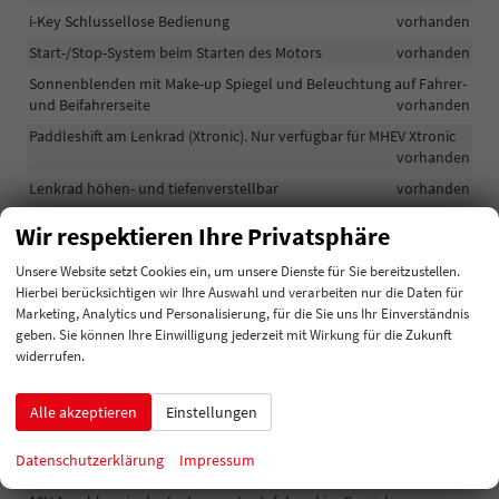
i-Key Schlussellose Bedienung
vorhanden
Start-/Stop-System beim Starten des Motors
vorhanden
Sonnenblenden mit Make-up Spiegel und Beleuchtung auf Fahrer-
und Beifahrerseite
vorhanden
Paddleshift am Lenkrad (Xtronic). Nur verfügbar für MHEV Xtronic
vorhanden
Lenkrad höhen- und tiefenverstellbar
vorhanden
Multifunktionslenkrad. Audiosystem,Telefon,
Wir respektieren Ihre Privatsphäre
Tempomat,Geschwindigkeitsbegrenzer
vorhanden
Unsere Website setzt Cookies ein, um unsere Dienste für Sie bereitzustellen.
Klimaautomatik 2-Zonen
vorhanden
Hierbei berücksichtigen wir Ihre Auswahl und verarbeiten nur die Daten für
Kofferraumbeleuchtung
vorhanden
Marketing, Analytics und Personalisierung, für die Sie uns Ihr Einverständnis
Fensterheber vorn und hinten elektrisch bedienbar mit One Touch
geben. Sie können Ihre Einwilligung jederzeit mit Wirkung für die Zukunft
Funktion und ferngesteuertem Öffnen/Schließen
vorhanden
widerrufen.
Fahreinstellungen. Sport,Normal,Eco
vorhanden
Alle akzeptieren
Einstellungen
Fahrzeugentriegelung mit Berührungssensor im Türgriff
vorhanden
Datenschutzerklärung
Impressum
Ambientebeleuchtung, Teilabdeckung (RGB Licht)
vorhanden