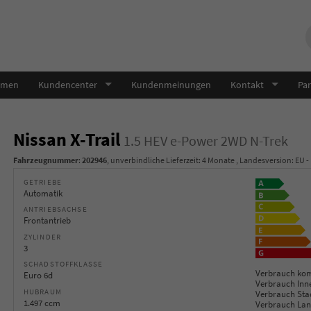
hmen
Kundencenter
Kundenmeinungen
Kontakt
Par
Nissan X-Trail
1.5 HEV e-Power 2WD N-Trek
Fahrzeugnummer
:
202946
, unverbindliche Lieferzeit:
4 Monate
, Landesversion: EU -
GETRIEBE
Automatik
ANTRIEBSACHSE
Frontantrieb
ZYLINDER
3
SCHADSTOFFKLASSE
Verbrauch kom
Euro 6d
Verbrauch Inn
HUBRAUM
Verbrauch Sta
1.497 ccm
Verbrauch Lan