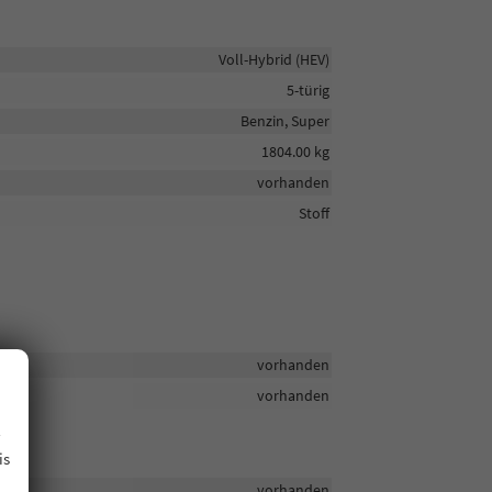
Voll-Hybrid (HEV)
5-türig
Benzin, Super
1804.00 kg
vorhanden
Stoff
vorhanden
vorhanden
.
is
vorhanden