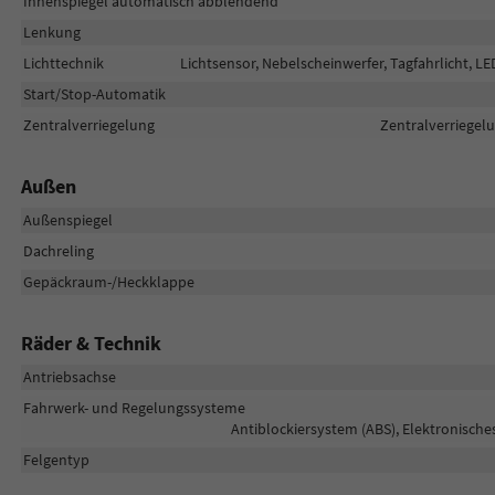
Innenspiegel automatisch abblendend
Lenkung
Lichttechnik
Lichtsensor, Nebelscheinwerfer, Tagfahrlicht, LE
Start/Stop-Automatik
Zentralverriegelung
Zentralverriegelu
Außen
Außenspiegel
Dachreling
Gepäckraum-/Heckklappe
Räder & Technik
Antriebsachse
Fahrwerk- und Regelungssysteme
Antiblockiersystem (ABS), Elektronische
Felgentyp