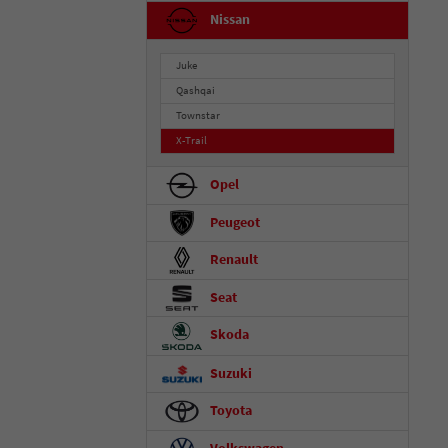
Nissan
Juke
Qashqai
Townstar
X-Trail
Opel
Peugeot
Renault
Seat
Skoda
Suzuki
Toyota
Volkswagen