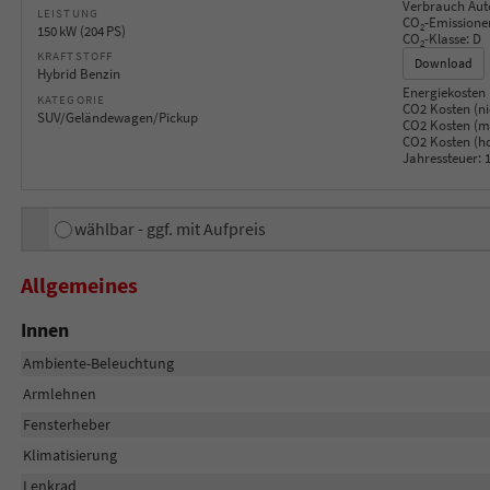
Verbrauch Aut
LEISTUNG
CO
-Emissione
2
150 kW (204 PS)
CO
-Klasse:
D
2
KRAFTSTOFF
Download
Hybrid Benzin
Energiekosten 
KATEGORIE
CO2 Kosten (ni
SUV/Geländewagen/Pickup
CO2 Kosten (mi
CO2 Kosten (h
Jahressteuer:
1
wählbar - ggf. mit Aufpreis
Allgemeines
Innen
Ambiente-Beleuchtung
Armlehnen
Fensterheber
Klimatisierung
Lenkrad