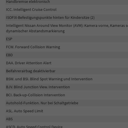
Handbremse elektronisch
ICC. Intelligent Cruise Control
ISOFIX-Befestigungspunkte hinten für Kindersitze (2)
Intelligent Nissan Around View Monitor (AVM): Kamera vorne, Kameras s
dynamischer Abstandsmarkierung
ESP
FCW. Forward Collision Warning
EBD
DAA. Driver Attention Alert
Beifahrerairbag deaktivierbar
BSW. und BSI. Blind Spot Warning und Intervention
BJV. Blind Junction View. Intervention
BCI. Back-up-Collision Intervention
Autohold-Funktion. Nur bei Schaltgetriebe
ASL. Auto Speed Limit
ABS
ASCD. Auto Speed Control Device