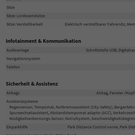
Sitze
Sitze: Lordosenstütze
Sitze: Verstellbarkeit
Elektrisch verstellbarer Fahrersitz, Mem
Infotainment & Kommunikation
Audioanlage
Schnittstelle USB, Digitalr
Navigationssystem
Telefon
Sicherheit & Assistenz
Airbags
Airbag, Fenster-/Kopf
Assistenzsysteme
Regensensor, Tempomat, Notbremsassistent (City-Safety), Berganfahras
Spurwechselassistent, Abstandstempomat adaptiv (ACC), Verkehrzeich
Müdigkeitserkennungs-Sensor, Notrufsystem, Geschwindigkeitsbegren
Einparkhilfe
Park Distance Control vorne, Park Di