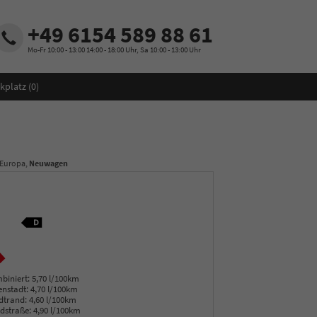
+49 6154 589 88 61
Mo-Fr 10:00 - 13:00 14:00 - 18:00 Uhr, Sa 10:00 - 13:00 Uhr
kplatz (
0
)
 Europa,
Neuwagen
biniert:
5,70 l/100km
enstadt:
4,70 l/100km
dtrand:
4,60 l/100km
dstraße:
4,90 l/100km