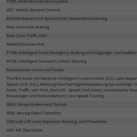
TPMS. Reifendruckkontrollsystem
VDC. Vehicle Dynamic Control
Rückfahrkamera mit dynamischer Abstandsmarkierung
Rear Automatic Braking
Rear Cross Traffic Alert
Nebelschlussleuchte
P-FEB. Intelligent Front Emergency Braking mit Fußgänger- und Radfah
PFCW. Intelligent Forward Collision Warning
Parksensoren vorne und hinten
ProPilot Assist mit NaviLink: Intelligent Cruise Control (ICC), Lane Dep
Speed Limit (ASL), Meldung Geschwindigkeitsanpassung bei zulässiger G
Assist, Traffic Jam Pilot, NaviLink - Speed Limit Assist, automatische G
Kreuzungen und Kreisverkehren), Low Speed Cruising
NBAS. Nissan Brake Assist System
MOD. Moving Object Detection
LDW und LDP. Lane Departure Warning. und Prevention
HSA. Hill Start Assist