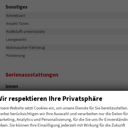
Sonstiges
Antriebsart
Anzahl Türen
Kraftstoff: unterstützte
Leergewicht
Nichtraucher-Fahrzeug
Polsterung
Serienausstattungen
Innen
Sitzheizung vorne und hinten
ir respektieren Ihre Privatsphäre
Lenkrad beheizbar
nsere Website setzt Cookies ein, um unsere Dienste für Sie bereitzustellen
ierbei berücksichtigen wir Ihre Auswahl und verarbeiten nur die Daten für
Infotainment & Kommunikation
arketing, Analytics und Personalisierung, für die Sie uns Ihr Einverständn
eben. Sie können Ihre Einwilligung jederzeit mit Wirkung für die Zukunft
DAB+