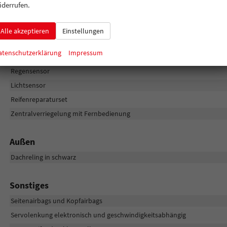
iderrufen.
Bluetooth
Alle akzeptieren
Einstellungen
Sicherheit & Assistenz
atenschutzerklärung
Impressum
Fahrer- und Beifahrerairbag
Regensensor
Lichtsensor
Reifenreparaturset
Zentralverriegelung mit Fernbedienung
Außen
Dachreling in schwarz
Sonstiges
Seitenairbags und Kopfairbags
Servolenkung elektronisch und geschwindigkeitsabhängig