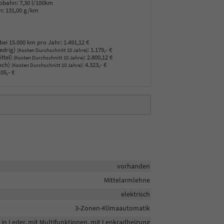
obahn:
7,30 l/100km
n:
131,00 g/km
bei 15.000 km pro Jahr:
1.491,12 €
edrig)
:
1.179,- €
(Kosten Durchschnitt 10 Jahre)
ttel)
:
2.800,12 €
(Kosten Durchschnitt 10 Jahre)
och)
:
4.323,- €
(Kosten Durchschnitt 10 Jahre)
05,- €
vorhanden
Mittelarmlehne
elektrisch
3-Zonen-Klimaautomatik
in Leder, mit Multifunktionen, mit Lenkradheizung