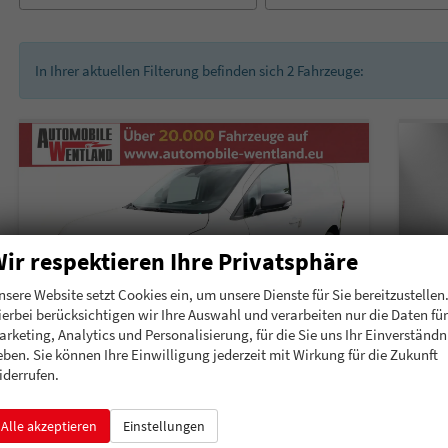
In Ihrer aktuellen Filterung befinden sich
2
Fahrzeuge:
ir respektieren Ihre Privatsphäre
nsere Website setzt Cookies ein, um unsere Dienste für Sie bereitzustellen
ierbei berücksichtigen wir Ihre Auswahl und verarbeiten nur die Daten für
arketing, Analytics und Personalisierung, für die Sie uns Ihr Einverständn
eben. Sie können Ihre Einwilligung jederzeit mit Wirkung für die Zukunft
iderrufen.
Nissan Townstar
Nis
Alle akzeptieren
Einstellungen
N-CONNECTA L1 MT LED Holz CarP Keyl Kam
Elek