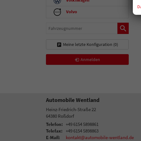
D
Volvo
Fahrzeugnummer
Meine letzte Konfiguration (
0
)
Anmelden
Automobile Wentland
Heinz-Friedrich-Straße 22
64380
Roßdorf
Telefon:
+49 6154 5898861
Telefax:
+49 6154 5898863
E-Mail:
kontakt@automobile-wentland.de