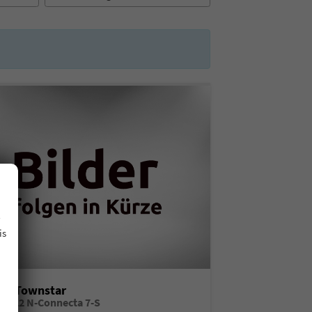
.
is
san Townstar
tro L2 N-Connecta 7-S