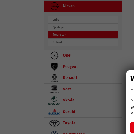
Nissan
Juke
Qashqai
Townstar
X-Trail
Opel
Peugeot
W
Renault
U
Seat
H
M
Skoda
g
Suzuki
w
Toyota
Volkswagen