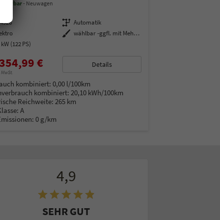
 lieferbar
Neuwagen
14928
Getriebe
Automatik
ektro
Außenfarbe
wählbar -ggfl. mit Mehrwertsteuer
 kW (122 PS)
354,99 €
Details
% MwSt.
auch kombiniert:
0,00 l/100km
verbrauch kombiniert:
20,10 kWh/100km
rische Reichweite:
265 km
Klasse:
A
Emissionen:
0 g/km
4,9
SEHR GUT