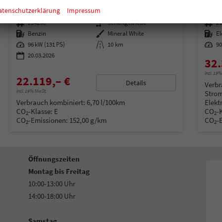
sofort lieferbar
Fahrzeug mit Tageszulassung
sofort
atenschutzerklärung
Impressum
Fahrzeugnummer
214256
Getriebe
Schaltgetriebe
Fahrzeugnummer
2
Kraftstoff
Benzin
Außenfarbe
Mineral White
Kraftstoff
El
Leistung
96 kW (131 PS)
Kilometerstand
10 km
Leistung
90
20.03.2026
32.
incl. 19
22.119,– €
Details
Verbr
incl. 19% MwSt.
Strom
Verbrauch kombiniert:
6,70 l/100km
Elekt
CO
-Klasse:
E
CO
-
2
2
CO
-Emissionen:
152,00 g/km
CO
-
2
2
Öffnungszeiten
Montag bis Freitag
10:00-13:00 Uhr
14:00-18:00 Uhr
Samstag