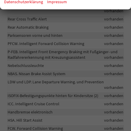
Datenschutzerklärung
Impressum
Rückfahrkamera mit dynamischer Abstandsmarkierung
vorhanden
Rear Cross Traffic Alert
vorhanden
Rear Automatic Braking
vorhanden
Parksensoren vorne und hinten
vorhanden
PFCW. Intelligent Forward Collision Warning
vorhanden
P-FEB. Intelligent Front Emergency Braking mit Fußgänger- und
Radfahrererkennung mit Kreuzungsassistent
vorhanden
Nebelschlussleuchte
vorhanden
NBAS. Nissan Brake Assist System
vorhanden
LDW und LDP. Lane Departure Warning. und Prevention
vorhanden
ISOFIX-Befestigungspunkte hinten für Kindersitze (2)
vorhanden
ICC. Intelligent Cruise Control
vorhanden
Handbremse elektronisch
vorhanden
HSA. Hill Start Assist
vorhanden
FCW. Forward Collision Warning
vorhanden