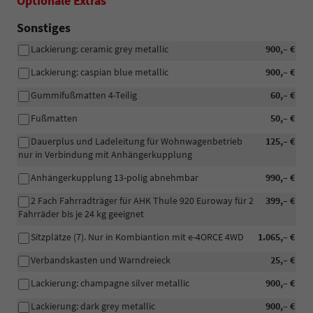
Optionale Extras
Sonstiges
Lackierung: ceramic grey metallic
900,– €
Lackierung: caspian blue metallic
900,– €
Gummifußmatten 4-Teilig
60,– €
Fußmatten
50,– €
Dauerplus und Ladeleitung für Wohnwagenbetrieb
125,– €
nur in Verbindung mit Anhängerkupplung
Anhängerkupplung 13-polig abnehmbar
990,– €
2 Fach Fahrradträger für AHK Thule 920 Euroway für 2
399,– €
Fahrräder bis je 24 kg geeignet
Sitzplätze (7). Nur in Kombiantion mit e-4ORCE 4WD
1.065,– €
Verbandskasten und Warndreieck
25,– €
Lackierung: champagne silver metallic
900,– €
Lackierung: dark grey metallic
900,– €