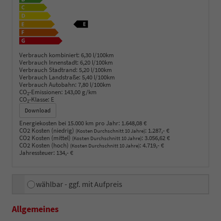
Verbrauch kombiniert:
6,30 l/100km
Verbrauch Innenstadt:
6,20 l/100km
Verbrauch Stadtrand:
5,20 l/100km
Verbrauch Landstraße:
5,40 l/100km
Verbrauch Autobahn:
7,80 l/100km
CO
-Emissionen:
143,00 g/km
2
CO
-Klasse:
E
2
Download
Energiekosten bei 15.000 km pro Jahr:
1.648,08 €
CO2 Kosten (niedrig)
:
1.287,- €
(Kosten Durchschnitt 10 Jahre)
CO2 Kosten (mittel)
:
3.056,62 €
(Kosten Durchschnitt 10 Jahre)
CO2 Kosten (hoch)
:
4.719,- €
(Kosten Durchschnitt 10 Jahre)
Jahressteuer:
134,- €
wählbar - ggf. mit Aufpreis
Allgemeines