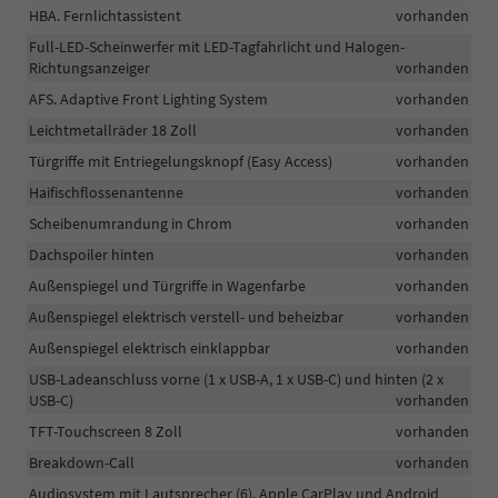
HBA. Fernlichtassistent
vorhanden
Full-LED-Scheinwerfer mit LED-Tagfahrlicht und Halogen-
Richtungsanzeiger
vorhanden
AFS. Adaptive Front Lighting System
vorhanden
Leichtmetallräder 18 Zoll
vorhanden
Türgriffe mit Entriegelungsknopf (Easy Access)
vorhanden
Haifischflossenantenne
vorhanden
Scheibenumrandung in Chrom
vorhanden
Dachspoiler hinten
vorhanden
Außenspiegel und Türgriffe in Wagenfarbe
vorhanden
Außenspiegel elektrisch verstell- und beheizbar
vorhanden
Außenspiegel elektrisch einklappbar
vorhanden
USB-Ladeanschluss vorne (1 x USB-A, 1 x USB-C) und hinten (2 x
USB-C)
vorhanden
TFT-Touchscreen 8 Zoll
vorhanden
Breakdown-Call
vorhanden
Audiosystem mit Lautsprecher (6), Apple CarPlay und Android