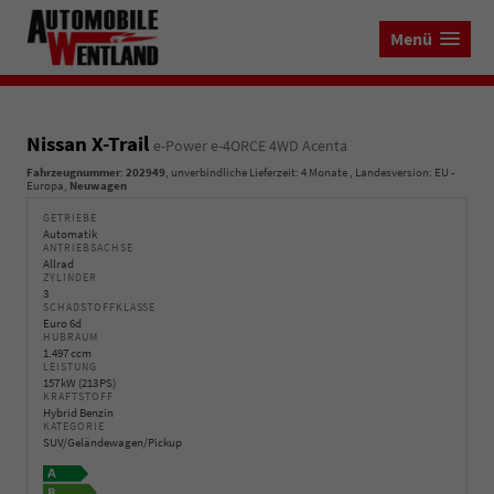
Menü
Nissan X-Trail
e-Power e-4ORCE 4WD Acenta
Fahrzeugnummer
:
202949
, unverbindliche Lieferzeit:
4 Monate
, Landesversion: EU -
Europa,
Neuwagen
GETRIEBE
Automatik
ANTRIEBSACHSE
Allrad
ZYLINDER
3
SCHADSTOFFKLASSE
Euro 6d
HUBRAUM
1.497 ccm
LEISTUNG
157 kW (213 PS)
KRAFTSTOFF
Hybrid Benzin
KATEGORIE
SUV/Geländewagen/Pickup