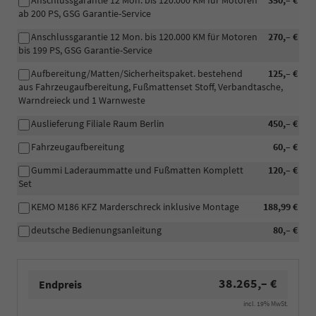
Anschlussgarantie 12 Mon. bis 120.000 KM für Motoren
350,– €
ab 200 PS, GSG Garantie-Service
Anschlussgarantie 12 Mon. bis 120.000 KM für Motoren
270,– €
bis 199 PS, GSG Garantie-Service
Aufbereitung/Matten/Sicherheitspaket. bestehend
125,– €
aus Fahrzeugaufbereitung, Fußmattenset Stoff, Verbandtasche,
Warndreieck und 1 Warnweste
Auslieferung Filiale Raum Berlin
450,– €
Fahrzeugaufbereitung
60,– €
Gummi Laderaummatte und Fußmatten Komplett
120,– €
Set
KEMO M186 KFZ Marderschreck inklusive Montage
188,99 €
deutsche Bedienungsanleitung
80,– €
38.265,– €
Endpreis
incl. 19% MwSt.