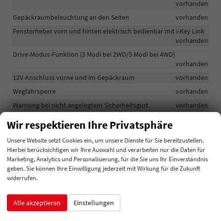
vorhanden
Gepäckraumbeleuchtung an den Seiten
vorhanden
Fensterheber vorn und hinten elektrisch bedienbar mit i-Key Link
vorhanden
Drive-Modus-Funktion (3 Modi bei 2WD/5 Modi bei 4WD)
vorhanden
12V-Anschluss vorne und im Gepäckraum
vorhanden
Wegfahrsperre
vorhanden
Warnung bei nicht angelegtem Sicherheitsgurt
vorhanden
Warnleuchten automatisch (Richtungsanzeiger hinten) bei
Wir respektieren Ihre Privatsphäre
Notstopp
vorhanden
Unsere Website setzt Cookies ein, um unsere Dienste für Sie bereitzustellen.
Verkehrszeichenerkennung/Traffic Sign Recognition (TSR)
Hierbei berücksichtigen wir Ihre Auswahl und verarbeiten nur die Daten für
vorhanden
Marketing, Analytics und Personalisierung, für die Sie uns Ihr Einverständnis
VDC. Vehicle Dynamic Control
vorhanden
geben. Sie können Ihre Einwilligung jederzeit mit Wirkung für die Zukunft
widerrufen.
TPMS. Reifendruckkontrollsystem
vorhanden
Servolenkung elektronisch und geschwindigkeitsabhängig
vorhanden
Alle akzeptieren
Einstellungen
Seitenairbags und Kopfairbags
vorhanden