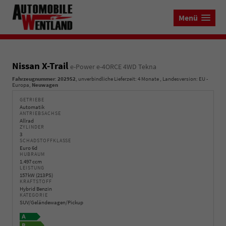
Menü
Nissan X-Trail
e-Power e-4ORCE 4WD Tekna
Fahrzeugnummer
:
202952
, unverbindliche Lieferzeit:
4 Monate
, Landesversion: EU -
Europa,
Neuwagen
GETRIEBE
Automatik
ANTRIEBSACHSE
Allrad
ZYLINDER
3
SCHADSTOFFKLASSE
Euro 6d
HUBRAUM
1.497 ccm
LEISTUNG
157 kW (213 PS)
KRAFTSTOFF
Hybrid Benzin
KATEGORIE
SUV/Geländewagen/Pickup