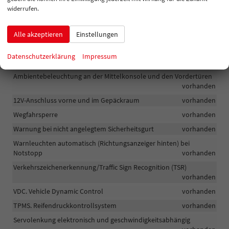
widerrufen.
Gepäckraumbeleuchtung an den Seiten
vorhanden
Fensterheber vorn und hinten elektrisch bedienbar mit i-Key Link
Alle akzeptieren
Einstellungen
vorhanden
Drive-Modus-Funktion (3 Modi bei 2WD/5 Modi bei 4WD)
Datenschutzerklärung
Impressum
vorhanden
Ambientebeleuchtung an der Mittelkonsole und den Vordertüren
vorhanden
12V-Anschluss vorne und im Gepäckraum
vorhanden
Wegfahrsperre
vorhanden
Warnung bei nicht angelegtem Sicherheitsgurt
vorhanden
Warnleuchten automatisch (Richtungsanzeiger hinten) bei
Notstopp
vorhanden
Verkehrszeichenerkennung/Traffic Sign Recognition (TSR)
vorhanden
VDC. Vehicle Dynamic Control
vorhanden
TPMS. Reifendruckkontrollsystem
vorhanden
Servolenkung elektronisch und geschwindigkeitsabhängig