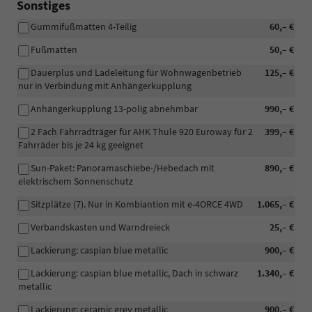
Sonstiges
Gummifußmatten 4-Teilig
60,– €
Fußmatten
50,– €
Dauerplus und Ladeleitung für Wohnwagenbetrieb
125,– €
nur in Verbindung mit Anhängerkupplung
Anhängerkupplung 13-polig abnehmbar
990,– €
2 Fach Fahrradträger für AHK Thule 920 Euroway für 2
399,– €
Fahrräder bis je 24 kg geeignet
Sun-Paket: Panoramaschiebe-/Hebedach mit
890,– €
elektrischem Sonnenschutz
Sitzplätze (7). Nur in Kombiantion mit e-4ORCE 4WD
1.065,– €
Verbandskasten und Warndreieck
25,– €
Lackierung: caspian blue metallic
900,– €
Lackierung: caspian blue metallic, Dach in schwarz
1.340,– €
metallic
Lackierung: ceramic grey metallic
900,– €