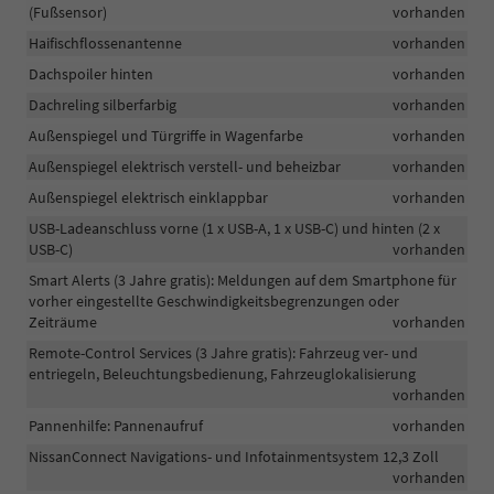
(Fußsensor)
vorhanden
Haifischflossenantenne
vorhanden
Dachspoiler hinten
vorhanden
Dachreling silberfarbig
vorhanden
Außenspiegel und Türgriffe in Wagenfarbe
vorhanden
Außenspiegel elektrisch verstell- und beheizbar
vorhanden
Außenspiegel elektrisch einklappbar
vorhanden
USB-Ladeanschluss vorne (1 x USB-A, 1 x USB-C) und hinten (2 x
USB-C)
vorhanden
Smart Alerts (3 Jahre gratis): Meldungen auf dem Smartphone für
vorher eingestellte Geschwindigkeitsbegrenzungen oder
Zeiträume
vorhanden
Remote-Control Services (3 Jahre gratis): Fahrzeug ver- und
entriegeln, Beleuchtungsbedienung, Fahrzeuglokalisierung
vorhanden
Pannenhilfe: Pannenaufruf
vorhanden
NissanConnect Navigations- und Infotainmentsystem 12,3 Zoll
vorhanden