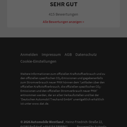
SEHR GUT
415 Bewertungen
Alle Bewertungen anzeigen >
Anmelden
Impressum
AGB
Datenschutz
Cookie-Einstellungen
Weitere Informationen zum offiziellen Kraftstoffverbrauch und zu
den offiziellen spezifischen CO
-Emissionen und gegebenenfalls
2
zum Stromverbrauch neuer PKW können dem 'Leitfaden über den
offiziellen Kraftstoffverbrauch, die offiziellen spezifischen CO
-
2
Emissionen und den offiziellen Stromverbrauch neuer PKW'
entnommen werden, der an allen Verkaufsstellen und bei der
'Deutschen Automobil Treuhand GmbH' unentgeltlich erhältlich
ist unter www.dat.de.
© 2026
Automobile Wentland
,
Heinz-Friedrich-Straße 22
,
64380
Roßdorf,
+49 6154 5898861
Powered by Autrado