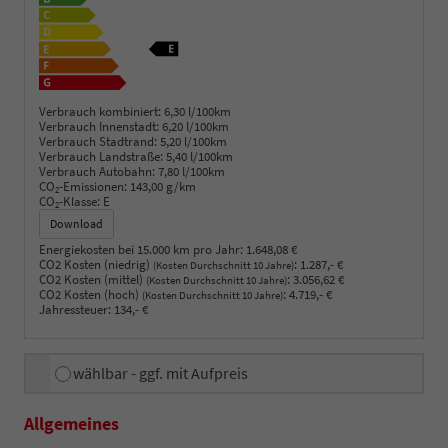
Verbrauch kombiniert:
6,30 l/100km
Verbrauch Innenstadt:
6,20 l/100km
Verbrauch Stadtrand:
5,20 l/100km
Verbrauch Landstraße:
5,40 l/100km
Verbrauch Autobahn:
7,80 l/100km
CO
-Emissionen:
143,00 g/km
2
CO
-Klasse:
E
2
Download
Energiekosten bei 15.000 km pro Jahr:
1.648,08 €
CO2 Kosten (niedrig)
:
1.287,- €
(Kosten Durchschnitt 10 Jahre)
CO2 Kosten (mittel)
:
3.056,62 €
(Kosten Durchschnitt 10 Jahre)
CO2 Kosten (hoch)
:
4.719,- €
(Kosten Durchschnitt 10 Jahre)
Jahressteuer:
134,- €
wählbar - ggf. mit Aufpreis
Allgemeines