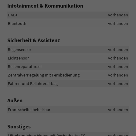
Infotainment & Kommunikation
DAB+
vorhanden
Bluetooth
vorhanden
Sicherheit & Assistenz
Regensensor
vorhanden
Lichtsensor
vorhanden
Reifenreparaturset
vorhanden
Zentralverriegelung mit Fernbedienung
vorhanden
Fahrer- und Beifahrerairbag
vorhanden
Außen
Frontscheibe beheizbar
vorhanden
Sonstiges
Mittelarmlehne hinten mit Becherhalter (2)
vorhanden