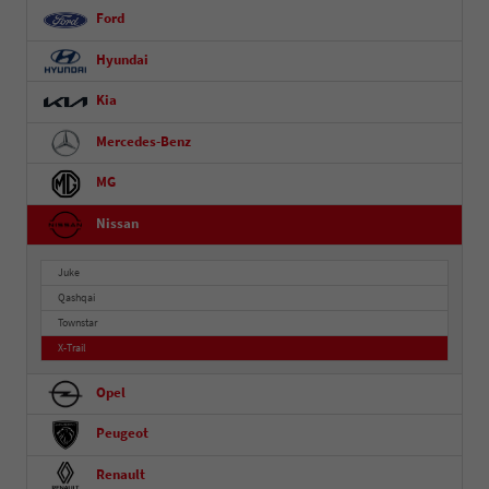
Ford
Hyundai
Kia
Mercedes-Benz
MG
Nissan
Juke
Qashqai
Townstar
X-Trail
Opel
Peugeot
Renault