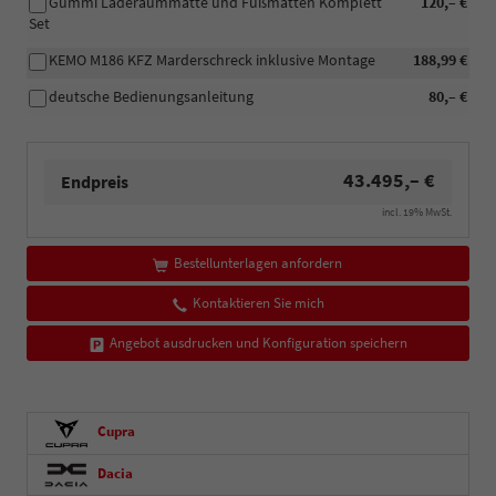
Gummi Laderaummatte und Fußmatten Komplett
120,– €
Set
KEMO M186 KFZ Marderschreck inklusive Montage
188,99 €
deutsche Bedienungsanleitung
80,– €
43.495,– €
Endpreis
incl. 19% MwSt.
Bestellunterlagen anfordern
Kontaktieren Sie mich
Angebot ausdrucken und Konfiguration speichern
Cupra
Dacia