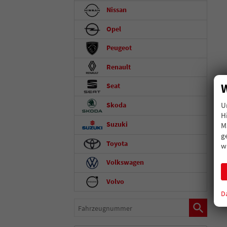
Nissan
Opel
Peugeot
Renault
W
Seat
U
Skoda
H
Suzuki
M
g
Toyota
w
Volkswagen
Volvo
D
Fahrzeugnummer