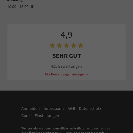
10.00 - 13.00 Uhr
4,9
SEHR GUT
415 Bewertungen
Alle Bewertungen anzeigen >
Anmelden
Impressum
AGB
Datenschutz
Cookie-Einstellungen
Weitere Informationen zum offiziellen Kraftstoffverbrauch und zu
den offiziellen spezifischen CO
-Emissionen und gegebenenfalls