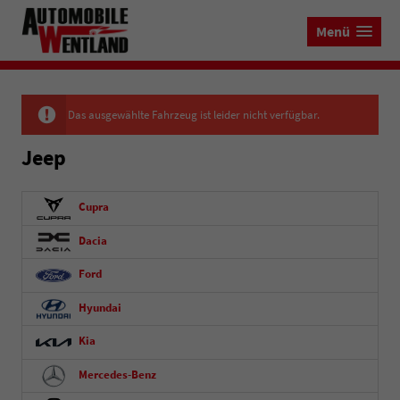
Menü
Das ausgewählte Fahrzeug ist leider nicht verfügbar.
Jeep
Cupra
Dacia
Ford
Hyundai
Kia
Mercedes-Benz