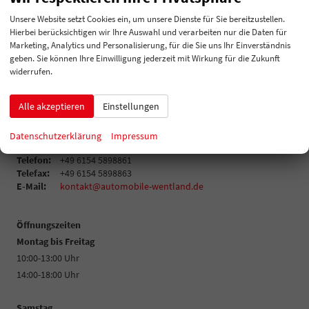
Unsere Website setzt Cookies ein, um unsere Dienste für Sie bereitzustellen.
Meine letzte Konfiguration (
0
)
Hierbei berücksichtigen wir Ihre Auswahl und verarbeiten nur die Daten für
Marketing, Analytics und Personalisierung, für die Sie uns Ihr Einverständnis
geben. Sie können Ihre Einwilligung jederzeit mit Wirkung für die Zukunft
Anmelden
widerrufen.
Alle akzeptieren
Einstellungen
Automobile Wentland
Heinz-Friedrich-Straße 22
Datenschutzerklärung
Impressum
64380
Roßdorf
Telefon:
+49 6154 5898861
Telefax:
+49 6154 5898863
E-Mail:
kontakt@automobile-wentland.de
Öffnungszeiten
Montag bis Freitag
10:00-13:00 Uhr
14:00-18:00 Uhr
Samstag