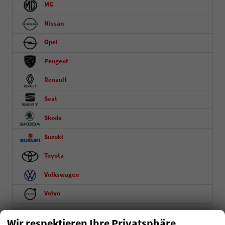
MG
Nissan
Opel
Peugeot
Renault
Seat
Skoda
Suzuki
Toyota
Volkswagen
Volvo
Fahrzeugnummer
Wir respektieren Ihre Privatsphäre