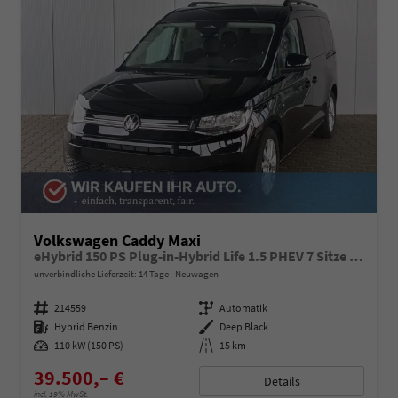
Volkswagen Caddy Maxi
eHybrid 150 PS Plug-in-Hybrid Life 1.5 PHEV 7 Sitze DSG
unverbindliche Lieferzeit:
14 Tage
Neuwagen
Fahrzeugnummer
214559
Getriebe
Automatik
Kraftstoff
Hybrid Benzin
Außenfarbe
Deep Black
Leistung
110 kW (150 PS)
Kilometerstand
15 km
39.500,– €
Details
incl. 19% MwSt.