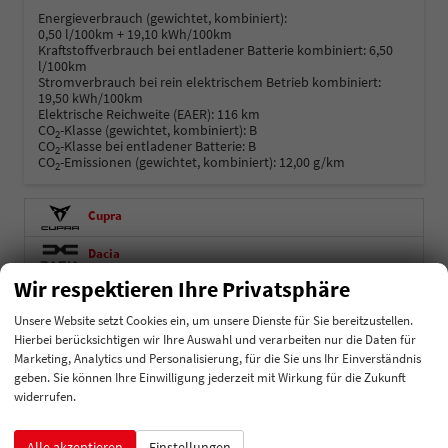
Energieverbrauch (gewichtet, kombiniert):
0,50 l/100km + 19,10 kWh/100km
Kraftstoffverbrauch bei entladener Batterie kombiniert:
6,50
l/100km
Stromverbrauch bei rein elektrischem Betrieb kombiniert:
19,50 kWh/100km
Elektrische Reichweite (EAER):
116 km
CO
-Klasse (gewichtet, kombiniert):
B
2
CO
-Klasse bei entladener Batterie:
B
2
CO
-Emissionen (gewichtet, kombiniert):
12,00 g/km
2
Cupra
Dacia
Wir respektieren Ihre Privatsphäre
Fiat
Unsere Website setzt Cookies ein, um unsere Dienste für Sie bereitzustellen.
Ford
Hierbei berücksichtigen wir Ihre Auswahl und verarbeiten nur die Daten für
Marketing, Analytics und Personalisierung, für die Sie uns Ihr Einverständnis
Hyundai
geben. Sie können Ihre Einwilligung jederzeit mit Wirkung für die Zukunft
widerrufen.
Kia
Mercedes-Benz
Alle akzeptieren
Einstellungen