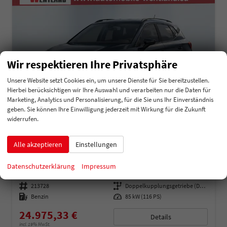
Wir respektieren Ihre Privatsphäre
Unsere Website setzt Cookies ein, um unsere Dienste für Sie bereitzustellen.
Hierbei berücksichtigen wir Ihre Auswahl und verarbeiten nur die Daten für
Marketing, Analytics und Personalisierung, für die Sie uns Ihr Einverständnis
geben. Sie können Ihre Einwilligung jederzeit mit Wirkung für die Zukunft
widerrufen.
Alle akzeptieren
Einstellungen
Seat Arona
Style 1.0 TSI 116PS/85kW DSG 2026 *Faceliftet*
Datenschutzerklärung
Impressum
unverbindliche Lieferzeit:
5 Monate
Neuwagen
Fahrzeugnummer
213728
Getriebe
Doppelkupplungsgetriebe (DSG)
Kraftstoff
Benzin
Leistung
85 kW (116 PS)
24.975,33 €
Details
incl. 19% MwSt.