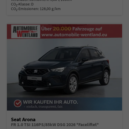
CO
-Klasse:
D
2
CO
-Emissionen:
128,00 g/km
2
Seat Arona
FR 1.0 TSI 116PS/85kW DSG 2026 *Faceliftet*