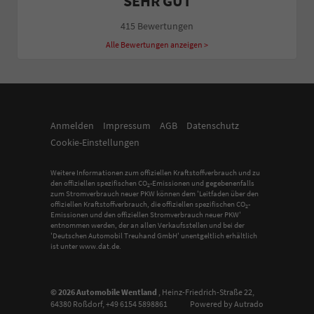
SEHR GUT
415 Bewertungen
Alle Bewertungen anzeigen >
Anmelden
Impressum
AGB
Datenschutz
Cookie-Einstellungen
Weitere Informationen zum offiziellen Kraftstoffverbrauch und zu
den offiziellen spezifischen CO
-Emissionen und gegebenenfalls
2
zum Stromverbrauch neuer PKW können dem 'Leitfaden über den
offiziellen Kraftstoffverbrauch, die offiziellen spezifischen CO
-
2
Emissionen und den offiziellen Stromverbrauch neuer PKW'
entnommen werden, der an allen Verkaufsstellen und bei der
'Deutschen Automobil Treuhand GmbH' unentgeltlich erhältlich
ist unter www.dat.de.
© 2026
Automobile Wentland
,
Heinz-Friedrich-Straße 22
,
64380
Roßdorf,
+49 6154 5898861
Powered by Autrado