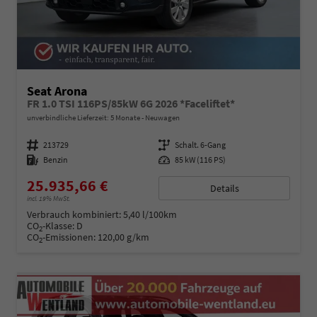
Seat Arona
FR 1.0 TSI 116PS/85kW 6G 2026 *Faceliftet*
unverbindliche Lieferzeit:
5 Monate
Neuwagen
Fahrzeugnummer
213729
Getriebe
Schalt. 6-Gang
Kraftstoff
Benzin
Leistung
85 kW (116 PS)
25.935,66 €
Details
incl. 19% MwSt.
Verbrauch kombiniert:
5,40 l/100km
CO
-Klasse:
D
2
CO
-Emissionen:
120,00 g/km
2