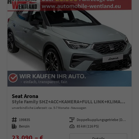
Seat Arona
Style Family SHZ+ACC+KAMERA+FULL LINK+KLIMA+LED+16" ALU
unverbindliche Lieferzeit: ca. 5-7 Monate
Neuwagen
Fahrzeugnummer
199835
Getriebe
Doppelkupplungsgetriebe (DSG)
Kraftstoff
Benzin
Leistung
85 kW (116 PS)
23.090,– €
Details