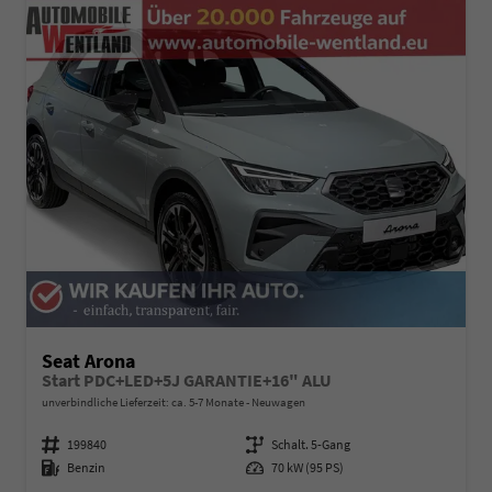
Seat Arona
Start PDC+LED+5J GARANTIE+16" ALU
unverbindliche Lieferzeit: ca. 5-7 Monate
Neuwagen
Fahrzeugnummer
199840
Getriebe
Schalt. 5-Gang
Kraftstoff
Benzin
Leistung
70 kW (95 PS)