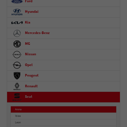
Ford
Hyundai
Kia
Mercedes-Benz
MG
Nissan
Opel
Peugeot
Renault
Seat
Arona
Ibiza
Leon