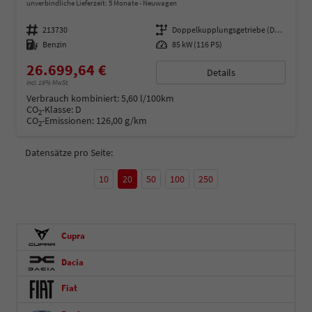
unverbindliche Lieferzeit:
5 Monate
Neuwagen
Fahrzeugnummer
213730
Getriebe
Doppelkupplungsgetriebe (DSG)
Kraftstoff
Benzin
Leistung
85 kW (116 PS)
26.699,64 €
Details
incl. 19% MwSt.
Verbrauch kombiniert:
5,60 l/100km
CO
-Klasse:
D
2
CO
-Emissionen:
126,00 g/km
2
Datensätze pro Seite:
10
20
50
100
250
Cupra
Dacia
Fiat