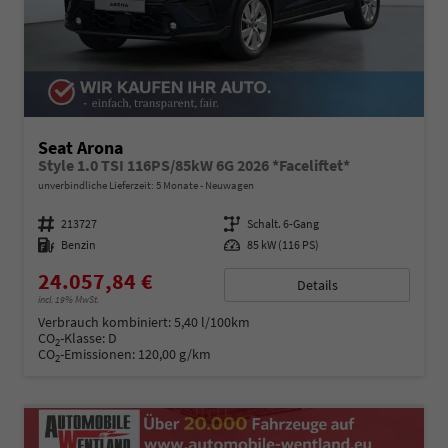
Seat Arona
Style 1.0 TSI 116PS/85kW 6G 2026 *Faceliftet*
unverbindliche Lieferzeit:
5 Monate
Neuwagen
Fahrzeugnummer
213727
Getriebe
Schalt. 6-Gang
Kraftstoff
Benzin
Leistung
85 kW (116 PS)
24.057,84 €
Details
incl. 19% MwSt.
Verbrauch kombiniert:
5,40 l/100km
CO
-Klasse:
D
2
CO
-Emissionen:
120,00 g/km
2