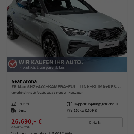
Seat Arona
FR Max SHZ+ACC+KAMERA+FULL LINK+KLIMA+KESSY+LED+16" ALU
unverbindliche Lieferzeit: ca. 5-7 Monate
Neuwagen
Fahrzeugnummer
199839
Getriebe
Doppelkupplungsgetriebe (DSG)
Kraftstoff
Benzin
Leistung
110 kW (150 PS)
26.690,– €
Details
incl. 19% MwSt.
Verbrauch kombiniert:
5,60 l/100km