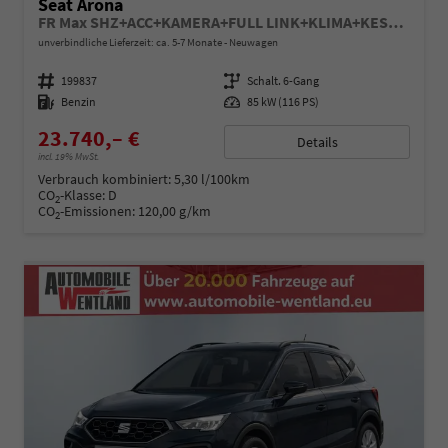
Seat Arona
FR Max SHZ+ACC+KAMERA+FULL LINK+KLIMA+KESSY+LED+16" ALU
unverbindliche Lieferzeit: ca. 5-7 Monate
Neuwagen
Fahrzeugnummer
199837
Getriebe
Schalt. 6-Gang
Kraftstoff
Benzin
Leistung
85 kW (116 PS)
23.740,– €
Details
incl. 19% MwSt.
Verbrauch kombiniert:
5,30 l/100km
CO
-Klasse:
D
2
CO
-Emissionen:
120,00 g/km
2