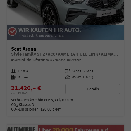
Seat Arona
Style Family SHZ+ACC+KAMERA+FULL LINK+KLIMA+LED+16" ALU
unverbindliche Lieferzeit: ca. 5-7 Monate
Neuwagen
Fahrzeugnummer
199834
Getriebe
Schalt. 6-Gang
Kraftstoff
Benzin
Leistung
85 kW (116 PS)
21.420,– €
Details
incl. 19% MwSt.
Verbrauch kombiniert:
5,30 l/100km
CO
-Klasse:
D
2
CO
-Emissionen:
120,00 g/km
2