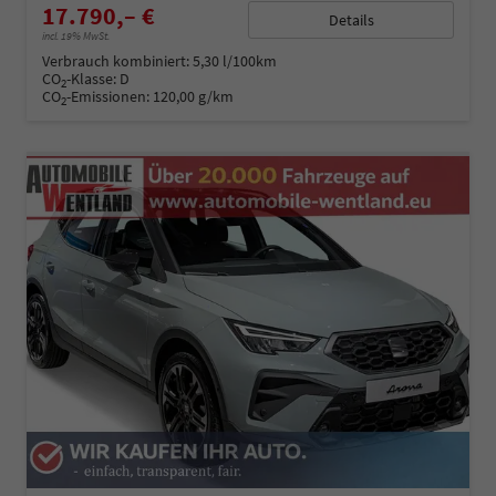
17.790,– €
Details
incl. 19% MwSt.
Verbrauch kombiniert:
5,30 l/100km
CO
-Klasse:
D
2
CO
-Emissionen:
120,00 g/km
2