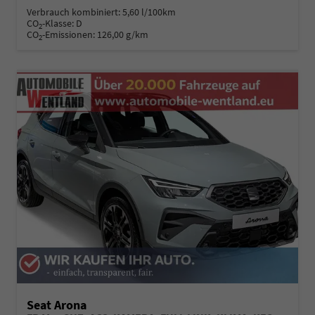
Verbrauch kombiniert:
5,60 l/100km
CO
-Klasse:
D
2
CO
-Emissionen:
126,00 g/km
2
Seat Arona