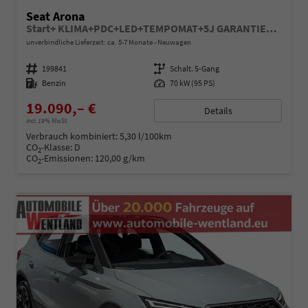
Seat Arona
Start+ KLIMA+PDC+LED+TEMPOMAT+5J GARANTIE+16" ALU
unverbindliche Lieferzeit: ca. 5-7 Monate
Neuwagen
Fahrzeugnummer
199841
Getriebe
Schalt. 5-Gang
Kraftstoff
Benzin
Leistung
70 kW (95 PS)
19.090,– €
Details
incl. 19% MwSt.
Verbrauch kombiniert:
5,30 l/100km
CO
-Klasse:
D
2
CO
-Emissionen:
120,00 g/km
2