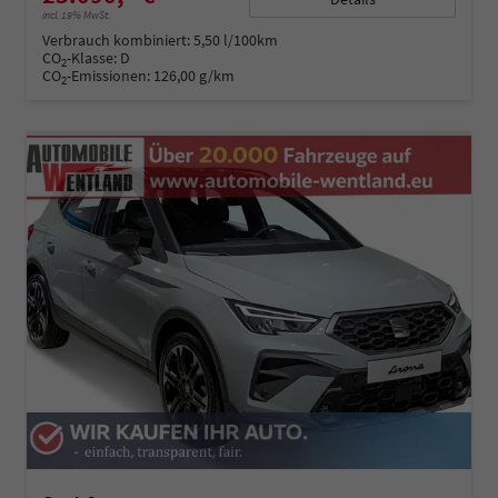
incl. 19% MwSt.
Verbrauch kombiniert:
5,50 l/100km
CO
-Klasse:
D
2
CO
-Emissionen:
126,00 g/km
2