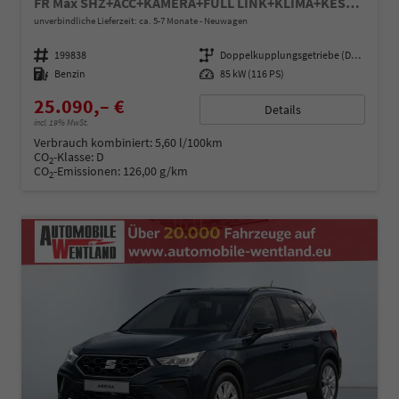
FR Max SHZ+ACC+KAMERA+FULL LINK+KLIMA+KESSY+LED+16" ALU
unverbindliche Lieferzeit: ca. 5-7 Monate
Neuwagen
Fahrzeugnummer
199838
Getriebe
Doppelkupplungsgetriebe (DSG)
Kraftstoff
Benzin
Leistung
85 kW (116 PS)
25.090,– €
Details
incl. 19% MwSt.
Verbrauch kombiniert:
5,60 l/100km
CO
-Klasse:
D
2
CO
-Emissionen:
126,00 g/km
2