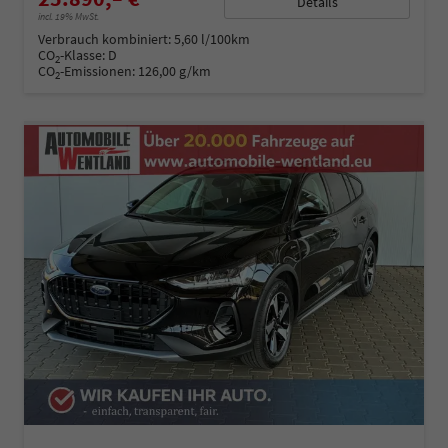
Details
incl. 19% MwSt.
Verbrauch kombiniert:
5,60 l/100km
CO
-Klasse:
D
2
CO
-Emissionen:
126,00 g/km
2