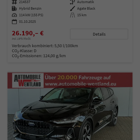
Fahrzeugnummer
214537
Getriebe
Automatik
Kraftstoff
Hybrid Benzin
Außenfarbe
Agate Black
Leistung
114 kW (155 PS)
Kilometerstand
15 km
01.10.2025
26.190,– €
Details
incl. 19% MwSt.
Verbrauch kombiniert:
5,50 l/100km
CO
-Klasse:
D
2
CO
-Emissionen:
124,00 g/km
2