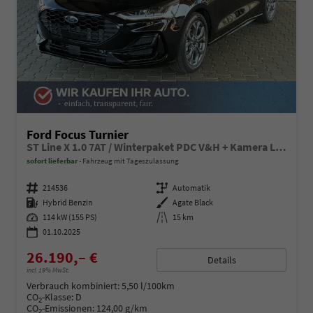
Ford Focus Turnier
ST Line X 1.0 7AT / Winterpaket PDC V&H + Kamera LED Kurvenlicht Alu 17"
sofort lieferbar
Fahrzeug mit Tageszulassung
Fahrzeugnummer
214536
Getriebe
Automatik
Kraftstoff
Hybrid Benzin
Außenfarbe
Agate Black
Leistung
114 kW (155 PS)
Kilometerstand
15 km
01.10.2025
26.190,– €
Details
incl. 19% MwSt.
Verbrauch kombiniert:
5,50 l/100km
CO
-Klasse:
D
2
CO
-Emissionen:
124,00 g/km
2