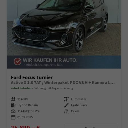
Ford Focus Turnier
Active X 1.0 7AT / Winterpaket PDC V&H + Kamera LED Kurvenlicht Alu 17"
sofort lieferbar
Fahrzeug mit Tageszulassung
Fahrzeugnummer
214889
Getriebe
Automatik
Kraftstoff
Hybrid Benzin
Außenfarbe
Agate Black
Leistung
114 kW (155 PS)
Kilometerstand
15 km
01.09.2025
25.890,– €