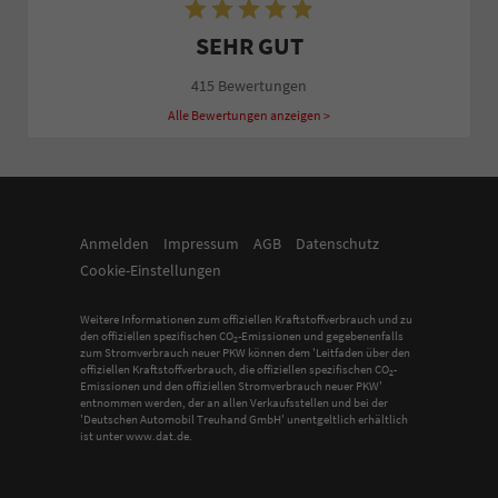
SEHR GUT
415 Bewertungen
Alle Bewertungen anzeigen >
Anmelden
Impressum
AGB
Datenschutz
Cookie-Einstellungen
Weitere Informationen zum offiziellen Kraftstoffverbrauch und zu
den offiziellen spezifischen CO
-Emissionen und gegebenenfalls
2
zum Stromverbrauch neuer PKW können dem 'Leitfaden über den
offiziellen Kraftstoffverbrauch, die offiziellen spezifischen CO
-
2
Emissionen und den offiziellen Stromverbrauch neuer PKW'
entnommen werden, der an allen Verkaufsstellen und bei der
'Deutschen Automobil Treuhand GmbH' unentgeltlich erhältlich
ist unter www.dat.de.