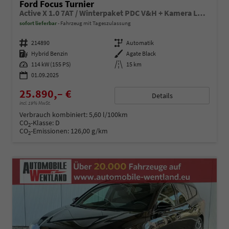
Ford Focus Turnier
Active X 1.0 7AT / Winterpaket PDC V&H + Kamera LED Kurvenlicht Alu 17"
sofort lieferbar
Fahrzeug mit Tageszulassung
Fahrzeugnummer
214890
Getriebe
Automatik
Kraftstoff
Hybrid Benzin
Außenfarbe
Agate Black
Leistung
114 kW (155 PS)
Kilometerstand
15 km
01.09.2025
25.890,– €
Details
incl. 19% MwSt.
Verbrauch kombiniert:
5,60 l/100km
CO
-Klasse:
D
2
CO
-Emissionen:
126,00 g/km
2