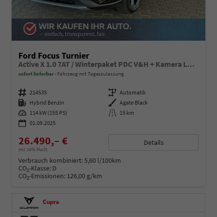
Ford Focus Turnier
Active X 1.0 7AT / Winterpaket PDC V&H + Kamera LED Kurvenlicht Alu 17"
sofort lieferbar
Fahrzeug mit Tageszulassung
Fahrzeugnummer
214535
Getriebe
Automatik
Kraftstoff
Hybrid Benzin
Außenfarbe
Agate Black
Leistung
114 kW (155 PS)
Kilometerstand
15 km
01.09.2025
26.490,– €
Details
incl. 19% MwSt.
Verbrauch kombiniert:
5,60 l/100km
CO
-Klasse:
D
2
CO
-Emissionen:
126,00 g/km
2
Cupra