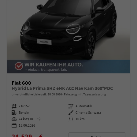
Fiat 600
Hybrid La Prima SHZ eHK ACC Nav Kam 360°PDC
unverbindliche Lieferzeit:
18.08.2026
Fahrzeug mit Tageszulassung
Fahrzeugnummer
216157
Getriebe
Automatik
Kraftstoff
Benzin
Außenfarbe
Cinema Schwarz
Leistung
74 kW (101 PS)
Kilometerstand
10 km
15.06.2026
24.529,– €