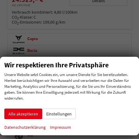
Details
incl. 19% MwSt.
Verbrauch kombiniert:
4,80 l/100km
CO
-Klasse:
C
2
CO
-Emissionen:
109,00 g/km
2
Cupra
Dacia
Fiat
Wir respektieren Ihre Privatsphäre
Unsere Website setzt Cookies ein, um unsere Dienste für Sie bereitzustellen.
600
Hierbei berücksichtigen wir Ihre Auswahl und verarbeiten nur die Daten für
Marketing, Analytics und Personalisierung, für die Sie uns Ihr Einverständnis
Ford
geben. Sie können Ihre Einwilligung jederzeit mit Wirkung für die Zukunft
widerrufen.
Hyundai
Kia
Alle akzeptieren
Einstellungen
Mercedes-Benz
Datenschutzerklärung
Impressum
MG