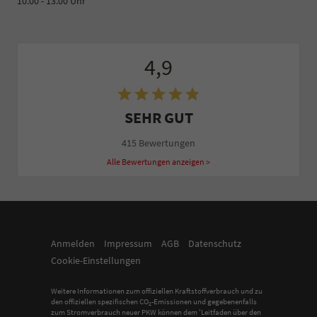
10.00 - 13.00 Uhr
4,9
SEHR GUT
415 Bewertungen
Alle Bewertungen anzeigen >
Anmelden
Impressum
AGB
Datenschutz
Cookie-Einstellungen
Weitere Informationen zum offiziellen Kraftstoffverbrauch und zu
den offiziellen spezifischen CO
-Emissionen und gegebenenfalls
2
zum Stromverbrauch neuer PKW können dem 'Leitfaden über den