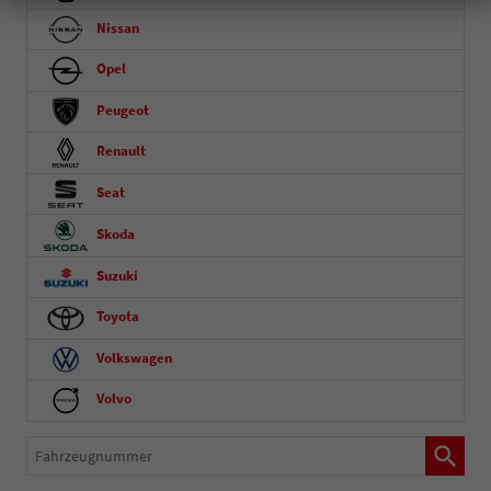
Nissan
Opel
Peugeot
Renault
Seat
Skoda
Suzuki
Toyota
Volkswagen
Volvo
Fahrzeugnummer