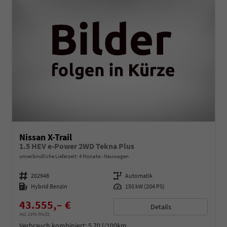
Nissan X-Trail
1.5 HEV e-Power 2WD Tekna Plus
unverbindliche Lieferzeit:
4 Monate
Neuwagen
Fahrzeugnummer
202948
Getriebe
Automatik
Kraftstoff
Hybrid Benzin
Leistung
150 kW (204 PS)
43.555,– €
Details
incl. 19% MwSt.
Verbrauch kombiniert:
5,70 l/100km