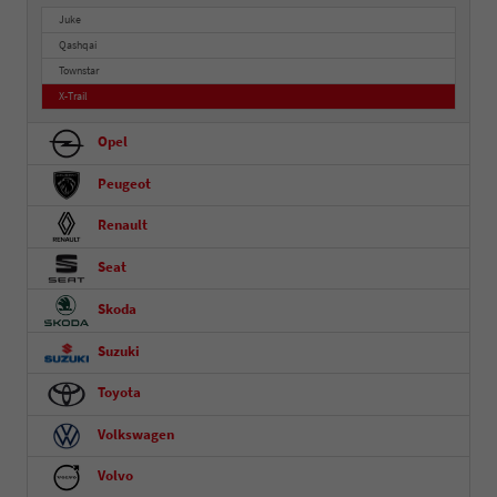
Juke
Qashqai
Townstar
X-Trail
Opel
Peugeot
Renault
Seat
Skoda
Suzuki
Toyota
Volkswagen
Volvo