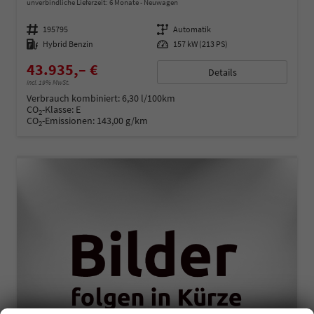
unverbindliche Lieferzeit:
6 Monate
Neuwagen
Fahrzeugnummer
195795
Getriebe
Automatik
Kraftstoff
Hybrid Benzin
Leistung
157 kW (213 PS)
43.935,– €
Details
incl. 19% MwSt.
Verbrauch kombiniert:
6,30 l/100km
CO
-Klasse:
E
2
CO
-Emissionen:
143,00 g/km
2