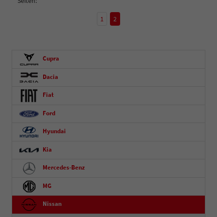
Seiten:
1
2
Cupra
Dacia
Fiat
Ford
Hyundai
Kia
Mercedes-Benz
MG
Nissan