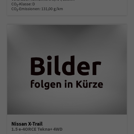
CO
-Klasse:
D
2
CO
-Emissionen:
131,00 g/km
2
Nissan X-Trail
1.5 e-4ORCE Tekna+ 4WD