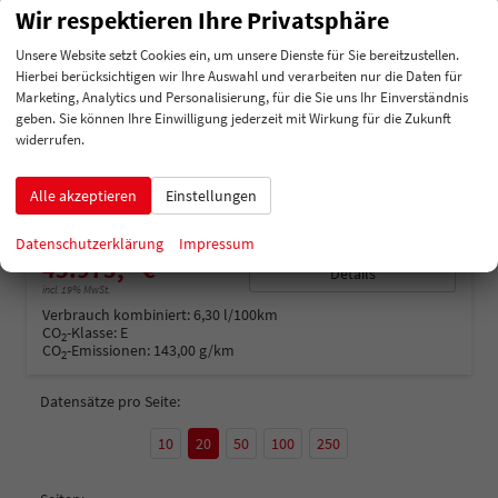
Wir respektieren Ihre Privatsphäre
Unsere Website setzt Cookies ein, um unsere Dienste für Sie bereitzustellen.
Hierbei berücksichtigen wir Ihre Auswahl und verarbeiten nur die Daten für
Marketing, Analytics und Personalisierung, für die Sie uns Ihr Einverständnis
Nissan X-Trail
geben. Sie können Ihre Einwilligung jederzeit mit Wirkung für die Zukunft
widerrufen.
e-Power e-4ORCE 4WD Tekna Plus
unverbindliche Lieferzeit:
4 Monate
Neuwagen
Alle akzeptieren
Einstellungen
Fahrzeugnummer
202953
Getriebe
Automatik
Kraftstoff
Hybrid Benzin
Leistung
157 kW (213 PS)
Datenschutzerklärung
Impressum
45.975,– €
Details
incl. 19% MwSt.
Verbrauch kombiniert:
6,30 l/100km
CO
-Klasse:
E
2
CO
-Emissionen:
143,00 g/km
2
Datensätze pro Seite:
10
20
50
100
250