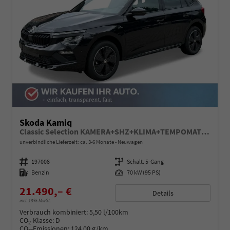
Skoda Kamiq
Classic Selection KAMERA+SHZ+KLIMA+TEMPOMAT+LED+16" LM
unverbindliche Lieferzeit: ca. 3-6 Monate
Neuwagen
Fahrzeugnummer
197008
Getriebe
Schalt. 5-Gang
Kraftstoff
Benzin
Leistung
70 kW (95 PS)
21.490,– €
Details
incl. 19% MwSt.
Verbrauch kombiniert:
5,50 l/100km
CO
-Klasse:
D
2
CO
-Emissionen:
124,00 g/km