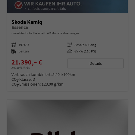
Skoda Kamiq
Essence
unverbindliche Lieferzeit: 4-7 Monate
Neuwagen
Fahrzeugnummer
197457
Getriebe
Schalt. 6-Gang
Kraftstoff
Benzin
Leistung
85 kW (116 PS)
21.390,– €
Details
incl. 19% MwSt.
Verbrauch kombiniert:
5,40 l/100km
CO
-Klasse:
D
2
CO
-Emissionen:
123,00 g/km
2