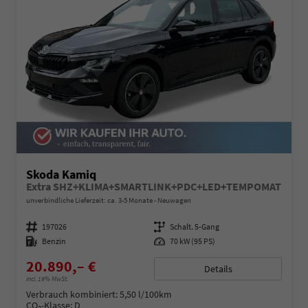
Skoda Kamiq
Extra SHZ+KLIMA+SMARTLINK+PDC+LED+TEMPOMAT
unverbindliche Lieferzeit: ca. 3-5 Monate
Neuwagen
Fahrzeugnummer
197026
Getriebe
Schalt. 5-Gang
Kraftstoff
Benzin
Leistung
70 kW (95 PS)
20.890,– €
Details
incl. 19% MwSt.
Verbrauch kombiniert:
5,50 l/100km
CO
-Klasse:
D