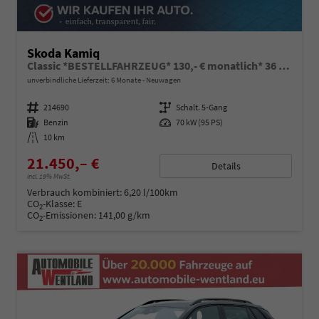
Skoda Kamiq
Classic *BESTELLFAHRZEUG* 130,- € monatlich* 36 Monate* Ohne Kilometerbegrenzung*
unverbindliche Lieferzeit:
6 Monate
Neuwagen
Fahrzeugnummer
214690
Getriebe
Schalt. 5-Gang
Kraftstoff
Benzin
Leistung
70 kW (95 PS)
Kilometerstand
10 km
21.450,– €
Details
incl. 19% MwSt.
Verbrauch kombiniert:
6,20 l/100km
CO
-Klasse:
E
2
CO
-Emissionen:
141,00 g/km
2