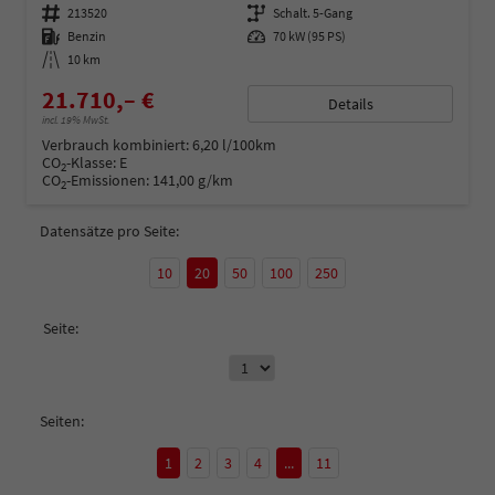
Fahrzeugnummer
213520
Getriebe
Schalt. 5-Gang
Kraftstoff
Benzin
Leistung
70 kW (95 PS)
Kilometerstand
10 km
21.710,– €
Details
incl. 19% MwSt.
Verbrauch kombiniert:
6,20 l/100km
CO
-Klasse:
E
2
CO
-Emissionen:
141,00 g/km
2
Datensätze pro Seite:
10
20
50
100
250
Seite:
Seiten:
1
2
3
4
...
11