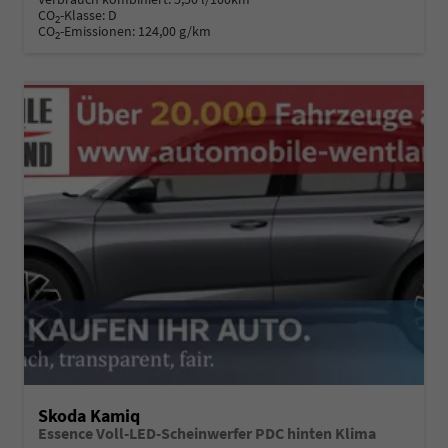
CO
-Klasse:
D
2
CO
-Emissionen:
124,00 g/km
2
Skoda Kamiq
Essence Voll-LED-Scheinwerfer PDC hinten Klima