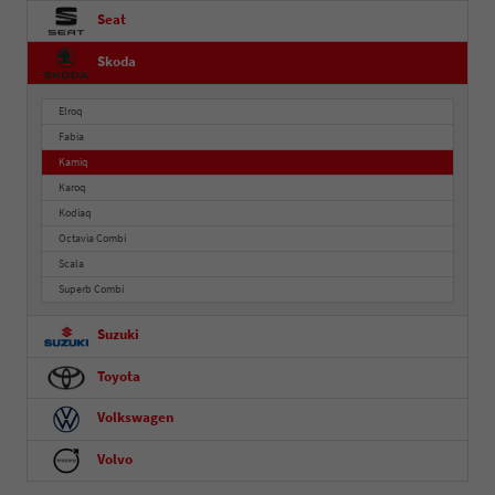
Seat
Skoda
Elroq
Fabia
Kamiq
Karoq
Kodiaq
Octavia Combi
Scala
Superb Combi
Suzuki
Toyota
Volkswagen
Volvo