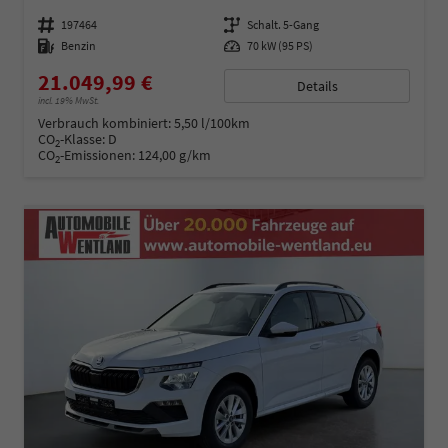
Fahrzeugnummer
197464
Getriebe
Schalt. 5-Gang
Kraftstoff
Benzin
Leistung
70 kW (95 PS)
21.049,99 €
Details
incl. 19% MwSt.
Verbrauch kombiniert:
5,50 l/100km
CO
-Klasse:
D
2
CO
-Emissionen:
124,00 g/km
2