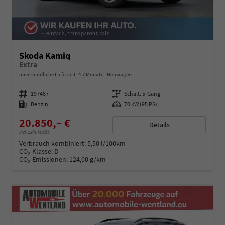
Skoda Kamiq
Extra
unverbindliche Lieferzeit: 4-7 Monate
Neuwagen
Fahrzeugnummer
197487
Getriebe
Schalt. 5-Gang
Kraftstoff
Benzin
Leistung
70 kW (95 PS)
20.850,– €
Details
incl. 19% MwSt.
Verbrauch kombiniert:
5,50 l/100km
CO
-Klasse:
D
2
CO
-Emissionen:
124,00 g/km
2