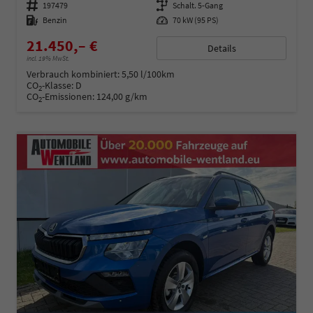
Fahrzeugnummer
197479
Getriebe
Schalt. 5-Gang
Kraftstoff
Benzin
Leistung
70 kW (95 PS)
21.450,– €
Details
incl. 19% MwSt.
Verbrauch kombiniert:
5,50 l/100km
CO
-Klasse:
D
2
CO
-Emissionen:
124,00 g/km
2