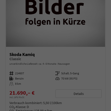
Skoda Kamiq
Classic
unverbindliche Lieferzeit: ca. 4 - 6 Monate
Neuwagen
Fahrzeugnummer
214607
Getriebe
Schalt. 5-Gang
Kraftstoff
Benzin
Leistung
70 kW (95 PS)
Kilometerstand
8 km
21.690,– €
Details
incl. 19% MwSt.
Verbrauch kombiniert:
5,50 l/100km
CO
-Klasse:
D
2
CO
-Emissionen:
125,00 g/km