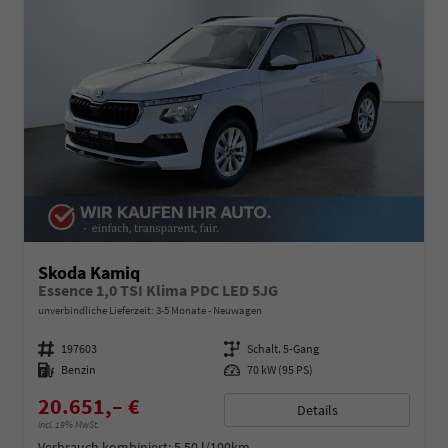
Skoda Kamiq
Essence 1,0 TSI Klima PDC LED 5JG
unverbindliche Lieferzeit: 3-5 Monate
Neuwagen
Fahrzeugnummer
197603
Getriebe
Schalt. 5-Gang
Kraftstoff
Benzin
Leistung
70 kW (95 PS)
20.651,– €
Details
incl. 19% MwSt.
Verbrauch kombiniert:
5,50 l/100km