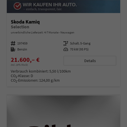
Skoda Kamiq
Selection
unverbindliche Lieferzeit: 4-7 Monate
Neuwagen
Fahrzeugnummer
197459
Getriebe
Schalt. 5-Gang
Kraftstoff
Benzin
Leistung
70 kW (95 PS)
21.600,– €
Details
incl. 19% MwSt.
Verbrauch kombiniert:
5,50 l/100km
CO
-Klasse:
D
2
CO
-Emissionen:
124,00 g/km
2