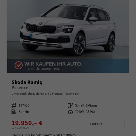
Skoda Kamiq
Essence
unverbindliche Lieferzeit: 4-7 Monate
Neuwagen
Fahrzeugnummer
197456
Getriebe
Schalt. 5-Gang
Kraftstoff
Benzin
Leistung
70 kW (95 PS)
19.950,– €
Details
incl. 19% MwSt.
Verbrauch kombiniert:
5,50 l/100km