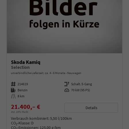
Skoda Kamiq
Selection
unverbindliche Lieferzeit: ca. 4 - 6 Monate
Neuwagen
Fahrzeugnummer
214619
Getriebe
Schalt. 5-Gang
Kraftstoff
Benzin
Leistung
70 kW (95 PS)
Kilometerstand
8 km
21.400,– €
Details
incl. 19% MwSt.
Verbrauch kombiniert:
5,50 l/100km
CO
-Klasse:
D
2
CO
-Emissionen:
125,00 g/km
2