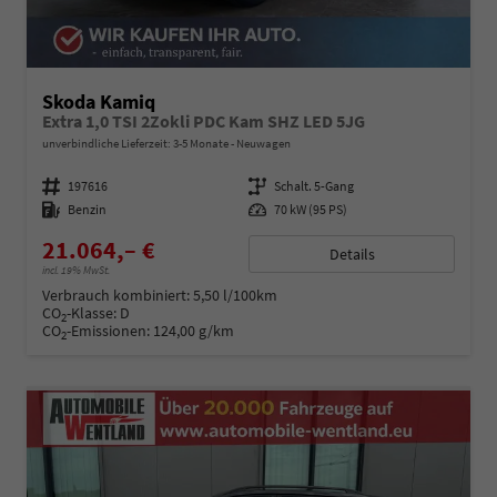
Skoda Kamiq
Extra 1,0 TSI 2Zokli PDC Kam SHZ LED 5JG
unverbindliche Lieferzeit: 3-5 Monate
Neuwagen
Fahrzeugnummer
197616
Getriebe
Schalt. 5-Gang
Kraftstoff
Benzin
Leistung
70 kW (95 PS)
21.064,– €
Details
incl. 19% MwSt.
Verbrauch kombiniert:
5,50 l/100km
CO
-Klasse:
D
2
CO
-Emissionen:
124,00 g/km
2