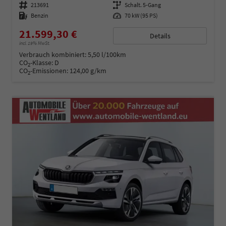
Fahrzeugnummer
213691
Getriebe
Schalt. 5-Gang
Kraftstoff
Benzin
Leistung
70 kW (95 PS)
21.599,30 €
Details
incl. 19% MwSt.
Verbrauch kombiniert:
5,50 l/100km
CO
-Klasse:
D
2
CO
-Emissionen:
124,00 g/km
2