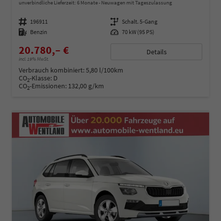
unverbindliche Lieferzeit:
6 Monate
Neuwagen mit Tageszulassung
Fahrzeugnummer
196911
Getriebe
Schalt. 5-Gang
Kraftstoff
Benzin
Leistung
70 kW (95 PS)
20.780,– €
Details
incl. 19% MwSt.
Verbrauch kombiniert:
5,80 l/100km
CO
-Klasse:
D
2
CO
-Emissionen:
132,00 g/km
2