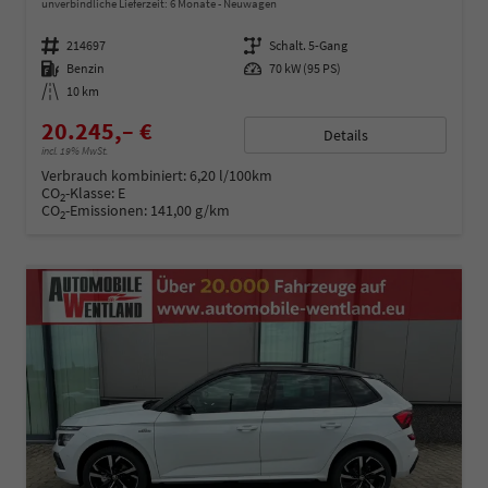
unverbindliche Lieferzeit:
6 Monate
Neuwagen
Fahrzeugnummer
214697
Getriebe
Schalt. 5-Gang
Kraftstoff
Benzin
Leistung
70 kW (95 PS)
Kilometerstand
10 km
20.245,– €
Details
incl. 19% MwSt.
Verbrauch kombiniert:
6,20 l/100km
CO
-Klasse:
E
2
CO
-Emissionen:
141,00 g/km
2