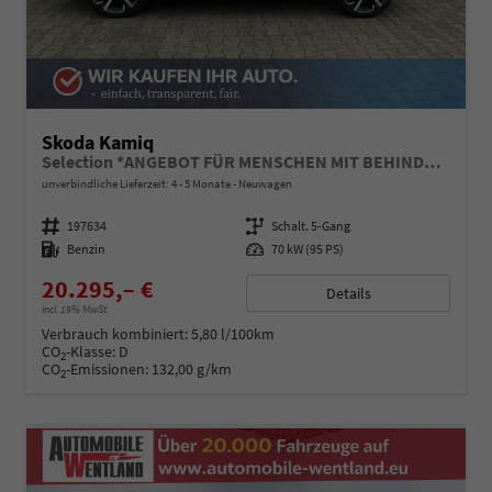
Skoda Kamiq
Selection *ANGEBOT FÜR MENSCHEN MIT BEHINDERUNG AB 50%! 1.0 TSI 95PS, Klimaanlage, Sitzheizung, Parksensoren hinten, LED-Scheinwerfer, Tempomat, Infotainment 8", Virtual Cockpit Nebelscheinwerfer, Dachreling
unverbindliche Lieferzeit: 4 - 5 Monate
Neuwagen
Fahrzeugnummer
197634
Getriebe
Schalt. 5-Gang
Kraftstoff
Benzin
Leistung
70 kW (95 PS)
20.295,– €
Details
incl. 19% MwSt.
Verbrauch kombiniert:
5,80 l/100km
CO
-Klasse:
D
2
CO
-Emissionen:
132,00 g/km
2