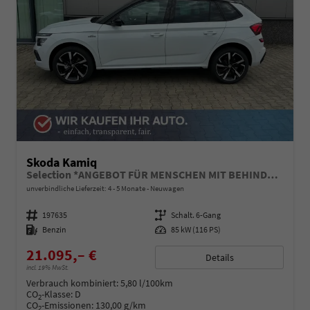
Skoda Kamiq
Selection *ANGEBOT FÜR MENSCHEN MIT BEHINDERUNG AB 50%! 1.0 TSI 115PS, Klimaanlage, Sitzheizung, Parksensoren hinten, LED-Scheinwerfer, Tempomat, Infotainment 8", Virtual Cockpit Nebelscheinwerfer, Dachreling
unverbindliche Lieferzeit: 4 - 5 Monate
Neuwagen
Fahrzeugnummer
197635
Getriebe
Schalt. 6-Gang
Kraftstoff
Benzin
Leistung
85 kW (116 PS)
21.095,– €
Details
incl. 19% MwSt.
Verbrauch kombiniert:
5,80 l/100km
CO
-Klasse:
D
2
CO
-Emissionen:
130,00 g/km
2