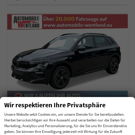
Wir respektieren Ihre Privatsphäre
Skoda Kamiq
Unsere Website setzt Cookies ein, um unsere Dienste für Sie bereitzustellen.
Essence WINTER PAKET+PDC+LED
Hierbei berücksichtigen wir Ihre Auswahl und verarbeiten nur die Daten für
unverbindliche Lieferzeit: ca. 2-3 Monate
Neuwagen
Marketing, Analytics und Personalisierung, für die Sie uns Ihr Einverständnis
geben. Sie können Ihre Einwilligung jederzeit mit Wirkung für die Zukunft