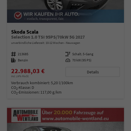
Skoda Scala
Selection 1.0 TSI 95PS/70kW 5G 2027
unverbindliche Lieferzeit: 10-12 Wochen
Neuwagen
Fahrzeugnummer
213685
Getriebe
Schalt. 5-Gang
Kraftstoff
Benzin
Leistung
70 kW (95 PS)
22.988,03 €
Details
incl. 19% MwSt.
Verbrauch kombiniert:
5,20 l/100km
CO
-Klasse:
D
2
CO
-Emissionen:
117,00 g/km
2