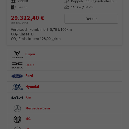
Fahrzeugnummer
213690
Getriebe
Doppelkupplungsgetriebe (DSG)
Kraftstoff
Benzin
Leistung
110 kW (150 PS)
29.322,40 €
Details
incl. 19% MwSt.
Verbrauch kombiniert:
5,70 l/100km
CO
-Klasse:
D
2
CO
-Emissionen:
128,00 g/km
2
Cupra
Dacia
Ford
Hyundai
Kia
Mercedes-Benz
MG