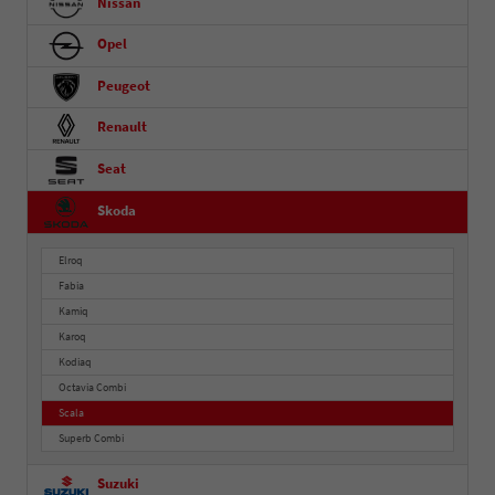
Nissan
Opel
Peugeot
Renault
Seat
Skoda
Elroq
Fabia
Kamiq
Karoq
Kodiaq
Octavia Combi
Scala
Superb Combi
Suzuki