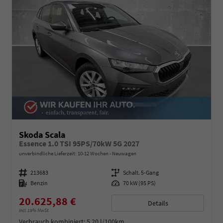
Skoda Scala
Essence 1.0 TSI 95PS/70kW 5G 2027
unverbindliche Lieferzeit: 10-12 Wochen
Neuwagen
Fahrzeugnummer
213683
Getriebe
Schalt. 5-Gang
Kraftstoff
Benzin
Leistung
70 kW (95 PS)
20.625,88 €
Details
incl. 19% MwSt.
Verbrauch kombiniert:
5,20 l/100km