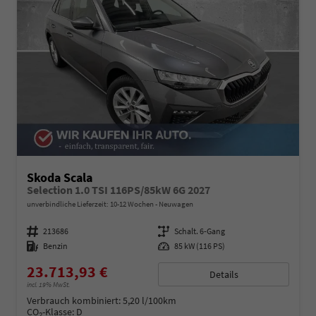
Skoda Scala
Selection 1.0 TSI 116PS/85kW 6G 2027
unverbindliche Lieferzeit: 10-12 Wochen
Neuwagen
Fahrzeugnummer
213686
Getriebe
Schalt. 6-Gang
Kraftstoff
Benzin
Leistung
85 kW (116 PS)
23.713,93 €
Details
incl. 19% MwSt.
Verbrauch kombiniert:
5,20 l/100km
CO
-Klasse:
D
2