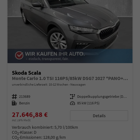
Skoda Scala
Monte Carlo 1.0 TSI 116PS/85kW DSG7 2027 *PANO+Matrix+Sportsitze*
unverbindliche Lieferzeit: 10-12 Wochen
Neuwagen
Fahrzeugnummer
213689
Getriebe
Doppelkupplungsgetriebe (DSG)
Kraftstoff
Benzin
Leistung
85 kW (116 PS)
27.646,88 €
Details
incl. 19% MwSt.
Verbrauch kombiniert:
5,70 l/100km
CO
-Klasse:
D
2
CO
-Emissionen:
128,00 g/km
2