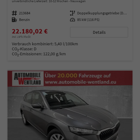
unverbindliche Lieferzeit: 10-12 Wochen
Neuwagen
Fahrzeugnummer
213684
Getriebe
Doppelkupplungsgetriebe (DSG)
Kraftstoff
Benzin
Leistung
85 kW (116 PS)
22.180,02 €
Details
incl. 19% MwSt.
Verbrauch kombiniert:
5,40 l/100km
CO
-Klasse:
D
2
CO
-Emissionen:
122,00 g/km
2