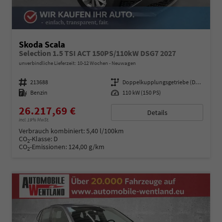
Skoda Scala
Selection 1.5 TSI ACT 150PS/110kW DSG7 2027
unverbindliche Lieferzeit: 10-12 Wochen
Neuwagen
Fahrzeugnummer
213688
Getriebe
Doppelkupplungsgetriebe (DSG)
Kraftstoff
Benzin
Leistung
110 kW (150 PS)
26.217,69 €
Details
incl. 19% MwSt.
Verbrauch kombiniert:
5,40 l/100km
CO
-Klasse:
D
2
CO
-Emissionen:
124,00 g/km
2