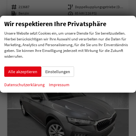
Fahrzeugnummer
213687
Getriebe
Doppelkupplungsgetriebe (DSG)
Kraftstoff
Benzin
Leistung
85 kW (116 PS)
Wir respektieren Ihre Privatsphäre
24.542,17 €
Details
incl. 19% MwSt.
Unsere Website setzt Cookies ein, um unsere Dienste für Sie bereitzustellen.
Verbrauch kombiniert:
5,40 l/100km
Hierbei berücksichtigen wir Ihre Auswahl und verarbeiten nur die Daten für
CO
-Klasse:
D
2
Marketing, Analytics und Personalisierung, für die Sie uns Ihr Einverständnis
CO
-Emissionen:
123,00 g/km
2
geben. Sie können Ihre Einwilligung jederzeit mit Wirkung für die Zukunft
widerrufen.
Alle akzeptieren
Einstellungen
Datenschutzerklärung
Impressum