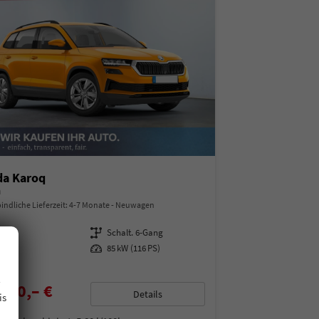
da Karoq
a
indliche Lieferzeit: 4-7 Monate
Neuwagen
97495
Getriebe
Schalt. 6-Gang
enzin
Leistung
85 kW (116 PS)
.
450,– €
Details
is
% MwSt.