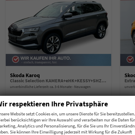
Skoda Karoq
Sko
Classic Selection KAMERA+eHK+KESSY+SHZ+SMARTLINK+LED+16" ALU
Extr
unverbindliche Lieferzeit: ca. 3-6 Monate
Neuwagen
unverb
Fahrzeugnummer
197016
Getriebe
Schalt. 6-Gang
Fahrzeugnummer
1
ir respektieren Ihre Privatsphäre
Kraftstoff
Benzin
Leistung
85 kW (116 PS)
Kraftstoff
B
Kilometerstand
10 km
nsere Website setzt Cookies ein, um unsere Dienste für Sie bereitzustellen
ierbei berücksichtigen wir Ihre Auswahl und verarbeiten nur die Daten für
28.290,– €
28.
Details
arketing, Analytics und Personalisierung, für die Sie uns Ihr Einverständn
incl. 19% MwSt.
incl. 19
eben. Sie können Ihre Einwilligung jederzeit mit Wirkung für die Zukunft