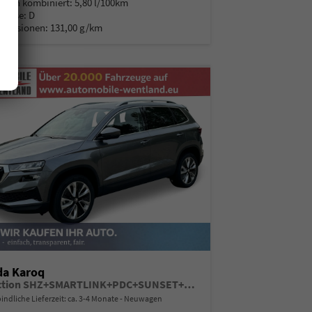
auch kombiniert:
5,80 l/100km
Klasse:
D
Emissionen:
131,00 g/km
da Karoq
Selection SHZ+SMARTLINK+PDC+SUNSET+LED
indliche Lieferzeit: ca. 3-4 Monate
Neuwagen