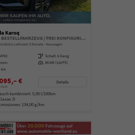
da Karoq
Extra BESTELLFAHRZEUG / FREI KONFIGURIERBAR
indliche Lieferzeit:
5 Monate
Neuwagen
14703
Getriebe
Schalt. 6-Gang
enzin
Leistung
85 kW (116 PS)
0 km
095,– €
Details
% MwSt.
auch kombiniert:
5,90 l/100km
Klasse:
D
Emissionen:
134,00 g/km