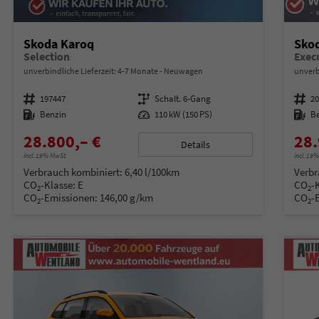
Skoda Karoq
Sko
Selection
unverbindliche Lieferzeit: 4-7 Monate
Neuwagen
unverb
Fahrzeugnummer
197447
Getriebe
Schalt. 6-Gang
Fahrzeugnummer
2
Kraftstoff
Benzin
Leistung
110 kW (150 PS)
Kraftstoff
B
28.800,– €
28.
Details
incl. 19% MwSt.
incl. 19
Verbrauch kombiniert:
6,40 l/100km
Verbr
CO
-Klasse:
E
CO
-
2
2
CO
-Emissionen:
146,00 g/km
CO
-
2
2