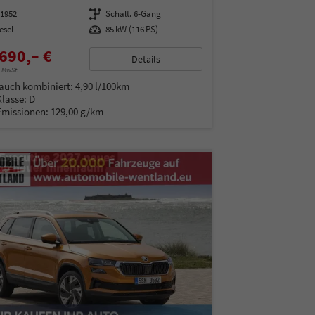
01952
Getriebe
Schalt. 6-Gang
esel
Leistung
85 kW (116 PS)
690,– €
Details
% MwSt.
auch kombiniert:
4,90 l/100km
Klasse:
D
Emissionen:
129,00 g/km