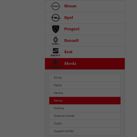
Nissan
Opel
Peugeot
Renault
Seat
Skoda
Elroq
Fabia
Kamiq
Karoq
Kodiaq
Octavia Combi
Scala
Superb Combi