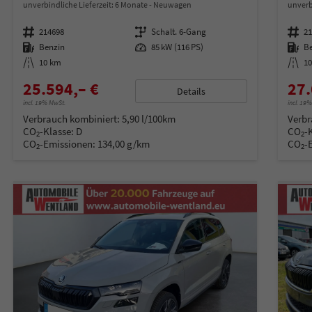
unverbindliche Lieferzeit:
6 Monate
Neuwagen
unverb
Fahrzeugnummer
214698
Getriebe
Schalt. 6-Gang
Fahrzeugnummer
2
Kraftstoff
Benzin
Leistung
85 kW (116 PS)
Kraftstoff
B
Kilometerstand
10 km
Kilometerstand
1
25.594,– €
27.
Details
incl. 19% MwSt.
incl. 19
Verbrauch kombiniert:
5,90 l/100km
Verbr
CO
-Klasse:
D
CO
-
2
2
CO
-Emissionen:
134,00 g/km
CO
-
2
2