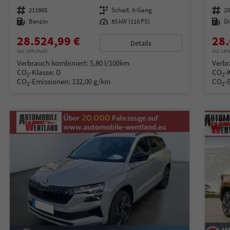
Fahrzeugnummer
211865
Getriebe
Schalt. 6-Gang
Fahrzeugnummer
2
Kraftstoff
Benzin
Leistung
85 kW (116 PS)
Kraftstoff
Di
28.524,99 €
28.
Details
incl. 19% MwSt.
incl. 19
Verbrauch kombiniert:
5,80 l/100km
Verbr
CO
-Klasse:
D
CO
-
2
2
CO
-Emissionen:
132,00 g/km
CO
-
2
2