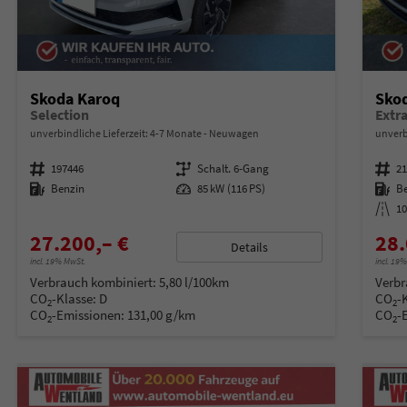
Skoda Karoq
Sko
Selection
unverbindliche Lieferzeit: 4-7 Monate
Neuwagen
unverb
Fahrzeugnummer
197446
Getriebe
Schalt. 6-Gang
Fahrzeugnummer
2
Kraftstoff
Benzin
Leistung
85 kW (116 PS)
Kraftstoff
B
Kilometerstand
1
27.200,– €
28.
Details
incl. 19% MwSt.
incl. 19
Verbrauch kombiniert:
5,80 l/100km
Verbr
CO
-Klasse:
D
CO
-
2
2
CO
-Emissionen:
131,00 g/km
CO
-
2
2