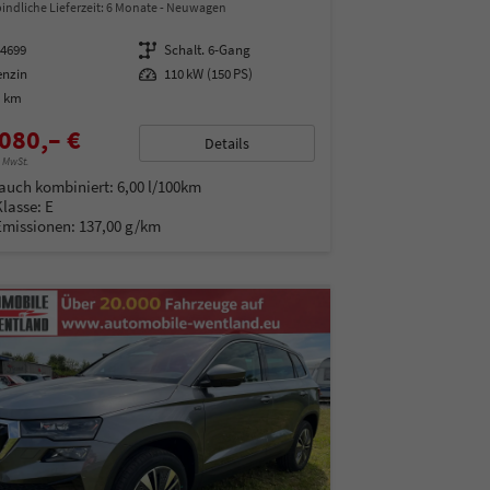
indliche Lieferzeit:
6 Monate
Neuwagen
14699
Getriebe
Schalt. 6-Gang
enzin
Leistung
110 kW (150 PS)
0 km
080,– €
Details
% MwSt.
auch kombiniert:
6,00 l/100km
Klasse:
E
Emissionen:
137,00 g/km