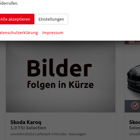
Verbrauch kombiniert:
5,90 l/100km
Verbr
iderrufen.
CO
-Klasse:
D
CO
-
2
2
CO
-Emissionen:
134,00 g/km
CO
-
2
2
Alle akzeptieren
Einstellungen
atenschutzerklärung
Impressum
Skoda Karoq
Sko
1.0 TSI Selection
unverbindliche Lieferzeit:
4 Monate
Neuwagen
unverb