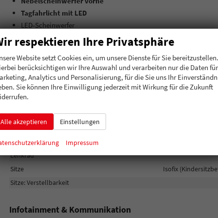
Nebelscheinwerfer vorne
Tagfahrlicht mit LED
LED-Scheinwerfer
USB-C Anschluss
ir respektieren Ihre Privatsphäre
Geschwindigkeitserkennung
nsere Website setzt Cookies ein, um unsere Dienste für Sie bereitzustellen
Digital Cockpit
ierbei berücksichtigen wir Ihre Auswahl und verarbeiten nur die Daten für
Garantieverlängerung: 4
arketing, Analytics und Personalisierung, für die Sie uns Ihr Einverständn
eben. Sie können Ihre Einwilligung jederzeit mit Wirkung für die Zukunft
iderrufen.
Jahre / 120.000 KM
Innen
Alle akzeptieren
Einstellungen
Fensterheber
Klimatisierung
atenschutzerklärung
Impressum
Lenkrad
Sitze
Isofix (Kindersitzb
Sitze: Verstellbarkeit
Infotainment & Kommunikation