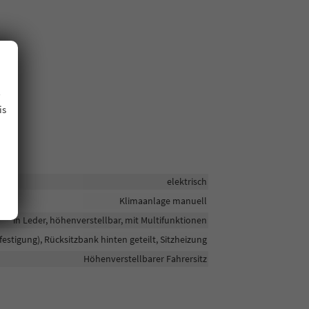
.
is
elektrisch
Klimaanlage manuell
in Leder, höhenverstellbar, mit Multifunktionen
efestigung), Rücksitzbank hinten geteilt, Sitzheizung
Höhenverstellbarer Fahrersitz