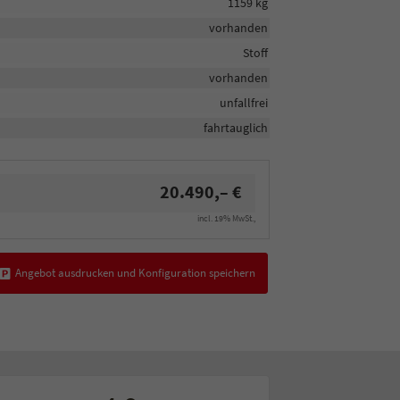
1159 kg
vorhanden
Stoff
vorhanden
unfallfrei
fahrtauglich
20.490,– €
incl. 19% MwSt.,
Angebot ausdrucken und Konfiguration speichern