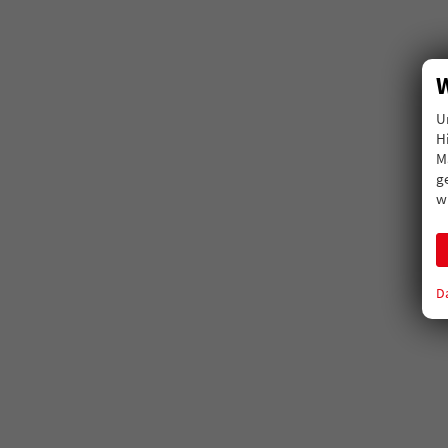
W
U
H
M
g
w
D