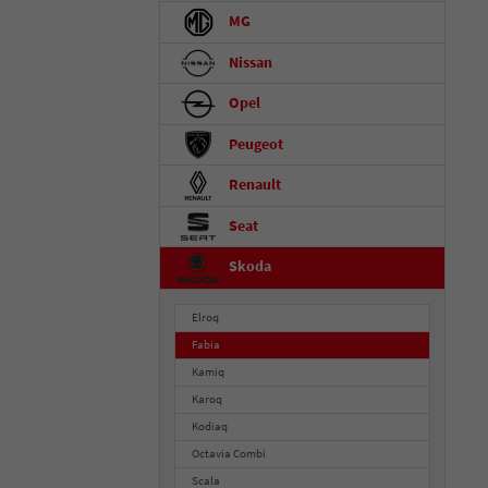
MG
Nissan
Opel
Peugeot
Renault
Seat
Skoda
Elroq
Fabia
Kamiq
Karoq
Kodiaq
Octavia Combi
Scala