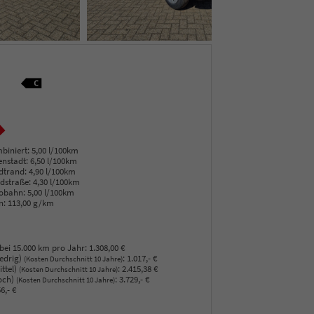
biniert:
5,00 l/100km
enstadt:
6,50 l/100km
dtrand:
4,90 l/100km
dstraße:
4,30 l/100km
obahn:
5,00 l/100km
n:
113,00 g/km
bei 15.000 km pro Jahr:
1.308,00 €
edrig)
:
1.017,- €
(Kosten Durchschnitt 10 Jahre)
ttel)
:
2.415,38 €
(Kosten Durchschnitt 10 Jahre)
och)
:
3.729,- €
(Kosten Durchschnitt 10 Jahre)
6,- €