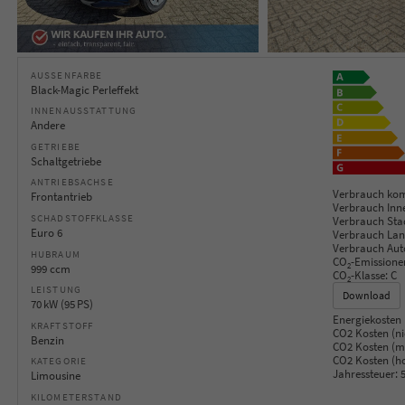
AUSSENFARBE
Black-Magic Perleffekt
INNENAUSSTATTUNG
Andere
GETRIEBE
Schaltgetriebe
ANTRIEBSACHSE
Verbrauch kom
Frontantrieb
Verbrauch Inn
SCHADSTOFFKLASSE
Verbrauch Sta
Euro 6
Verbrauch Lan
Verbrauch Aut
HUBRAUM
CO
-Emissione
2
999 ccm
CO
-Klasse:
C
2
LEISTUNG
Download
70 kW (95 PS)
Energiekosten 
KRAFTSTOFF
CO2 Kosten (ni
Benzin
CO2 Kosten (mi
CO2 Kosten (h
KATEGORIE
Jahressteuer:
5
Limousine
KILOMETERSTAND