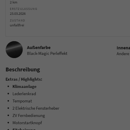
2 km
ERSTZULASSUNG
23.03.2026
ZUSTAND
unfallfrei
Außenfarbe
Innen
Black-Magic Perleffekt
Andere
Beschreibung
Extras / Highlights:
Klimaanlage
Lederlenkrad
Tempomat
2 Elektrische Fensterheber
ZV Fernbedienung
Motorstartknopf
Sitzheizung