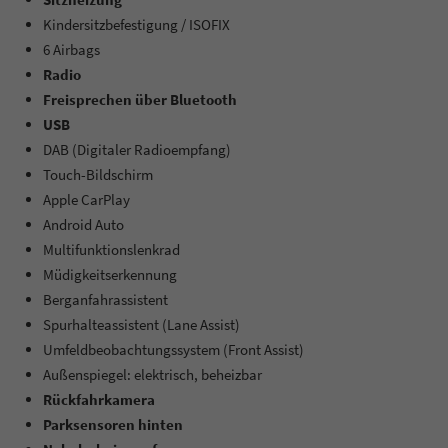
Kindersitzbefestigung / ISOFIX
6 Airbags
Radio
Freisprechen über Bluetooth
USB
DAB (Digitaler Radioempfang)
Touch-Bildschirm
Apple CarPlay
Android Auto
Multifunktionslenkrad
Müdigkeitserkennung
Berganfahrassistent
Spurhalteassistent (Lane Assist)
Umfeldbeobachtungssystem (Front Assist)
Außenspiegel: elektrisch, beheizbar
Rückfahrkamera
Parksensoren hinten