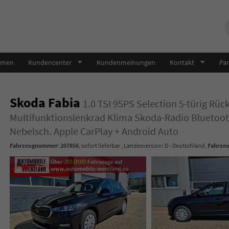
hmen
Kundencenter
Kundenmeinungen
Kontakt
Par
Skoda Fabia
1.0 TSI 95PS Selection 5-türig Rü
Multifunktionslenkrad Klima Skoda-Radio Blueto
Nebelsch. Apple CarPlay + Android Auto
Fahrzeugnummer
:
207856
,
sofort lieferbar
, Landesversion: D - Deutschland,
Fahrzeu