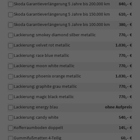
Skoda Garantieverlängerung 5 Jahre bis 200.000 km
840,– €
Skoda Garantieverlängerung 5 Jahre bis 150.000 km
610,– €
Skoda Garantieverlängerung 5 Jahre bis 100.000 km
380,– €
Lackierung: smokey diamond silber metallic
770,– €
Lackierung: velvet rot metallic
1.030,– €
Lackierung: race blue metallic
770,– €
Lackierung: moon white metallic
770,– €
Lackierung: phoenix orange metallic
1.030,– €
Lackierung: graphite grau metallic
770,– €
Lackierung: magic black metallic
770,– €
Lackierung: energy blau
ohne Aufpreis
Lackierung: candy white
540,– €
Kofferraumboden doppelt
145,– €
Gummifußmatten 4-Teilig
60,– €