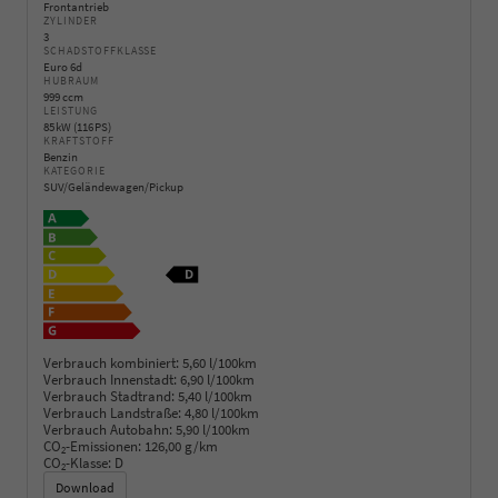
Frontantrieb
ZYLINDER
3
SCHADSTOFFKLASSE
Euro 6d
HUBRAUM
999 ccm
LEISTUNG
85 kW (116 PS)
KRAFTSTOFF
Benzin
KATEGORIE
SUV/Geländewagen/Pickup
Verbrauch kombiniert:
5,60 l/100km
Verbrauch Innenstadt:
6,90 l/100km
Verbrauch Stadtrand:
5,40 l/100km
Verbrauch Landstraße:
4,80 l/100km
Verbrauch Autobahn:
5,90 l/100km
CO
-Emissionen:
126,00 g/km
2
CO
-Klasse:
D
2
Download