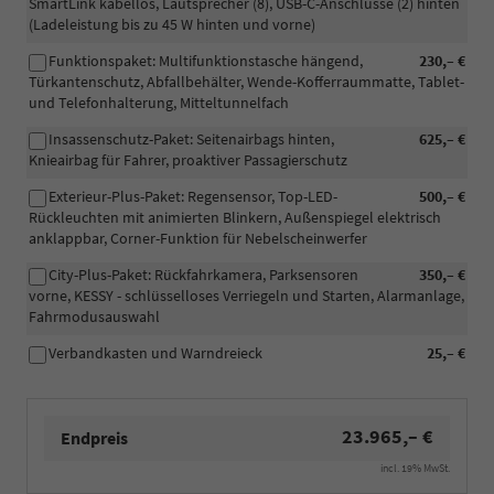
SmartLink kabellos, Lautsprecher (8), USB-C-Anschlüsse (2) hinten
(Ladeleistung bis zu 45 W hinten und vorne)
Funktionspaket: Multifunktionstasche hängend,
230,– €
Türkantenschutz, Abfallbehälter, Wende-Kofferraummatte, Tablet-
und Telefonhalterung, Mitteltunnelfach
Insassenschutz-Paket: Seitenairbags hinten,
625,– €
Knieairbag für Fahrer, proaktiver Passagierschutz
Exterieur-Plus-Paket: Regensensor, Top-LED-
500,– €
Rückleuchten mit animierten Blinkern, Außenspiegel elektrisch
anklappbar, Corner-Funktion für Nebelscheinwerfer
City-Plus-Paket: Rückfahrkamera, Parksensoren
350,– €
vorne, KESSY - schlüsselloses Verriegeln und Starten, Alarmanlage,
Fahrmodusauswahl
Verbandkasten und Warndreieck
25,– €
23.965,– €
Endpreis
incl. 19% MwSt.