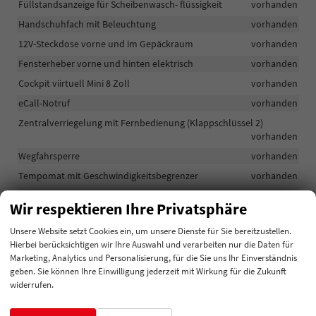
Füllstandsanzeige für Scheibenwasch- flüssigkeit
vorhanden
Handschuhfach mit Beleuchtung
vorhanden
12V-Steckdose vorne und im Gepäckraum
vorhanden
Fensterheber vorne und hinten elektrisch
vorhanden
Cockpit viirtuell Mini 8 Zoll
vorhanden
eCall-Notruf
vorhanden
Zentralverriegelung mit Fernbedienung (Klappschlüssel 2)
vorhanden
Wegfahrsperre
vorhanden
Tempomat mit Geschwindigkeitsbegrenzer
vorhanden
Servolenkung
vorhanden
Wir respektieren Ihre Privatsphäre
Parksensoren hinten
vorhanden
Unsere Website setzt Cookies ein, um unsere Dienste für Sie bereitzustellen.
Nebelschlussleuchte
vorhanden
Hierbei berücksichtigen wir Ihre Auswahl und verarbeiten nur die Daten für
ISOFIX-Befestigungspunkte auf dem Beifahrersitz und den äußeren
Marketing, Analytics und Personalisierung, für die Sie uns Ihr Einverständnis
Rücksitzen
vorhanden
geben. Sie können Ihre Einwilligung jederzeit mit Wirkung für die Zukunft
widerrufen.
Kopfairbags vorne
vorhanden
Front-Assist - mit Warnung und Bremsung bei drohender Kollision