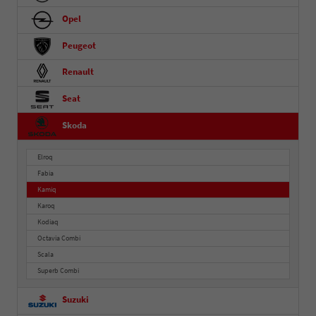
Opel
Peugeot
Renault
Seat
Skoda
Elroq
Fabia
Kamiq
Karoq
Kodiaq
Octavia Combi
Scala
Superb Combi
Suzuki