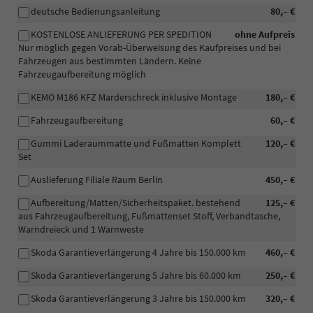
deutsche Bedienungsanleitung
80,– €
KOSTENLOSE ANLIEFERUNG PER SPEDITION
ohne Aufpreis
Nur möglich gegen Vorab-Überweisung des Kaufpreises und bei
Fahrzeugen aus bestimmten Ländern. Keine
Fahrzeugaufbereitung möglich
KEMO M186 KFZ Marderschreck inklusive Montage
180,– €
Fahrzeugaufbereitung
60,– €
Gummi Laderaummatte und Fußmatten Komplett
120,– €
Set
Auslieferung Filiale Raum Berlin
450,– €
Aufbereitung/Matten/Sicherheitspaket. bestehend
125,– €
aus Fahrzeugaufbereitung, Fußmattenset Stoff, Verbandtasche,
Warndreieck und 1 Warnweste
Skoda Garantieverlängerung 4 Jahre bis 150.000 km
460,– €
Skoda Garantieverlängerung 5 Jahre bis 60.000 km
250,– €
Skoda Garantieverlängerung 3 Jahre bis 150.000 km
320,– €