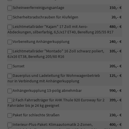
Scheinwerferreinigungsanlage
150,– €
Sicherheitsradschrauben für Alufelgen
20,– €
Leichtmetallräder "Kajam" 17 Zoll mit Aero-
480,– €
Abdeckungen, silberfarbig, 6,5Jx17 ET40, Bereifung 205/55 R17
Vorbereitung Anhängerkupplung
240,– €
Leichtmetallräder "Montado" 16 Zoll schwarz poliert,
105,– €
6Jx16 ET38, Bereifung 205/60 R16
Sunset
205,– €
Dauerplus und Ladeleitung für Wohnwagenbetrieb
125,– €
nur in Verbindung mit Anhängerkupplung
Anhängerkupplung 13-polig abnehmbar
990,– €
2 Fach Fahrradträger für AHK Thule 920 Euroway für 2
399,– €
Fahrräder bis je 24 kg geeignet
Paket für schlechte Straßen
230,– €
Interieur-Plus-Paket: Klimaautomatik 2-Zonen,
400,– €