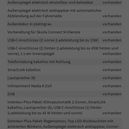
Außenspiegel elektrisch einstellbar und beheizbar
vorhanden
Außenspiegel elektrisch anklappbar mit automatischer
Abblendung auf der Fahrerseite
vorhanden
Außendekor in platingrau
vorhanden
Vorbereitung für Skoda Connect M-Dienste
vorhanden
USB-C-Anschlüsse (2) vorne (Ladeleistung bis zu 15W)
vorhanden
USB-C-Anschlüsse (2) hinten (Ladeleistung bis zu 45W hinten und
vorne), 1 x am Innenspiegel
vorhanden
Telefonladung kabellos mit Kühlung
vorhanden
SmartLink kabellos
vorhanden
Lautsprecher (8)
vorhanden
Infotainment Media 8 Zoll
vorhanden
DAB
vorhanden
Interieur-Plus-Paket: Klimaautomatik 2-Zonen, SmartLink
kabellos, Lautsprecher (8), USB-C-Anschlüsse (2) hinten
(Ladeleistung bis zu 45 W hinten und vorne)
vorhanden
Exterieur-Plus-Paket: Regensensor, Top-LED-Rückleuchten mit
animierten Blinkern, Außenspiegel elektrisch anklappbar, Corner-