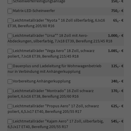
Scheinwerferreinigungsanlage
150,– €
Matrix-LED-Scheinwerfer
750,– €
Leichtmetallräder "Nyota " 16 Zoll silberfarbig, 6Jx16
65,– €
ET38, Bereifung 205/60 R16
Leichtmetallräder "Ursa"" 18 Zoll mit Aero-
1.000,– €
Abdeckungen, silberfarbig, 7Jx18 ET39, Bereifung 215/45 R18
Leichtmetallräder "Vega Aero" 18 Zoll, schwarz
1.085,– €
poliert, 7Jx18 ET39, Bereifung 215/45 R18
Dauerplus und Ladeleitung für Wohnwagenbetrieb
125,– €
nur in Verbindung mit Anhängerkupplung
Vorbereitung Anhängerkupplung
240,– €
Leichtmetallräder "Montrado" 16 Zoll schwarz
170,– €
poliert, 6Jx16 ET38, Bereifung 205/60 R16
Leichtmetallräder "Propus Aero" 17 Zoll, schwarz
625,– €
poliert, 6,5Jx17 ET40, Bereifung 205/55 R17
Leichtmetallräder "Kajam Aero" 17 Zoll, silberfarbig,
545,– €
6,5Jx17 ET40, Bereifung 205/55 R17