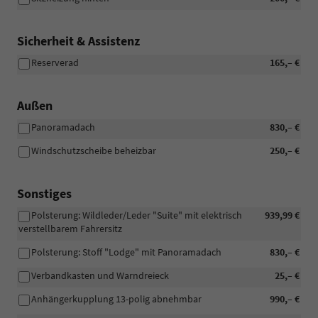
Sicherheit & Assistenz
Reserverad
165,– €
Außen
Panoramadach
830,– €
Windschutzscheibe beheizbar
250,– €
Sonstiges
Polsterung: Wildleder/Leder "Suite" mit elektrisch
939,99 €
verstellbarem Fahrersitz
Polsterung: Stoff "Lodge" mit Panoramadach
830,– €
Verbandkasten und Warndreieck
25,– €
Anhängerkupplung 13-polig abnehmbar
990,– €