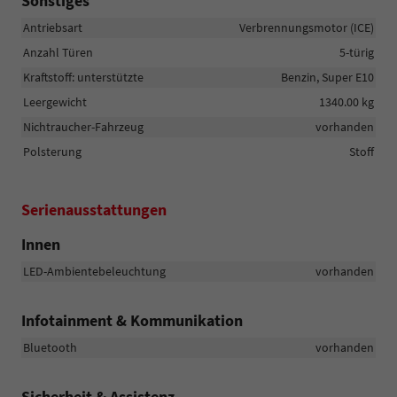
Sonstiges
Antriebsart
Verbrennungsmotor (ICE)
Anzahl Türen
5-türig
Kraftstoff: unterstützte
Benzin, Super E10
Leergewicht
1340.00 kg
Nichtraucher-Fahrzeug
vorhanden
Polsterung
Stoff
Serienausstattungen
Innen
LED-Ambientebeleuchtung
vorhanden
Infotainment & Kommunikation
Bluetooth
vorhanden
Sicherheit & Assistenz