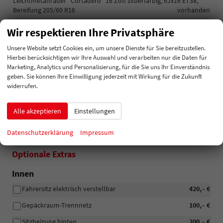
Leichtmetallräder "Cortadero" 16 Zoll silberfarbig, 6Jx16 ET38,
Bereifung 205/60 R16
vorhanden
Außenspiegel und Türgriffe in Wagenfarbe.
vorhanden
Wir respektieren Ihre Privatsphäre
Außentürschweller in platingrau
vorhanden
Unsere Website setzt Cookies ein, um unsere Dienste für Sie bereitzustellen.
Dachträger silberfarbig
vorhanden
Hierbei berücksichtigen wir Ihre Auswahl und verarbeiten nur die Daten für
Eiskratzer im Tankdeckel
vorhanden
Marketing, Analytics und Personalisierung, für die Sie uns Ihr Einverständnis
geben. Sie können Ihre Einwilligung jederzeit mit Wirkung für die Zukunft
Scheibenbremsen hinten
vorhanden
widerrufen.
Scheibenleisten in Chrom
vorhanden
Sunset
vorhanden
Alle akzeptieren
Einstellungen
Garantiebeginn vor Auslieferung im Ausland!!!
vorhanden
Datenschutzerklärung
Impressum
Optionale Extras
Innen
Fahrersitz elektrisch verstellbar
420,– €
Gepäckraum-Trennnetz
100,– €
Sitzheizung hinten
200,– €