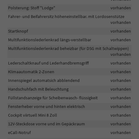
Polsterung: Stoff "Lodge"
vorhanden
Fahrer- und Beifahrersitz höheneinstellbar. mit Lordosenstütze
vorhanden
Startknopf
vorhanden
Multifunktionslederlenkrad längs-verstellbar
vorhanden
Multifunktionslederlenkrad beheizbar (für DSG mit Schaltwippen)
vorhanden
Lederschaltknauf und Lederhandbremsgriff
vorhanden
Klimaautomatik 2-Zonen
vorhanden
Innenspiegel automatsich abblendend
vorhanden
Handschuhfach mit Beleuchtung
vorhanden
Füllstandsanzeige für Scheibenwasch- flüssigkeit
vorhanden
Fensterheber vorne und hinten elektrisch
vorhanden
Cockpit viirtuell Mini 8 Zoll
vorhanden
12V-Steckdose vorne und im Gepäckraum
vorhanden
eCall-Notruf
vorhanden