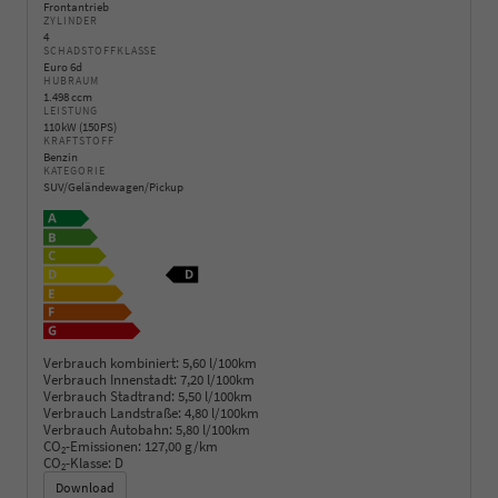
Frontantrieb
ZYLINDER
4
SCHADSTOFFKLASSE
Euro 6d
HUBRAUM
1.498 ccm
LEISTUNG
110 kW (150 PS)
KRAFTSTOFF
Benzin
KATEGORIE
SUV/Geländewagen/Pickup
Verbrauch kombiniert:
5,60 l/100km
Verbrauch Innenstadt:
7,20 l/100km
Verbrauch Stadtrand:
5,50 l/100km
Verbrauch Landstraße:
4,80 l/100km
Verbrauch Autobahn:
5,80 l/100km
CO
-Emissionen:
127,00 g/km
2
CO
-Klasse:
D
2
Download