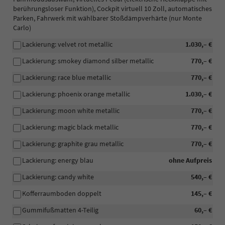
berührungsloser Funktion), Cockpit virtuell 10 Zoll, automatisches
Parken, Fahrwerk mit wählbarer Stoßdämpverhärte (nur Monte
Carlo)
Lackierung: velvet rot metallic
1.030,– €
Lackierung: smokey diamond silber metallic
770,– €
Lackierung: race blue metallic
770,– €
Lackierung: phoenix orange metallic
1.030,– €
Lackierung: moon white metallic
770,– €
Lackierung: magic black metallic
770,– €
Lackierung: graphite grau metallic
770,– €
Lackierung: energy blau
ohne Aufpreis
Lackierung: candy white
540,– €
Kofferraumboden doppelt
145,– €
Gummifußmatten 4-Teilig
60,– €