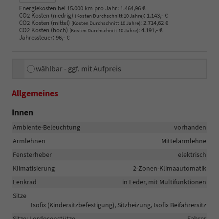
Energiekosten bei 15.000 km pro Jahr:
1.464,96 €
CO2 Kosten (niedrig)
:
1.143,- €
(Kosten Durchschnitt 10 Jahre)
CO2 Kosten (mittel)
:
2.714,62 €
(Kosten Durchschnitt 10 Jahre)
CO2 Kosten (hoch)
:
4.191,- €
(Kosten Durchschnitt 10 Jahre)
Jahressteuer:
96,- €
wählbar - ggf. mit Aufpreis
Allgemeines
Innen
Ambiente-Beleuchtung
vorhanden
Armlehnen
Mittelarmlehne
Fensterheber
elektrisch
Klimatisierung
2-Zonen-Klimaautomatik
Lenkrad
in Leder, mit Multifunktionen
Sitze
Isofix (Kindersitzbefestigung), Sitzheizung, Isofix Beifahrersitz
Sitze: Lordosenstütze
Fahrer