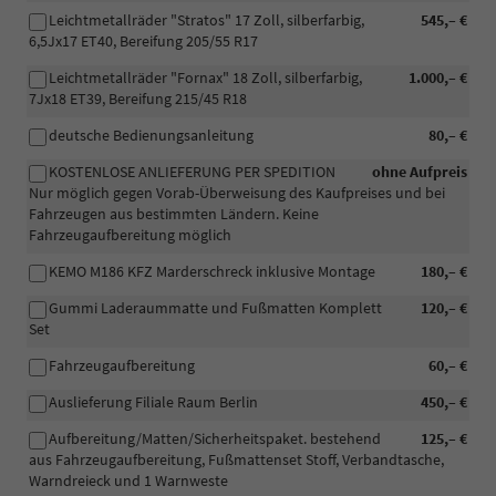
Leichtmetallräder "Stratos" 17 Zoll, silberfarbig,
545,– €
6,5Jx17 ET40, Bereifung 205/55 R17
Leichtmetallräder "Fornax" 18 Zoll, silberfarbig,
1.000,– €
7Jx18 ET39, Bereifung 215/45 R18
deutsche Bedienungsanleitung
80,– €
KOSTENLOSE ANLIEFERUNG PER SPEDITION
ohne Aufpreis
Nur möglich gegen Vorab-Überweisung des Kaufpreises und bei
Fahrzeugen aus bestimmten Ländern. Keine
Fahrzeugaufbereitung möglich
KEMO M186 KFZ Marderschreck inklusive Montage
180,– €
Gummi Laderaummatte und Fußmatten Komplett
120,– €
Set
Fahrzeugaufbereitung
60,– €
Auslieferung Filiale Raum Berlin
450,– €
Aufbereitung/Matten/Sicherheitspaket. bestehend
125,– €
aus Fahrzeugaufbereitung, Fußmattenset Stoff, Verbandtasche,
Warndreieck und 1 Warnweste