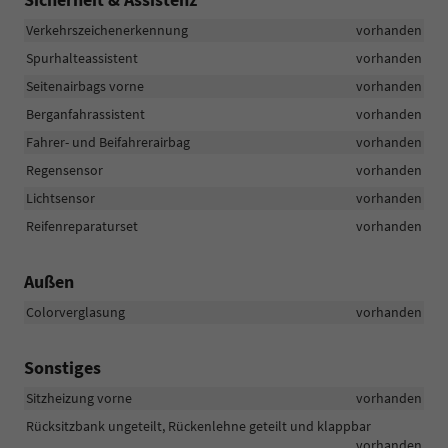
Verkehrszeichenerkennung
vorhanden
Spurhalteassistent
vorhanden
Seitenairbags vorne
vorhanden
Berganfahrassistent
vorhanden
Fahrer- und Beifahrerairbag
vorhanden
Regensensor
vorhanden
Lichtsensor
vorhanden
Reifenreparaturset
vorhanden
Außen
Colorverglasung
vorhanden
Sonstiges
Sitzheizung vorne
vorhanden
Rücksitzbank ungeteilt, Rückenlehne geteilt und klappbar
vorhanden