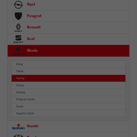
Opel
Peugeot
Renault
Seat
Skoda
Elroq
Fabia
Kamiq
Karoq
Kodiaq
Octavia Combi
Scala
Superb Combi
Suzuki