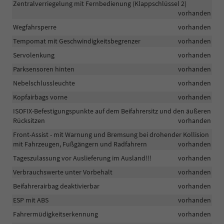
Zentralverriegelung mit Fernbedienung (Klappschlüssel 2)
vorhanden
Wegfahrsperre
vorhanden
Tempomat mit Geschwindigkeitsbegrenzer
vorhanden
Servolenkung
vorhanden
Parksensoren hinten
vorhanden
Nebelschlussleuchte
vorhanden
Kopfairbags vorne
vorhanden
ISOFIX-Befestigungspunkte auf dem Beifahrersitz und den äußeren
Rücksitzen
vorhanden
Front-Assist - mit Warnung und Bremsung bei drohender Kollision
mit Fahrzeugen, Fußgängern und Radfahrern
vorhanden
Tageszulassung vor Auslieferung im Ausland!!!
vorhanden
Verbrauchswerte unter Vorbehalt
vorhanden
Beifahrerairbag deaktivierbar
vorhanden
ESP mit ABS
vorhanden
Fahrermüdigkeitserkennung
vorhanden