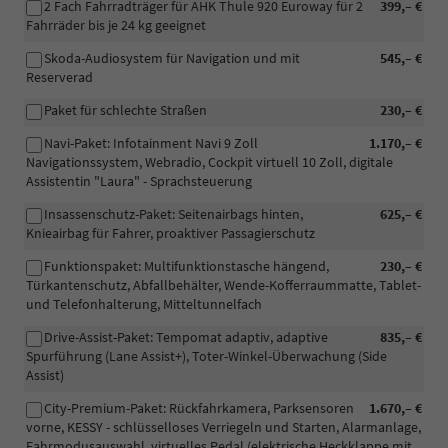
2 Fach Fahrradträger für AHK Thule 920 Euroway für 2
399,– €
Fahrräder bis je 24 kg geeignet
Skoda-Audiosystem für Navigation und mit
545,– €
Reserverad
Paket für schlechte Straßen
230,– €
Navi-Paket: Infotainment Navi 9 Zoll
1.170,– €
Navigationssystem, Webradio, Cockpit virtuell 10 Zoll, digitale
Assistentin "Laura" - Sprachsteuerung
Insassenschutz-Paket: Seitenairbags hinten,
625,– €
Knieairbag für Fahrer, proaktiver Passagierschutz
Funktionspaket: Multifunktionstasche hängend,
230,– €
Türkantenschutz, Abfallbehälter, Wende-Kofferraummatte, Tablet-
und Telefonhalterung, Mitteltunnelfach
Drive-Assist-Paket: Tempomat adaptiv, adaptive
835,– €
Spurführung (Lane Assist+), Toter-Winkel-Überwachung (Side
Assist)
City-Premium-Paket: Rückfahrkamera, Parksensoren
1.670,– €
vorne, KESSY - schlüsselloses Verriegeln und Starten, Alarmanlage,
Fahrmodusauswahl, virtuelles Pedal (elektrische Heckklappe mit