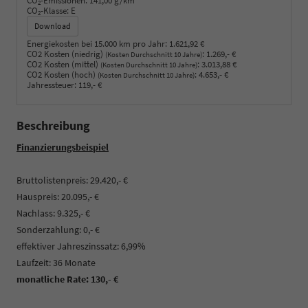
CO
-Emissionen:
141,00 g/km
2
CO
-Klasse:
E
2
Download
Energiekosten bei 15.000 km pro Jahr:
1.621,92 €
CO2 Kosten (niedrig)
:
1.269,- €
(Kosten Durchschnitt 10 Jahre)
CO2 Kosten (mittel)
:
3.013,88 €
(Kosten Durchschnitt 10 Jahre)
CO2 Kosten (hoch)
:
4.653,- €
(Kosten Durchschnitt 10 Jahre)
Jahressteuer:
119,- €
Beschreibung
Finanzierungsbeispiel
Bruttolistenpreis: 29.420,- €
Hauspreis: 20.095,- €
Nachlass: 9.325,- €
Sonderzahlung: 0,- €
effektiver Jahreszinssatz: 6,99%
Laufzeit: 36 Monate
monatliche Rate: 130,- €