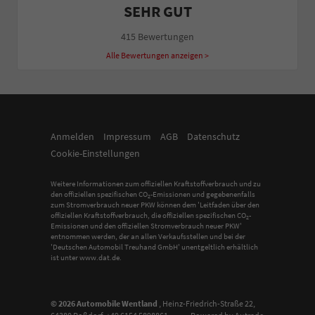
SEHR GUT
415 Bewertungen
Alle Bewertungen anzeigen >
Anmelden
Impressum
AGB
Datenschutz
Cookie-Einstellungen
Weitere Informationen zum offiziellen Kraftstoffverbrauch und zu
den offiziellen spezifischen CO
-Emissionen und gegebenenfalls
2
zum Stromverbrauch neuer PKW können dem 'Leitfaden über den
offiziellen Kraftstoffverbrauch, die offiziellen spezifischen CO
-
2
Emissionen und den offiziellen Stromverbrauch neuer PKW'
entnommen werden, der an allen Verkaufsstellen und bei der
'Deutschen Automobil Treuhand GmbH' unentgeltlich erhältlich
ist unter www.dat.de.
© 2026
Automobile Wentland
,
Heinz-Friedrich-Straße 22
,