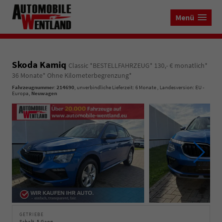
Menü
Skoda Kamiq
Classic *BESTELLFAHRZEUG* 130,- € monatlich*
36 Monate* Ohne Kilometerbegrenzung*
Fahrzeugnummer
:
214690
, unverbindliche Lieferzeit:
6 Monate
, Landesversion: EU -
Europa,
Neuwagen
GETRIEBE
Schalt. 5-Gang