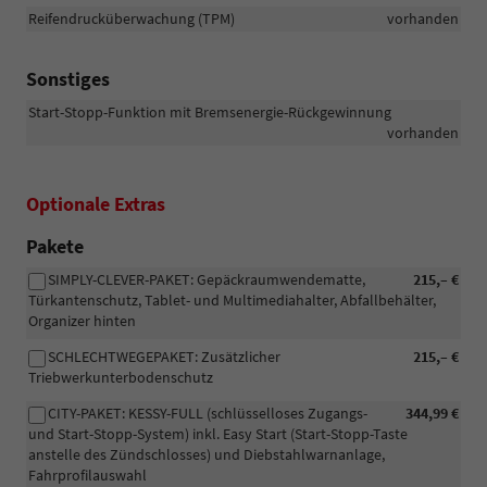
Reifendrucküberwachung (TPM)
vorhanden
Sonstiges
Start-Stopp-Funktion mit Bremsenergie-Rückgewinnung
vorhanden
Optionale Extras
Pakete
SIMPLY-CLEVER-PAKET: Gepäckraumwendematte,
215,– €
Türkantenschutz, Tablet- und Multimediahalter, Abfallbehälter,
Organizer hinten
SCHLECHTWEGEPAKET: Zusätzlicher
215,– €
Triebwerkunterbodenschutz
CITY-PAKET: KESSY-FULL (schlüsselloses Zugangs-
344,99 €
und Start-Stopp-System) inkl. Easy Start (Start-Stopp-Taste
anstelle des Zündschlosses) und Diebstahlwarnanlage,
Fahrprofilauswahl