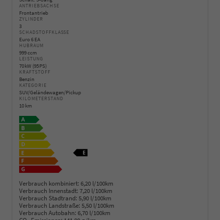
ANTRIEBSACHSE
Frontantrieb
ZYLINDER
3
SCHADSTOFFKLASSE
Euro 6 EA
HUBRAUM
999 ccm
LEISTUNG
70 kW (95 PS)
KRAFTSTOFF
Benzin
KATEGORIE
SUV/Geländewagen/Pickup
KILOMETERSTAND
10 km
Verbrauch kombiniert:
6,20 l/100km
Verbrauch Innenstadt:
7,20 l/100km
Verbrauch Stadtrand:
5,90 l/100km
Verbrauch Landstraße:
5,50 l/100km
Verbrauch Autobahn:
6,70 l/100km