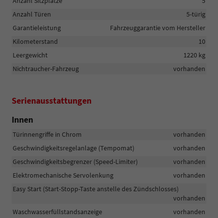
Anzahl Sitzplätze
5
Anzahl Türen
5-türig
Garantieleistung
Fahrzeuggarantie vom Hersteller
Kilometerstand
10
Leergewicht
1220 kg
Nichtraucher-Fahrzeug
vorhanden
Serienausstattungen
Innen
Türinnengriffe in Chrom
vorhanden
Geschwindigkeitsregelanlage (Tempomat)
vorhanden
Geschwindigkeitsbegrenzer (Speed-Limiter)
vorhanden
Elektromechanische Servolenkung
vorhanden
Easy Start (Start-Stopp-Taste anstelle des Zündschlosses)
vorhanden
Waschwasserfüllstandsanzeige
vorhanden