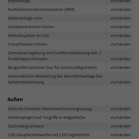
Kopfairbags
vorhanden
Multikollisionsbremsassistent (MKB)
vorhanden
Seitenairbags vorn
vorhanden
Scheibenbremsen hinten
vorhanden
Notrufssystem (e-Call)
vorhanden
3 Kopfstützen hinten
vorhanden
Zentralverriegelung mit Funkfernbedienung inkl. 2
Funkklappschlüsseln
vorhanden
Berganfahrassistent (nur für Automatikgetriebe)
vorhanden
Automatische Aktivierung der Warnblinkanlage bei
Gefahrenbremsung
vorhanden
Außen
Getönte Scheiben (Wäremeschutzverglasung)
vorhanden
Außenspiegel und Türgriffe in Wagenfarbe
vorhanden
Dachreling schwarz
vorhanden
LED-Hauptscheinwerfer mit LED-Tagfahrlicht
vorhanden