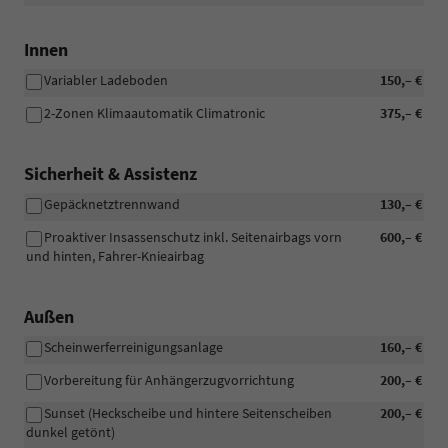
Innen
Variabler Ladeboden
150,– €
2-Zonen Klimaautomatik Climatronic
375,– €
Sicherheit & Assistenz
Gepäcknetztrennwand
130,– €
Proaktiver Insassenschutz inkl. Seitenairbags vorn
600,– €
und hinten, Fahrer-Knieairbag
Außen
Scheinwerferreinigungsanlage
160,– €
Vorbereitung für Anhängerzugvorrichtung
200,– €
Sunset (Heckscheibe und hintere Seitenscheiben
200,– €
dunkel getönt)