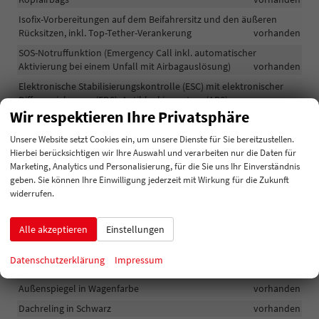
Isofix-Vorbereitungen auf dem Beifahrersitz und den äußeren
Rücksitzen, inkl. Top-Tether-Verankerung
vorhanden
SOS-Notruffunktion (Emergency Call inkl. automatischer
Aktivierung bei einem Unfall mit Airbagauslösung)
vorhanden
Elektronische Stabilisierungskontrolle (ESC) mit elektronischer
Differenzialsperre (EDS), Antiblockiersystem (ABS),
Wir respektieren Ihre Privatsphäre
Motorschleppmomentregelung (MSR), Antriebsschlupfregelung
(ASR), Elektronische Bremskraftverteilung (EBV), Elektronische
Unsere Website setzt Cookies ein, um unsere Dienste für Sie bereitzustellen.
Querdifferenzialsperre (XDS+), Multikollisionsbremse (MKB)
Hierbei berücksichtigen wir Ihre Auswahl und verarbeiten nur die Daten für
vorhanden
Marketing, Analytics und Personalisierung, für die Sie uns Ihr Einverständnis
Höheneinstellbare Dreipunkt-Sicherheitsgurte vorn, mit
geben. Sie können Ihre Einwilligung jederzeit mit Wirkung für die Zukunft
Gurtstraffern
vorhanden
widerrufen.
Multifunktionskamera (für Assistenzsysteme)
vorhanden
Alle akzeptieren
Einstellungen
Außen
Datenschutzerklärung
Impressum
Türgriffe in Wagenfarbe
vorhanden
Außenspiegel in Wagenfarbe
vorhanden
Dachreling in Schwarz
vorhanden