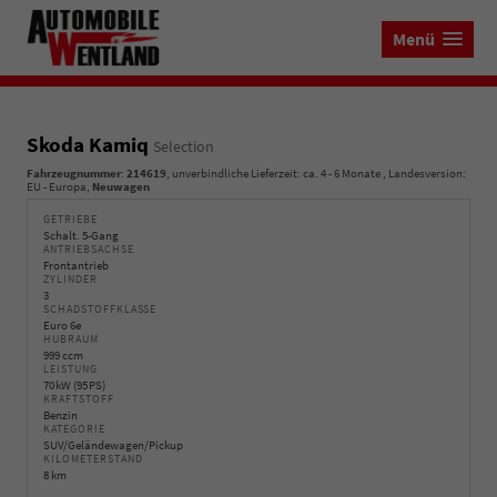
Menü
Skoda Kamiq
Selection
Fahrzeugnummer
:
214619
, unverbindliche Lieferzeit: ca. 4 - 6 Monate , Landesversion:
EU - Europa,
Neuwagen
GETRIEBE
Schalt. 5-Gang
ANTRIEBSACHSE
Frontantrieb
ZYLINDER
3
SCHADSTOFFKLASSE
Euro 6e
HUBRAUM
999 ccm
LEISTUNG
70 kW (95 PS)
KRAFTSTOFF
Benzin
KATEGORIE
SUV/Geländewagen/Pickup
KILOMETERSTAND
8 km