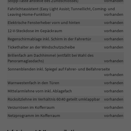
Stopp-Taste anstelle des Zündschlosses)
vorhanden
Fahrlichtassistent (Easy Light Assist; Tunnellicht, Coming- und
Leaving-Home-Funktion)
vorhanden
Elektrische Fensterheber vorn und hinten
vorhanden
12-V-Steckdose im Gepäckraum
vorhanden
Regenschirmablage inkl. Schirm in der Fahrertür
vorhanden
Tickethalter an der Windschutzscheibe
vorhanden
Brillenfach am Dachhimmel (entfällt bei Wahl des
Panoramaglasdachs)
vorhanden
Sonnenblenden inkl. Spiegel auf Fahrer- und Beifahrerseite
vorhanden
Warnwestenfach in den Türen
vorhanden
Mittelarmlehne vorn inkl. Ablagefach
vorhanden
Rücksitzlehne im Verhältnis 60:40 geteilt umklappbar
vorhanden
Verzurrösen im Kofferraum
vorhanden
Netzprogramm im Kofferraum
vorhanden