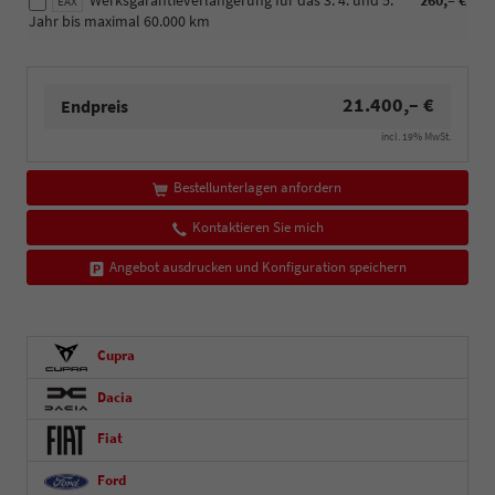
Werksgarantieverlängerung für das 3. 4. und 5.
260,– €
EAX
Jahr bis maximal 60.000 km
21.400,– €
Endpreis
incl. 19% MwSt.
Bestellunterlagen anfordern
Kontaktieren Sie mich
Angebot ausdrucken und Konfiguration speichern
Cupra
Dacia
Fiat
Ford