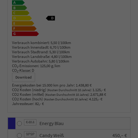
Verbrauch kombiniert:
5,50 l/100km
Verbrauch Innenstadt:
6,70 l/100km
Verbrauch Stadtrand:
5,30 l/100km
Verbrauch Landstraße:
4,80 l/100km
Verbrauch Autobahn:
5,80 l/100km
CO
-Emissionen:
125,00 g/km
2
CO
-Klasse:
D
2
Download
Energiekosten bei 15.000 km pro Jahr:
1.438,80 €
CO2 Kosten (niedrig)
:
1.125,- €
(Kosten Durchschnitt 10 Jahre)
CO2 Kosten (mittel)
:
2.671,88 €
(Kosten Durchschnitt 10 Jahre)
CO2 Kosten (hoch)
:
4.125,- €
(Kosten Durchschnitt 10 Jahre)
Jahressteuer:
82,- €
K4K4
Energy Blau
9P9P
Candy Weiß
450,– €