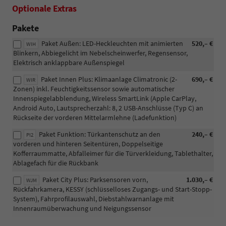
Optionale Extras
Pakete
Paket Außen: LED-Heckleuchten mit animierten
520,– €
WIH
Blinkern, Abbiegelicht im Nebelscheinwerfer, Regensensor,
Elektrisch anklappbare Außenspiegel
Paket Innen Plus: Klimaanlage Climatronic (2-
690,– €
WIR
Zonen) inkl. Feuchtigkeitssensor sowie automatischer
Innenspiegelabblendung, Wireless SmartLink (Apple CarPlay,
Android Auto, Lautsprecherzahl: 8, 2 USB-Anschlüsse (Typ C) an
Rückseite der vorderen Mittelarmlehne (Ladefunktion)
Paket Funktion: Türkantenschutz an den
240,– €
PI2
vorderen und hinteren Seitentüren, Doppelseitige
Kofferraummatte, Abfalleimer für die Türverkleidung, Tablethalter,
Ablagefach für die Rückbank
Paket City Plus: Parksensoren vorn,
1.030,– €
WJM
Rückfahrkamera, KESSY (schlüsselloses Zugangs- und Start-Stopp-
System), Fahrprofilauswahl, Diebstahlwarnanlage mit
Innenraumüberwachung und Neigungssensor