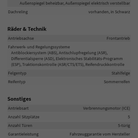
Außenspiegel beheizbar, Außenspiegel elektrisch verstellbar
Dachreling
vorhanden, in Schwarz
Räder & Technik
Antriebsachse
Frontantrieb
Fahrwerk- und Regelungssysteme
Antiblockiersystem (ABS), Antischlupfregelung (ASR),
Differentialsperre (ASD), Elektronisches Stabilitäts-Programm
(ESP), Traktionskontrolle (ASR/CTS/ETS), Reifendruckkontrolle
Felgentyp
Stahlfelge
Reifentyp
Sommerreifen
Sonstiges
Antriebsart
Verbrennungsmotor (ICE)
Anzahl Sitzplätze
5
Anzahl Türen
5-türig
Garantieleistung
Fahrzeuggarantie vom Hersteller