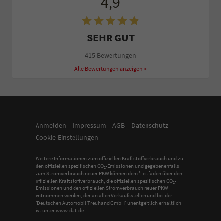
4,9
SEHR GUT
415 Bewertungen
Alle Bewertungen anzeigen >
Anmelden
Impressum
AGB
Datenschutz
Cookie-Einstellungen
Weitere Informationen zum offiziellen Kraftstoffverbrauch und zu
den offiziellen spezifischen CO
-Emissionen und gegebenenfalls
2
zum Stromverbrauch neuer PKW können dem 'Leitfaden über den
offiziellen Kraftstoffverbrauch, die offiziellen spezifischen CO
-
2
Emissionen und den offiziellen Stromverbrauch neuer PKW'
entnommen werden, der an allen Verkaufsstellen und bei der
'Deutschen Automobil Treuhand GmbH' unentgeltlich erhältlich
ist unter www.dat.de.