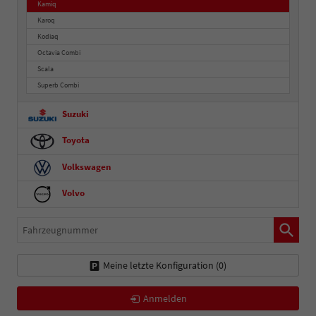
Kamiq
Karoq
Kodiaq
Octavia Combi
Scala
Superb Combi
Suzuki
Toyota
Volkswagen
Volvo
Fahrzeugnummer
Meine letzte Konfiguration (
0
)
Anmelden