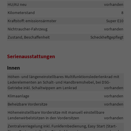
HU/AU neu
vorhanden
Kilometerstand
8
Kraftstoff: emissionsärmster
Super E10
Nichtraucher-Fahrzeug
vorhanden
Zustand, Beschaffenheit
Scheckheftgepflegt
Serienausstattungen
Innen
Höhen- und längeneinstellbares Multifunktionslederlenkrad mit
Lederelementen an Schalt- und Handbremshebel, bei DSG-
Getriebe inkl. Schaltwippen am Lenkrad
vorhanden
Klimaanlage
vorhanden
Beheizbare Vordersitze
vorhanden
Höheneinstellbare Vordersitze mit manuell einstellbare
Lendenwirbelstützen in den Vordersitzen
vorhanden
Zentralverriegelung inkl. Funkfernbedienung, Easy Start (Start-