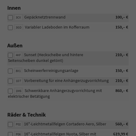
Innen
Gepäcknetztrennwand
100,– €
3CX
Variabler Ladeboden im Kofferraum
150,– €
3GD
Außen
Sunset (Heckscheibe und hintere
210,– €
4KF
Seitenscheiben dunkel getönt)
Scheinwerferreinigungsanlage
150,– €
8X1
Vorbereitung für eine Anhängerzugvorrichtung
210,– €
1D7
Schwenkbare Anhängerzugvorrichtung mit
860,– €
1M6
elektrischer Betätigung
Räder & Technik
16"-Leichtmetallfelgen Cortadero Aero, Silber
560,– €
P02
16"-Leichtmetallfelgen Nyota, Silber mit
619,99 €
P06