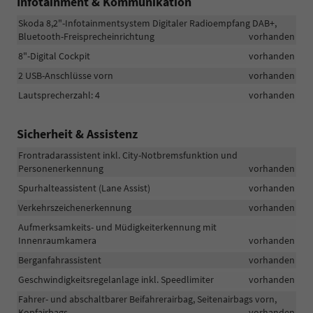
Infotainment & Kommunikation
Skoda 8,2"-Infotainmentsystem Digitaler Radioempfang DAB+,
Bluetooth-Freisprecheinrichtung
vorhanden
8"-Digital Cockpit
vorhanden
2 USB-Anschlüsse vorn
vorhanden
Lautsprecherzahl: 4
vorhanden
Sicherheit & Assistenz
Frontradarassistent inkl. City-Notbremsfunktion und
Personenerkennung
vorhanden
Spurhalteassistent (Lane Assist)
vorhanden
Verkehrszeichenerkennung
vorhanden
Aufmerksamkeits- und Müdigkeiterkennung mit
Innenraumkamera
vorhanden
Berganfahrassistent
vorhanden
Geschwindigkeitsregelanlage inkl. Speedlimiter
vorhanden
Fahrer- und abschaltbarer Beifahrerairbag, Seitenairbags vorn,
Kopfairbags
vorhanden