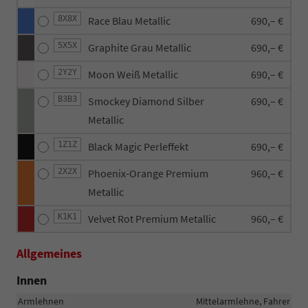
8X8X
Race Blau Metallic
690,– €
5X5X
Graphite Grau Metallic
690,– €
2Y2Y
Moon Weiß Metallic
690,– €
B3B3
Smockey Diamond Silber
690,– €
Metallic
1Z1Z
Black Magic Perleffekt
690,– €
2X2X
Phoenix-Orange Premium
960,– €
Metallic
K1K1
Velvet Rot Premium Metallic
960,– €
Allgemeines
Innen
Armlehnen
Mittelarmlehne, Fahrer