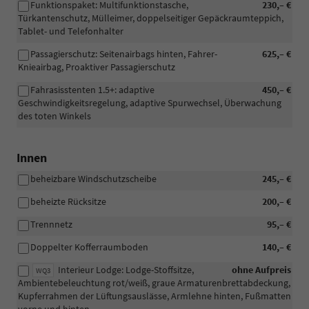
Funktionspaket: Multifunktionstasche,
230,– €
Türkantenschutz, Mülleimer, doppelseitiger Gepäckraumteppich,
Tablet- und Telefonhalter
Passagierschutz: Seitenairbags hinten, Fahrer-
625,– €
Knieairbag, Proaktiver Passagierschutz
Fahrasisstenten 1.5+: adaptive
450,– €
Geschwindigkeitsregelung, adaptive Spurwechsel, Überwachung
des toten Winkels
Innen
beheizbare Windschutzscheibe
245,– €
beheizte Rücksitze
200,– €
Trennnetz
95,– €
Doppelter Kofferraumboden
140,– €
Interieur Lodge: Lodge-Stoffsitze,
ohne Aufpreis
WQ3
Ambientebeleuchtung rot/weiß, graue Armaturenbrettabdeckung,
Kupferrahmen der Lüftungsauslässe, Armlehne hinten, Fußmatten