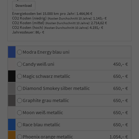
Download
Energiekosten bei 15.000 km pro Jahr:
1.464,96 €
CO2 Kosten (niedrig)
:
1.143,- €
(Kosten Durchschnitt 10 Jahre)
CO2 Kosten (mittel)
:
2.714,62 €
(Kosten Durchschnitt 10 Jahre)
CO2 Kosten (hoch)
:
4.191,- €
(Kosten Durchschnitt 10 Jahre)
Jahressteuer:
86,- €
Modra Energy blau uni
Candy weiß uni
450,– €
Magic schwarz metallic
650,– €
Diamond Smokey silber metallic
650,– €
Graphite grau metallic
650,– €
Moon weiß metallic
650,– €
Race blau metallic
650,– €
Phoenix orange metallic
1.054,– €