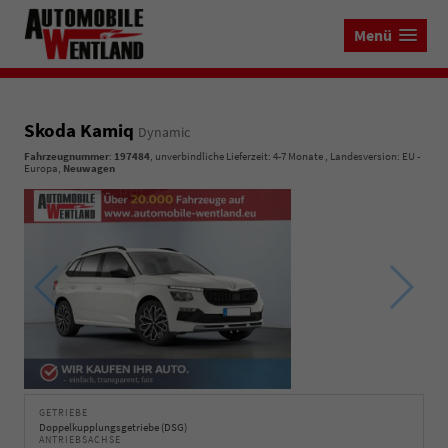
Menü
Skoda Kamiq
Dynamic
Fahrzeugnummer
:
197484
, unverbindliche Lieferzeit: 4-7 Monate , Landesversion: EU -
Europa,
Neuwagen
GETRIEBE
Doppelkupplungsgetriebe (DSG)
ANTRIEBSACHSE