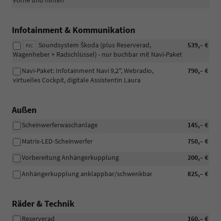
vorne und hinten
Infotainment & Kommunikation
Soundsystem Škoda (plus Reserverad,
539,– €
PJC
Wagenheber + Radschlüssel) - nur buchbar mit Navi-Paket
Navi-Paket: Infotainment Navi 9,2", Webradio,
790,– €
virtuelles Cockpit, digitale Assistentin Laura
Außen
Scheinwerferwaschanlage
145,– €
Matrix-LED-Scheinwerfer
750,– €
Vorbereitung Anhängerkupplung
200,– €
Anhängerkupplung anklappbar/schwenkbar
825,– €
Räder & Technik
Reserverad
160,– €