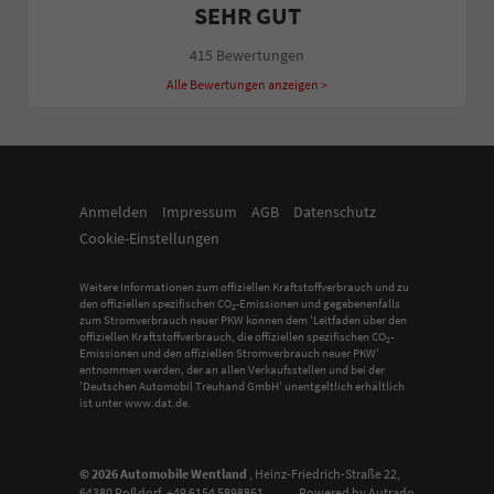
SEHR GUT
415 Bewertungen
Alle Bewertungen anzeigen >
Anmelden
Impressum
AGB
Datenschutz
Cookie-Einstellungen
Weitere Informationen zum offiziellen Kraftstoffverbrauch und zu
den offiziellen spezifischen CO
-Emissionen und gegebenenfalls
2
zum Stromverbrauch neuer PKW können dem 'Leitfaden über den
offiziellen Kraftstoffverbrauch, die offiziellen spezifischen CO
-
2
Emissionen und den offiziellen Stromverbrauch neuer PKW'
entnommen werden, der an allen Verkaufsstellen und bei der
'Deutschen Automobil Treuhand GmbH' unentgeltlich erhältlich
ist unter www.dat.de.
© 2026
Automobile Wentland
,
Heinz-Friedrich-Straße 22
,
64380
Roßdorf,
+49 6154 5898861
Powered by Autrado