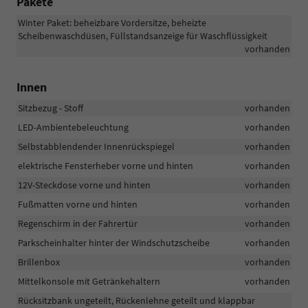
Pakete
Winter Paket: beheizbare Vordersitze, beheizte
Scheibenwaschdüsen, Füllstandsanzeige für Waschflüssigkeit
vorhanden
Innen
Sitzbezug - Stoff
vorhanden
LED-Ambientebeleuchtung
vorhanden
Selbstabblendender Innenrückspiegel
vorhanden
elektrische Fensterheber vorne und hinten
vorhanden
12V-Steckdose vorne und hinten
vorhanden
Fußmatten vorne und hinten
vorhanden
Regenschirm in der Fahrertür
vorhanden
Parkscheinhalter hinter der Windschutzscheibe
vorhanden
Brillenbox
vorhanden
Mittelkonsole mit Getränkehaltern
vorhanden
Rücksitzbank ungeteilt, Rückenlehne geteilt und klappbar