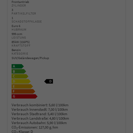
Frontantrieb
ZYLINDER
3
PARTIKELFILTER
1
SCHADSTOFFKLASSE
Euro 6
HUBRAUM
999 ccm
LEISTUNG
85 kW (116 PS)
KRAFTSTOFF
Benzin
KATEGORIE
SUV/Geländewagen/Pickup
Verbrauch kombiniert:
5,60 l/100km
Verbrauch Innenstadt:
7,00 l/100km
Verbrauch Stadtrand:
5,40 l/100km
Verbrauch Landstraße:
4,80 l/100km
Verbrauch Autobahn:
5,90 l/100km
CO
-Emissionen:
127,00 g/km
2
CO
-Klasse:
D
2