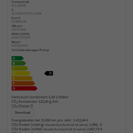
Frontantrieb
ZYLINDER
3
SCHADSTOFFKLASSE
Euro 6
HUBRAUM
999 ccm
LEISTUNG
85 kW (116 PS)
KRAFTSTOFF
Benzin
KATEGORIE
SUV/Geländewagen/Pickup
Verbrauch kombiniert:
5,40 l/100km
CO
-Emissionen:
122,00 g/km
2
CO
-Klasse:
D
2
Download
Energiekosten bei 15.000 km pro Jahr:
1.412,64 €
CO2 Kosten (niedrig)
:
1.098,- €
(Kosten Durchschnitt 10 Jahre)
CO2 Kosten (mittel)
:
2.607,75 €
(Kosten Durchschnitt 10 Jahre)