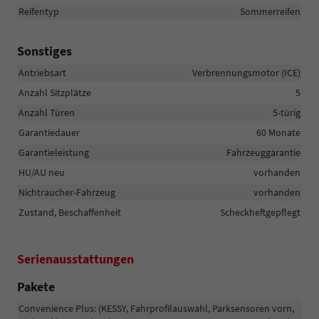
Reifentyp
Sommerreifen
Sonstiges
Antriebsart
Verbrennungsmotor (ICE)
Anzahl Sitzplätze
5
Anzahl Türen
5-türig
Garantiedauer
60 Monate
Garantieleistung
Fahrzeuggarantie
HU/AU neu
vorhanden
Nichtraucher-Fahrzeug
vorhanden
Zustand, Beschaffenheit
Scheckheftgepflegt
Serienausstattungen
Pakete
Convenience Plus: (KESSY, Fahrprofilauswahl, Parksensoren vorn,