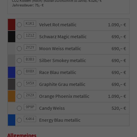
CO2 Kosten (hoch)
:
4.026,- €
(Kosten Durchschnitt 10 Jahre)
Jahressteuer:
75,- €
K1K1
Velvet Rot metallic
1.090,– €
1Z1Z
Schwarz Magic metallic
690,– €
2Y2Y
Moon Weiss metallic
690,– €
B3B3
Silber Smokey metallic
690,– €
8X8X
Race Blau metallic
690,– €
5X5X
Graphite Grau metallic
690,– €
2X2X
Orange Phoenix metallic
1.090,– €
9P9P
Candy Weiss
520,– €
K4K4
Energy Blau metallic
Allgemeines