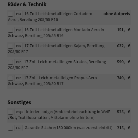
Räder & Technik
16 Zoll-Leichtmetallfelgen Cortadero
ohne Aufpreis
P04
Aero , Bereifung 205/55 R16
16 Zoll-Leichtmetallfelgen Montado Aero in
151,– €
P08
Schwarz, Bereifung 205/55 R16
17 Zoll-Leichtmetallfelgen Kajam, Bereifung
632,– €
PJG
205/50 R17
17 Zoll-Leichtmetallfelgen Stratos, Bereifung
590,– €
PJP
205/50 R17
17 Zoll -Leichtmetallfelgen Propus Aero -
740,– €
PJR
Schwarz, Bereifung 205/50 R17
Sonstiges
Interier Lodge: (Ambientebeleuchtung in Weiß
525,– €
WQ3
/Rot, Textilfussmatten, Mittelarmlehne hintern)
Garantie 5 Jahre/150 000km (was zuerst eintritt)
215,– €
EA9