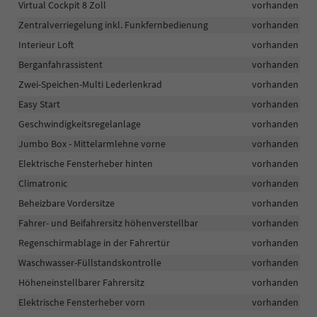
Virtual Cockpit 8 Zoll
vorhanden
Zentralverriegelung inkl. Funkfernbedienung
vorhanden
Interieur Loft
vorhanden
Berganfahrassistent
vorhanden
Zwei-Speichen-Multi Lederlenkrad
vorhanden
Easy Start
vorhanden
Geschwindigkeitsregelanlage
vorhanden
Jumbo Box - Mittelarmlehne vorne
vorhanden
Elektrische Fensterheber hinten
vorhanden
Climatronic
vorhanden
Beheizbare Vordersitze
vorhanden
Fahrer- und Beifahrersitz höhenverstellbar
vorhanden
Regenschirmablage in der Fahrertür
vorhanden
Waschwasser-Füllstandskontrolle
vorhanden
Höheneinstellbarer Fahrersitz
vorhanden
Elektrische Fensterheber vorn
vorhanden