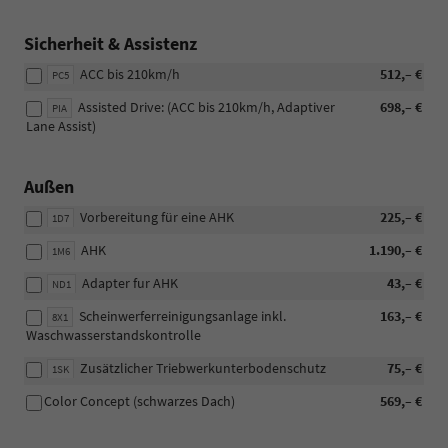
Sicherheit & Assistenz
ACC bis 210km/h
512,– €
PC5
Assisted Drive: (ACC bis 210km/h, Adaptiver
698,– €
PIA
Lane Assist)
Außen
Vorbereitung für eine AHK
225,– €
1D7
AHK
1.190,– €
1M6
Adapter fur AHK
43,– €
ND1
Scheinwerferreinigungsanlage inkl.
163,– €
8X1
Waschwasserstandskontrolle
Zusätzlicher Triebwerkunterbodenschutz
75,– €
1SK
Color Concept (schwarzes Dach)
569,– €