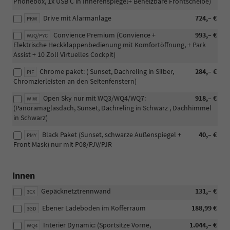
Phonebox, 1x USB C in Innerenspiegel+ Beheizbare Frontscheibe)
Drive mit Alarmanlage
724,– €
PKW
Convience Premium (Convience +
993,– €
WJQ/PYC
Elektrische Heckklappenbedienung mit Komfortöffnung, + Park
Assist + 10 Zoll Virtuelles Cockpit)
Chrome paket: ( Sunset, Dachreling in Silber,
284,– €
PIF
Chromzierleisten an den Seitenfenstern)
Open Sky nur mit WQ3/WQ4/WQ7:
918,– €
WIW
(Panoramaglasdach, Sunset, Dachreling in Schwarz , Dachhimmel
in Schwarz)
Black Paket (Sunset, schwarze Außenspiegel +
40,– €
PMY
Front Mask) nur mit P08/PJV/PJR
Innen
Gepäcknetztrennwand
131,– €
3CX
Ebener Ladeboden im Kofferraum
188,99 €
3GD
Interier Dynamic: (Sportsitze Vorne,
1.044,– €
WQ4