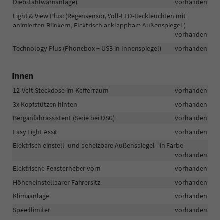
Diebstahlwarnanlage)
vorhanden
Light & View Plus: (Regensensor, Voll-LED-Heckleuchten mit
animierten Blinkern, Elektrisch anklappbare Außenspiegel )
vorhanden
Technology Plus (Phonebox + USB in Innenspiegel)
vorhanden
Innen
12-Volt Steckdose im Kofferraum
vorhanden
3x Kopfstützen hinten
vorhanden
Berganfahrassistent (Serie bei DSG)
vorhanden
Easy Light Assit
vorhanden
Elektrisch einstell- und beheizbare Außenspiegel - in Farbe
vorhanden
Elektrische Fensterheber vorn
vorhanden
Höheneinstellbarer Fahrersitz
vorhanden
Klimaanlage
vorhanden
Speedlimiter
vorhanden