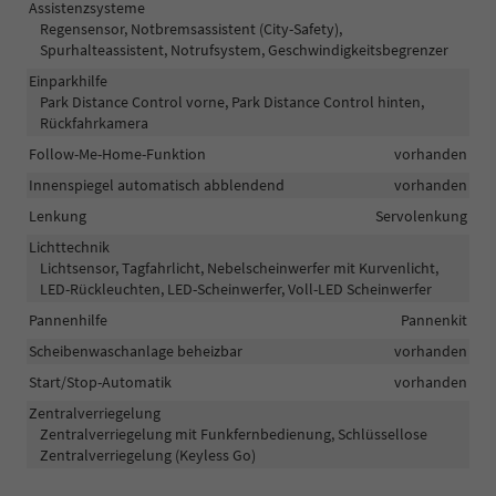
Assistenzsysteme
Regensensor, Notbremsassistent (City-Safety),
Spurhalteassistent, Notrufsystem, Geschwindigkeitsbegrenzer
Einparkhilfe
Park Distance Control vorne, Park Distance Control hinten,
Rückfahrkamera
Follow-Me-Home-Funktion
vorhanden
Innenspiegel automatisch abblendend
vorhanden
Lenkung
Servolenkung
Lichttechnik
Lichtsensor, Tagfahrlicht, Nebelscheinwerfer mit Kurvenlicht,
LED-Rückleuchten, LED-Scheinwerfer, Voll-LED Scheinwerfer
Pannenhilfe
Pannenkit
Scheibenwaschanlage beheizbar
vorhanden
Start/Stop-Automatik
vorhanden
Zentralverriegelung
Zentralverriegelung mit Funkfernbedienung, Schlüssellose
Zentralverriegelung (Keyless Go)