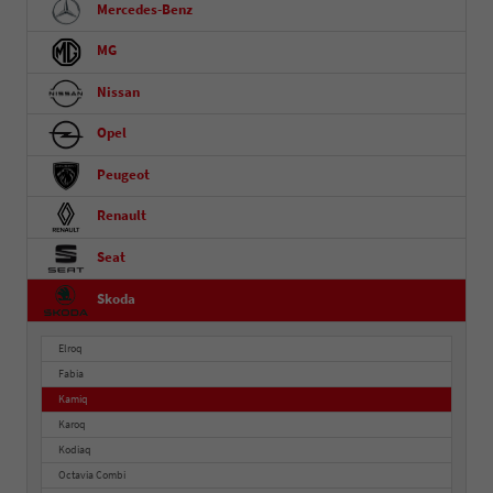
Mercedes-Benz
MG
Nissan
Opel
Peugeot
Renault
Seat
Skoda
Elroq
Fabia
Kamiq
Karoq
Kodiaq
Octavia Combi