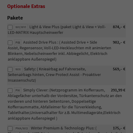
Optionale Extras
Pakete
Light & View Plus (paket Light & View + Voll-
874,– €
WII/WYI
LED-MATRIX Hauptscheinwerfer
Assisted Drive Plus : ( Assisted Drive + Side
902,– €
PIB
Assist, Regensensor, Voll-LED-Heckleuchten mit animierten
Blinkern, Nebelscheinwerfer inkl. Abbiegelicht, Elektrisch
anklappbare Außenspiegel)
Safety: ( Knieairbag auf Fahrerseite,
569,– €
WIX
Seitenairbags hinten, Crew Protect Assist - Proaktiver
Insassenschutz)
Simply Clever: (Netzprogramm im Kofferraum,
291,99 €
PIK
Ablagefächer unterhalb der Vordersitze, Türkantenschutz an den
vorderen und hinteren Seitentüren, Doppelseitige
Kofferraummatte, Abfalleimer für die Türverkleidung,
Tablethalter,Universalhalter für z.B. Multimediageräte,Elektrisch
anklappbare Außenspiegel )
Winter Premium & Technology Plus: (
175,– €
PMA/WI3