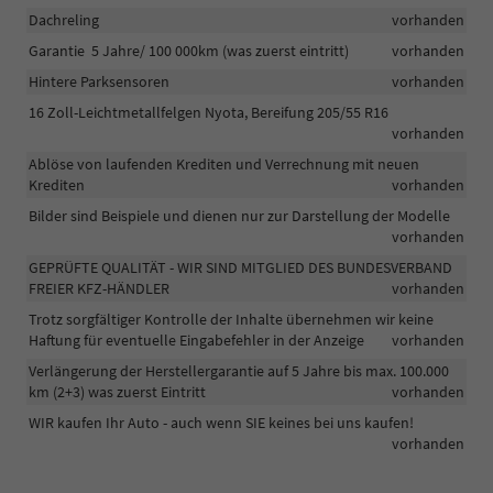
Dachreling
vorhanden
Garantie 5 Jahre/ 100 000km (was zuerst eintritt)
vorhanden
Hintere Parksensoren
vorhanden
16 Zoll-Leichtmetallfelgen Nyota, Bereifung 205/55 R16
vorhanden
Ablöse von laufenden Krediten und Verrechnung mit neuen
Krediten
vorhanden
Bilder sind Beispiele und dienen nur zur Darstellung der Modelle
vorhanden
GEPRÜFTE QUALITÄT - WIR SIND MITGLIED DES BUNDESVERBAND
FREIER KFZ-HÄNDLER
vorhanden
Trotz sorgfältiger Kontrolle der Inhalte übernehmen wir keine
Haftung für eventuelle Eingabefehler in der Anzeige
vorhanden
Verlängerung der Herstellergarantie auf 5 Jahre bis max. 100.000
km (2+3) was zuerst Eintritt
vorhanden
WIR kaufen Ihr Auto - auch wenn SIE keines bei uns kaufen!
vorhanden