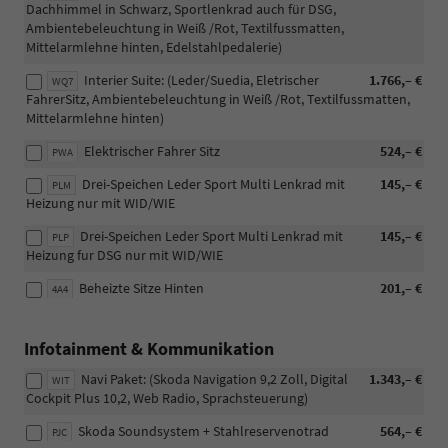
Dachhimmel in Schwarz, Sportlenkrad auch für DSG,
Ambientebeleuchtung in Weiß /Rot, Textilfussmatten,
Mittelarmlehne hinten, Edelstahlpedalerie)
Interier Suite: (Leder/Suedia, Eletrischer
1.766,– €
WQ7
FahrerSitz, Ambientebeleuchtung in Weiß /Rot, Textilfussmatten,
Mittelarmlehne hinten)
Elektrischer Fahrer Sitz
524,– €
PWA
Drei-Speichen Leder Sport Multi Lenkrad mit
145,– €
PLM
Heizung nur mit WID/WIE
Drei-Speichen Leder Sport Multi Lenkrad mit
145,– €
PLP
Heizung fur DSG nur mit WID/WIE
Beheizte Sitze Hinten
201,– €
4A4
Infotainment & Kommunikation
Navi Paket: (Skoda Navigation 9,2 Zoll, Digital
1.343,– €
WIT
Cockpit Plus 10,2, Web Radio, Sprachsteuerung)
Skoda Soundsystem + Stahlreservenotrad
564,– €
PJC