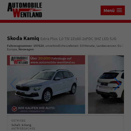
Menü
Skoda Kamiq
Extra Plus 1,0 TSI 2Zokli 2xPDC SHZ LED 5JG
Fahrzeugnummer
:
197620
, unverbindliche Lieferzeit: 3-5 Monate , Landesversion: EU -
Europa,
Neuwagen
GETRIEBE
Schalt. 6-Gang
ANTRIEBSACHSE