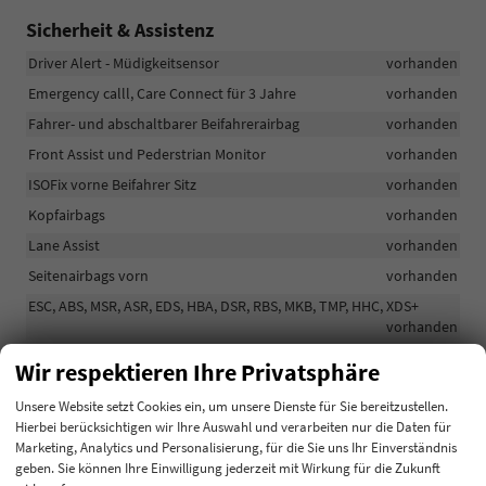
Sicherheit & Assistenz
Driver Alert - Müdigkeitsensor
vorhanden
Emergency calll, Care Connect für 3 Jahre
vorhanden
Fahrer- und abschaltbarer Beifahrerairbag
vorhanden
Front Assist und Pederstrian Monitor
vorhanden
ISOFix vorne Beifahrer Sitz
vorhanden
Kopfairbags
vorhanden
Lane Assist
vorhanden
Seitenairbags vorn
vorhanden
ESC, ABS, MSR, ASR, EDS, HBA, DSR, RBS, MKB, TMP, HHC, XDS+
vorhanden
Verkehrszeichenerkennung
vorhanden
Wir respektieren Ihre Privatsphäre
Driver Alert - Müdigkeitsensor
vorhanden
Unsere Website setzt Cookies ein, um unsere Dienste für Sie bereitzustellen.
Drei Dreipunkt-Sicherheitsgurte hinten
vorhanden
Hierbei berücksichtigen wir Ihre Auswahl und verarbeiten nur die Daten für
Marketing, Analytics und Personalisierung, für die Sie uns Ihr Einverständnis
Kraftstoffzufuhrunterbrechung bei Aufprall
vorhanden
geben. Sie können Ihre Einwilligung jederzeit mit Wirkung für die Zukunft