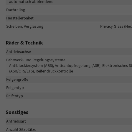
automatisch abblendend
Dachreling
Herstellerpaket
Scheiben, Verglasung
Privacy Glass (He
Räder & Technik
Antriebsachse
Fahrwerk- und Regelungssysteme
Antiblockiersystem (ABS), Antischlupfregelung (ASR), Elektronisches S
(ASR/CTS/ETS), Reifendruckkontrolle
Felgengröße
Felgentyp
Reifentyp
Sonstiges
Antriebsart
Anzahl Sitzplätze