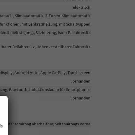
elektrisch
anuell, Klimaautomatik, 2-Zonen-Klimaautomatik
tifunktionen, mit Lenkradheizung, mit Schaltwippen
ndersitzbefestigung), Sitzheizung, Isofix Beifahrersitz
lbarer Beifahrersitz, Höhenverstellbarer Fahrersitz
bdisplay, Android Auto, Apple CarPlay, Touchscreen
vorhanden
htung, Bluetooth, Induktionsladen für Smartphones
vorhanden
.
e, Beifahrerairbag abschaltbar, Seitenairbags Vorne
is