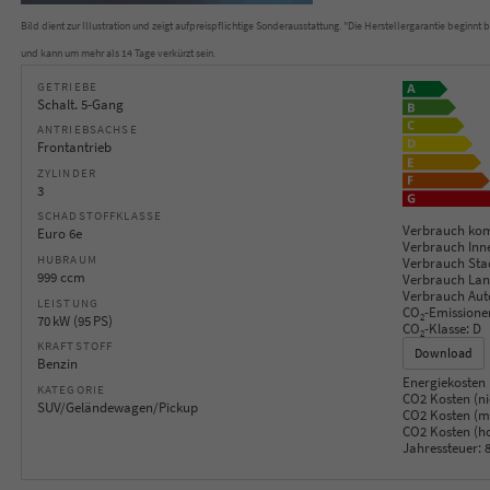
Bild dient zur Illustration und zeigt aufpreispflichtige Sonderausstattung. "Die Herstellergarantie beginn
und kann um mehr als 14 Tage verkürzt sein.
GETRIEBE
Schalt. 5-Gang
ANTRIEBSACHSE
Frontantrieb
ZYLINDER
3
SCHADSTOFFKLASSE
Verbrauch kom
Euro 6e
Verbrauch Inn
HUBRAUM
Verbrauch Sta
999 ccm
Verbrauch Lan
Verbrauch Aut
LEISTUNG
CO
-Emissione
2
70 kW (95 PS)
CO
-Klasse:
D
2
KRAFTSTOFF
Download
Benzin
Energiekosten 
KATEGORIE
CO2 Kosten (ni
SUV/Geländewagen/Pickup
CO2 Kosten (mi
CO2 Kosten (h
Jahressteuer:
8