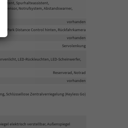
sistent, Spurhalteassistent,
s-Sensor, Notrufsystem, Abstandswarner,
vorhanden
rne, Park Distance Control hinten, Rückfahrkamera
vorhanden
Servolenkung
urvenlicht, LED-Rückleuchten, LED-Scheinwerfer,
Reserverad, Notrad
vorhanden
ng, Schlüssellose Zentralverriegelung (Keyless Go)
egel elektrisch verstellbar, Außenspiegel