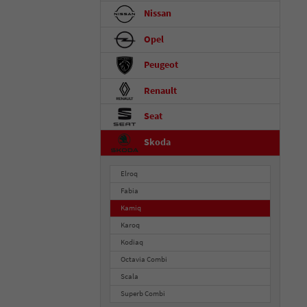
Nissan
Opel
Peugeot
Renault
Seat
Skoda
Elroq
Fabia
Kamiq
Karoq
Kodiaq
Octavia Combi
Scala
Superb Combi