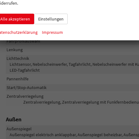
iderrufen.
Regensensor, Tempomat, Notbremsassistent (City-Safety), Berganfahras
Fußgängererkennung, Verkehrzeichenerkennung, Müdigkeitserkennung
Geschwindigkeitsbegrenzer
Alle akzeptieren
Einstellungen
Diebstahl-Alarmanlage
Einparkhilfe
Park Distance Control vo
atenschutzerklärung
Impressum
Fahrprofilauswahl
Lenkung
Lichttechnik
Lichtsensor, Nebelscheinwerfer, Tagfahrlicht, Nebelscheinwerfer mit K
LED-Tagfahrlicht
Pannenhilfe
Start/Stop-Automatik
Zentralverriegelung
Zentralverriegelung, Zentralverriegelung mit Funkfernbedienu
Außen
Außenspiegel
Außenspiegel elektrisch anklappbar, Außenspiegel beheizbar, Außenspi