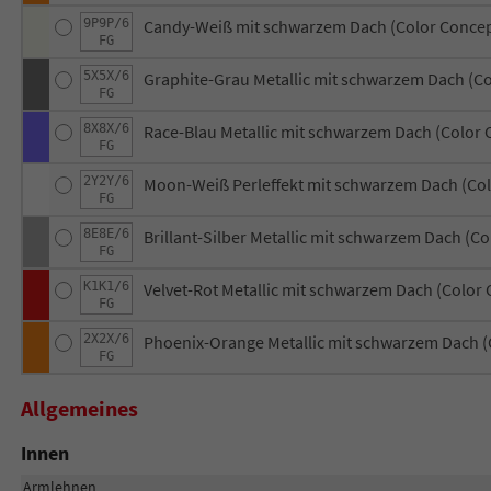
9P9P/6
Candy-Weiß mit schwarzem Dach (Color Concep
FG
5X5X/6
Graphite-Grau Metallic mit schwarzem Dach (C
FG
8X8X/6
Race-Blau Metallic mit schwarzem Dach (Color 
FG
2Y2Y/6
Moon-Weiß Perleffekt mit schwarzem Dach (Col
FG
8E8E/6
Brillant-Silber Metallic mit schwarzem Dach (C
FG
K1K1/6
Velvet-Rot Metallic mit schwarzem Dach (Color
FG
2X2X/6
Phoenix-Orange Metallic mit schwarzem Dach (
FG
Allgemeines
Innen
Armlehnen