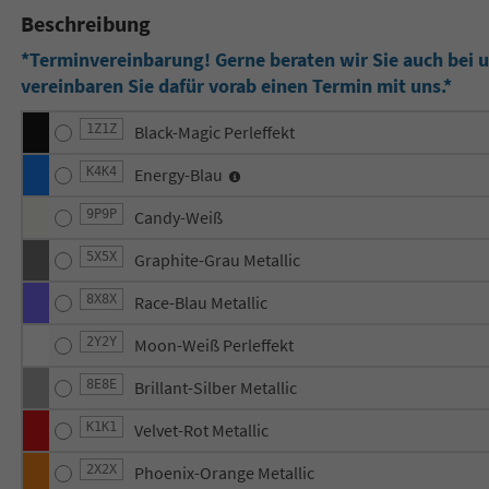
Beschreibung
*Terminvereinbarung! Gerne beraten wir Sie auch bei un
vereinbaren Sie dafür vorab einen Termin mit uns.*
1Z1Z
Black-Magic Perleffekt
K4K4
Energy-Blau
9P9P
Candy-Weiß
5X5X
Graphite-Grau Metallic
8X8X
Race-Blau Metallic
2Y2Y
Moon-Weiß Perleffekt
8E8E
Brillant-Silber Metallic
K1K1
Velvet-Rot Metallic
2X2X
Phoenix-Orange Metallic