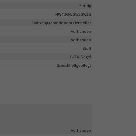
5-türig
NW4DQ4/GWJGWJG
Fahrzeuggarantie vom Hersteller
vorhanden
vorhanden
Stoff
BVFK-Siegel
Scheckheftgepflegt
vorhanden