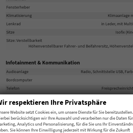
Fensterheber
Klimatisierung
Klimaanlage m
Lenkrad
in Leder, mit Mul
Sitze
Isofix (Ki
Sitze: Verstellbarkeit
Höhenverstellbarer Fahrer- und Beifahrersitz, Höhenverstel
Infotainment & Kommunikation
Audioanlage
Radio, Schnittstelle USB, Far
Bordcomputer
Telefon
Freisprecheinric
Volldigitales Kombiinstrument (Virtual Cockpit)
ir respektieren Ihre Privatsphäre
nsere Website setzt Cookies ein, um unsere Dienste für Sie bereitzustellen
Sicherheit & Assistenz
ierbei berücksichtigen wir Ihre Auswahl und verarbeiten nur die Daten für
Airbags
Airbag, Fenster-/Kopfairbags Vorn
arketing, Analytics und Personalisierung, für die Sie uns Ihr Einverständn
eben. Sie können Ihre Einwilligung jederzeit mit Wirkung für die Zukunft
Assistenzsysteme