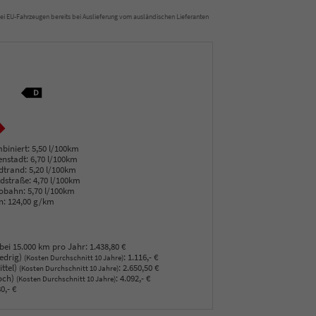
t bei EU-Fahrzeugen bereits bei Auslieferung vom ausländischen Lieferanten
biniert:
5,50 l/100km
enstadt:
6,70 l/100km
dtrand:
5,20 l/100km
dstraße:
4,70 l/100km
obahn:
5,70 l/100km
n:
124,00 g/km
bei 15.000 km pro Jahr:
1.438,80 €
edrig)
:
1.116,- €
(Kosten Durchschnitt 10 Jahre)
ttel)
:
2.650,50 €
(Kosten Durchschnitt 10 Jahre)
och)
:
4.092,- €
(Kosten Durchschnitt 10 Jahre)
0,- €