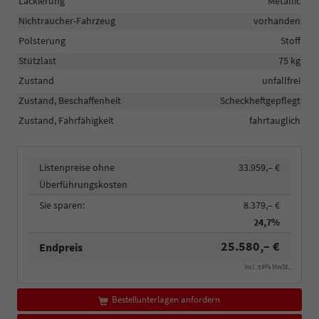
Lackierung
Metallic
Nichtraucher-Fahrzeug
vorhanden
Polsterung
Stoff
Stützlast
75 kg
Zustand
unfallfrei
Zustand, Beschaffenheit
Scheckheftgepflegt
Zustand, Fahrfähigkeit
fahrtauglich
Listenpreise ohne
33.959,– €
Überführungskosten
Sie sparen:
8.379,– €
24,7%
25.580,– €
Endpreis
incl. 19% MwSt.,
Bestellunterlagen anfordern