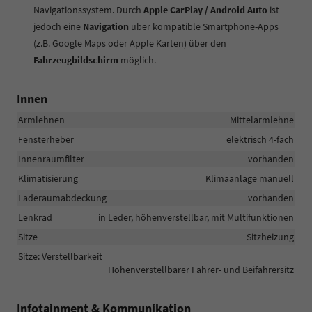
Navigationssystem. Durch
Apple CarPlay / Android Auto
ist
jedoch eine
Navigation
über kompatible Smartphone-Apps
(z.B. Google Maps oder Apple Karten) über den
Fahrzeugbildschirm
möglich.
Innen
Armlehnen
Mittelarmlehne
Fensterheber
elektrisch 4-fach
Innenraumfilter
vorhanden
Klimatisierung
Klimaanlage manuell
Laderaumabdeckung
vorhanden
Lenkrad
in Leder, höhenverstellbar, mit Multifunktionen
Sitze
Sitzheizung
Sitze: Verstellbarkeit
Höhenverstellbarer Fahrer- und Beifahrersitz
Infotainment & Kommunikation