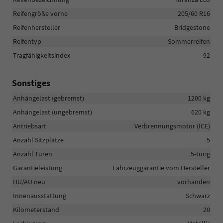
Reifengröße vorne
205/60 R16
Reifenhersteller
Bridgestone
Reifentyp
Sommerreifen
Tragfähigkeitsindex
92
Sonstiges
Anhängelast (gebremst)
1200 kg
Anhängelast (ungebremst)
620 kg
Antriebsart
Verbrennungsmotor (ICE)
Anzahl Sitzplätze
5
Anzahl Türen
5-türig
Garantieleistung
Fahrzeuggarantie vom Hersteller
HU/AU neu
vorhanden
Innenausstattung
Schwarz
Kilometerstand
20