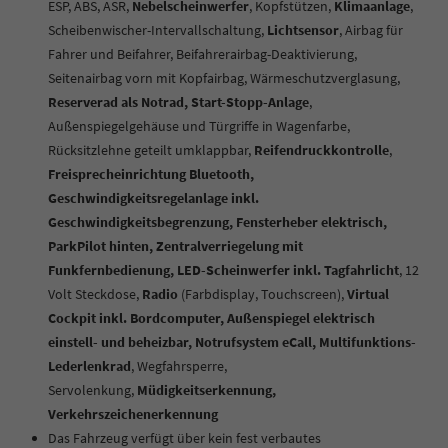
ESP, ABS, ASR,
Nebelscheinwerfer
, Kopfstützen,
Klimaanlage
,
Scheibenwischer-Intervallschaltung,
Lichtsensor
, Airbag für
Fahrer und Beifahrer, Beifahrerairbag-Deaktivierung,
Seitenairbag vorn mit Kopfairbag, Wärmeschutzverglasung,
Reserverad als Notrad, Start-Stopp-Anlage
,
Außenspiegelgehäuse und Türgriffe in Wagenfarbe,
Rücksitzlehne geteilt umklappbar,
Reifendruckkontrolle
,
Freisprecheinrichtung Bluetooth,
Geschwindigkeitsregelanlage inkl.
Geschwindigkeitsbegrenzung, Fensterheber elektrisch,
ParkPilot hinten, Zentralverriegelung mit
Funkfernbedienung, LED-Scheinwerfer inkl. Tagfahrlicht
, 12
Volt Steckdose,
Radio
(Farbdisplay, Touchscreen),
Virtual
Cockpit inkl. Bordcomputer, Außenspiegel elektrisch
einstell- und beheizbar, Notrufsystem eCall, Multifunktions-
Lederlenkrad
, Wegfahrsperre,
Servolenkung,
Müdigkeitserkennung,
Verkehrszeichenerkennung
Das Fahrzeug verfügt über kein fest verbautes