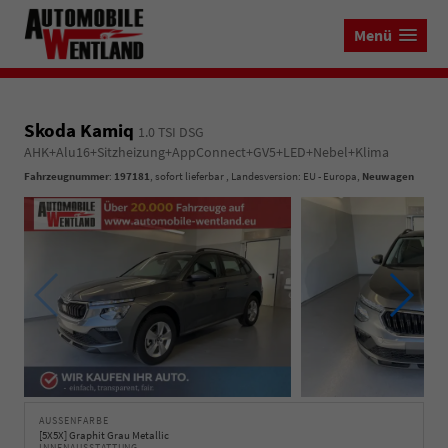
Menü
Skoda Kamiq
1.0 TSI DSG
AHK+Alu16+Sitzheizung+AppConnect+GV5+LED+Nebel+Klima
Fahrzeugnummer
:
197181
,
sofort lieferbar
, Landesversion: EU - Europa,
Neuwagen
AUSSENFARBE
[5X5X] Graphit Grau Metallic