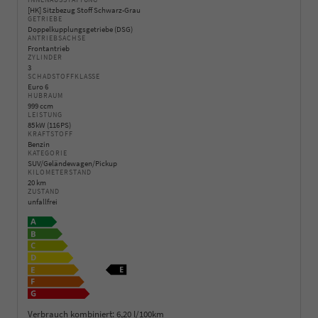
INNENAUSSTATTUNG
[HK] Sitzbezug Stoff Schwarz-Grau
GETRIEBE
Doppelkupplungsgetriebe (DSG)
ANTRIEBSACHSE
Frontantrieb
ZYLINDER
3
SCHADSTOFFKLASSE
Euro 6
HUBRAUM
999 ccm
LEISTUNG
85 kW (116 PS)
KRAFTSTOFF
Benzin
KATEGORIE
SUV/Geländewagen/Pickup
KILOMETERSTAND
20 km
ZUSTAND
unfallfrei
Verbrauch kombiniert:
6,20 l/100km