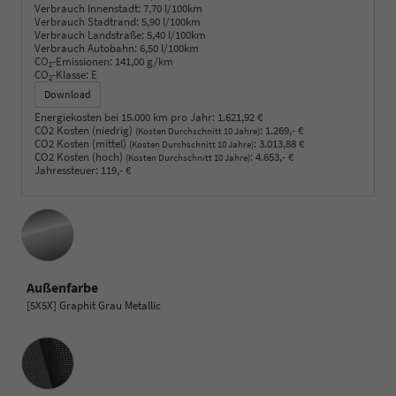
Verbrauch Innenstadt:
7,70 l/100km
Verbrauch Stadtrand:
5,90 l/100km
Verbrauch Landstraße:
5,40 l/100km
Verbrauch Autobahn:
6,50 l/100km
CO
-Emissionen:
141,00 g/km
2
CO
-Klasse:
E
2
Download
Energiekosten bei 15.000 km pro Jahr:
1.621,92 €
CO2 Kosten (niedrig)
:
1.269,- €
(Kosten Durchschnitt 10 Jahre)
CO2 Kosten (mittel)
:
3.013,88 €
(Kosten Durchschnitt 10 Jahre)
CO2 Kosten (hoch)
:
4.653,- €
(Kosten Durchschnitt 10 Jahre)
Jahressteuer:
119,- €
Außenfarbe
[5X5X] Graphit Grau Metallic
Innenausstattung