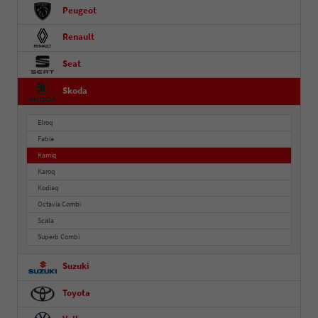
Peugeot
Renault
Seat
Skoda
Elroq
Fabia
Kamiq
Karoq
Kodiaq
Octavia Combi
Scala
Superb Combi
Suzuki
Toyota