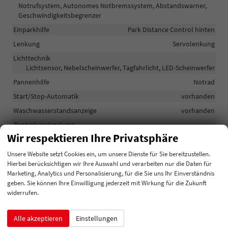
Notrufsystem, Autonomes Notbremssystem, Abstandswarner,
Geschwindigkeitsbegrenzer
Einparkhilfe
Park Distance Control hinten
Lenkung
Servolenkung
Lichttechnik
Lichtsensor, Nebelscheinwerfer, Tagfahrlicht, LED-Scheinwerfer
Pannenhilfe
Notrad
Start/Stop-Automatik
vorhanden
Waschwasserstandsanzeige
vorhanden
Zentralverriegelung
Zentralverriegelung, Zentralverriegelung mit
Wir respektieren Ihre Privatsphäre
Funkfernbedienung
Unsere Website setzt Cookies ein, um unsere Dienste für Sie bereitzustellen.
Hierbei berücksichtigen wir Ihre Auswahl und verarbeiten nur die Daten für
Außen
Marketing, Analytics und Personalisierung, für die Sie uns Ihr Einverständnis
geben. Sie können Ihre Einwilligung jederzeit mit Wirkung für die Zukunft
Anhängerkupplung
Schwenkbar
widerrufen.
Außenspiegel
Außenspiegel beheizbar, Außenspiegel elektrisch verstellbar
Alle akzeptieren
Einstellungen
Herstellerpaket
Winter-Paket