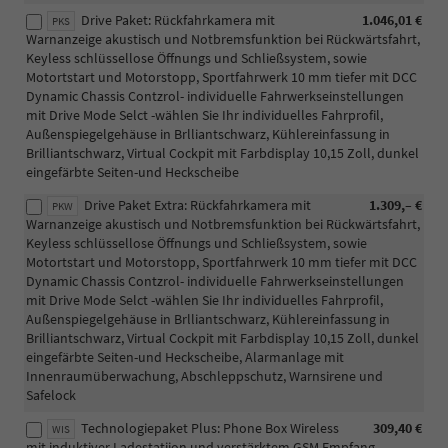
Drive Paket: Rückfahrkamera mit
1.046,01 €
PKS
Warnanzeige akustisch und Notbremsfunktion bei Rückwärtsfahrt,
Keyless schlüssellose Öffnungs und Schließsystem, sowie
Motortstart und Motorstopp, Sportfahrwerk 10 mm tiefer mit DCC
Dynamic Chassis Contzrol- individuelle Fahrwerkseinstellungen
mit Drive Mode Selct -wählen Sie Ihr individuelles Fahrprofil,
Außenspiegelgehäuse in Brlliantschwarz, Kühlereinfassung in
Brilliantschwarz, Virtual Cockpit mit Farbdisplay 10,15 Zoll, dunkel
eingefärbte Seiten-und Heckscheibe
Drive Paket Extra: Rückfahrkamera mit
1.309,– €
PKW
Warnanzeige akustisch und Notbremsfunktion bei Rückwärtsfahrt,
Keyless schlüssellose Öffnungs und Schließsystem, sowie
Motortstart und Motorstopp, Sportfahrwerk 10 mm tiefer mit DCC
Dynamic Chassis Contzrol- individuelle Fahrwerkseinstellungen
mit Drive Mode Selct -wählen Sie Ihr individuelles Fahrprofil,
Außenspiegelgehäuse in Brlliantschwarz, Kühlereinfassung in
Brilliantschwarz, Virtual Cockpit mit Farbdisplay 10,15 Zoll, dunkel
eingefärbte Seiten-und Heckscheibe, Alarmanlage mit
Innenraumüberwachung, Abschleppschutz, Warnsirene und
Safelock
Technologiepaket Plus: Phone Box Wireless
309,40 €
WIS
mit induktiver Ladestatiion und verstärktem GSM Empfang