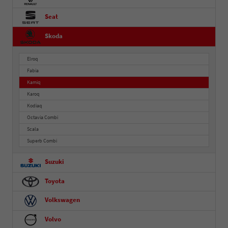
Seat
Skoda
Elroq
Fabia
Kamiq
Karoq
Kodiaq
Octavia Combi
Scala
Superb Combi
Suzuki
Toyota
Volkswagen
Volvo