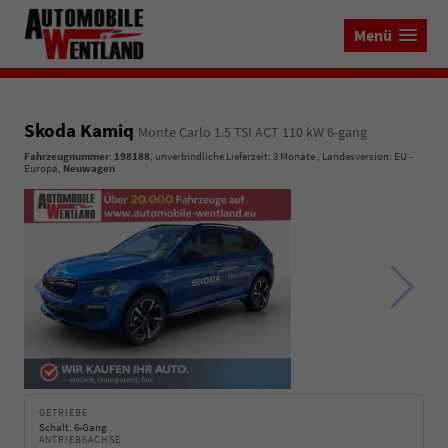
Menü
Skoda Kamiq
Monte Carlo 1.5 TSI ACT 110 kW 6-gang
Fahrzeugnummer
:
198188
, unverbindliche Lieferzeit:
3 Monate
, Landesversion: EU -
Europa,
Neuwagen
GETRIEBE
Schalt. 6-Gang
ANTRIEBSACHSE