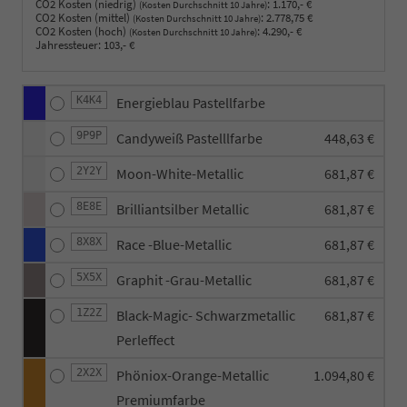
CO2 Kosten (niedrig)
:
1.170,- €
(Kosten Durchschnitt 10 Jahre)
CO2 Kosten (mittel)
:
2.778,75 €
(Kosten Durchschnitt 10 Jahre)
CO2 Kosten (hoch)
:
4.290,- €
(Kosten Durchschnitt 10 Jahre)
Jahressteuer:
103,- €
K4K4
Energieblau Pastellfarbe
9P9P
Candyweiß Pastelllfarbe
448,63 €
2Y2Y
Moon-White-Metallic
681,87 €
8E8E
Brilliantsilber Metallic
681,87 €
8X8X
Race -Blue-Metallic
681,87 €
5X5X
Graphit -Grau-Metallic
681,87 €
1Z2Z
Black-Magic- Schwarzmetallic
681,87 €
Perleffect
2X2X
Phöniox-Orange-Metallic
1.094,80 €
Premiumfarbe