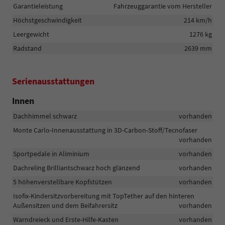
Garantieleistung
Fahrzeuggarantie vom Hersteller
Höchstgeschwindigkeit
214 km/h
Leergewicht
1276 kg
Radstand
2639 mm
Serienausstattungen
Innen
Dachhimmel schwarz
vorhanden
Monte Carlo-Innenausstattung in 3D-Carbon-Stoff/Tecnofaser
vorhanden
Sportpedale in Aliminium
vorhanden
Dachreling Brilliantschwarz hoch glänzend
vorhanden
5 höhenverstellbare Kopfstützen
vorhanden
Isofix-Kindersitzvorbereitung mit TopTether auf den hinteren
Außensitzen und dem Beifahrersitz
vorhanden
Warndreieck und Erste-Hilfe-Kasten
vorhanden