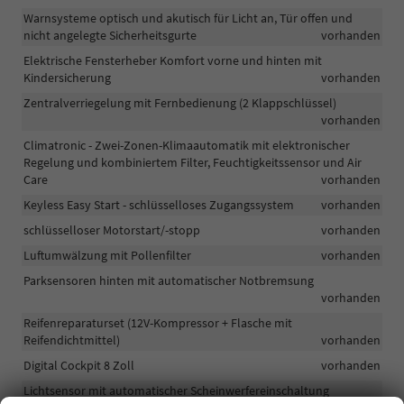
Warnsysteme optisch und akutisch für Licht an, Tür offen und
nicht angelegte Sicherheitsgurte
vorhanden
Elektrische Fensterheber Komfort vorne und hinten mit
Kindersicherung
vorhanden
Zentralverriegelung mit Fernbedienung (2 Klappschlüssel)
vorhanden
Climatronic - Zwei-Zonen-Klimaautomatik mit elektronischer
Regelung und kombiniertem Filter, Feuchtigkeitssensor und Air
Care
vorhanden
Keyless Easy Start - schlüsselloses Zugangssystem
vorhanden
schlüsselloser Motorstart/-stopp
vorhanden
Luftumwälzung mit Pollenfilter
vorhanden
Parksensoren hinten mit automatischer Notbremsung
vorhanden
Reifenreparaturset (12V-Kompressor + Flasche mit
Reifendichtmittel)
vorhanden
Digital Cockpit 8 Zoll
vorhanden
Lichtsensor mit automatischer Scheinwerfereinschaltung