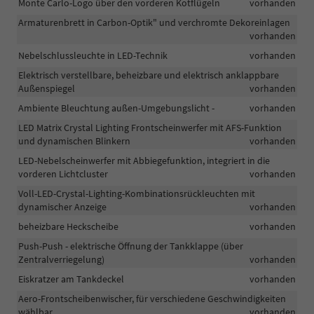
Monte Carlo-Logo über den vorderen Kotflügeln
vorhanden
Armaturenbrett in Carbon-Optik" und verchromte Dekoreinlagen
vorhanden
Nebelschlussleuchte in LED-Technik
vorhanden
Elektrisch verstellbare, beheizbare und elektrisch anklappbare
Außenspiegel
vorhanden
Ambiente Bleuchtung außen-Umgebungslicht -
vorhanden
LED Matrix Crystal Lighting Frontscheinwerfer mit AFS-Funktion
und dynamischen Blinkern
vorhanden
LED-Nebelscheinwerfer mit Abbiegefunktion, integriert in die
vorderen Lichtcluster
vorhanden
Voll-LED-Crystal-Lighting-Kombinationsrückleuchten mit
dynamischer Anzeige
vorhanden
beheizbare Heckscheibe
vorhanden
Push-Push - elektrische Öffnung der Tankklappe (über
Zentralverriegelung)
vorhanden
Eiskratzer am Tankdeckel
vorhanden
Aero-Frontscheibenwischer, für verschiedene Geschwindigkeiten
wählbar
vorhanden