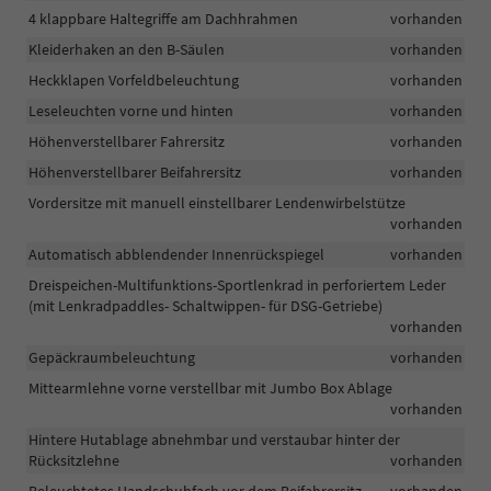
4 klappbare Haltegriffe am Dachhrahmen
vorhanden
Kleiderhaken an den B-Säulen
vorhanden
Heckklapen Vorfeldbeleuchtung
vorhanden
Leseleuchten vorne und hinten
vorhanden
Höhenverstellbarer Fahrersitz
vorhanden
Höhenverstellbarer Beifahrersitz
vorhanden
Vordersitze mit manuell einstellbarer Lendenwirbelstütze
vorhanden
Automatisch abblendender Innenrückspiegel
vorhanden
Dreispeichen-Multifunktions-Sportlenkrad in perforiertem Leder
(mit Lenkradpaddles- Schaltwippen- für DSG-Getriebe)
vorhanden
Gepäckraumbeleuchtung
vorhanden
Mittearmlehne vorne verstellbar mit Jumbo Box Ablage
vorhanden
Hintere Hutablage abnehmbar und verstaubar hinter der
Rücksitzlehne
vorhanden