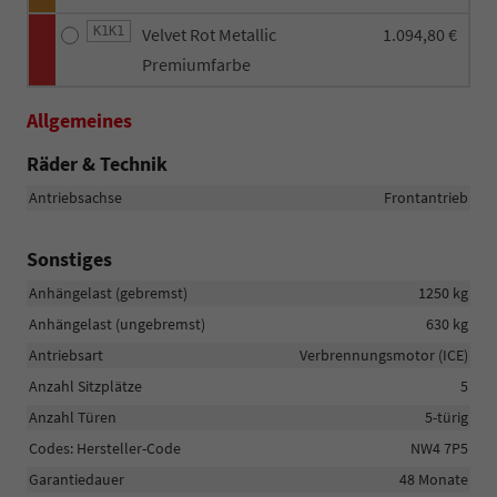
K1K1
Velvet Rot Metallic
1.094,80 €
Premiumfarbe
Allgemeines
Räder & Technik
Antriebsachse
Frontantrieb
Sonstiges
Anhängelast (gebremst)
1250 kg
Anhängelast (ungebremst)
630 kg
Antriebsart
Verbrennungsmotor (ICE)
Anzahl Sitzplätze
5
Anzahl Türen
5-türig
Codes: Hersteller-Code
NW4 7P5
Garantiedauer
48 Monate