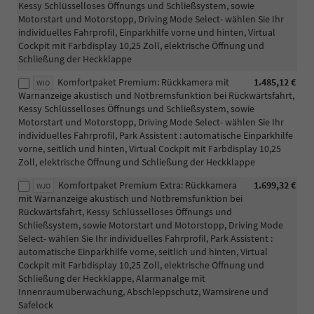
Kessy Schlüsselloses Öffnungs und Schließsystem, sowie
Motorstart und Motorstopp, Driving Mode Select- wählen Sie Ihr
individuelles Fahrprofil, Einparkhilfe vorne und hinten, Virtual
Cockpit mit Farbdisplay 10,25 Zoll, elektrische Öffnung und
Schließung der Heckklappe
Komfortpaket Premium: Rückkamera mit
1.485,12 €
WIO
Warnanzeige akustisch und Notbremsfunktion bei Rückwärtsfahrt,
Kessy Schlüsselloses Öffnungs und Schließsystem, sowie
Motorstart und Motorstopp, Driving Mode Select- wählen Sie Ihr
individuelles Fahrprofil, Park Assistent : automatische Einparkhilfe
vorne, seitlich und hinten, Virtual Cockpit mit Farbdisplay 10,25
Zoll, elektrische Öffnung und Schließung der Heckklappe
Komfortpaket Premium Extra: Rückkamera
1.699,32 €
WJO
mit Warnanzeige akustisch und Notbremsfunktion bei
Rückwärtsfahrt, Kessy Schlüsselloses Öffnungs und
Schließsystem, sowie Motorstart und Motorstopp, Driving Mode
Select- wählen Sie Ihr individuelles Fahrprofil, Park Assistent :
automatische Einparkhilfe vorne, seitlich und hinten, Virtual
Cockpit mit Farbdisplay 10,25 Zoll, elektrische Öffnung und
Schließung der Heckklappe, Alarmanalge mit
Innenraumüberwachung, Abschleppschutz, Warnsirene und
Safelock