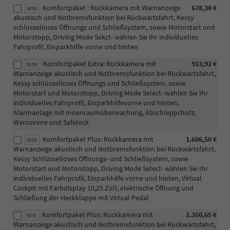
Komfortpaket : Rückkamera mit Warnanzeige
678,30 €
WIM
akustisch und Notbremsfunktion bei Rückwärtsfahrt, Kessy
schlüsselloses Öffnungs und Schließsystem, sowie Motorstart und
Motorstopp, Driving Mode Sekct- wählen Sie Ihr individuelles
Fahrprofil, Einparkhilfe vorne und hinten
Komfortpaket Extra: Rückkamera mit
913,92 €
WJM
Warnanzeige akustisch und Notbremsfunktion bei Rückwärtsfahrt,
Kessy schlüsselloses Öffnungs und Schließsystem, sowie
Motorstart und Motorstopp, Driving Mode Select- wählen Sie Ihr
individuelles Fahrprofil, Einparkhilfevorne und hinten,
Alarmanlage mit Innenraumüberwachung, Abschleppchutz,
Warnsirene und Safelock
Komfortpaket Plus: Rückkamera mit
1.606,50 €
WJN
Warnanzeige akustisch und Notbremsfunktion bei Rückwärtsfahrt,
Kessy Schlüsselloses Öffnungs- und Schließsystem, sowie
Motorstart und Motorstopp, Driving Mode Select- wählen Sie Ihr
individuelles Fahrprofil, Einparkhilfe vorne und hinten, Virtual
Cockpit mit Farbdisplay 10,25 Zoll, elektrische Öffnung und
Schließung der Heckklappe mit Virtual Pedal
Komfortpaket Plus: Rückkamera mit
1.350,65 €
WIN
Warnanzeige akustisch und Notbremsfunktion bei Rückwärtsfahrt,