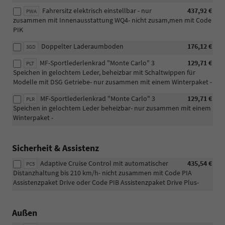
Fahrersitz elektrisch einstellbar - nur
437,92 €
PWA
zusammen mit Innenausstattung WQ4- nicht zusam,men mit Code
PIK
Doppelter Laderaumboden
176,12 €
3GD
MF-Sportlederlenkrad "Monte Carlo" 3
129,71 €
PLT
Speichen in gelochtem Leder, beheizbar mit Schaltwippen für
Modelle mit DSG Getriebe- nur zusammen mit einem Winterpaket -
MF-Sportlederlenkrad "Monte Carlo" 3
129,71 €
PLR
Speichen in gelochtem Leder beheizbar- nur zusammen mit einem
Winterpaket -
Sicherheit & Assistenz
Adaptive Cruise Control mit automatischer
435,54 €
PC5
Distanzhaltung bis 210 km/h- nicht zusammen mit Code PIA
Assistenzpaket Drive oder Code PIB Assistenzpaket Drive Plus-
Außen