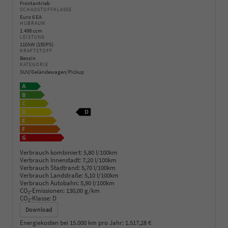
Frontantrieb
SCHADSTOFFKLASSE
Euro 6 EA
HUBRAUM
1.498 ccm
LEISTUNG
110 kW (150 PS)
KRAFTSTOFF
Benzin
KATEGORIE
SUV/Geländewagen/Pickup
Verbrauch kombiniert:
5,80 l/100km
Verbrauch Innenstadt:
7,20 l/100km
Verbrauch Stadtrand:
5,70 l/100km
Verbrauch Landstraße:
5,10 l/100km
Verbrauch Autobahn:
5,90 l/100km
CO
-Emissionen:
130,00 g/km
2
CO
-Klasse:
D
2
Download
Energiekosten bei 15.000 km pro Jahr:
1.517,28 €