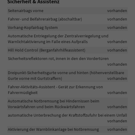
Sicherheit & Assistenz
Seitenairbags vorne
vorhanden
Fahrer- und Beifahrerairbag (abschaltbar)
vorhanden
Vorhang-Kopfairbag System
vorhanden
Automatische Entriegelung der Zentralverriegelung und
Warnlichtaktivierung im Falle eines Aufpralls
vorhanden
Hill Hold Control (Berganfahrhilfeassistent)
vorhanden
Sicherheitsreflektoren rot, innen in den den Vordertüren
vorhanden
Dreipunkt-Sicherheitsgurte vorne und hinten (höhenverstellbare
Gurte vorne mit Gurtstraffern)
vorhanden
Fahrer-Aktivitäts-Assistent - Gerät zur Erkennung von
Fahrermüdigkeit
vorhanden
Automatische Notbremsung bei Hindernissen beim
Vorwärtsfahren und beim Rückwärtsfahren
vorhanden
automatische Unterbrechung der Kraftstoffzufuhr bei einem Unfall
vorhanden
Aktivierung der Warnblinkanlage bei Notbremsung
vorhanden