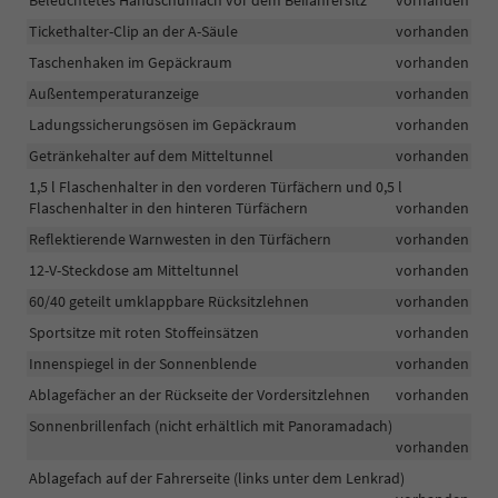
Beleuchtetes Handschuhfach vor dem Beifahrersitz
vorhanden
Tickethalter-Clip an der A-Säule
vorhanden
Taschenhaken im Gepäckraum
vorhanden
Außentemperaturanzeige
vorhanden
Ladungssicherungsösen im Gepäckraum
vorhanden
Getränkehalter auf dem Mitteltunnel
vorhanden
1,5 l Flaschenhalter in den vorderen Türfächern und 0,5 l
Flaschenhalter in den hinteren Türfächern
vorhanden
Reflektierende Warnwesten in den Türfächern
vorhanden
12-V-Steckdose am Mitteltunnel
vorhanden
60/40 geteilt umklappbare Rücksitzlehnen
vorhanden
Sportsitze mit roten Stoffeinsätzen
vorhanden
Innenspiegel in der Sonnenblende
vorhanden
Ablagefächer an der Rückseite der Vordersitzlehnen
vorhanden
Sonnenbrillenfach (nicht erhältlich mit Panoramadach)
vorhanden
Ablagefach auf der Fahrerseite (links unter dem Lenkrad)