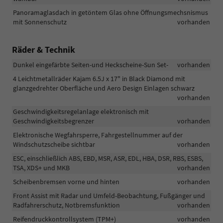
Panoramaglasdach in getöntem Glas ohne Öffnungsmechsnismus
mit Sonnenschutz
vorhanden
Räder & Technik
Dunkel eingefärbte Seiten-und Heckscheine-Sun Set-
vorhanden
4 Leichtmetallräder Kajam 6.5J x 17" in Black Diamond mit
glanzgedrehter Oberfläche und Aero Design Einlagen schwarz
vorhanden
Geschwindigkeitsregelanlage elektronisch mit
Geschwindigkeitsbegrenzer
vorhanden
Elektronische Wegfahrsperre, Fahrgestellnummer auf der
Windschutzscheibe sichtbar
vorhanden
ESC, einschließlich ABS, EBD, MSR, ASR, EDL, HBA, DSR, RBS, ESBS,
TSA, XDS+ und MKB
vorhanden
Scheibenbremsen vorne und hinten
vorhanden
Front Assist mit Radar und Umfeld-Beobachtung, Fußgänger und
Radfahrerschutz, Notbremsfunktion
vorhanden
Reifendruckkontrollsystem (TPM+)
vorhanden