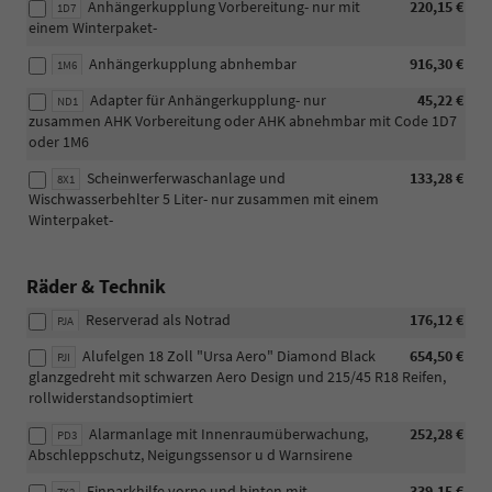
Anhängerkupplung Vorbereitung- nur mit
220,15 €
1D7
einem Winterpaket-
Anhängerkupplung abnhembar
916,30 €
1M6
Adapter für Anhängerkupplung- nur
45,22 €
ND1
zusammen AHK Vorbereitung oder AHK abnehmbar mit Code 1D7
oder 1M6
Scheinwerferwaschanlage und
133,28 €
8X1
Wischwasserbehlter 5 Liter- nur zusammen mit einem
Winterpaket-
Räder & Technik
Reserverad als Notrad
176,12 €
PJA
Alufelgen 18 Zoll "Ursa Aero" Diamond Black
654,50 €
PJI
glanzgedreht mit schwarzen Aero Design und 215/45 R18 Reifen,
rollwiderstandsoptimiert
Alarmanlage mit Innenraumüberwachung,
252,28 €
PD3
Abschleppschutz, Neigungssensor u d Warnsirene
Einparkhilfe vorne und hinten mit
339,15 €