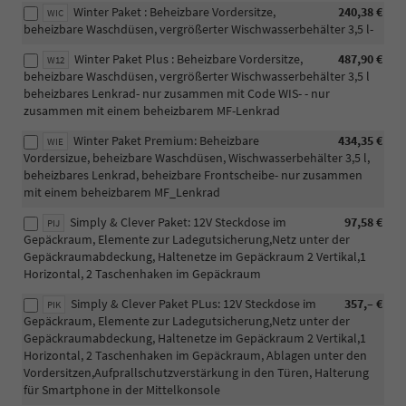
Winter Paket : Beheizbare Vordersitze,
240,38 €
WIC
beheizbare Waschdüsen, vergrößerter Wischwasserbehälter 3,5 l-
Winter Paket Plus : Beheizbare Vordersitze,
487,90 €
W12
beheizbare Waschdüsen, vergrößerter Wischwasserbehälter 3,5 l
beheizbares Lenkrad- nur zusammen mit Code WIS- - nur
zusammen mit einem beheizbarem MF-Lenkrad
Winter Paket Premium: Beheizbare
434,35 €
WIE
Vordersizue, beheizbare Waschdüsen, Wischwasserbehälter 3,5 l,
beheizbares Lenkrad, beheizbare Frontscheibe- nur zusammen
mit einem beheizbarem MF_Lenkrad
Simply & Clever Paket: 12V Steckdose im
97,58 €
PIJ
Gepäckraum, Elemente zur Ladegutsicherung,Netz unter der
Gepäckraumabdeckung, Haltenetze im Gepäckraum 2 Vertikal,1
Horizontal, 2 Taschenhaken im Gepäckraum
Simply & Clever Paket PLus: 12V Steckdose im
357,– €
PIK
Gepäckraum, Elemente zur Ladegutsicherung,Netz unter der
Gepäckraumabdeckung, Haltenetze im Gepäckraum 2 Vertikal,1
Horizontal, 2 Taschenhaken im Gepäckraum, Ablagen unter den
Vordersitzen,Aufprallschutzverstärkung in den Türen, Halterung
für Smartphone in der Mittelkonsole