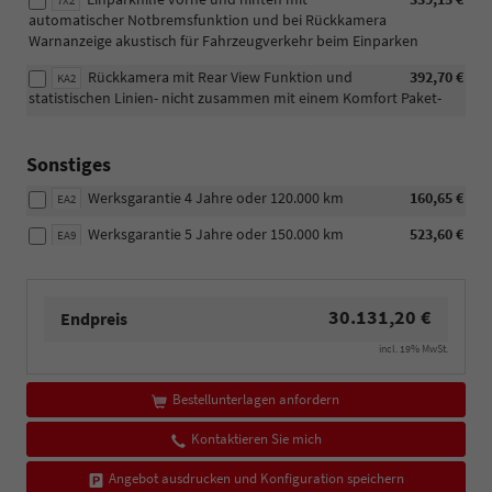
7X2
automatischer Notbremsfunktion und bei Rückkamera
Warnanzeige akustisch für Fahrzeugverkehr beim Einparken
Rückkamera mit Rear View Funktion und
392,70 €
KA2
statistischen Linien- nicht zusammen mit einem Komfort Paket-
Sonstiges
Werksgarantie 4 Jahre oder 120.000 km
160,65 €
EA2
Werksgarantie 5 Jahre oder 150.000 km
523,60 €
EA9
30.131,20 €
Endpreis
incl. 19% MwSt.
Bestellunterlagen anfordern
Kontaktieren Sie mich
Angebot ausdrucken und Konfiguration speichern