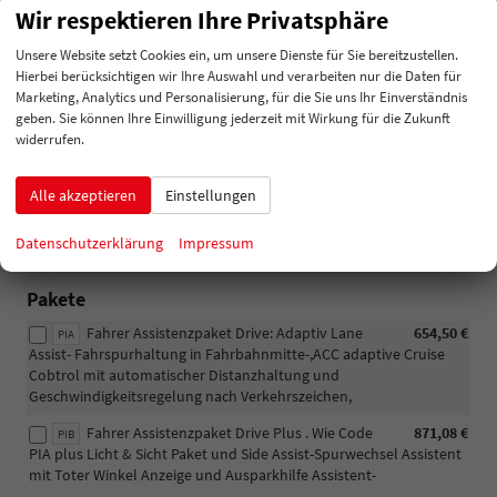
vorhanden
Wir respektieren Ihre Privatsphäre
Elektromechanische Servolenkung
vorhanden
Unsere Website setzt Cookies ein, um unsere Dienste für Sie bereitzustellen.
Start-Stopp-Funktion und Bremsenergierückgewinnung
Hierbei berücksichtigen wir Ihre Auswahl und verarbeiten nur die Daten für
vorhanden
Marketing, Analytics und Personalisierung, für die Sie uns Ihr Einverständnis
geben. Sie können Ihre Einwilligung jederzeit mit Wirkung für die Zukunft
widerrufen.
Sonstiges
Werksgarantie 4 Jahre oder 60.000 km Laufleistung
vorhanden
Alle akzeptieren
Einstellungen
Datenschutzerklärung
Impressum
Optionale Extras
Pakete
Fahrer Assistenzpaket Drive: Adaptiv Lane
654,50 €
PIA
Assist- Fahrspurhaltung in Fahrbahnmitte-,ACC adaptive Cruise
Cobtrol mit automatischer Distanzhaltung und
Geschwindigkeitsregelung nach Verkehrszeichen,
Fahrer Assistenzpaket Drive Plus . Wie Code
871,08 €
PIB
PIA plus Licht & Sicht Paket und Side Assist-Spurwechsel Assistent
mit Toter Winkel Anzeige und Ausparkhilfe Assistent-