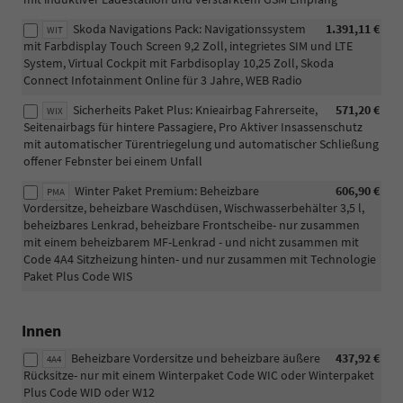
Skoda Navigations Pack: Navigationssystem
1.391,11 €
WIT
mit Farbdisplay Touch Screen 9,2 Zoll, integrietes SIM und LTE
System, Virtual Cockpit mit Farbdisoplay 10,25 Zoll, Skoda
Connect Infotainment Online für 3 Jahre, WEB Radio
Sicherheits Paket Plus: Knieairbag Fahrerseite,
571,20 €
WIX
Seitenairbags für hintere Passagiere, Pro Aktiver Insassenschutz
mit automatischer Türentriegelung und automatischer Schließung
offener Febnster bei einem Unfall
Winter Paket Premium: Beheizbare
606,90 €
PMA
Vordersitze, beheizbare Waschdüsen, Wischwasserbehälter 3,5 l,
beheizbares Lenkrad, beheizbare Frontscheibe- nur zusammen
mit einem beheizbarem MF-Lenkrad - und nicht zusammen mit
Code 4A4 Sitzheizung hinten- und nur zusammen mit Technologie
Paket Plus Code WIS
Innen
Beheizbare Vordersitze und beheizbare äußere
437,92 €
4A4
Rücksitze- nur mit einem Winterpaket Code WIC oder Winterpaket
Plus Code WID oder W12