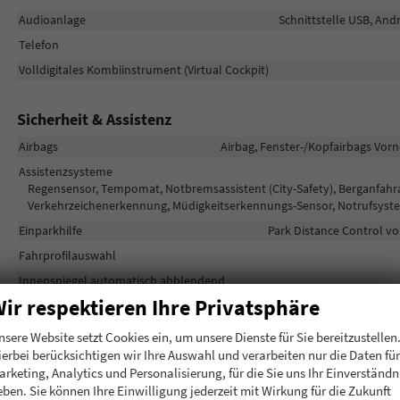
Audioanlage
Schnittstelle USB, And
Telefon
Volldigitales Kombiinstrument (Virtual Cockpit)
Sicherheit & Assistenz
Airbags
Airbag, Fenster-/Kopfairbags Vorn
Assistenzsysteme
Regensensor, Tempomat, Notbremsassistent (City-Safety), Berganfahras
Verkehrzeichenerkennung, Müdigkeitserkennungs-Sensor, Notrufsyst
Einparkhilfe
Park Distance Control vo
Fahrprofilauswahl
Innenspiegel automatisch abblendend
ir respektieren Ihre Privatsphäre
Lichttechnik
Lichtsensor, Nebelscheinwerfer mit Ku
Pannenhilfe
nsere Website setzt Cookies ein, um unsere Dienste für Sie bereitzustellen
ierbei berücksichtigen wir Ihre Auswahl und verarbeiten nur die Daten für
Waschwasserstandsanzeige
arketing, Analytics und Personalisierung, für die Sie uns Ihr Einverständn
Zentralverriegelung
Zentralverrieg
eben. Sie können Ihre Einwilligung jederzeit mit Wirkung für die Zukunft