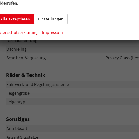
iderrufen.
Außen
Alle akzeptieren
Einstellungen
Außenspiegel
Außenspiegel elektrisch anklappbar, Außenspiegel beheizbar, Außenspi
automatisch abblendend
atenschutzerklärung
Impressum
Dachausführung
Dachreling
Scheiben, Verglasung
Privacy Glass (He
Räder & Technik
Fahrwerk- und Regelungssysteme
Felgengröße
Felgentyp
Sonstiges
Antriebsart
Anzahl Sitzplätze