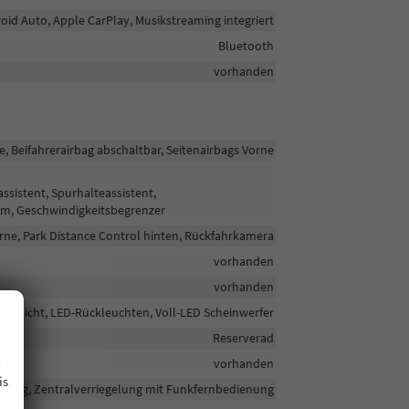
roid Auto, Apple CarPlay, Musikstreaming integriert
Bluetooth
vorhanden
e, Beifahrerairbag abschaltbar, Seitenairbags Vorne
sistent, Spurhalteassistent,
em, Geschwindigkeitsbegrenzer
rne, Park Distance Control hinten, Rückfahrkamera
vorhanden
vorhanden
rvenlicht, LED-Rückleuchten, Voll-LED Scheinwerfer
Reserverad
.
vorhanden
is
elung, Zentralverriegelung mit Funkfernbedienung