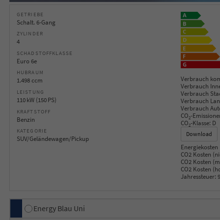
GETRIEBE
Schalt. 6-Gang
ZYLINDER
4
SCHADSTOFFKLASSE
Euro 6e
HUBRAUM
Verbrauch kom
1.498 ccm
Verbrauch Inn
LEISTUNG
Verbrauch Sta
110 kW (150 PS)
Verbrauch Lan
Verbrauch Aut
KRAFTSTOFF
CO
-Emissione
2
Benzin
CO
-Klasse:
D
2
KATEGORIE
Download
SUV/Geländewagen/Pickup
Energiekosten 
CO2 Kosten (ni
CO2 Kosten (mi
CO2 Kosten (h
Jahressteuer:
9
Energy Blau Uni