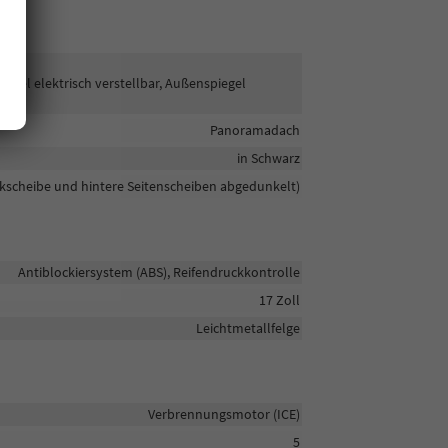
egel elektrisch verstellbar, Außenspiegel
Panoramadach
in Schwarz
ckscheibe und hintere Seitenscheiben abgedunkelt)
Antiblockiersystem (ABS), Reifendruckkontrolle
17 Zoll
Leichtmetallfelge
Verbrennungsmotor (ICE)
5