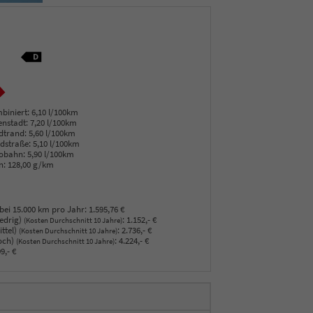
biniert:
6,10 l/100km
enstadt:
7,20 l/100km
dtrand:
5,60 l/100km
dstraße:
5,10 l/100km
obahn:
5,90 l/100km
n:
128,00 g/km
bei 15.000 km pro Jahr:
1.595,76 €
edrig)
:
1.152,- €
(Kosten Durchschnitt 10 Jahre)
ttel)
:
2.736,- €
(Kosten Durchschnitt 10 Jahre)
och)
:
4.224,- €
(Kosten Durchschnitt 10 Jahre)
9,- €