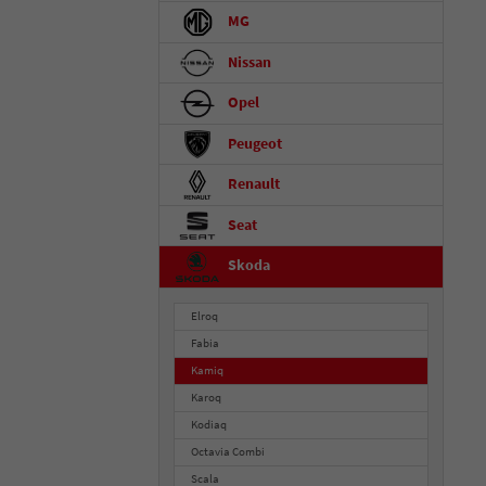
MG
Nissan
Opel
Peugeot
Renault
Seat
Skoda
Elroq
Fabia
Kamiq
Karoq
Kodiaq
Octavia Combi
Scala