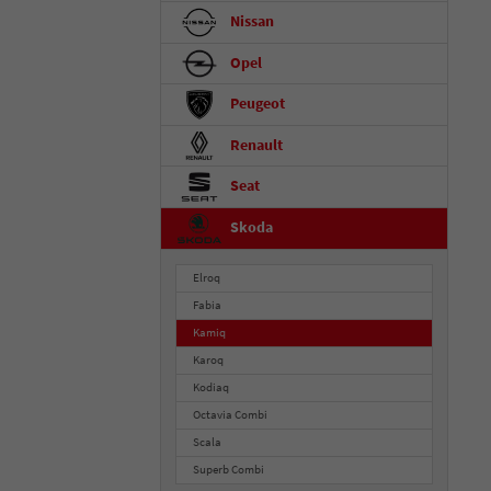
Nissan
Opel
Peugeot
Renault
Seat
Skoda
Elroq
Fabia
Kamiq
Karoq
Kodiaq
Octavia Combi
Scala
Superb Combi