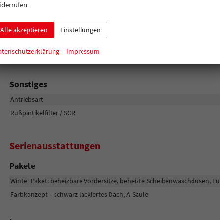
Scheiben, Verglasung
iderrufen.
Räder & Technik
Alle akzeptieren
Einstellungen
Antriebsachse
atenschutzerklärung
Impressum
Felgentyp
Sonstiges
Antriebsart
Rußpartikelfilter / SCR
Serienausstattungen
Pakete
Winter Paket: beheizbare Vordersitze, beheizte Scheibenwaschdüsen, Fül
Farbkonzept – schwarz lackiertes Dach, A-Säule