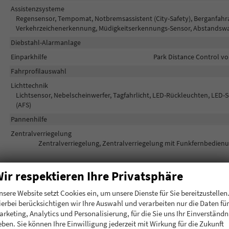
Assistenzsysteme
Regensensor, Tempomat, Notbremsassistent (City-Safety), Berganfahras
Verkehrzeichenerkennung, Müdigkeitserkennungs-Sensor, Abstandsw
Diebstahl-Alarmanlage
Einparkhilfe
Park Distance Control vo
Fahrprofilauswahl
Lichttechnik
Lichtsensor, Nebelscheinwerfer, Tagfahrlicht, LED-Rückleuchten, LED-Sc
(AFS)
Pannenhilfe
Zentralverriegelung
Zentralverriegelung, Zentralverriegelung mit Funkfernbedienu
Außen
ir respektieren Ihre Privatsphäre
Außenspiegel
Außenspiegel elektris
nsere Website setzt Cookies ein, um unsere Dienste für Sie bereitzustellen
Dachausführung
ierbei berücksichtigen wir Ihre Auswahl und verarbeiten nur die Daten für
arketing, Analytics und Personalisierung, für die Sie uns Ihr Einverständn
Herstellerpaket
eben. Sie können Ihre Einwilligung jederzeit mit Wirkung für die Zukunft