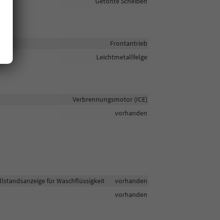
Getönte Scheiben
Frontantrieb
Leichtmetallfelge
Verbrennungsmotor (ICE)
vorhanden
lstandsanzeige für Waschflüssigkeit
vorhanden
vorhanden