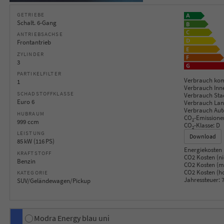
GETRIEBE
Schalt. 6-Gang
ANTRIEBSACHSE
Frontantrieb
ZYLINDER
3
PARTIKELFILTER
Verbrauch kom
1
Verbrauch Inn
SCHADSTOFFKLASSE
Verbrauch Sta
Euro 6
Verbrauch Lan
Verbrauch Aut
HUBRAUM
CO
-Emissione
2
999 ccm
CO
-Klasse:
D
2
LEISTUNG
Download
85 kW (116 PS)
Energiekosten 
KRAFTSTOFF
CO2 Kosten (ni
Benzin
CO2 Kosten (mi
CO2 Kosten (h
KATEGORIE
Jahressteuer:
7
SUV/Geländewagen/Pickup
Modra Energy blau uni