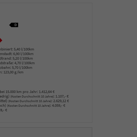
biniert:
5,40 l/100km
enstadt:
6,90 l/100km
dtrand:
5,20 l/100km
dstraße:
4,70 l/100km
obahn:
5,70 l/100km
n:
123,00 g/km
bei 15.000 km pro Jahr:
1.412,64 €
edrig)
:
1.107,- €
(Kosten Durchschnitt 10 Jahre)
ttel)
:
2.629,12 €
(Kosten Durchschnitt 10 Jahre)
och)
:
4.059,- €
(Kosten Durchschnitt 10 Jahre)
8,- €