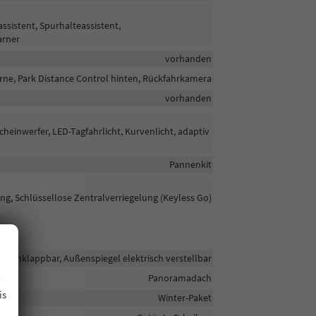
sistent, Spurhalteassistent,
arner
vorhanden
rne, Park Distance Control hinten, Rückfahrkamera
vorhanden
heinwerfer, LED-Tagfahrlicht, Kurvenlicht, adaptiv
Pannenkit
ng, Schlüssellose Zentralverriegelung (Keyless Go)
ch anklappbar, Außenspiegel elektrisch verstellbar
.
Panoramadach
is
Winter-Paket