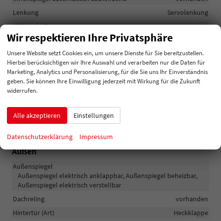
Lenkung
Servolenkung
Lichttechnik
Wir respektieren Ihre Privatsphäre
Lichtsensor, Nebelscheinwerfer mit Kurvenlicht, LED-
Rückleuchten, LED-Scheinwerfer, LED-Tagfahrlicht, Voll-LED
Unsere Website setzt Cookies ein, um unsere Dienste für Sie bereitzustellen.
Scheinwerfer
Hierbei berücksichtigen wir Ihre Auswahl und verarbeiten nur die Daten für
Pannenhilfe
Pannenkit
Marketing, Analytics und Personalisierung, für die Sie uns Ihr Einverständnis
geben. Sie können Ihre Einwilligung jederzeit mit Wirkung für die Zukunft
Start/Stop-Automatik
vorhanden
widerrufen.
Zentralverriegelung
Zentralverriegelung, Zentralverriegelung mit
Funkfernbedienung, Schlüssellose Zentralverriegelung (Keyless
Alle akzeptieren
Einstellungen
Go)
Datenschutzerklärung
Impressum
Außen
Außenspiegel
Außenspiegel elektrisch anklappbar, Außenspiegel beheizbar,
Außenspiegel elektrisch verstellbar
Dachreling
vorhanden
Hintertür (Art)
Heckklappe