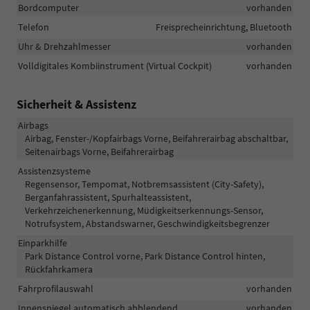
Bordcomputer
vorhanden
Telefon
Freisprecheinrichtung, Bluetooth
Uhr & Drehzahlmesser
vorhanden
Volldigitales Kombiinstrument (Virtual Cockpit)
vorhanden
Sicherheit & Assistenz
Airbags
Airbag, Fenster-/Kopfairbags Vorne, Beifahrerairbag abschaltbar,
Seitenairbags Vorne, Beifahrerairbag
Assistenzsysteme
Regensensor, Tempomat, Notbremsassistent (City-Safety),
Berganfahrassistent, Spurhalteassistent,
Verkehrzeichenerkennung, Müdigkeitserkennungs-Sensor,
Notrufsystem, Abstandswarner, Geschwindigkeitsbegrenzer
Einparkhilfe
Park Distance Control vorne, Park Distance Control hinten,
Rückfahrkamera
Fahrprofilauswahl
vorhanden
Innenspiegel automatisch abblendend
vorhanden