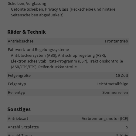
Scheiben, Verglasung
Getönte Scheiben, Privacy Glass (Heckscheibe und hintere
Seitenscheiben abgedunkelt)
Räder & Technik
Antriebsachse
Frontantrieb
Fahrwerk- und Regelungssysteme
Antiblockiersystem (ABS), Antischlupfregelung (ASR),
Elektronisches Stabilitäts-Programm (ESP), Traktionskontrolle
(ASR/CTS/ETS), Reifendruckkontrolle
Felgengröße
16 Zoll
Felgentyp
Leichtmetallfelge
Reifentyp
Sommerreifen
Sonstiges
Antriebsart
Verbrennungsmotor (ICE)
Anzahl Sitzplätze
5
Anzahl Türen
5-türig