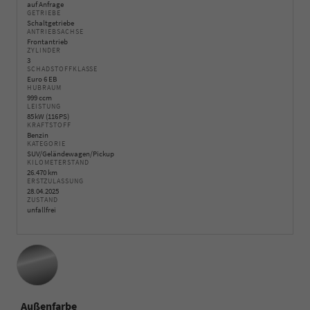
auf Anfrage
GETRIEBE
Schaltgetriebe
ANTRIEBSACHSE
Frontantrieb
ZYLINDER
3
SCHADSTOFFKLASSE
Euro 6 EB
HUBRAUM
999 ccm
LEISTUNG
85 kW (116 PS)
KRAFTSTOFF
Benzin
KATEGORIE
SUV/Geländewagen/Pickup
KILOMETERSTAND
26.470 km
ERSTZULASSUNG
28.04.2025
ZUSTAND
unfallfrei
Außenfarbe