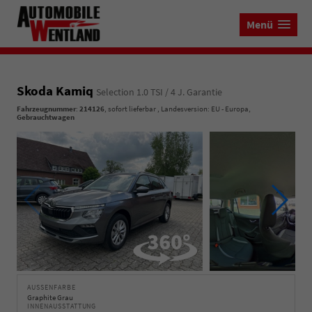
Menü
Skoda Kamiq
Selection 1.0 TSI / 4 J. Garantie
Fahrzeugnummer
:
214126
,
sofort lieferbar
, Landesversion: EU - Europa,
Gebrauchtwagen
AUSSENFARBE
Graphite Grau
INNENAUSSTATTUNG