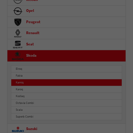
Opel
Peugeot
Renault
Seat
Skoda
Elroq
Fabia
Kamiq
Karoq
Kodiaq
Octavia Combi
Scala
Superb Combi
Suzuki