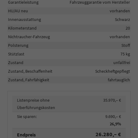
Garantieleistung
Fahrzeuggarantie vom Hersteller
HU/AU neu
vorhanden
Innenausstattung
Schwarz
Kilometerstand
20
Nichtraucher-Fahrzeug
vorhanden
Polsterung
Stoff
Stützlast
75 kg
Zustand
unfallfrei
Zustand, Beschaffenheit
Scheckheftgepflegt
Zustand, Fahrfähigkeit
fahrtauglich
Listenpreise ohne
35.970,– €
Überführungskosten
Sie sparen:
9.690,– €
26,9%
26.280,– €
Endpreis