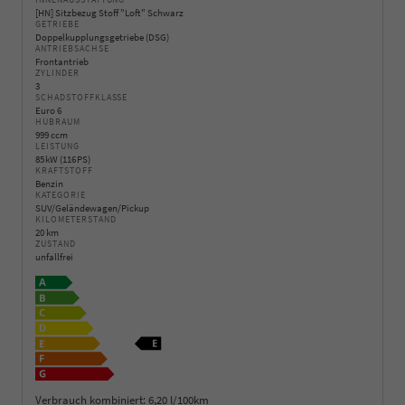
INNENAUSSTATTUNG
[HN] Sitzbezug Stoff "Loft" Schwarz
GETRIEBE
Doppelkupplungsgetriebe (DSG)
ANTRIEBSACHSE
Frontantrieb
ZYLINDER
3
SCHADSTOFFKLASSE
Euro 6
HUBRAUM
999 ccm
LEISTUNG
85 kW (116 PS)
KRAFTSTOFF
Benzin
KATEGORIE
SUV/Geländewagen/Pickup
KILOMETERSTAND
20 km
ZUSTAND
unfallfrei
Verbrauch kombiniert:
6,20 l/100km