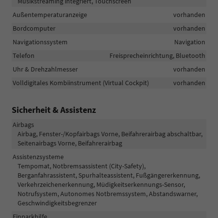
Musikstreaming integriert, Touchscreen
Außentemperaturanzeige
vorhanden
Bordcomputer
vorhanden
Navigationssystem
Navigation
Telefon
Freisprecheinrichtung, Bluetooth
Uhr & Drehzahlmesser
vorhanden
Volldigitales Kombiinstrument (Virtual Cockpit)
vorhanden
Sicherheit & Assistenz
Airbags
Airbag, Fenster-/Kopfairbags Vorne, Beifahrerairbag abschaltbar,
Seitenairbags Vorne, Beifahrerairbag
Assistenzsysteme
Tempomat, Notbremsassistent (City-Safety),
Berganfahrassistent, Spurhalteassistent, Fußgängererkennung,
Verkehrzeichenerkennung, Müdigkeitserkennungs-Sensor,
Notrufsystem, Autonomes Notbremssystem, Abstandswarner,
Geschwindigkeitsbegrenzer
Einparkhilfe