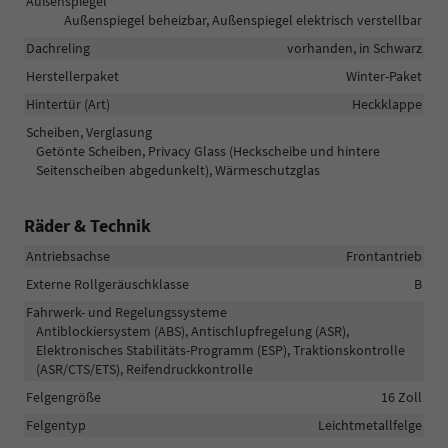
Außenspiegel
Außenspiegel beheizbar, Außenspiegel elektrisch verstellbar
Dachreling
vorhanden, in Schwarz
Herstellerpaket
Winter-Paket
Hintertür (Art)
Heckklappe
Scheiben, Verglasung
Getönte Scheiben, Privacy Glass (Heckscheibe und hintere
Seitenscheiben abgedunkelt), Wärmeschutzglas
Räder & Technik
Antriebsachse
Frontantrieb
Externe Rollgeräuschklasse
B
Fahrwerk- und Regelungssysteme
Antiblockiersystem (ABS), Antischlupfregelung (ASR),
Elektronisches Stabilitäts-Programm (ESP), Traktionskontrolle
(ASR/CTS/ETS), Reifendruckkontrolle
Felgengröße
16 Zoll
Felgentyp
Leichtmetallfelge