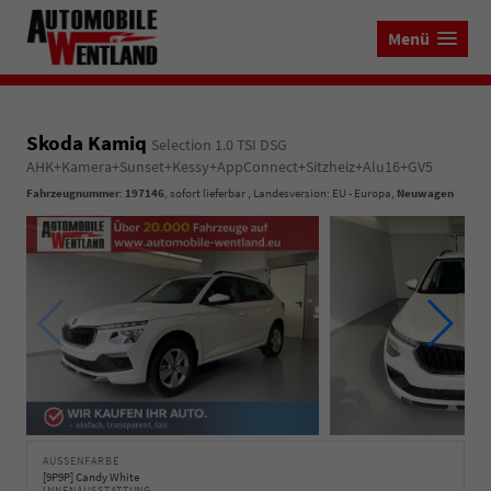
Menü
Skoda Kamiq
Selection 1.0 TSI DSG
AHK+Kamera+Sunset+Kessy+AppConnect+Sitzheiz+Alu16+GV5
Fahrzeugnummer
:
197146
,
sofort lieferbar
, Landesversion: EU - Europa,
Neuwagen
AUSSENFARBE
[9P9P] Candy White