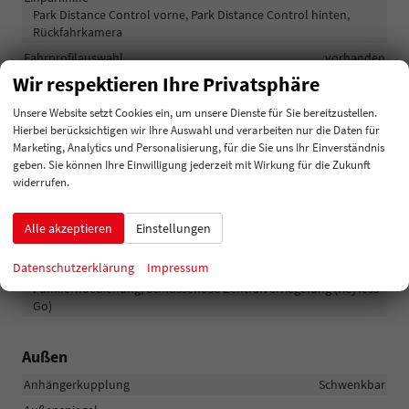
Park Distance Control vorne, Park Distance Control hinten,
Rückfahrkamera
Fahrprofilauswahl
vorhanden
Wir respektieren Ihre Privatsphäre
Innenspiegel automatisch abblendend
vorhanden
Lenkung
Servolenkung
Unsere Website setzt Cookies ein, um unsere Dienste für Sie bereitzustellen.
Hierbei berücksichtigen wir Ihre Auswahl und verarbeiten nur die Daten für
Lichttechnik
Marketing, Analytics und Personalisierung, für die Sie uns Ihr Einverständnis
Lichtsensor, Nebelscheinwerfer, Tagfahrlicht, LED-Scheinwerfer
geben. Sie können Ihre Einwilligung jederzeit mit Wirkung für die Zukunft
Pannenhilfe
Notrad
widerrufen.
Start/Stop-Automatik
vorhanden
Alle akzeptieren
Einstellungen
Waschwasserstandsanzeige
vorhanden
Zentralverriegelung
Datenschutzerklärung
Impressum
Zentralverriegelung, Zentralverriegelung mit
Funkfernbedienung, Schlüssellose Zentralverriegelung (Keyless
Go)
Außen
Anhängerkupplung
Schwenkbar