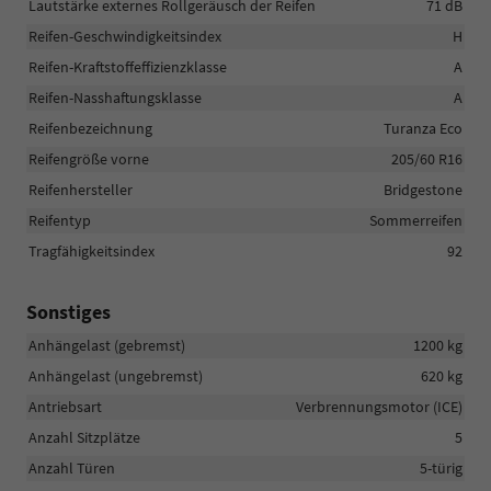
Lautstärke externes Rollgeräusch der Reifen
71 dB
Reifen-Geschwindigkeitsindex
H
Reifen-Kraftstoffeffizienzklasse
A
Reifen-Nasshaftungsklasse
A
Reifenbezeichnung
Turanza Eco
Reifengröße vorne
205/60 R16
Reifenhersteller
Bridgestone
Reifentyp
Sommerreifen
Tragfähigkeitsindex
92
Sonstiges
Anhängelast (gebremst)
1200 kg
Anhängelast (ungebremst)
620 kg
Antriebsart
Verbrennungsmotor (ICE)
Anzahl Sitzplätze
5
Anzahl Türen
5-türig