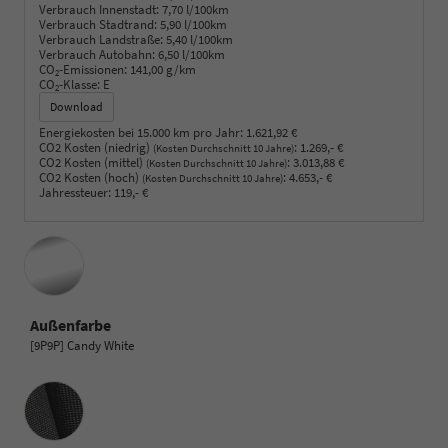
Verbrauch Innenstadt:
7,70 l/100km
Verbrauch Stadtrand:
5,90 l/100km
Verbrauch Landstraße:
5,40 l/100km
Verbrauch Autobahn:
6,50 l/100km
CO
-Emissionen:
141,00 g/km
2
CO
-Klasse:
E
2
Download
Energiekosten bei 15.000 km pro Jahr:
1.621,92 €
CO2 Kosten (niedrig)
:
1.269,- €
(Kosten Durchschnitt 10 Jahre)
CO2 Kosten (mittel)
:
3.013,88 €
(Kosten Durchschnitt 10 Jahre)
CO2 Kosten (hoch)
:
4.653,- €
(Kosten Durchschnitt 10 Jahre)
Jahressteuer:
119,- €
Außenfarbe
[9P9P] Candy White
Innenausstattung