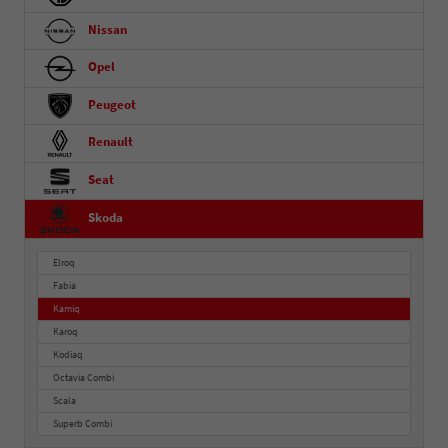
Nissan
Opel
Peugeot
Renault
Seat
Skoda
Elroq
Fabia
Kamiq
Karoq
Kodiaq
Octavia Combi
Scala
Superb Combi