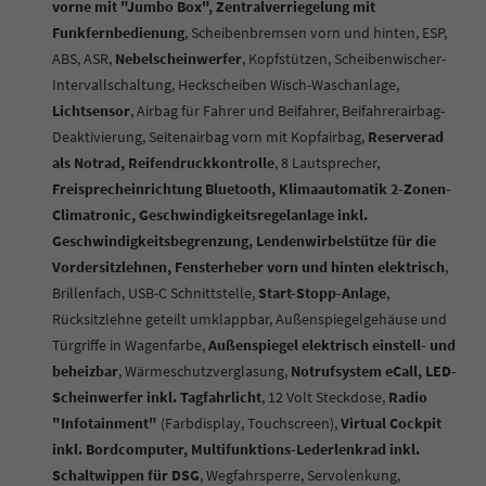
vorne mit "Jumbo Box", Zentralverriegelung mit
Funkfernbedienung
, Scheibenbremsen vorn und hinten, ESP,
ABS, ASR,
Nebelscheinwerfer
, Kopfstützen, Scheibenwischer-
Intervallschaltung, Heckscheiben Wisch-Waschanlage,
Lichtsensor
, Airbag für Fahrer und Beifahrer, Beifahrerairbag-
Deaktivierung, Seitenairbag vorn mit Kopfairbag,
Reserverad
als Notrad, Reifendruckkontrolle
, 8 Lautsprecher,
Freisprecheinrichtung Bluetooth, Klimaautomatik 2-Zonen-
Climatronic, Geschwindigkeitsregelanlage inkl.
Geschwindigkeitsbegrenzung, Lendenwirbelstütze für die
Vordersitzlehnen, Fensterheber vorn und hinten elektrisch
,
Brillenfach,
USB-C Schnittstelle,
Start-Stopp-Anlage
,
Rücksitzlehne geteilt umklappbar, Außenspiegelgehäuse und
Türgriffe in Wagenfarbe,
Außenspiegel elektrisch einstell- und
beheizbar
, Wärmeschutzverglasung,
Notrufsystem eCall, LED-
Scheinwerfer inkl. Tagfahrlicht
, 12 Volt Steckdose,
Radio
"Infotainment"
(Farbdisplay, Touchscreen),
Virtual Cockpit
inkl. Bordcomputer, Multifunktions-Lederlenkrad inkl.
Schaltwippen für DSG
, Wegfahrsperre, Servolenkung,