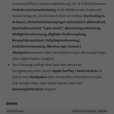
Innenraumfilter, Laderaumabdeckung, Uhr & Drehzahlmesser,
Verkehrszeichenerkennung
, Isofix Beifahrersitz, Dreipunkt-
Sicherheitsgurte, Vordersitze höhenverstellbar,
Dachreling in
Schwarz, Sicherheitsinnenspiegel automatisch abblendend,
Spurhalteassistent "Lane Assist", Ablenkungserkennung,
Müdigkeitserkennung, Digitaler Radioempfang,
Berganfahrassistent, Fußgängererkennung,
Radfahrererkennung
,
Wireless App-Connect
(
Navigation
bequem über Smartphone-Apps wie Google Maps
oder Apple Karten möglich)
Das Fahrzeug verfügt über kein fest verbautes
Navigationssystem. Durch
Apple CarPlay / Android Auto
ist
jedoch eine
Navigation
über kompatible Smartphone-Apps
(z.B. Google Maps oder Apple Karten) über den
Fahrzeugbildschirm
möglich.
Innen
Armlehnen
Mittelarmlehne, Fahrer